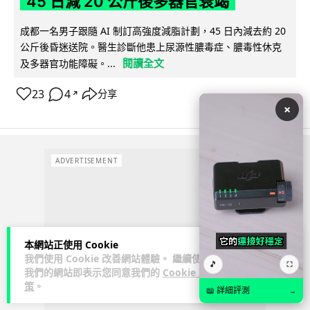
45 日減 20 公斤後多器官衰竭
成都一名男子跟隨 AI 制訂高強度減脂計劃，45 日內減去約 20
公斤後昏迷送院。醫生診斷他患上尿源性膿毒症、膿毒性休克
閱讀全文
及多器官功能障礙。...
23
4
分享
↗
×
ADVERTISEMENT
本網站正使用 Cookie
我們使用 Cookie 改善網站體驗。 繼續使用
🎵
⛶
我們的網站即表示您同意我們的
Cookie 政
策
。
📖 詳細評測
→