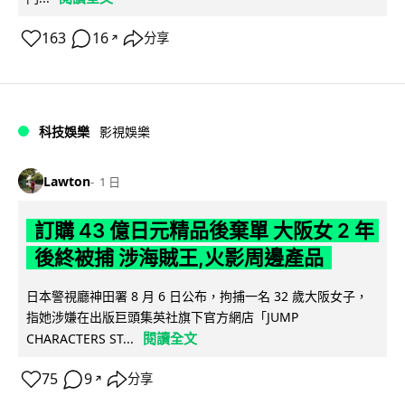
163
16
分享
↗
科技娛樂
影視娛樂
Lawton
1 日
訂購 43 億日元精品後棄單 大阪女 2 年
後終被捕 涉海賊王,火影周邊產品
日本警視廳神田署 8 月 6 日公布，拘捕一名 32 歲大阪女子，
指她涉嫌在出版巨頭集英社旗下官方網店「JUMP
閱讀全文
CHARACTERS ST...
75
9
分享
↗