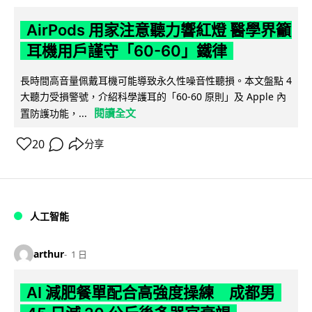
AirPods 用家注意聽力響紅燈 醫學界籲
耳機用戶謹守「60-60」鐵律
長時間高音量佩戴耳機可能導致永久性噪音性聽損。本文盤點 4
大聽力受損警號，介紹科學護耳的「60-60 原則」及 Apple 內
閱讀全文
置防護功能，...
20
分享
人工智能
arthur
1 日
AI 減肥餐單配合高強度操練 成都男