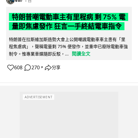
Vin
1 日
特朗普嘲電動車主有里程病 剩 75% 電
量即焦慮發作 狂言一手終結電車指令
特朗普在拉斯維加斯造勢大會上公開嘲諷電動車車主患有「里
程焦慮病」，聲稱電量剩 75% 便發作，並重申已廢除電動車強
閱讀全文
制令。惟專業車媒隨即反駁，...
608
270
分享
↗
ADVERTISEMENT