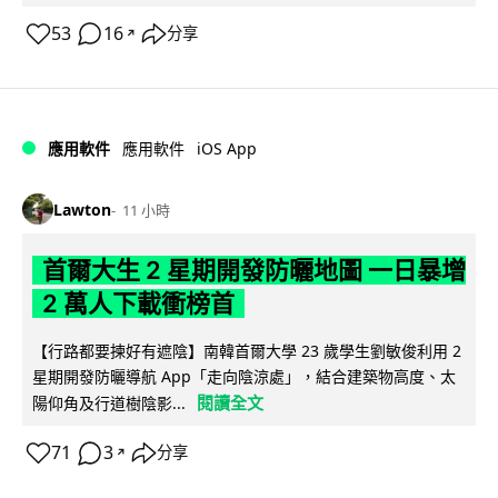
53
16
分享
↗
iOS App
應用軟件
應用軟件
Lawton
11 小時
首爾大生 2 星期開發防曬地圖 一日暴增
2 萬人下載衝榜首
【行路都要揀好有遮陰】南韓首爾大學 23 歲學生劉敏俊利用 2
星期開發防曬導航 App「走向陰涼處」，結合建築物高度、太
閱讀全文
陽仰角及行道樹陰影...
71
3
分享
↗