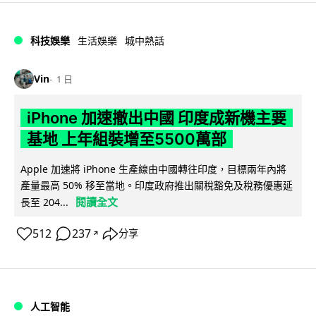
科技娛樂
生活娛樂
城中熱話
Vin
1 日
iPhone 加速撤出中國 印度成新機主要
基地 上年組裝增至5500萬部
Apple 加速將 iPhone 生產線由中國轉往印度，目標兩年內將
產量最高 50% 移至當地。印度政府推出關稅豁免及稅務優惠延
閱讀全文
長至 204...
512
237
分享
↗
人工智能