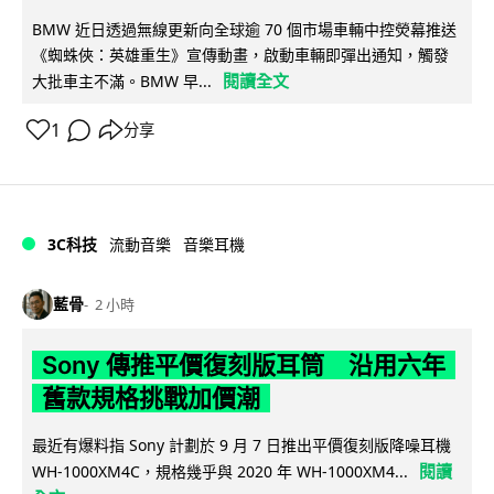
BMW 近日透過無線更新向全球逾 70 個市場車輛中控熒幕推送
《蜘蛛俠：英雄重生》宣傳動畫，啟動車輛即彈出通知，觸發
閱讀全文
大批車主不滿。BMW 早...
1
分享
3C科技
流動音樂
音樂耳機
藍骨
2 小時
Sony 傳推平價復刻版耳筒 沿用六年
舊款規格挑戰加價潮
最近有爆料指 Sony 計劃於 9 月 7 日推出平價復刻版降噪耳機
閱讀
WH-1000XM4C，規格幾乎與 2020 年 WH-1000XM4...