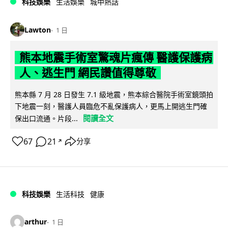
科技娛樂
生活娛樂
城中熱話
Lawton
1 日
熊本地震手術室驚魂片瘋傳 醫護保護病
人、逃生門 網民讚值得尊敬
熊本縣 7 月 28 日發生 7.1 級地震，熊本綜合醫院手術室鏡頭拍
下地震一刻，醫護人員臨危不亂保護病人，更馬上開逃生門確
閱讀全文
保出口流通。片段...
67
21
分享
↗
科技娛樂
生活科技
健康
arthur
1 日