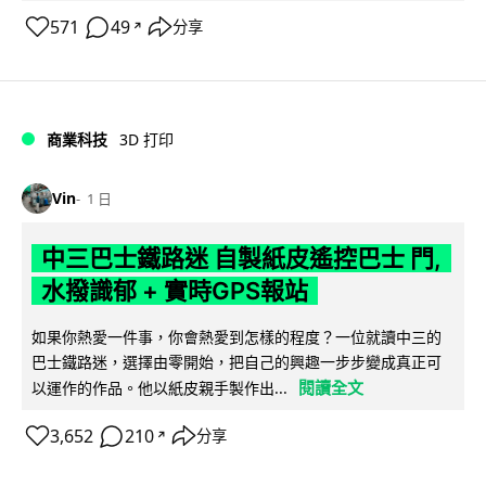
571
49
分享
↗
商業科技
3D 打印
Vin
1 日
中三巴士鐵路迷 自製紙皮遙控巴士 門,
水撥識郁 + 實時GPS報站
如果你熱愛一件事，你會熱愛到怎樣的程度？一位就讀中三的
巴士鐵路迷，選擇由零開始，把自己的興趣一步步變成真正可
閱讀全文
以運作的作品。他以紙皮親手製作出...
3,652
210
分享
↗