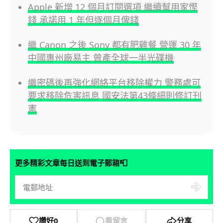
Apple 新增 12 個月訂閱選項 繼續幫用家慳
錢 承諾用 1 年但逐個月俾錢
繼 Canon 之後 Sony 都有肥雞餐 營運 30 年
中國惠州廠易主 曾產全球一半光碟機
繼密碼後再強化網絡平台移除權力 警務處可
要求移除危害訊息 國安法第43條細則修訂刊
憲
📮
更多精彩文章每日送到電子郵箱
讚好
0
看留言
分享