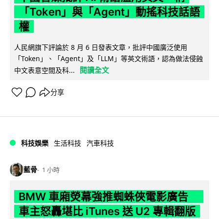
「Token」與「Agent」動搖科技話語
權
人民網旗下評論於 8 月 6 日發表文章，批評中國廣泛使用
「Token」、「Agent」及「LLM」等英文術語，認為做法侵蝕
閱讀全文
中文表意空間及科...
分享
科技娛樂
生活科技
汽車科技
藍骨
1 小時
BMW 車廂熒幕強推蜘蛛俠電影廣告
車主怒轟堪比 iTunes 送 U2 專輯翻版