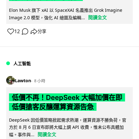
Elon Musk 旗下 xAI 以 SpaceXAI 名義推出 Grok Imagine
閱讀全文
Image 2.0 模型，強化 AI 繪圖及編輯...
12
分享
人工智能
Lawton
8 小時
低價不再！DeepSeek 大幅加價在即
低價搶客反釀運算資源告急
DeepSeek 因低價策略掀起需求熱潮，運算資源不勝負荷，官
方於 8 月 6 日宣布即將大幅上調 API 收費，惟未公布具體加
閱讀全文
幅。事件與...