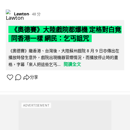
Lawton
48 分
《奧德賽》大陸戲院都爆機 定格對白竟
同香港一樣 網民：乞丐詛咒
《奧德賽》繼香港、台灣後，大陸蘇州戲院 8 月 9 日亦傳出在
播放時發生意外，戲院出現機器冒煙情況，而播放停止時的畫
閱讀全文
格，字幕「來人把這些乞丐...
分享
ADVERTISEMENT