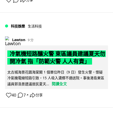
科技娛樂
生活科技
Lawton
9 分
冷氣機短路釀火警 東區議員建議夏天勿
開冷氣 指「防範火警 人人有責」
太古城海景花園海棠閣 1 個單位昨日（9 日）發生火警，懷疑
冷氣機電線短路引致，15 人吸入濃煙不適送院。事後港島東區
閱讀全文
議員郭浩景建議居民夏天...
40
7
分享
↗