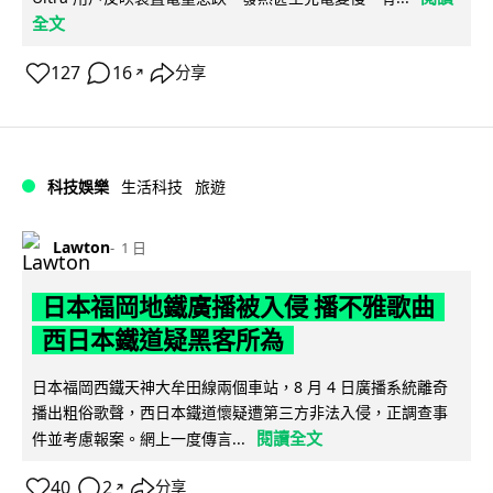
全文
127
16
分享
↗
科技娛樂
生活科技
旅遊
Lawton
1 日
日本福岡地鐵廣播被入侵 播不雅歌曲
西日本鐵道疑黑客所為
日本福岡西鐵天神大牟田線兩個車站，8 月 4 日廣播系統離奇
播出粗俗歌聲，西日本鐵道懷疑遭第三方非法入侵，正調查事
閱讀全文
件並考慮報案。網上一度傳言...
40
2
分享
↗