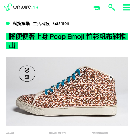
WWDC 2026
GenAI 與雲端科技專區
ERP 與商業 AI
將便便著上身 Poop Emoji 恤衫帆布鞋推出
Gashion
科技娛樂
生活科技
將便便著上身 Poop Emoji 恤衫帆布鞋推
出
作者
發佈日期
閱讀時間