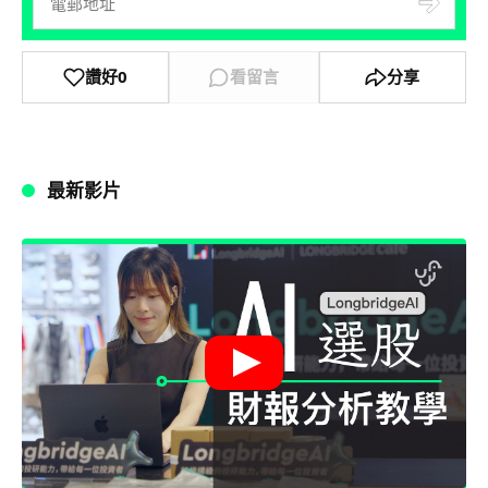
讚好
0
看留言
分享
最新影片