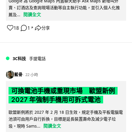
Google 為 Google Maps 內置聊天助手 Ask Maps 新增叫外
賣、訂酒店及查詢現場活動等自主執行功能，並引入個人化推
閱讀全文
薦及...
18
1
分享
↗
3C科技
手提電話
藍骨
22 小時
可換電池手機或重現市場 歐盟新例
2027 年強制手機用可拆式電池
歐盟新例將於 2027 年 2 月 18 日生效，規定手機及平板電腦電
池須可由用戶自行拆換，目標是延長裝置壽命及減少電子垃
閱讀全文
圾。現時 Sams...