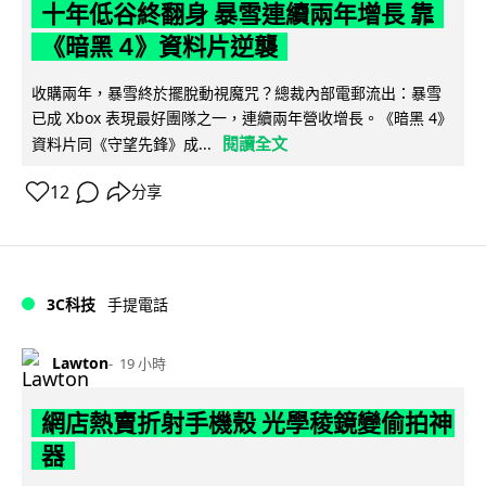
十年低谷終翻身 暴雪連續兩年增長 靠
《暗黑 4》資料片逆襲
收購兩年，暴雪終於擺脫動視魔咒？總裁內部電郵流出：暴雪
已成 Xbox 表現最好團隊之一，連續兩年營收增長。《暗黑 4》
閱讀全文
資料片同《守望先鋒》成...
12
分享
3C科技
手提電話
Lawton
19 小時
網店熱賣折射手機殼 光學稜鏡變偷拍神
器