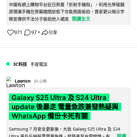
中國有網上購物平台近日熱賣「折射手機殼」，利用光學稜鏡
原理讓手機在熒幕關閉狀態下亦能側面偷拍，賣家更以暗示字
閱讀全文
眼宣傳供不法分子偷拍他人裙底
971
97
分享
↗
3C科技
手提電話
Lawton
20 小時
Galaxy S25 Ultra 及 S24 Ultra
update 後暴走 電量急跌兼發熱疑與
WhatsApp 備份卡死有關
Samsung 7 月安全更新後，大批 Galaxy S25 Ultra 及 S24
閱讀
Ultra 用戶反映裝置電量急跌、發熱甚至充電變慢。有...