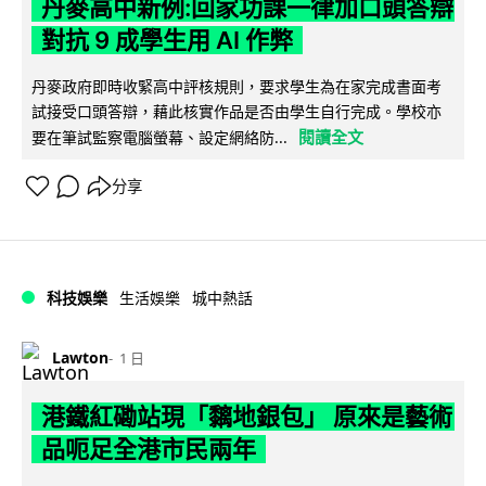
丹麥高中新例:回家功課一律加口頭答辯
對抗 9 成學生用 AI 作弊
丹麥政府即時收緊高中評核規則，要求學生為在家完成書面考
試接受口頭答辯，藉此核實作品是否由學生自行完成。學校亦
閱讀全文
要在筆試監察電腦螢幕、設定網絡防...
分享
科技娛樂
生活娛樂
城中熱話
Lawton
1 日
港鐵紅磡站現「黐地銀包」 原來是藝術
品呃足全港市民兩年