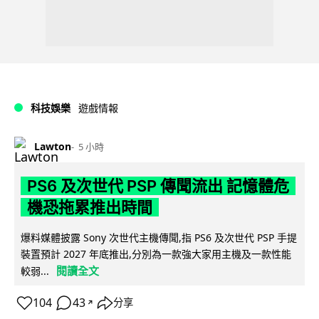
科技娛樂
遊戲情報
Lawton
5 小時
PS6 及次世代 PSP 傳聞流出 記憶體危
機恐拖累推出時間
爆料媒體披露 Sony 次世代主機傳聞,指 PS6 及次世代 PSP 手提
裝置預計 2027 年底推出,分別為一款強大家用主機及一款性能
閱讀全文
較弱...
104
43
分享
↗