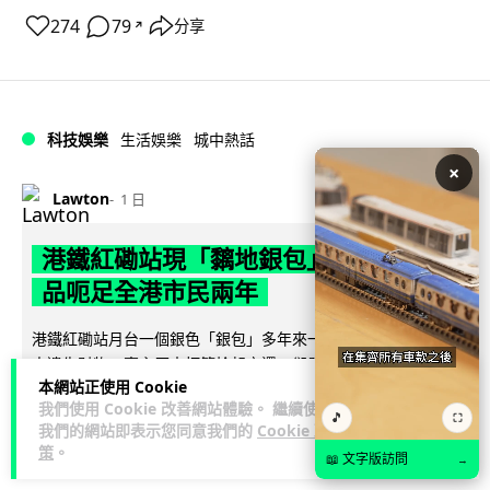
274
79
分享
↗
科技娛樂
生活娛樂
城中熱話
×
Lawton
1 日
港鐵紅磡站現「黐地銀包」 原來是藝術
品呃足全港市民兩年
港鐵紅磡站月台一個銀色「銀包」多年來一再令乘客誤以為有
人遺失財物，事主原本打算拾起交還，卻發現原來是黏在地上
本網站正使用 Cookie
閱讀全文
的藝術品。這件名為《失而復得》的...
我們使用 Cookie 改善網站體驗。 繼續使用
🎵
⛶
我們的網站即表示您同意我們的
Cookie 政
122
4
分享
↗
策
。
📖 文字版訪問
→