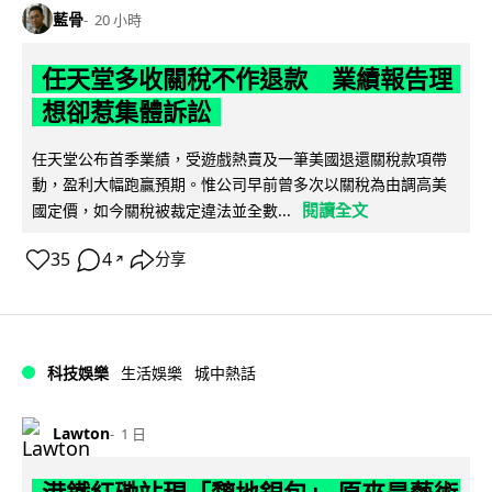
藍骨
20 小時
任天堂多收關稅不作退款 業績報告理
想卻惹集體訴訟
任天堂公布首季業績，受遊戲熱賣及一筆美國退還關稅款項帶
動，盈利大幅跑贏預期。惟公司早前曾多次以關稅為由調高美
閱讀全文
國定價，如今關稅被裁定違法並全數...
35
4
分享
↗
科技娛樂
生活娛樂
城中熱話
Lawton
1 日