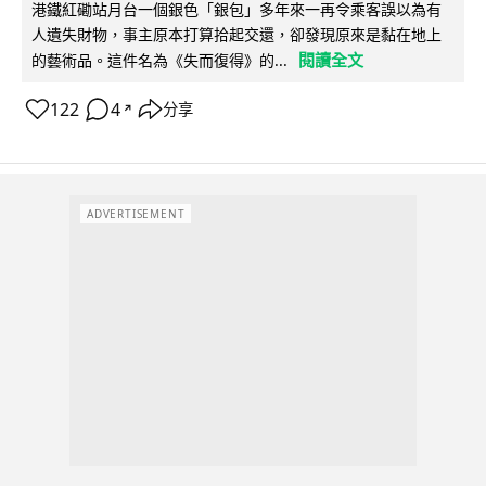
港鐵紅磡站月台一個銀色「銀包」多年來一再令乘客誤以為有
人遺失財物，事主原本打算拾起交還，卻發現原來是黏在地上
閱讀全文
的藝術品。這件名為《失而復得》的...
122
4
分享
↗
ADVERTISEMENT