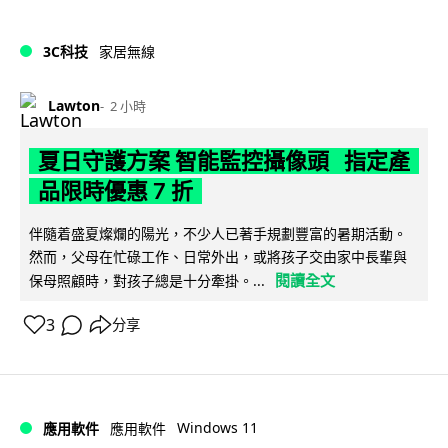
3C科技
家居無線
Lawton
2 小時
夏日守護方案 智能監控攝像頭 指定產
品限時優惠 7 折
伴隨着盛夏燦爛的陽光，不少人已著手規劃豐富的暑期活動。
然而，父母在忙碌工作、日常外出，或將孩子交由家中長輩與
閱讀全文
保母照顧時，對孩子總是十分牽掛。...
3
分享
Windows 11
應用軟件
應用軟件