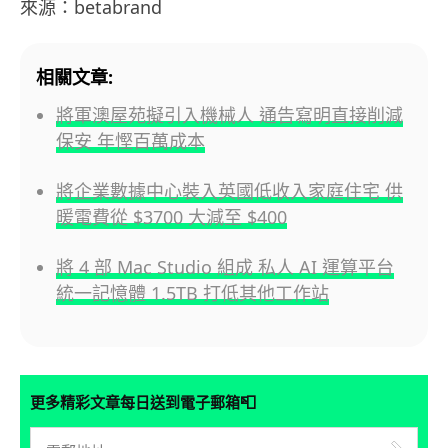
來源：betabrand
相關文章:
將軍澳屋苑擬引入機械人 通告寫明直接削減
保安 年慳百萬成本
將企業數據中心裝入英國低收入家庭住宅 供
暖電費從 $3700 大減至 $400
將 4 部 Mac Studio 組成 私人 AI 運算平台
統一記憶體 1.5TB 打低其他工作站
📮
更多精彩文章每日送到電子郵箱