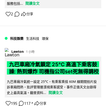
閱讀全文
服務包括...
2
分享
科技娛樂
生活科技
環保
Lawton
1 小時
九巴車廂冷氣鎖定 25°C 高溫下乘客鼓
譟: 熱到爆炸 司機指公司set死無得調校
九巴車廂冷氣統一設定 25°C，有乘客乘搭 60M 線期間拍片投
訴車廂悶熱，批評管理層漠視乘客感受，事件正值天文台錄得
閱讀全文
史上最高氣溫。翻查資料...
195
117
分享
↗