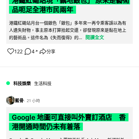
港鐵紅磡站現「黐地銀包」 原來是藝術
品呃足全港市民兩年
港鐵紅磡站月台一個銀色「銀包」多年來一再令乘客誤以為有
人遺失財物，事主原本打算拾起交還，卻發現原來是黏在地上
閱讀全文
的藝術品。這件名為《失而復得》的...
122
4
分享
↗
科技娛樂
生活科技
藍骨
21 小時
Google 地圖可直接叫外賣訂酒店 香
港開通時間仍未有着落