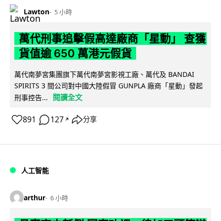
Lawton
5 小時
萬代刑事追擊假高達廠商「星動」 查獲
貨值逾 650 萬港元假貨
萬代南夢宮集團旗下萬代南夢宮影視工廠、萬代及 BANDAI
SPIRITS 3 間公司對中國大陸假冒 GUNPLA 廠商「星動」發起
閱讀全文
刑事控告...
891
127
分享
↗
人工智能
arthur
6 小時