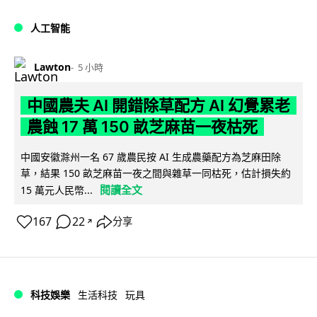
人工智能
Lawton
5 小時
中國農夫 AI 開錯除草配方 AI 幻覺累老
農蝕 17 萬 150 畝芝麻苗一夜枯死
中國安徽滁州一名 67 歲農民按 AI 生成農藥配方為芝麻田除
草，結果 150 畝芝麻苗一夜之間與雜草一同枯死，估計損失約
閱讀全文
15 萬元人民幣...
167
22
分享
↗
科技娛樂
生活科技
玩具