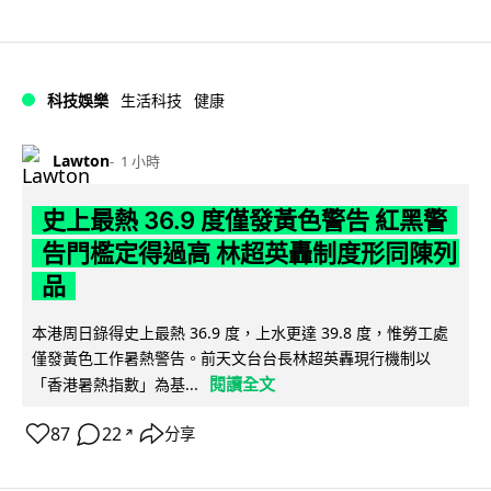
科技娛樂
生活科技
健康
Lawton
1 小時
史上最熱 36.9 度僅發黃色警告 紅黑警
告門檻定得過高 林超英轟制度形同陳列
品
本港周日錄得史上最熱 36.9 度，上水更達 39.8 度，惟勞工處
僅發黃色工作暑熱警告。前天文台台長林超英轟現行機制以
閱讀全文
「香港暑熱指數」為基...
87
22
分享
↗