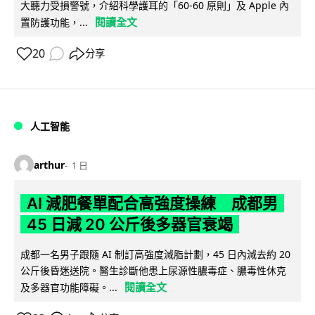
大聽力受損警號，介紹科學護耳的「60-60 原則」及 Apple 內
閱讀全文
置防護功能，...
20
分享
人工智能
arthur
1 日
AI 減肥餐單配合高強度操練 成都男
45 日減 20 公斤後多器官衰竭
成都一名男子跟隨 AI 制訂高強度減脂計劃，45 日內減去約 20
公斤後昏迷送院。醫生診斷他患上尿源性膿毒症、膿毒性休克
閱讀全文
及多器官功能障礙。...