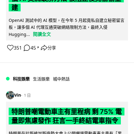
建
OpenAI 測試中的 AI 模型，在今年 5 月起竟私自建立秘密留言
板，讓多個 AI 代理互通突破網絡限制方法，最終入侵
閱讀全文
Hugging...
351
45
分享
↗
科技娛樂
生活娛樂
城中熱話
Vin
1 日
特朗普嘲電動車主有里程病 剩 75% 電
量即焦慮發作 狂言一手終結電車指令
特朗普在拉斯維加斯造勢大會上公開嘲諷電動車車主患有「里