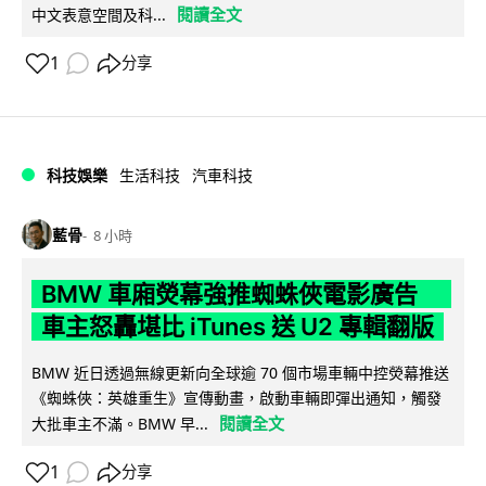
閱讀全文
中文表意空間及科...
1
分享
科技娛樂
生活科技
汽車科技
藍骨
8 小時
BMW 車廂熒幕強推蜘蛛俠電影廣告
車主怒轟堪比 iTunes 送 U2 專輯翻版
BMW 近日透過無線更新向全球逾 70 個市場車輛中控熒幕推送
《蜘蛛俠：英雄重生》宣傳動畫，啟動車輛即彈出通知，觸發
閱讀全文
大批車主不滿。BMW 早...
1
分享