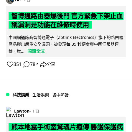
智博通路由器爆後門 官方緊急下架止血
稱漏洞是功能在維修時使用
中國網通廠商智博通電子（Zbtlink Electronics）旗下的路由器
產品爆出嚴重安全漏洞，被發現每 35 秒便會與中國伺服器連
閱讀全文
線，旗...
351
78
分享
↗
科技娛樂
生活娛樂
城中熱話
Lawton
1 日
熊本地震手術室驚魂片瘋傳 醫護保護病