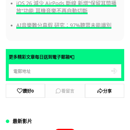
iOS 26 減少 AirPods 斷線 新增"保留耳筒播
放"功能 耳機音樂不再自動切斷
AI音樂難分真假 研究：97%聽眾未能識別
📮
更多精彩文章每日送到電子郵箱
讚好
0
看留言
分享
最新影片