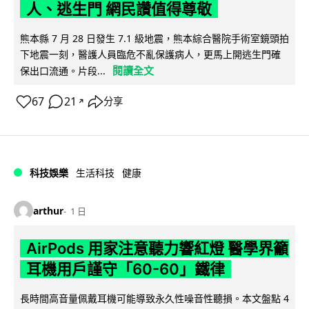
人、逃生門 網民讚值得尊敬
熊本縣 7 月 28 日發生 7.1 級地震，熊本綜合醫院手術室鏡頭拍
下地震一刻，醫護人員臨危不亂保護病人，更馬上開逃生門確
閱讀全文
保出口流通。片段...
67
21
分享
↗
科技娛樂
生活科技
健康
arthur
1 日
AirPods 用家注意聽力響紅燈 醫學界籲
耳機用戶謹守「60-60」鐵律
長時間高音量佩戴耳機可能導致永久性噪音性聽損。本文盤點 4