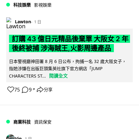
科技娛樂
影視娛樂
Lawton
1 日
訂購 43 億日元精品後棄單 大阪女 2 年
後終被捕 涉海賊王,火影周邊產品
日本警視廳神田署 8 月 6 日公布，拘捕一名 32 歲大阪女子，
指她涉嫌在出版巨頭集英社旗下官方網店「JUMP
閱讀全文
CHARACTERS ST...
75
9
分享
↗
商業科技
資訊保安
Vin
1 日