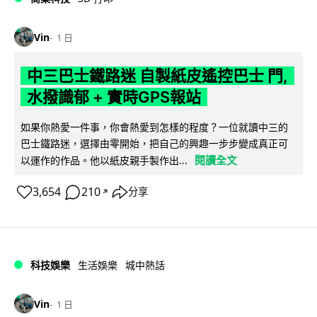
Vin
1 日
中三巴士鐵路迷 自製紙皮遙控巴士 門,
水撥識郁 + 實時GPS報站
如果你熱愛一件事，你會熱愛到怎樣的程度？一位就讀中三的
巴士鐵路迷，選擇由零開始，把自己的興趣一步步變成真正可
閱讀全文
以運作的作品。他以紙皮親手製作出...
3,654
210
分享
↗
科技娛樂
生活娛樂
城中熱話
Vin
1 日