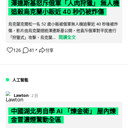
澤連斯基怒斥俄軍「人肉狩獵」 無人機
追殺烏克蘭小販近 40 秒仍被炸傷
烏克蘭克爾松一名 52 歲小販被俄軍無人機追擊近 40 秒後被炸
傷，影片由烏克蘭總統澤連斯基公開。他直斥俄軍對平民進行
閱讀全文
「狩獵式」攻擊，烏克蘭...
126
41
分享
↗
人工智能
Lawton
2 日
中國湖北男自學 AI 「煉金術」 屋內煉
金冒濃煙驚動全區