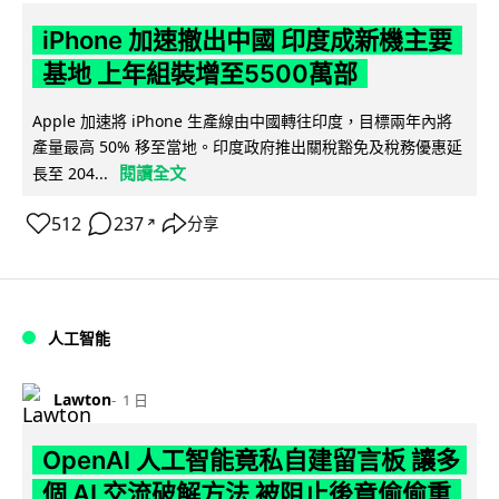
iPhone 加速撤出中國 印度成新機主要
基地 上年組裝增至5500萬部
Apple 加速將 iPhone 生產線由中國轉往印度，目標兩年內將
產量最高 50% 移至當地。印度政府推出關稅豁免及稅務優惠延
閱讀全文
長至 204...
512
237
分享
↗
人工智能
Lawton
1 日
OpenAI 人工智能竟私自建留言板 讓多
個 AI 交流破解方法 被阻止後竟偷偷重