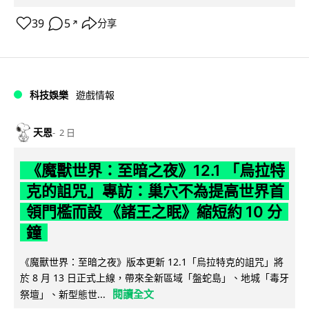
39
5
分享
↗
科技娛樂
遊戲情報
天恩
2 日
《魔獸世界：至暗之夜》12.1 「烏拉特
克的詛咒」專訪：巢穴不為提高世界首
領門檻而設 《諸王之眠》縮短約 10 分
鐘
《魔獸世界：至暗之夜》版本更新 12.1「烏拉特克的詛咒」將
於 8 月 13 日正式上線，帶來全新區域「盤蛇島」、地城「毒牙
閱讀全文
祭壇」、新型態世...