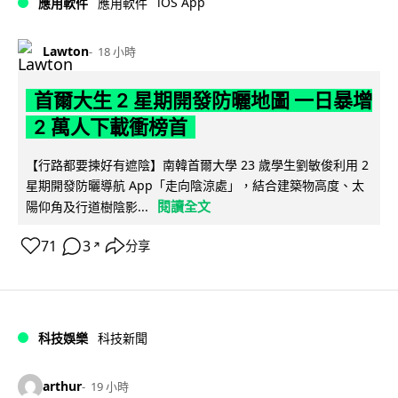
iOS App
應用軟件
應用軟件
Lawton
18 小時
首爾大生 2 星期開發防曬地圖 一日暴增
2 萬人下載衝榜首
【行路都要揀好有遮陰】南韓首爾大學 23 歲學生劉敏俊利用 2
星期開發防曬導航 App「走向陰涼處」，結合建築物高度、太
閱讀全文
陽仰角及行道樹陰影...
71
3
分享
↗
科技娛樂
科技新聞
arthur
19 小時