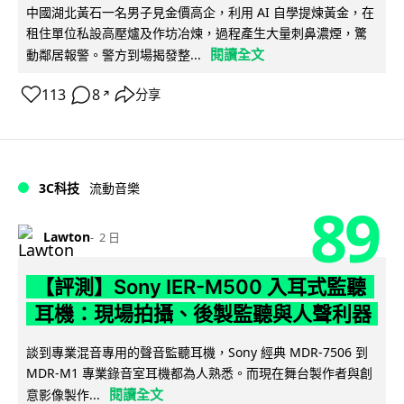
中國湖北黃石一名男子見金價高企，利用 AI 自學提煉黃金，在
租住單位私設高壓爐及作坊冶煉，過程產生大量刺鼻濃煙，驚
閱讀全文
動鄰居報警。警方到場揭發整...
113
8
分享
↗
3C科技
流動音樂
89
Lawton
2 日
【評測】Sony IER-M500 入耳式監聽
耳機：現場拍攝、後製監聽與人聲利器
談到專業混音專用的聲音監聽耳機，Sony 經典 MDR-7506 到
MDR-M1 專業錄音室耳機都為人熟悉。而現在舞台製作者與創
閱讀全文
意影像製作...