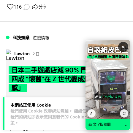
116
分享
科技娛樂
遊戲情報
×
Lawton
2 日
日本二手遊戲店減 90% 門市 業績反增
四成 "懷舊"在 Z 世代變成最潮「新鮮
感」
日本零售巨頭 GEO 將懷舊遊戲銷售門市從 1,000 間大幅減至
本網站正使用 Cookie
99 間，但銷售額卻不降反升至過往的 1.4 倍。做到「減店增
我們使用 Cookie 改善網站體驗。 繼續使用
🎵
閱讀全文
⛶
收」奇蹟，...
我們的網站即表示您同意我們的
Cookie 政
策
。
📖 文字版訪問
→
262
20
分享
↗