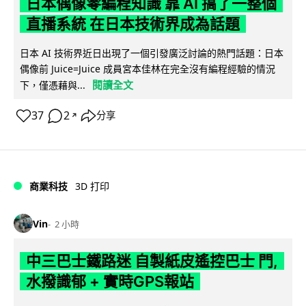
日本偶像零編程知識 靠 AI 搞了一整個
直播系統 在日本技術界成為話題
日本 AI 技術界近日出現了一個引發廣泛討論的熱門話題：日本
偶像前 Juice=Juice 成員宮本佳林在完全沒有編程經驗的情況
閱讀全文
下，僅憑藉與...
37
2
分享
↗
商業科技
3D 打印
Vin
2 小時
中三巴士鐵路迷 自製紙皮遙控巴士 門,
水撥識郁 + 實時GPS報站