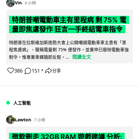
Vin
6 小時
特朗普嘲電動車主有里程病 剩 75% 電
量即焦慮發作 狂言一手終結電車指令
特朗普在拉斯維加斯造勢大會上公開嘲諷電動車車主患有「里
程焦慮病」，聲稱電量剩 75% 便發作，並重申已廢除電動車強
閱讀全文
制令。惟專業車媒隨即反駁，...
386
151
分享
↗
人工智能
Lawton
7 小時
微軟刪走 32GB RAM 遊戲建議 分析: