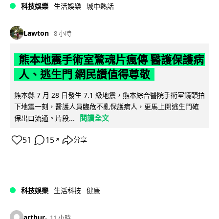
科技娛樂
生活娛樂
城中熱話
Lawton
8 小時
熊本地震手術室驚魂片瘋傳 醫護保護病
人、逃生門 網民讚值得尊敬
熊本縣 7 月 28 日發生 7.1 級地震，熊本綜合醫院手術室鏡頭拍
下地震一刻，醫護人員臨危不亂保護病人，更馬上開逃生門確
閱讀全文
保出口流通。片段...
51
15
分享
↗
科技娛樂
生活科技
健康
arthur
11 小時