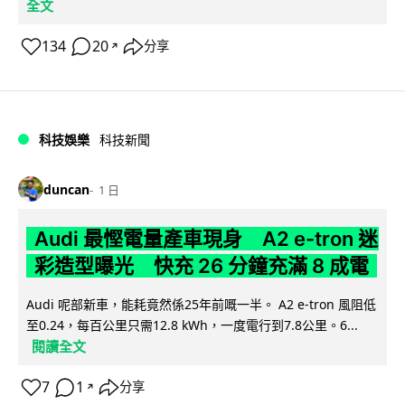
全文
134
20
分享
↗
科技娛樂
科技新聞
duncan
1 日
Audi 最慳電量產車現身 A2 e-tron 迷
彩造型曝光 快充 26 分鐘充滿 8 成電
Audi 呢部新車，能耗竟然係25年前嘅一半。 A2 e-tron 風阻低
至0.24，每百公里只需12.8 kWh，一度電行到7.8公里。6...
閱讀全文
7
1
分享
↗