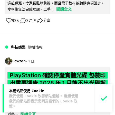
遠超通漲，令家長難以負擔。而且電子教材啟動碼這項設計，
閱讀全文
令學生無法完成功課，二手...
935
371
分享
↗
科技娛樂
遊戲情報
Lawton
1 日
PlayStation 確認停產實體光碟 包裝印
出重要通告 2028 年 1 月後不出光碟遊
戲
本網站正使用 Cookie
我們使用 Cookie 改善網站體驗。 繼續使用
我們的網站即表示您同意我們的
Cookie 政
Sony 已在 PS5 主機包裝加貼提示貼紙，重申官方 7 月已公布
策
。
計劃：2028 年 1 月起停產新遊戲實體光碟。分析師預期 PS6
閱讀全文
因此...