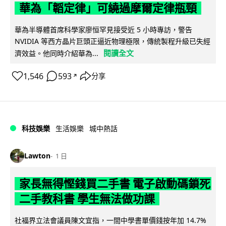
華為「韜定律」可繞過摩爾定律瓶頸
華為半導體首席科學家廖恒罕見接受近 5 小時專訪，警告
NVIDIA 等西方晶片巨頭正逼近物理極限，傳統製程升級已失經
閱讀全文
濟效益。他同時介紹華為...
1,546
593
分享
↗
科技娛樂
生活娛樂
城中熱話
Lawton
1 日
家長無得慳錢買二手書 電子啟動碼鎖死
二手教科書 學生無法做功課
社福界立法會議員陳文宜指，一間中學書單價錢按年加 14.7%