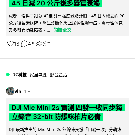
45 日減 20 公斤後多器官衰竭
成都一名男子跟隨 AI 制訂高強度減脂計劃，45 日內減去約 20
公斤後昏迷送院。醫生診斷他患上尿源性膿毒症、膿毒性休克
閱讀全文
及多器官功能障礙。...
18
4
分享
↗
3C科技
家居無線
影音產品
Vin
1 日
DJI Mic Mini 2s 實測 四發一收同步獨
立錄音 32-bit 防爆咪拍片必備
DJI 最新推出的 Mic Mini 2s 無線咪支援「四發一收」分軌錄