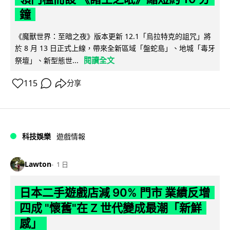
鐘
《魔獸世界：至暗之夜》版本更新 12.1「烏拉特克的詛咒」將
於 8 月 13 日正式上線，帶來全新區域「盤蛇島」、地城「毒牙
閱讀全文
祭壇」、新型態世...
115
分享
科技娛樂
遊戲情報
Lawton
1 日
日本二手遊戲店減 90% 門市 業績反增
四成 "懷舊"在 Z 世代變成最潮「新鮮
感」