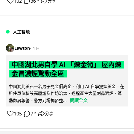
102
36
分享
↗
人工智能
Lawton
1 日
中國湖北男自學 AI 「煉金術」 屋內煉
金冒濃煙驚動全區
中國湖北黃石一名男子見金價高企，利用 AI 自學提煉黃金，在
租住單位私設高壓爐及作坊冶煉，過程產生大量刺鼻濃煙，驚
閱讀全文
動鄰居報警。警方到場揭發整...
105
7
分享
↗