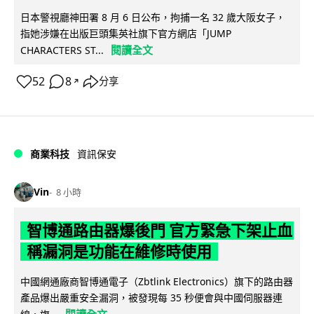
日本警視廳神田署 8 月 6 日公布，拘捕一名 32 歲大阪女子，
指她涉嫌在出版巨頭集英社旗下官方網店「JUMP
閱讀全文
CHARACTERS ST...
52
8
分享
↗
商業科技
資訊保安
Vin
8 小時
智博通路由器爆後門 官方緊急下架止血
稱漏洞是功能在維修時使用
中國網通廠商智博通電子（Zbtlink Electronics）旗下的路由器
產品爆出嚴重安全漏洞，被發現每 35 秒便會與中國伺服器連
閱讀全文