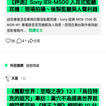
【評測】Sony IER-M500 入耳式監聽
耳機：現場拍攝、後製監聽與人聲利器
談到專業混音專用的聲音監聽耳機，Sony 經典 MDR-7506 到
MDR-M1 專業錄音室耳機都為人熟悉。而現在舞台製作者與創
閱讀全文
意影像製作...
36
4
分享
↗
科技娛樂
遊戲情報
天恩
1 日
《魔獸世界：至暗之夜》12.1 「烏拉特
克的詛咒」專訪：巢穴不為提高世界首
領門檻而設 《諸王之眠》縮短約 10 分