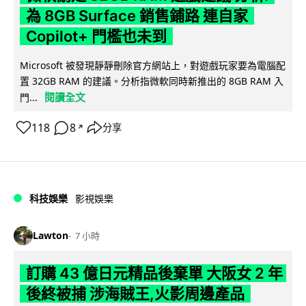
為 8GB Surface 銷售鋪路 連自家
Copilot+ 門檻也未到
Microsoft 被發現靜靜刪除官方網站上，對遊戲玩家要為電腦配
置 32GB RAM 的建議。分析指微軟同時新推出的 8GB RAM 入
閱讀全文
門...
118
8
分享
↗
科技娛樂
影視娛樂
Lawton
7 小時
訂購 43 億日元精品後棄單 大阪女 2 年
後終被捕 涉海賊王,火影周邊產品