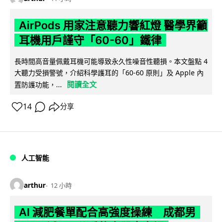
AirPods 用家注意聽力響紅燈 醫學界籲
耳機用戶謹守「60-60」鐵律
長時間高音量佩戴耳機可能導致永久性噪音性聽損。本文盤點 4
大聽力受損警號，介紹科學護耳的「60-60 原則」及 Apple 內
閱讀全文
置防護功能，...
14
分享
人工智能
arthur
12 小時
AI 減肥餐單配合高強度操練 成都男