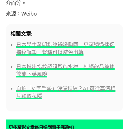
介面等。
來源：Weibo
相關文章:
日本學生發明指紋辨識胸圍 只可透過伴侶
指紋解鎖 聲稱可以避免出軌
日本推出指紋認證智能水樽 杜絕飲品被偷
飲或下藥風險
自拍「V 字手勢」洩漏指紋？AI 可從高清相
片竊取私隱
📮
更多精彩文章每日送到電子郵箱