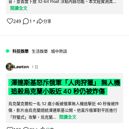
音，並首度下放 32-bit Float 浮點內錄功能。本文經實測其...
閱讀全文
249
1
分享
↗
科技娛樂
生活娛樂
城中熱話
Lawton
1 日
澤連斯基怒斥俄軍「人肉狩獵」 無人機
追殺烏克蘭小販近 40 秒仍被炸傷
烏克蘭克爾松一名 52 歲小販被俄軍無人機追擊近 40 秒後被炸
傷，影片由烏克蘭總統澤連斯基公開。他直斥俄軍對平民進行
閱讀全文
「狩獵式」攻擊，烏克蘭...