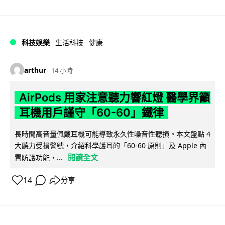
科技娛樂
生活科技
健康
arthur
14 小時
AirPods 用家注意聽力響紅燈 醫學界籲
耳機用戶謹守「60-60」鐵律
長時間高音量佩戴耳機可能導致永久性噪音性聽損。本文盤點 4
大聽力受損警號，介紹科學護耳的「60-60 原則」及 Apple 內
閱讀全文
置防護功能，...
14
分享