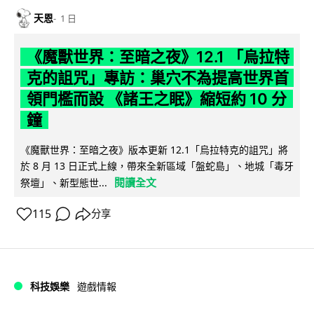
天恩
1 日
《魔獸世界：至暗之夜》12.1 「烏拉特
克的詛咒」專訪：巢穴不為提高世界首
領門檻而設 《諸王之眠》縮短約 10 分
鐘
《魔獸世界：至暗之夜》版本更新 12.1「烏拉特克的詛咒」將
於 8 月 13 日正式上線，帶來全新區域「盤蛇島」、地城「毒牙
閱讀全文
祭壇」、新型態世...
115
分享
科技娛樂
遊戲情報