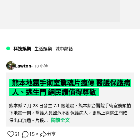
科技娛樂
生活娛樂
城中熱話
Lawton
10 小時
熊本地震手術室驚魂片瘋傳 醫護保護病
人、逃生門 網民讚值得尊敬
熊本縣 7 月 28 日發生 7.1 級地震，熊本綜合醫院手術室鏡頭拍
下地震一刻，醫護人員臨危不亂保護病人，更馬上開逃生門確
閱讀全文
保出口流通。片段...
51
15
分享
↗