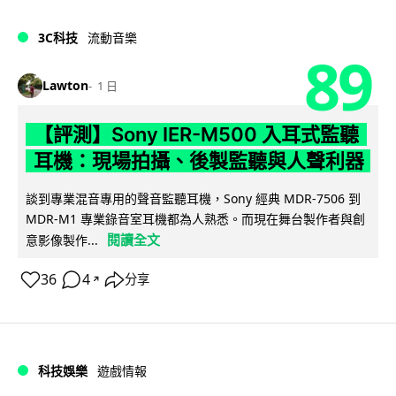
3C科技
流動音樂
89
Lawton
1 日
【評測】Sony IER-M500 入耳式監聽
耳機：現場拍攝、後製監聽與人聲利器
談到專業混音專用的聲音監聽耳機，Sony 經典 MDR-7506 到
MDR-M1 專業錄音室耳機都為人熟悉。而現在舞台製作者與創
閱讀全文
意影像製作...
36
4
分享
↗
科技娛樂
遊戲情報