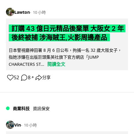
Lawton
10 小時
訂購 43 億日元精品後棄單 大阪女 2 年
後終被捕 涉海賊王,火影周邊產品
日本警視廳神田署 8 月 6 日公布，拘捕一名 32 歲大阪女子，
指她涉嫌在出版巨頭集英社旗下官方網店「JUMP
閱讀全文
CHARACTERS ST...
52
8
分享
↗
商業科技
資訊保安
Vin
10 小時