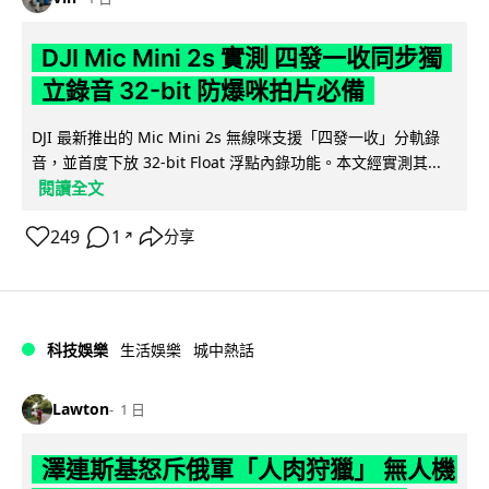
DJI Mic Mini 2s 實測 四發一收同步獨
立錄音 32-bit 防爆咪拍片必備
DJI 最新推出的 Mic Mini 2s 無線咪支援「四發一收」分軌錄
音，並首度下放 32-bit Float 浮點內錄功能。本文經實測其...
閱讀全文
249
1
分享
↗
科技娛樂
生活娛樂
城中熱話
Lawton
1 日
澤連斯基怒斥俄軍「人肉狩獵」 無人機