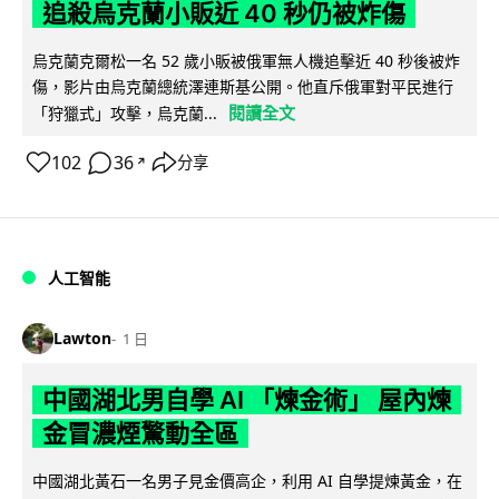
追殺烏克蘭小販近 40 秒仍被炸傷
烏克蘭克爾松一名 52 歲小販被俄軍無人機追擊近 40 秒後被炸
傷，影片由烏克蘭總統澤連斯基公開。他直斥俄軍對平民進行
閱讀全文
「狩獵式」攻擊，烏克蘭...
102
36
分享
↗
人工智能
Lawton
1 日
中國湖北男自學 AI 「煉金術」 屋內煉
金冒濃煙驚動全區
中國湖北黃石一名男子見金價高企，利用 AI 自學提煉黃金，在