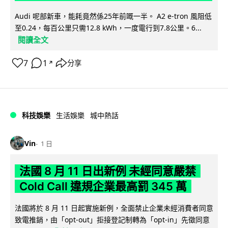
Audi 呢部新車，能耗竟然係25年前嘅一半。 A2 e-tron 風阻低
至0.24，每百公里只需12.8 kWh，一度電行到7.8公里。6...
閱讀全文
7
1
分享
↗
科技娛樂
生活娛樂
城中熱話
Vin
1 日
法國 8 月 11 日出新例 未經同意嚴禁
Cold Call 違規企業最高罰 345 萬
法國將於 8 月 11 日起實施新例，全面禁止企業未經消費者同意
致電推銷，由「opt-out」拒接登記制轉為「opt-in」先徵同意