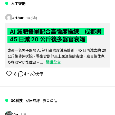
人工智能
arthur
14 小時
AI 減肥餐單配合高強度操練 成都男
45 日減 20 公斤後多器官衰竭
成都一名男子跟隨 AI 制訂高強度減脂計劃，45 日內減去約 20
公斤後昏迷送院。醫生診斷他患上尿源性膿毒症、膿毒性休克
閱讀全文
及多器官功能障礙。...
18
4
分享
↗
3C科技
家居無線
影音產品
Vin
1 日