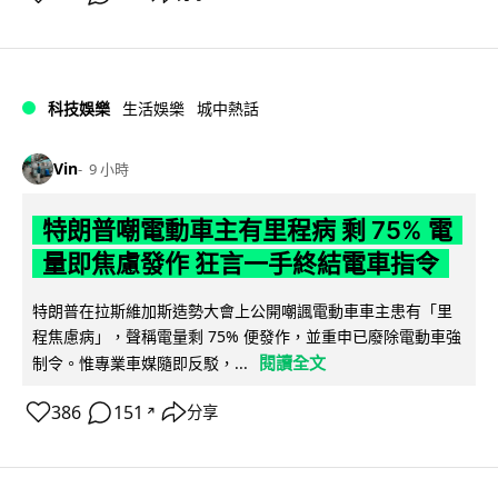
科技娛樂
生活娛樂
城中熱話
Vin
9 小時
特朗普嘲電動車主有里程病 剩 75% 電
量即焦慮發作 狂言一手終結電車指令
特朗普在拉斯維加斯造勢大會上公開嘲諷電動車車主患有「里
程焦慮病」，聲稱電量剩 75% 便發作，並重申已廢除電動車強
閱讀全文
制令。惟專業車媒隨即反駁，...
386
151
分享
↗