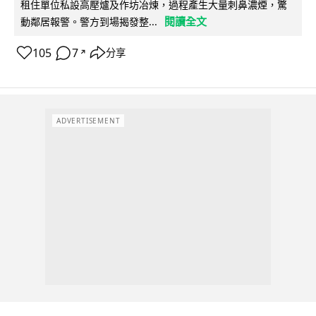
租住單位私設高壓爐及作坊冶煉，過程產生大量刺鼻濃煙，驚
閱讀全文
動鄰居報警。警方到場揭發整...
105
7
分享
↗
ADVERTISEMENT