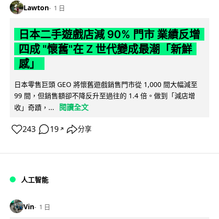
Lawton
1 日
日本二手遊戲店減 90% 門市 業績反增
四成 "懷舊"在 Z 世代變成最潮「新鮮
感」
日本零售巨頭 GEO 將懷舊遊戲銷售門市從 1,000 間大幅減至
99 間，但銷售額卻不降反升至過往的 1.4 倍。做到「減店增
閱讀全文
收」奇蹟，...
243
19
分享
↗
人工智能
Vin
1 日