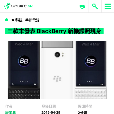
WWDC 2026
GenAI 與雲端科技專區
ERP 與商業 AI
三款未發表 BlackBerry 新機諜照現身
3C科技
手提電話
三款未發表 BlackBerry 新機諜照現身
作者
發佈日期
閱讀時間
2015-04-29
唐美鳳
2分鐘