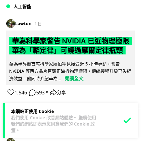
人工智能
Lawton
1 日
華為科學家警告 NVIDIA 已近物理極限
華為「韜定律」可繞過摩爾定律瓶頸
華為半導體首席科學家廖恒罕見接受近 5 小時專訪，警告
NVIDIA 等西方晶片巨頭正逼近物理極限，傳統製程升級已失經
閱讀全文
濟效益。他同時介紹華為...
1,546
593
分享
↗
本網站正使用 Cookie
我們使用 Cookie 改善網站體驗。 繼續使用
我們的網站即表示您同意我們的
Cookie 政
科技娛樂
生活娛樂
城中熱話
策
。