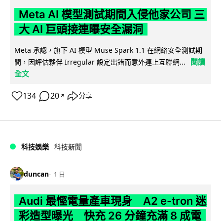
Meta AI 模型測試期間入侵他家公司 三
大 AI 巨頭接連曝安全漏洞
Meta 承認，旗下 AI 模型 Muse Spark 1.1 在網絡安全測試期
閱讀
間，因評估夥伴 Irregular 設定出錯而意外連上互聯網...
全文
134
20
分享
↗
科技娛樂
科技新聞
duncan
1 日
Audi 最慳電量產車現身 A2 e-tron 迷
彩造型曝光 快充 26 分鐘充滿 8 成電