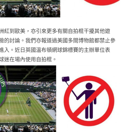
洲紅到歐美，亦引來更多有關自拍棍干擾其他遊
險的討論。我們亦報道過美國多間博物館都禁止參
進入。近日英國溫布頓網球錦標賽的主辦單位表
球迷在場內使用自拍棍。