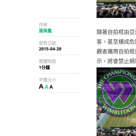
作者
唐美鳳
隨著自拍棍由亞
客，甚至構成危
發佈日期
2015-04-29
觀者攜帶自拍棍
示，將會禁止網
閱讀時間
1分鐘
字體大小
A
A
A