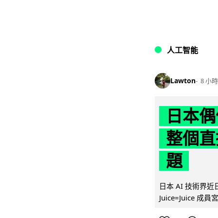
人工智能
Lawton
8 小時
日本偶
整個直
題
日本 AI 技術
Juice=Juic