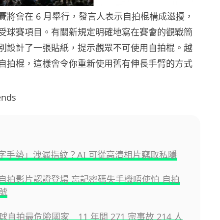
賽將會在 6 月舉行，發言人表示自拍棍構成滋擾，
受球賽項目。有關新規定明確地寫在賽會的觀戰簡
別設計了一張貼紙，提示觀眾不可使用自拍棍。越
自拍棍，這樣會令你重新使用舊有伸長手臂的方式
ends
 字手勢」洩漏指紋？AI 可從高清相片竊取私隱
le 自拍影片認證登場 忘記密碼失手機唔使怕 自拍
號
自拍最危險國家 11 年間 271 宗事故 214 人