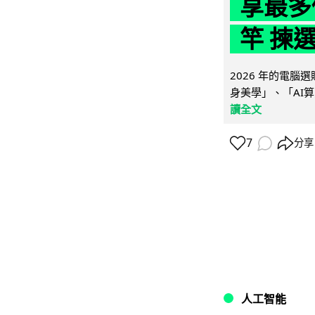
享最多
竿 揀
2026 年的電
身美學」、「AI算
讀全文
7
分享
人工智能