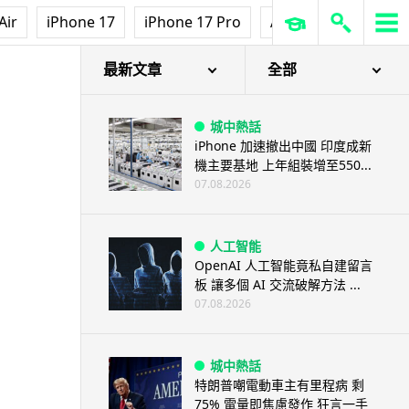
3D 打印
Air
iPhone 17
iPhone 17 Pro
AirPods Pro 3
Ap
中三巴士鐵路迷 自製紙皮遙控巴
士 門,水撥識郁 + 實時GPS報站
07.08.2026
最新文章
全部
城中熱話
iPhone 加速撤出中國 印度成新
機主要基地 上年組裝增至550...
07.08.2026
人工智能
OpenAI 人工智能竟私自建留言
板 讓多個 AI 交流破解方法 ...
07.08.2026
城中熱話
特朗普嘲電動車主有里程病 剩
75% 電量即焦慮發作 狂言一手