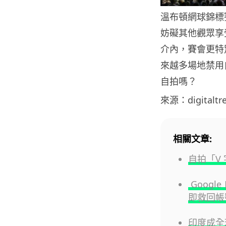
溫布頓網球錦標
妨礙其他觀眾享
介內，賽會更特
來越多場地禁用
自拍嗎？
來源：digitaltr
相關文章:
自拍「V
Goog
即救回帳
印度成全球