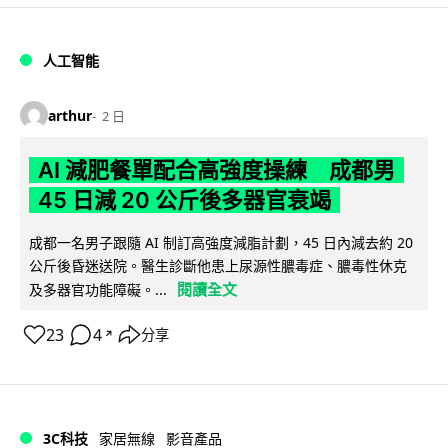
人工智能
arthur
2 日
AI 減肥餐單配合高強度操練 成都男
45 日減 20 公斤後多器官衰竭
成都一名男子跟隨 AI 制訂高強度減脂計劃，45 日內減去約 20
公斤後昏迷送院。醫生診斷他患上尿源性膿毒症、膿毒性休克
閱讀全文
及多器官功能障礙。...
23
4
分享
↗
3C科技
家居無線
影音產品