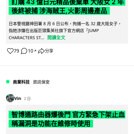
訂購 43 億日元精品後棄單 大阪女 2 年
後終被捕 涉海賊王,火影周邊產品
日本警視廳神田署 8 月 6 日公布，拘捕一名 32 歲大阪女子，
指她涉嫌在出版巨頭集英社旗下官方網店「JUMP
閱讀全文
CHARACTERS ST...
79
10
分享
↗
商業科技
資訊保安
Vin
2 日
智博通路由器爆後門 官方緊急下架止血
稱漏洞是功能在維修時使用