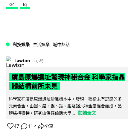
G4
lg
科技娛樂
生活娛樂
城中熱話
Lawton
1 小時
廣島原爆遺址驚現神秘合金 科學家指晶
體結構前所未見
科學家在廣島原爆遺址沙灘樣本中，發現一種從未有記錄的多
元素合金，由鐵、鉻、鎳、錳、鉬及鋁六種金屬混合而成，晶
閱讀全文
體結構獨特。研究由佛羅倫斯大學...
47
11
分享
↗