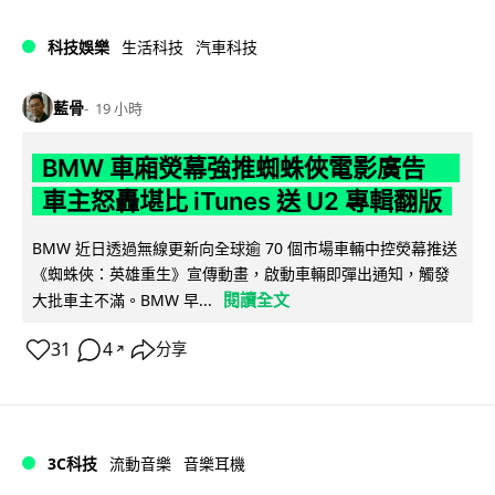
科技娛樂
生活科技
汽車科技
藍骨
19 小時
BMW 車廂熒幕強推蜘蛛俠電影廣告
車主怒轟堪比 iTunes 送 U2 專輯翻版
BMW 近日透過無線更新向全球逾 70 個市場車輛中控熒幕推送
《蜘蛛俠：英雄重生》宣傳動畫，啟動車輛即彈出通知，觸發
閱讀全文
大批車主不滿。BMW 早...
31
4
分享
↗
3C科技
流動音樂
音樂耳機