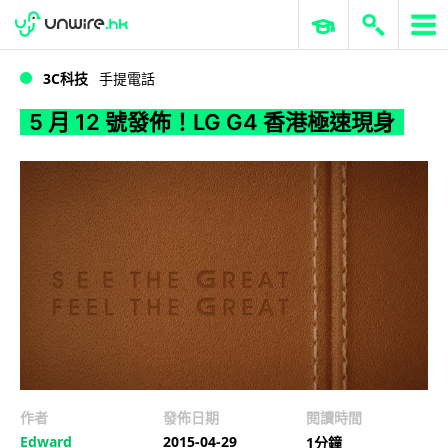
WWDC 2026
GenAI 與雲端科技專區
ERP 與商業 AI
5 月 12 號發佈！LG G4 香港極速現身
3C科技
手提電話
5 月 12 號發佈！LG G4 香港極速現身
作者
發佈日期
閱讀時間
Edward
2015-04-29
1分鐘