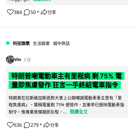
384
50
分享
↗
科技娛樂
生活娛樂
城中熱話
Vin
2 日
特朗普嘲電動車主有里程病 剩 75% 電
量即焦慮發作 狂言一手終結電車指令
特朗普在拉斯維加斯造勢大會上公開嘲諷電動車車主患有「里
程焦慮病」，聲稱電量剩 75% 便發作，並重申已廢除電動車強
閱讀全文
制令。惟專業車媒隨即反駁，...
636
279
分享
↗