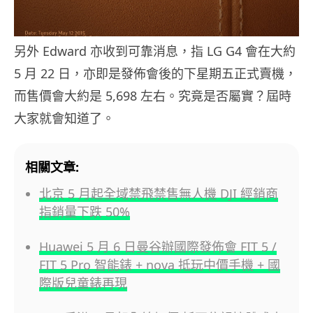
另外 Edward 亦收到可靠消息，指 LG G4 會在大約
5 月 22 日，亦即是發佈會後的下星期五正式賣機，
而售價會大約是 5,698 左右。究竟是否屬實？屆時
大家就會知道了。
相關文章:
北京 5 月起全域禁飛禁售無人機 DJI 經銷商
指銷量下跌 50%
Huawei 5 月 6 日曼谷辦國際發佈會 FIT 5 /
FIT 5 Pro 智能錶 + nova 抵玩中價手機 + 國
際版兒童錶再現