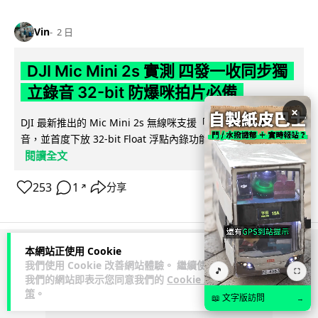
Vin
2 日
DJI Mic Mini 2s 實測 四發一收同步獨
立錄音 32-bit 防爆咪拍片必備
×
DJI 最新推出的 Mic Mini 2s 無線咪支援「四發一收」分軌錄
音，並首度下放 32-bit Float 浮點內錄功能。本文經實測其...
閱讀全文
253
1
分享
↗
本網站正使用 Cookie
ADVERTISEMENT
我們使用 Cookie 改善網站體驗。 繼續使用
🎵
⛶
我們的網站即表示您同意我們的
Cookie 政
策
。
📖 文字版訪問
→