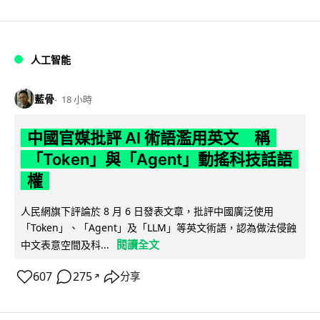
人工智能
藍骨
18 小時
中國官媒批評 AI 術語濫用英文 稱
「Token」與「Agent」動搖科技話語
權
人民網旗下評論於 8 月 6 日發表文章，批評中國廣泛使用
「Token」、「Agent」及「LLM」等英文術語，認為做法侵蝕
閱讀全文
中文表意空間及科...
607
275
分享
↗