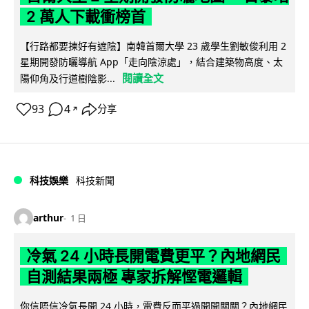
2 萬人下載衝榜首
【行路都要揀好有遮陰】南韓首爾大學 23 歲學生劉敏俊利用 2
星期開發防曬導航 App「走向陰涼處」，結合建築物高度、太
閱讀全文
陽仰角及行道樹陰影...
93
4
分享
↗
科技娛樂
科技新聞
arthur
1 日
冷氣 24 小時長開電費更平？內地網民
自測結果兩極 專家拆解慳電邏輯
你信唔信冷氣長開 24 小時，電費反而平過開開關關？內地網民