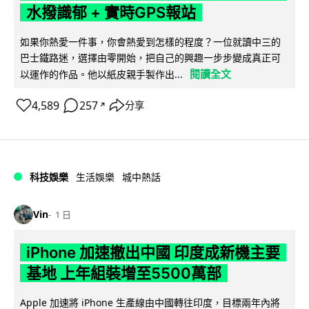
水撥識郁 + 實時GPS報站
如果你熱愛一件事，你會熱愛到怎樣的程度？一位就讀中三的
巴士鐵路迷，選擇由零開始，把自己的興趣一步步變成真正可
閱讀全文
以運作的作品。他以紙皮親手製作出...
4,589
257
分享
↗
科技娛樂
生活娛樂
城中熱話
Vin
1 日
iPhone 加速撤出中國 印度成新機主要
基地 上年組裝增至5500萬部
Apple 加速將 iPhone 生產線由中國轉往印度，目標兩年內將