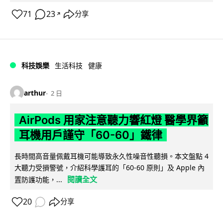
71
23
分享
↗
科技娛樂
生活科技
健康
arthur
2 日
AirPods 用家注意聽力響紅燈 醫學界籲
耳機用戶謹守「60-60」鐵律
長時間高音量佩戴耳機可能導致永久性噪音性聽損。本文盤點 4
大聽力受損警號，介紹科學護耳的「60-60 原則」及 Apple 內
閱讀全文
置防護功能，...
20
分享