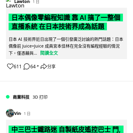
Lawton
1 日
日本偶像零編程知識 靠 AI 搞了一整個
直播系統 在日本技術界成為話題
日本 AI 技術界近日出現了一個引發廣泛討論的熱門話題：日本
偶像前 Juice=Juice 成員宮本佳林在完全沒有編程經驗的情況
閱讀全文
下，僅憑藉與...
611
64
分享
↗
商業科技
3D 打印
Vin
1 日
中三巴士鐵路迷 自製紙皮遙控巴士 門,