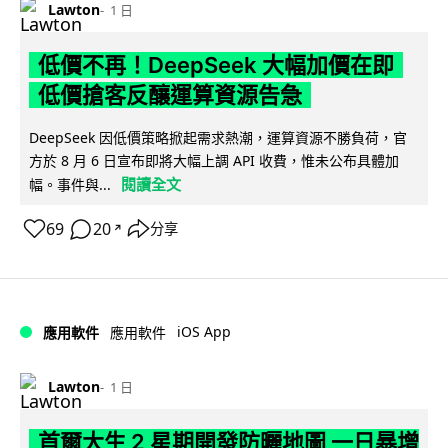
Lawton
1 日
低價不再！DeepSeek 大幅加價在即
低價搶客反釀運算資源告急
DeepSeek 因低價策略掀起需求熱潮，運算資源不勝負荷，官
方於 8 月 6 日宣布即將大幅上調 API 收費，惟未公布具體加
閱讀全文
幅。事件與...
69
20
分享
↗
iOS App
應用軟件
應用軟件
Lawton
1 日
首爾大生 2 星期開發防曬地圖 一日暴增