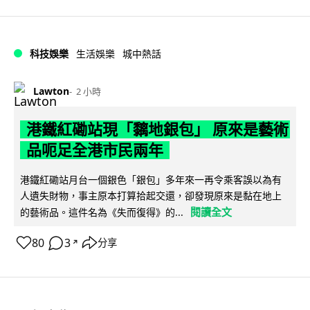
科技娛樂
生活娛樂
城中熱話
Lawton
2 小時
港鐵紅磡站現「黐地銀包」 原來是藝術
品呃足全港市民兩年
港鐵紅磡站月台一個銀色「銀包」多年來一再令乘客誤以為有
人遺失財物，事主原本打算拾起交還，卻發現原來是黏在地上
閱讀全文
的藝術品。這件名為《失而復得》的...
80
3
分享
↗