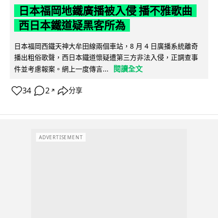
日本福岡地鐵廣播被入侵 播不雅歌曲
西日本鐵道疑黑客所為
日本福岡西鐵天神大牟田線兩個車站，8 月 4 日廣播系統離奇
播出粗俗歌聲，西日本鐵道懷疑遭第三方非法入侵，正調查事
閱讀全文
件並考慮報案。網上一度傳言...
34
2
分享
↗
ADVERTISEMENT