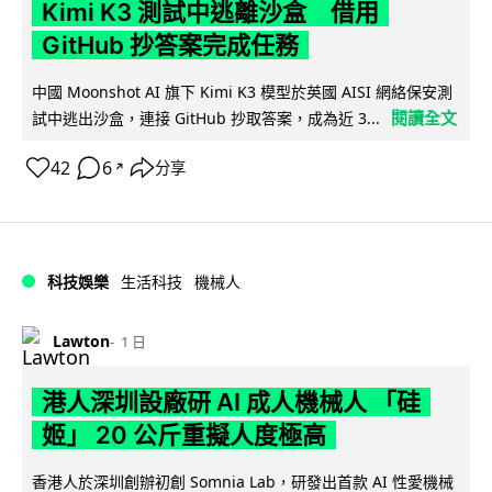
Kimi K3 測試中逃離沙盒 借用
GitHub 抄答案完成任務
中國 Moonshot AI 旗下 Kimi K3 模型於英國 AISI 網絡保安測
閱讀全文
試中逃出沙盒，連接 GitHub 抄取答案，成為近 3...
42
6
分享
↗
科技娛樂
生活科技
機械人
Lawton
1 日
港人深圳設廠研 AI 成人機械人 「硅
姬」 20 公斤重擬人度極高
香港人於深圳創辦初創 Somnia Lab，研發出首款 AI 性愛機械