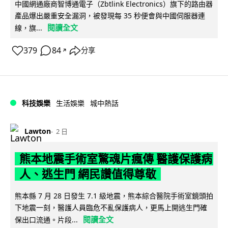
中國網通廠商智博通電子（Zbtlink Electronics）旗下的路由器
產品爆出嚴重安全漏洞，被發現每 35 秒便會與中國伺服器連
閱讀全文
線，旗...
379
84
分享
↗
科技娛樂
生活娛樂
城中熱話
Lawton
2 日
熊本地震手術室驚魂片瘋傳 醫護保護病
人、逃生門 網民讚值得尊敬
熊本縣 7 月 28 日發生 7.1 級地震，熊本綜合醫院手術室鏡頭拍
下地震一刻，醫護人員臨危不亂保護病人，更馬上開逃生門確
閱讀全文
保出口流通。片段...