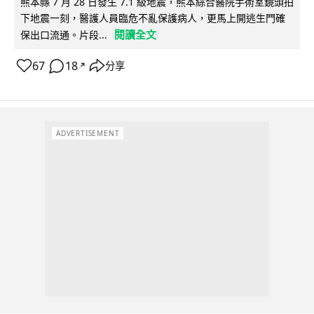
熊本縣 7 月 28 日發生 7.1 級地震，熊本綜合醫院手術室鏡頭拍
下地震一刻，醫護人員臨危不亂保護病人，更馬上開逃生門確
閱讀全文
保出口流通。片段...
67
18
分享
↗
ADVERTISEMENT