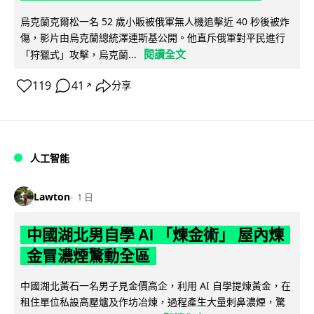
烏克蘭克爾松一名 52 歲小販被俄軍無人機追擊近 40 秒後被炸
傷，影片由烏克蘭總統澤連斯基公開。他直斥俄軍對平民進行
閱讀全文
「狩獵式」攻擊，烏克蘭...
119
41
分享
↗
人工智能
Lawton
1 日
中國湖北男自學 AI 「煉金術」 屋內煉
金冒濃煙驚動全區
中國湖北黃石一名男子見金價高企，利用 AI 自學提煉黃金，在
租住單位私設高壓爐及作坊冶煉，過程產生大量刺鼻濃煙，驚