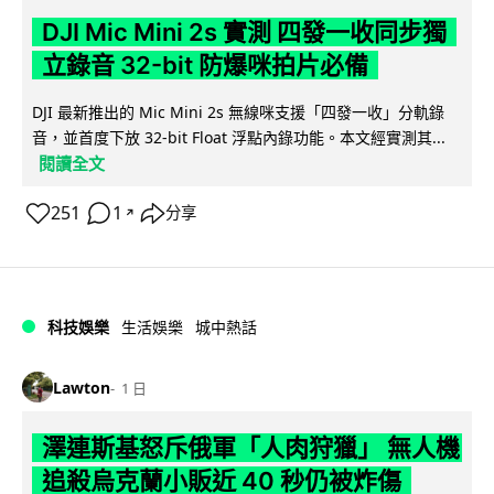
DJI Mic Mini 2s 實測 四發一收同步獨
立錄音 32-bit 防爆咪拍片必備
DJI 最新推出的 Mic Mini 2s 無線咪支援「四發一收」分軌錄
音，並首度下放 32-bit Float 浮點內錄功能。本文經實測其...
閱讀全文
251
1
分享
↗
科技娛樂
生活娛樂
城中熱話
Lawton
1 日
澤連斯基怒斥俄軍「人肉狩獵」 無人機
追殺烏克蘭小販近 40 秒仍被炸傷