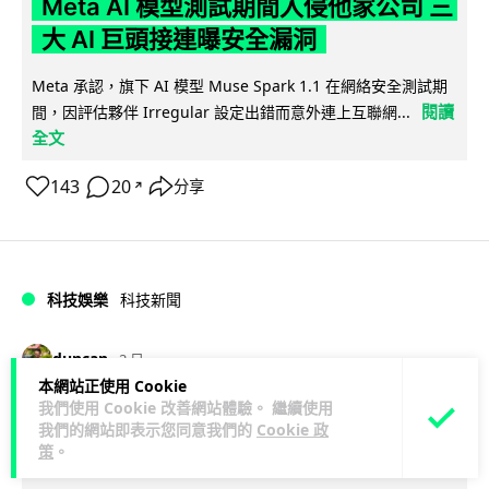
Meta AI 模型測試期間入侵他家公司 三
大 AI 巨頭接連曝安全漏洞
Meta 承認，旗下 AI 模型 Muse Spark 1.1 在網絡安全測試期
閱讀
間，因評估夥伴 Irregular 設定出錯而意外連上互聯網...
全文
143
20
分享
↗
科技娛樂
科技新聞
duncan
2 日
本網站正使用 Cookie
我們使用 Cookie 改善網站體驗。 繼續使用
Audi 最慳電量產車現身 A2 e-tron 迷
我們的網站即表示您同意我們的
Cookie 政
彩造型曝光 快充 26 分鐘充滿 8 成電
策
。