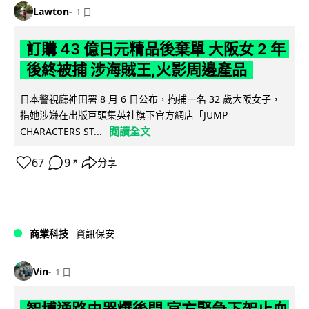
Lawton
1 日
訂購 43 億日元精品後棄單 大阪女 2 年
後終被捕 涉海賊王,火影周邊產品
日本警視廳神田署 8 月 6 日公布，拘捕一名 32 歲大阪女子，
指她涉嫌在出版巨頭集英社旗下官方網店「JUMP
閱讀全文
CHARACTERS ST...
67
9
分享
↗
商業科技
資訊保安
Vin
1 日