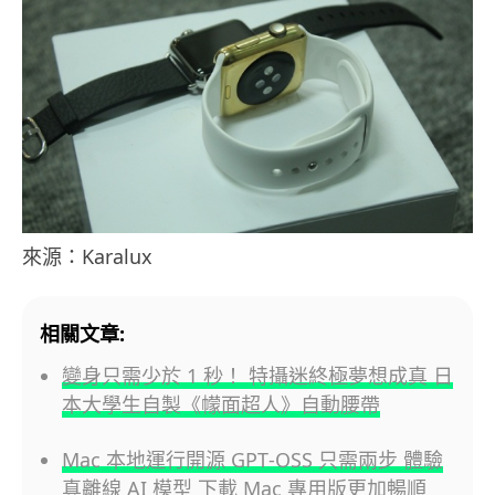
來源：Karalux
相關文章:
變身只需少於 1 秒！ 特攝迷終極夢想成真 日
本大學生自製《幪面超人》自動腰帶
Mac 本地運行開源 GPT‑OSS 只需兩步 體驗
真離線 AI 模型 下載 Mac 專用版更加暢順