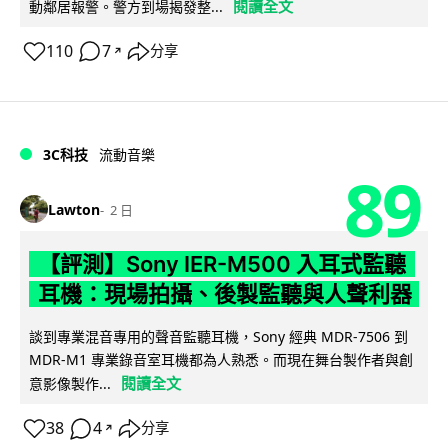
閱讀全文
動鄰居報警。警方到場揭發整...
110
7
分享
↗
3C科技
流動音樂
89
Lawton
2 日
【評測】Sony IER-M500 入耳式監聽
耳機：現場拍攝、後製監聽與人聲利器
談到專業混音專用的聲音監聽耳機，Sony 經典 MDR-7506 到
MDR-M1 專業錄音室耳機都為人熟悉。而現在舞台製作者與創
閱讀全文
意影像製作...
38
4
分享
↗