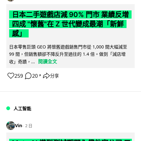
日本二手遊戲店減 90% 門市 業績反增
四成 "懷舊"在 Z 世代變成最潮「新鮮
感」
日本零售巨頭 GEO 將懷舊遊戲銷售門市從 1,000 間大幅減至
99 間，但銷售額卻不降反升至過往的 1.4 倍。做到「減店增
閱讀全文
收」奇蹟，...
259
20
分享
↗
人工智能
Vin
2 日