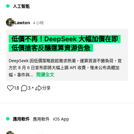
人工智能
Lawton
4 小時
低價不再！DeepSeek 大幅加價在即
低價搶客反釀運算資源告急
DeepSeek 因低價策略掀起需求熱潮，運算資源不勝負荷，官
方於 8 月 6 日宣布即將大幅上調 API 收費，惟未公布具體加
閱讀全文
幅。事件與...
18
3
分享
↗
iOS App
應用軟件
應用軟件