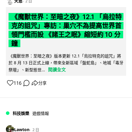
天恩
2 日
《魔獸世界：至暗之夜》12.1 「烏拉特
克的詛咒」專訪：巢穴不為提高世界首
領門檻而設 《諸王之眠》縮短約 10 分
鐘
《魔獸世界：至暗之夜》版本更新 12.1「烏拉特克的詛咒」將
於 8 月 13 日正式上線，帶來全新區域「盤蛇島」、地城「毒牙
閱讀全文
祭壇」、新型態世...
116
分享
科技娛樂
遊戲情報
Lawton
2 日