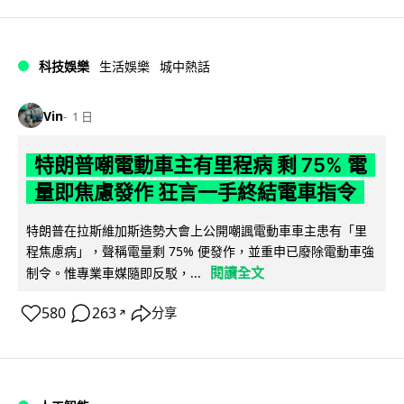
科技娛樂
生活娛樂
城中熱話
Vin
1 日
特朗普嘲電動車主有里程病 剩 75% 電
量即焦慮發作 狂言一手終結電車指令
特朗普在拉斯維加斯造勢大會上公開嘲諷電動車車主患有「里
程焦慮病」，聲稱電量剩 75% 便發作，並重申已廢除電動車強
閱讀全文
制令。惟專業車媒隨即反駁，...
580
263
分享
↗