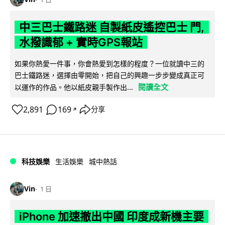
中三巴士鐵路迷 自製紙皮遙控巴士 門,
水撥識郁 + 實時GPS報站
如果你熱愛一件事，你會熱愛到怎樣的程度？一位就讀中三的
巴士鐵路迷，選擇由零開始，把自己的興趣一步步變成真正可
閱讀全文
以運作的作品。他以紙皮親手製作出...
2,891
169
分享
↗
科技娛樂
生活娛樂
城中熱話
Vin
1 日
iPhone 加速撤出中國 印度成新機主要