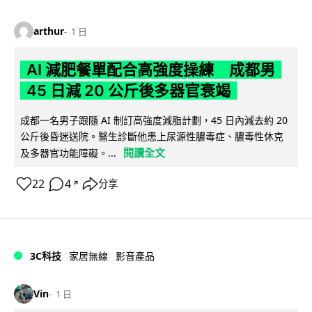
arthur
1 日
AI 減肥餐單配合高強度操練 成都男
45 日減 20 公斤後多器官衰竭
成都一名男子跟隨 AI 制訂高強度減脂計劃，45 日內減去約 20
公斤後昏迷送院。醫生診斷他患上尿源性膿毒症、膿毒性休克
閱讀全文
及多器官功能障礙。...
22
4
分享
↗
3C科技
家居無線
影音產品
Vin
1 日