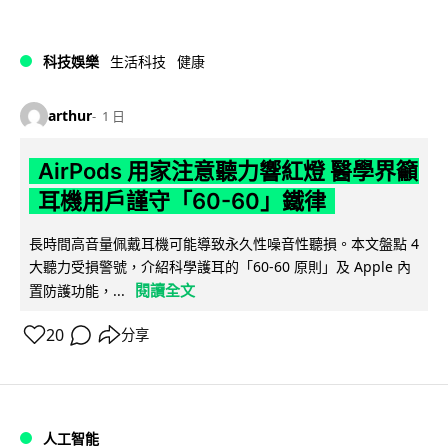
科技娛樂
生活科技
健康
arthur
1 日
AirPods 用家注意聽力響紅燈 醫學界籲
耳機用戶謹守「60-60」鐵律
長時間高音量佩戴耳機可能導致永久性噪音性聽損。本文盤點 4
大聽力受損警號，介紹科學護耳的「60-60 原則」及 Apple 內
閱讀全文
置防護功能，...
20
分享
人工智能