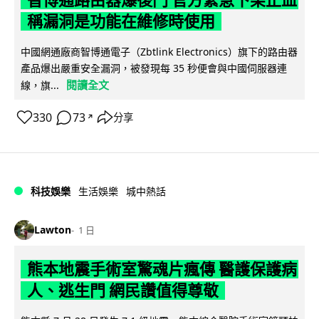
智博通路由器爆後門 官方緊急下架止血
稱漏洞是功能在維修時使用
中國網通廠商智博通電子（Zbtlink Electronics）旗下的路由器
產品爆出嚴重安全漏洞，被發現每 35 秒便會與中國伺服器連
閱讀全文
線，旗...
330
73
分享
↗
科技娛樂
生活娛樂
城中熱話
Lawton
1 日
熊本地震手術室驚魂片瘋傳 醫護保護病
人、逃生門 網民讚值得尊敬