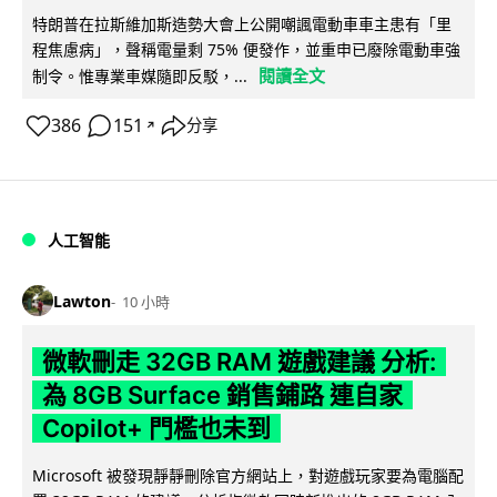
特朗普在拉斯維加斯造勢大會上公開嘲諷電動車車主患有「里
程焦慮病」，聲稱電量剩 75% 便發作，並重申已廢除電動車強
閱讀全文
制令。惟專業車媒隨即反駁，...
386
151
分享
↗
人工智能
Lawton
10 小時
微軟刪走 32GB RAM 遊戲建議 分析:
為 8GB Surface 銷售鋪路 連自家
Copilot+ 門檻也未到
Microsoft 被發現靜靜刪除官方網站上，對遊戲玩家要為電腦配