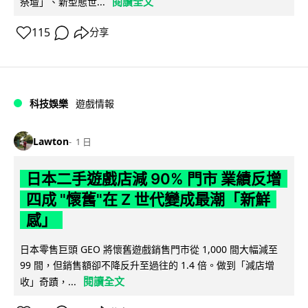
閱讀全文
祭壇」、新型態世...
115
分享
科技娛樂
遊戲情報
Lawton
1 日
日本二手遊戲店減 90% 門市 業績反增
四成 "懷舊"在 Z 世代變成最潮「新鮮
感」
日本零售巨頭 GEO 將懷舊遊戲銷售門市從 1,000 間大幅減至
99 間，但銷售額卻不降反升至過往的 1.4 倍。做到「減店增
閱讀全文
收」奇蹟，...