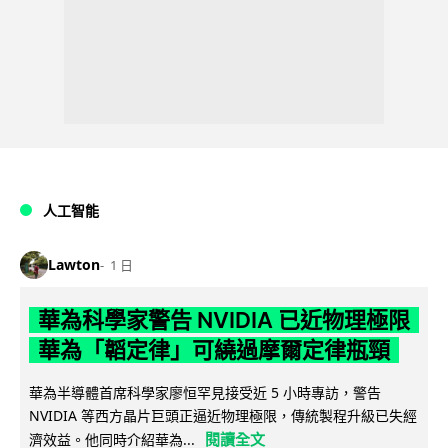
人工智能
Lawton
1 日
華為科學家警告 NVIDIA 已近物理極限
華為「韜定律」可繞過摩爾定律瓶頸
華為半導體首席科學家廖恒罕見接受近 5 小時專訪，警告
NVIDIA 等西方晶片巨頭正逼近物理極限，傳統製程升級已失經
閱讀全文
濟效益。他同時介紹華為...