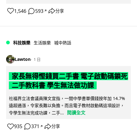
1,546
593
分享
↗
科技娛樂
生活娛樂
城中熱話
Lawton
1 日
家長無得慳錢買二手書 電子啟動碼鎖死
二手教科書 學生無法做功課
社福界立法會議員陳文宜指，一間中學書單價錢按年加 14.7%
遠超通漲，令家長難以負擔。而且電子教材啟動碼這項設計，
閱讀全文
令學生無法完成功課，二手...
935
371
分享
↗