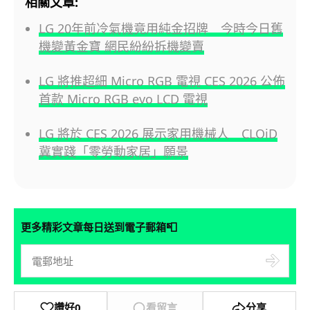
相關文章:
LG 20年前冷氣機竟用純金招牌 今時今日舊
機變黃金寶 網民紛紛拆機變賣
LG 將推超細 Micro RGB 電視 CES 2026 公佈
首款 Micro RGB evo LCD 電視
LG 將於 CES 2026 展示家用機械人 CLOiD
冀實踐「零勞動家居」願景
📮
更多精彩文章每日送到電子郵箱
讚好
0
看留言
分享