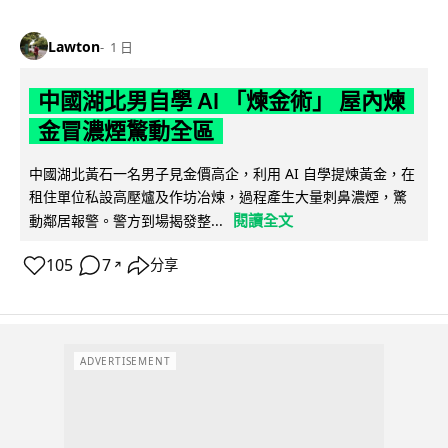
Lawton
1 日
中國湖北男自學 AI 「煉金術」 屋內煉
金冒濃煙驚動全區
中國湖北黃石一名男子見金價高企，利用 AI 自學提煉黃金，在
租住單位私設高壓爐及作坊冶煉，過程產生大量刺鼻濃煙，驚
閱讀全文
動鄰居報警。警方到場揭發整...
105
7
分享
↗
ADVERTISEMENT