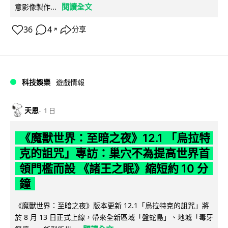
閱讀全文
意影像製作...
36
4
分享
↗
科技娛樂
遊戲情報
天恩
1 日
《魔獸世界：至暗之夜》12.1 「烏拉特
克的詛咒」專訪：巢穴不為提高世界首
領門檻而設 《諸王之眠》縮短約 10 分
鐘
《魔獸世界：至暗之夜》版本更新 12.1「烏拉特克的詛咒」將
於 8 月 13 日正式上線，帶來全新區域「盤蛇島」、地城「毒牙