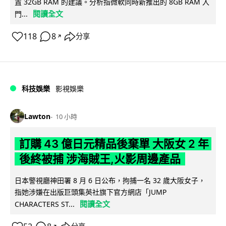
置 32GB RAM 的建議。分析指微軟同時新推出的 8GB RAM 入
閱讀全文
門...
118
8
分享
↗
科技娛樂
影視娛樂
Lawton
10 小時
訂購 43 億日元精品後棄單 大阪女 2 年
後終被捕 涉海賊王,火影周邊產品
日本警視廳神田署 8 月 6 日公布，拘捕一名 32 歲大阪女子，
指她涉嫌在出版巨頭集英社旗下官方網店「JUMP
閱讀全文
CHARACTERS ST...