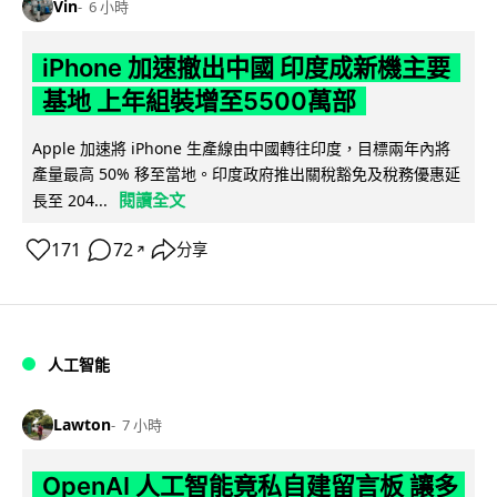
Vin
6 小時
iPhone 加速撤出中國 印度成新機主要
基地 上年組裝增至5500萬部
Apple 加速將 iPhone 生產線由中國轉往印度，目標兩年內將
產量最高 50% 移至當地。印度政府推出關稅豁免及稅務優惠延
閱讀全文
長至 204...
171
72
分享
↗
人工智能
Lawton
7 小時
OpenAI 人工智能竟私自建留言板 讓多