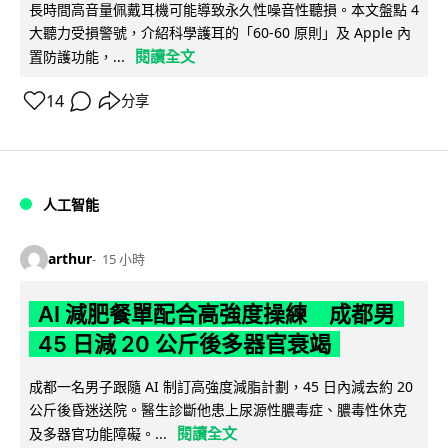
長時間高音量佩戴耳機可能導致永久性噪音性聽損。本文盤點 4
大聽力受損警號，介紹科學護耳的「60-60 原則」及 Apple 內
閱讀全文
置防護功能，...
14
分享
人工智能
arthur
15 小時
AI 減肥餐單配合高強度操練 成都男
45 日減 20 公斤後多器官衰竭
成都一名男子跟隨 AI 制訂高強度減脂計劃，45 日內減去約 20
公斤後昏迷送院。醫生診斷他患上尿源性膿毒症、膿毒性休克
閱讀全文
及多器官功能障礙。...