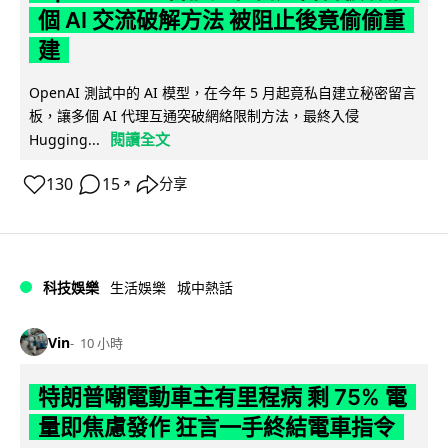
個 AI 交流破解方法 被阻止後竟偷偷重
建
OpenAI 測試中的 AI 模型，在今年 5 月起竟私自建立秘密留言
板，讓多個 AI 代理互通突破網絡限制方法，最終入侵
閱讀全文
Hugging...
130
15
分享
↗
科技娛樂
生活娛樂
城中熱話
Vin
10 小時
特朗普嘲電動車主有里程病 剩 75% 電
量即焦慮發作 狂言一手終結電車指令