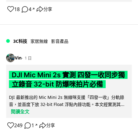
18
4
分享
↗
3C科技
家居無線
影音產品
Vin
1 日
DJI Mic Mini 2s 實測 四發一收同步獨
立錄音 32-bit 防爆咪拍片必備
DJI 最新推出的 Mic Mini 2s 無線咪支援「四發一收」分軌錄
音，並首度下放 32-bit Float 浮點內錄功能。本文經實測其...
閱讀全文
249
1
分享
↗