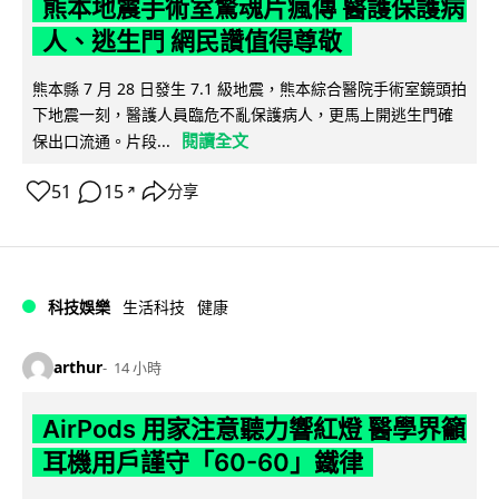
熊本地震手術室驚魂片瘋傳 醫護保護病
人、逃生門 網民讚值得尊敬
熊本縣 7 月 28 日發生 7.1 級地震，熊本綜合醫院手術室鏡頭拍
下地震一刻，醫護人員臨危不亂保護病人，更馬上開逃生門確
閱讀全文
保出口流通。片段...
51
15
分享
↗
科技娛樂
生活科技
健康
arthur
14 小時
AirPods 用家注意聽力響紅燈 醫學界籲
耳機用戶謹守「60-60」鐵律