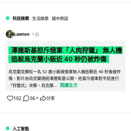
科技娛樂
生活娛樂
城中熱話
Lawton
1 日
澤連斯基怒斥俄軍「人肉狩獵」 無人機
追殺烏克蘭小販近 40 秒仍被炸傷
烏克蘭克爾松一名 52 歲小販被俄軍無人機追擊近 40 秒後被炸
傷，影片由烏克蘭總統澤連斯基公開。他直斥俄軍對平民進行
閱讀全文
「狩獵式」攻擊，烏克蘭...
102
36
分享
↗
人工智能