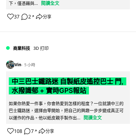
閱讀全文
下，僅憑藉與...
37
2
分享
↗
商業科技
3D 打印
Vin
5 小時
中三巴士鐵路迷 自製紙皮遙控巴士 門,
水撥識郁 + 實時GPS報站
如果你熱愛一件事，你會熱愛到怎樣的程度？一位就讀中三的
巴士鐵路迷，選擇由零開始，把自己的興趣一步步變成真正可
閱讀全文
以運作的作品。他以紙皮親手製作出...
108
7
分享
↗