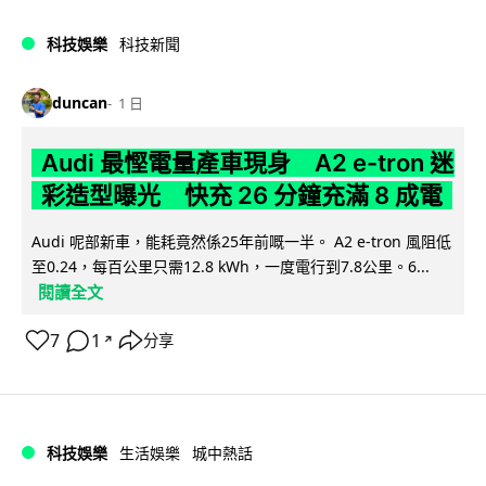
科技娛樂
科技新聞
duncan
1 日
Audi 最慳電量產車現身 A2 e-tron 迷
彩造型曝光 快充 26 分鐘充滿 8 成電
Audi 呢部新車，能耗竟然係25年前嘅一半。 A2 e-tron 風阻低
至0.24，每百公里只需12.8 kWh，一度電行到7.8公里。6...
閱讀全文
7
1
分享
↗
科技娛樂
生活娛樂
城中熱話