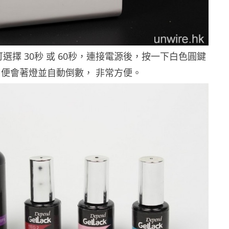
可選擇
30
秒
或
6
0
秒
，連接電源後，按一下白色圓鍵
便會著燈並自動倒數， 非常方便。