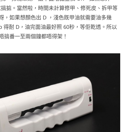
鐘就搞掂。當然啦，時間未計算修甲、修死皮、拆甲等
呀，如果想顏色出 D ，淺色既甲油就需要油多幾
ep 得耐 D，油完面油最好照 60秒，等佢乾透。所以
唔搞番一至兩個鐘都唔得架！