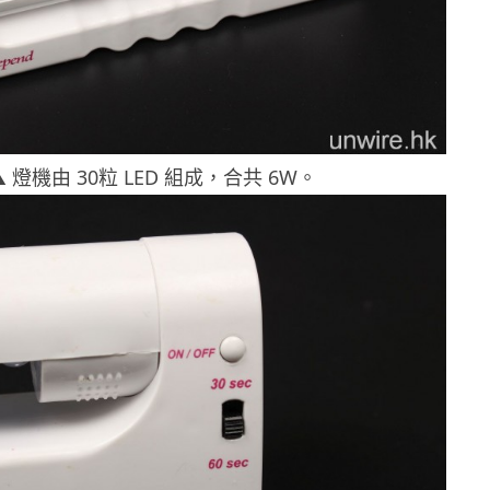
▲ 燈機由 30粒 LED 組成，合共 6W。