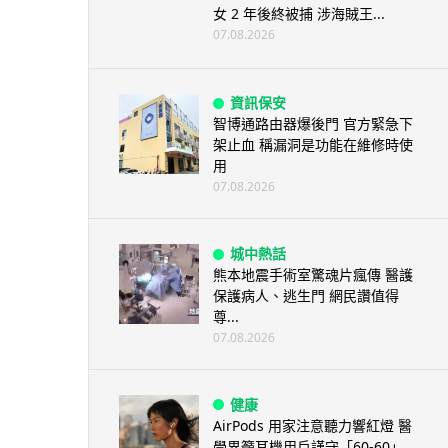
女 2 年後終被捕 涉海賊王...
07.08.2026
資訊保安
智博通路由器爆後門 官方緊急下
架止血 稱漏洞是功能在維修時使
用
07.08.2026
城中熱話
熊本地震手術室驚魂片瘋傳 醫護
保護病人、逃生門 網民讚值得
尊...
07.08.2026
健康
AirPods 用家注意聽力響紅燈 醫
學界籲耳機用戶謹守「60-60」...