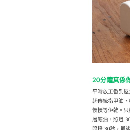
20分鐘真係做到
平時放工番到屋企
起傳統指甲油，
慢慢等佢乾。只需
層底油，照燈 3
照燈 30秒，最