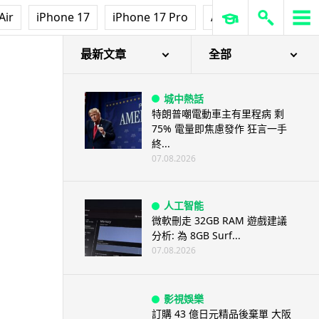
Air
iPhone 17
iPhone 17 Pro
AirPods Pro 3
Ap
最新文章
全部
城中熱話
特朗普嘲電動車主有里程病 剩
75% 電量即焦慮發作 狂言一手
終...
07.08.2026
人工智能
微軟刪走 32GB RAM 遊戲建議
分析: 為 8GB Surf...
07.08.2026
影視娛樂
訂購 43 億日元精品後棄單 大阪