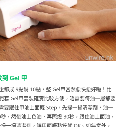
 Gel 甲
都成 9點幾 10點，整 Gel甲當然愈快愈好啦！比
呢套 Gel甲套裝確實比較方便，唔需要每油一層都要
要跟住甲油上面既 Step，先掃一掃
清潔劑，油一
0秒，然後油上色油，再照燈 30秒，跟住油上面油，
後掃一掃
清潔劑，讓甲面唔黏笠就 OK。如無意外，