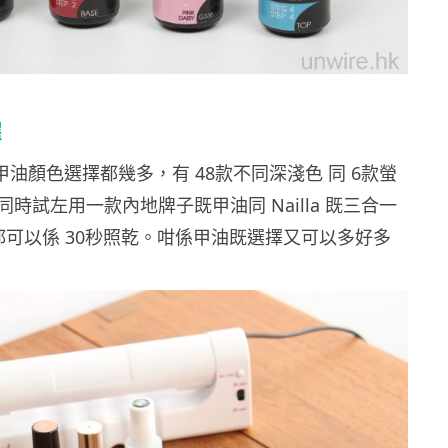
擇
Gel甲油顏色選擇都幾多，有
48
款不同深淺色 同
6
款螢
時試左用一款內地牌子既甲油同 Nailla 既三合一
樣都可以係 30秒照乾。咁係甲油既選擇又可以多好多