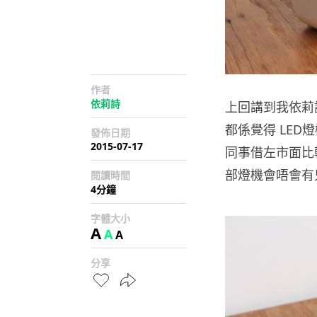
作者
依莉詩
上回講到我依莉詩
都係覺得 LED
發佈日期
2015-07-17
同事借左市面比較常
部燈機會唔會有
閱讀時間
4分鐘
字體大小
A
A
A
分享