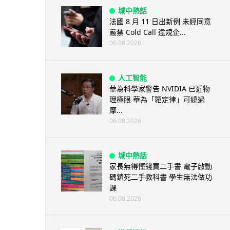
城中熱話
法國 8 月 11 日出新例 未經同意
嚴禁 Cold Call 違規企...
06.08.2026
人工智能
華為科學家警告 NVIDIA 已近物
理極限 華為「韜定律」可繞過
摩...
06.08.2026
城中熱話
家長無得慳錢買二手書 電子啟動
碼鎖死二手教科書 學生無法做功
課
06.08.2026