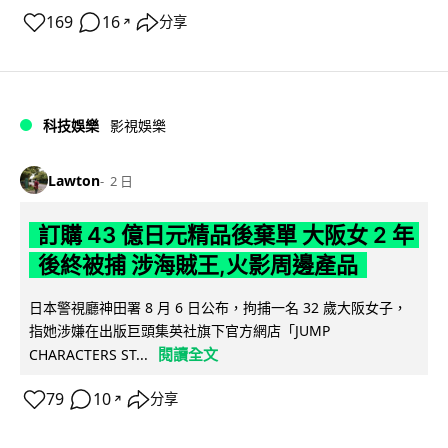
169
16
分享
↗
科技娛樂
影視娛樂
Lawton
2 日
訂購 43 億日元精品後棄單 大阪女 2 年
後終被捕 涉海賊王,火影周邊產品
日本警視廳神田署 8 月 6 日公布，拘捕一名 32 歲大阪女子，
指她涉嫌在出版巨頭集英社旗下官方網店「JUMP
閱讀全文
CHARACTERS ST...
79
10
分享
↗