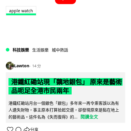
apple watch
科技娛樂
生活娛樂
城中熱話
Lawton
14 分
港鐵紅磡站現「黐地銀包」 原來是藝術
品呃足全港市民兩年
港鐵紅磡站月台一個銀色「銀包」多年來一再令乘客誤以為有
人遺失財物，事主原本打算拾起交還，卻發現原來是黏在地上
閱讀全文
的藝術品。這件名為《失而復得》的...
分享