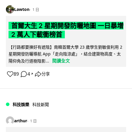
Lawton
1 日
首爾大生 2 星期開發防曬地圖 一日暴增
2 萬人下載衝榜首
【行路都要揀好有遮陰】南韓首爾大學 23 歲學生劉敏俊利用 2
星期開發防曬導航 App「走向陰涼處」，結合建築物高度、太
閱讀全文
陽仰角及行道樹陰影...
89
4
分享
↗
科技娛樂
科技新聞
arthur
1 日