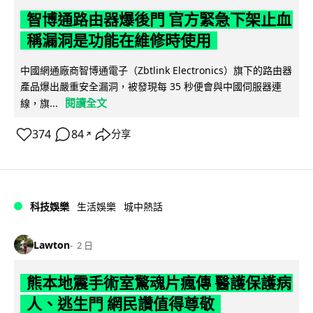
智博通路由器爆後門 官方緊急下架止血
稱漏洞是功能在維修時使用
中國網通廠商智博通電子（Zbtlink Electronics）旗下的路由器
產品爆出嚴重安全漏洞，被發現每 35 秒便會與中國伺服器連
閱讀全文
線，旗...
374
84
分享
↗
科技娛樂
生活娛樂
城中熱話
Lawton
2 日
熊本地震手術室驚魂片瘋傳 醫護保護病
人、逃生門 網民讚值得尊敬