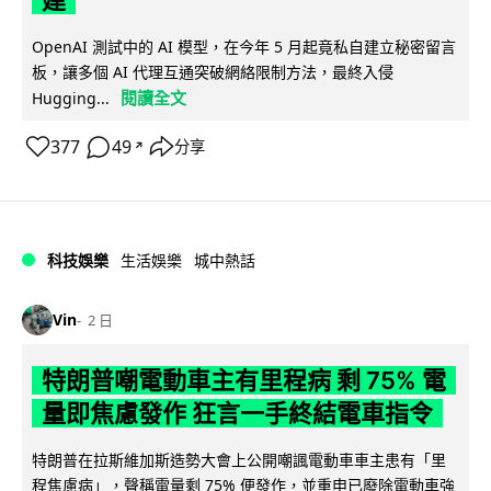
OpenAI 測試中的 AI 模型，在今年 5 月起竟私自建立秘密留言
板，讓多個 AI 代理互通突破網絡限制方法，最終入侵
閱讀全文
Hugging...
377
49
分享
↗
科技娛樂
生活娛樂
城中熱話
Vin
2 日
特朗普嘲電動車主有里程病 剩 75% 電
量即焦慮發作 狂言一手終結電車指令
特朗普在拉斯維加斯造勢大會上公開嘲諷電動車車主患有「里
程焦慮病」，聲稱電量剩 75% 便發作，並重申已廢除電動車強