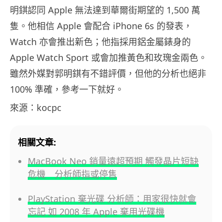
明錤認同 Apple 無法達到華爾街期望的 1,500 萬
隻。他相信 Apple 會配合 iPhone 6s 的發表，
Watch 亦會推出新色；他指採用鋁金屬錶身的
Apple Watch Sport 或會加推黃色和玫瑰金兩色。
雖然外媒對郭明錤有不錯評價，但他的分析也絕非
100% 準確，參考一下就好。
來源：kocpc
相關文章:
MacBook Neo 銷量遠超預期 觸發晶片短缺
危機 分析師指或停售
PlayStation 棄光碟 分析師：用家很快就會
忘記 如 2008 年 Apple 棄用光碟機