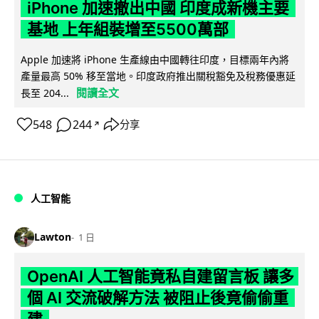
iPhone 加速撤出中國 印度成新機主要
基地 上年組裝增至5500萬部
Apple 加速將 iPhone 生產線由中國轉往印度，目標兩年內將
產量最高 50% 移至當地。印度政府推出關稅豁免及稅務優惠延
閱讀全文
長至 204...
548
244
分享
↗
人工智能
Lawton
1 日
OpenAI 人工智能竟私自建留言板 讓多
個 AI 交流破解方法 被阻止後竟偷偷重
建