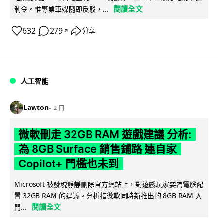
閱讀全文
制令。惟專業車媒隨即反駁，...
632
279
分享
↗
人工智能
Lawton
2 日
微軟刪走 32GB RAM 遊戲建議 分析:
為 8GB Surface 銷售鋪路 連自家
Copilot+ 門檻也未到
Microsoft 被發現靜靜刪除官方網站上，對遊戲玩家要為電腦配
置 32GB RAM 的建議。分析指微軟同時新推出的 8GB RAM 入
閱讀全文
門...