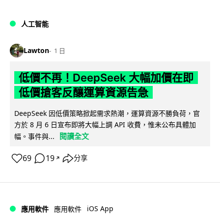
人工智能
Lawton
1 日
低價不再！DeepSeek 大幅加價在即
低價搶客反釀運算資源告急
DeepSeek 因低價策略掀起需求熱潮，運算資源不勝負荷，官
方於 8 月 6 日宣布即將大幅上調 API 收費，惟未公布具體加
閱讀全文
幅。事件與...
69
19
分享
↗
iOS App
應用軟件
應用軟件