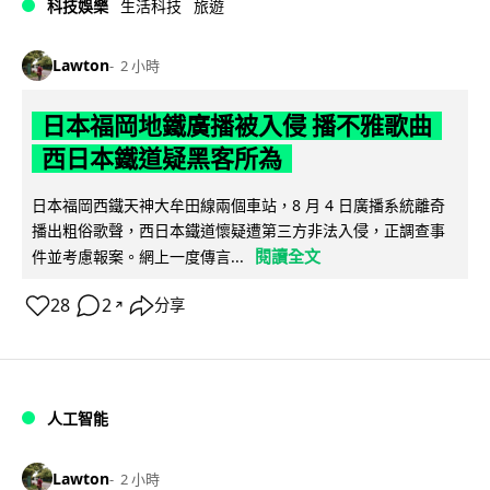
科技娛樂
生活科技
旅遊
Lawton
2 小時
日本福岡地鐵廣播被入侵 播不雅歌曲
西日本鐵道疑黑客所為
日本福岡西鐵天神大牟田線兩個車站，8 月 4 日廣播系統離奇
播出粗俗歌聲，西日本鐵道懷疑遭第三方非法入侵，正調查事
閱讀全文
件並考慮報案。網上一度傳言...
28
2
分享
↗
人工智能
Lawton
2 小時