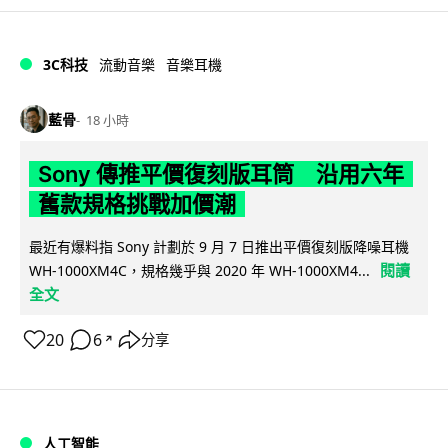
3C科技
流動音樂
音樂耳機
藍骨
18 小時
Sony 傳推平價復刻版耳筒 沿用六年
舊款規格挑戰加價潮
最近有爆料指 Sony 計劃於 9 月 7 日推出平價復刻版降噪耳機
閱讀
WH-1000XM4C，規格幾乎與 2020 年 WH-1000XM4...
全文
20
6
分享
↗
人工智能