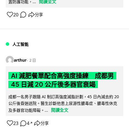
閱讀全文
置防護功能，...
20
分享
人工智能
arthur
2 日
AI 減肥餐單配合高強度操練 成都男
45 日減 20 公斤後多器官衰竭
成都一名男子跟隨 AI 制訂高強度減脂計劃，45 日內減去約 20
公斤後昏迷送院。醫生診斷他患上尿源性膿毒症、膿毒性休克
閱讀全文
及多器官功能障礙。...
23
4
分享
↗