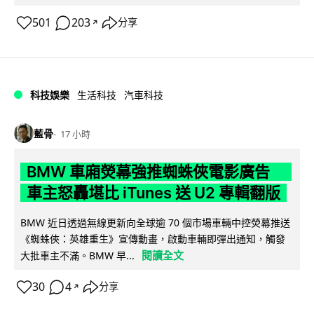
501
203
分享
↗
科技娛樂
生活科技
汽車科技
藍骨
17 小時
BMW 車廂熒幕強推蜘蛛俠電影廣告
車主怒轟堪比 iTunes 送 U2 專輯翻版
BMW 近日透過無線更新向全球逾 70 個市場車輛中控熒幕推送
《蜘蛛俠：英雄重生》宣傳動畫，啟動車輛即彈出通知，觸發
閱讀全文
大批車主不滿。BMW 早...
30
4
分享
↗