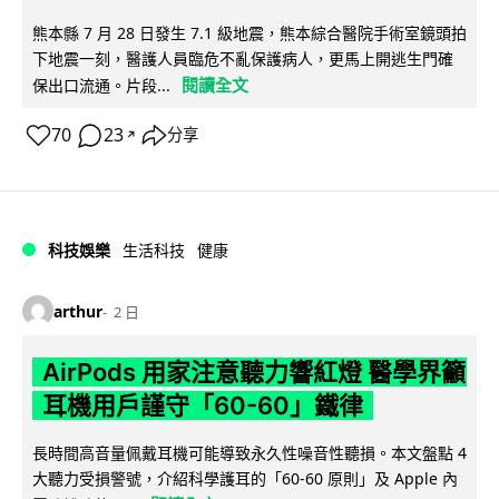
熊本縣 7 月 28 日發生 7.1 級地震，熊本綜合醫院手術室鏡頭拍
下地震一刻，醫護人員臨危不亂保護病人，更馬上開逃生門確
閱讀全文
保出口流通。片段...
70
23
分享
↗
科技娛樂
生活科技
健康
arthur
2 日
AirPods 用家注意聽力響紅燈 醫學界籲
耳機用戶謹守「60-60」鐵律
長時間高音量佩戴耳機可能導致永久性噪音性聽損。本文盤點 4
大聽力受損警號，介紹科學護耳的「60-60 原則」及 Apple 內