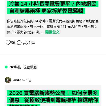
冷氣 24 小時長開電費更平？內地網民
自測結果兩極 專家拆解慳電邏輯
你信唔信冷氣長開 24 小時，電費反而平過開開關關？內地網民
實測結果兩極，有人一個月電費只需 118 元人民幣，有人飆到
閱讀全文
過千。電力部門話不能...
36
分享
3C科技
流動電腦
Lawton
1 日
2026 買電腦新趨勢公開！ 如何享最多
優惠 從極致便攜到電競標竿 揀選啱你