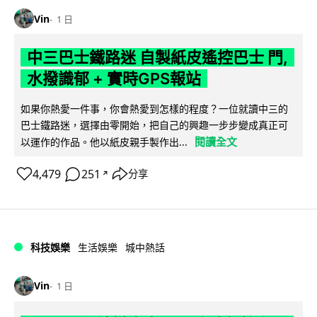
Vin
1 日
中三巴士鐵路迷 自製紙皮遙控巴士 門,
水撥識郁 + 實時GPS報站
如果你熱愛一件事，你會熱愛到怎樣的程度？一位就讀中三的
巴士鐵路迷，選擇由零開始，把自己的興趣一步步變成真正可
閱讀全文
以運作的作品。他以紙皮親手製作出...
4,479
251
分享
↗
科技娛樂
生活娛樂
城中熱話
Vin
1 日