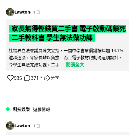
Lawton
1 日
家長無得慳錢買二手書 電子啟動碼鎖死
二手教科書 學生無法做功課
社福界立法會議員陳文宜指，一間中學書單價錢按年加 14.7%
遠超通漲，令家長難以負擔。而且電子教材啟動碼這項設計，
閱讀全文
令學生無法完成功課，二手...
935
371
分享
↗
科技娛樂
遊戲情報
Lawton
1 日