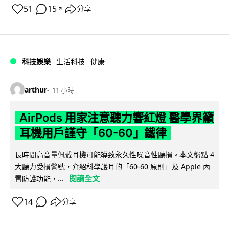
51
15
分享
↗
科技娛樂
生活科技
健康
arthur
11 小時
AirPods 用家注意聽力響紅燈 醫學界籲
耳機用戶謹守「60-60」鐵律
長時間高音量佩戴耳機可能導致永久性噪音性聽損。本文盤點 4
大聽力受損警號，介紹科學護耳的「60-60 原則」及 Apple 內
閱讀全文
置防護功能，...
14
分享