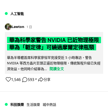
人工智能
Lawton
1 日
華為科學家警告 NVIDIA 已近物理極限
華為「韜定律」可繞過摩爾定律瓶頸
華為半導體首席科學家廖恒罕見接受近 5 小時專訪，警告
NVIDIA 等西方晶片巨頭正逼近物理極限，傳統製程升級已失經
閱讀全文
濟效益。他同時介紹華為...
1,546
593
分享
↗
科技娛樂
生活娛樂
城中熱話