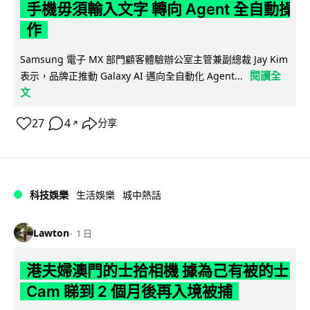
手機毋須輸入文字 轉向 Agent 全自動操
作
Samsung 電子 MX 部門顧客體驗辦公室主管兼副總裁 Jay Kim
閱讀全
表示，品牌正推動 Galaxy AI 邁向全自動化 Agent...
文
27
4
分享
↗
科技娛樂
生活娛樂
城中熱話
Lawton
1 日
港夫婦澳門的士拾相機 據為己有被的士
Cam 睇到 2 個月後再入境被捕