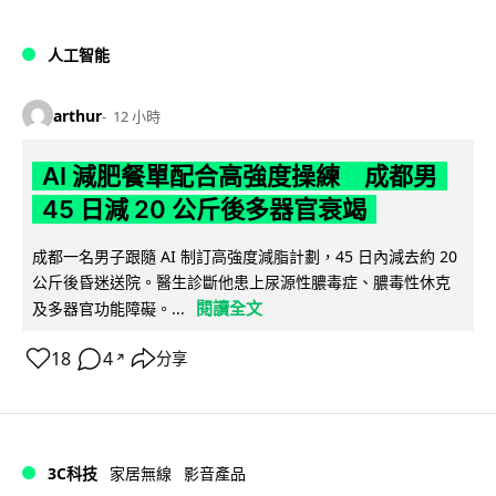
人工智能
arthur
12 小時
AI 減肥餐單配合高強度操練 成都男
45 日減 20 公斤後多器官衰竭
成都一名男子跟隨 AI 制訂高強度減脂計劃，45 日內減去約 20
公斤後昏迷送院。醫生診斷他患上尿源性膿毒症、膿毒性休克
閱讀全文
及多器官功能障礙。...
18
4
分享
↗
3C科技
家居無線
影音產品