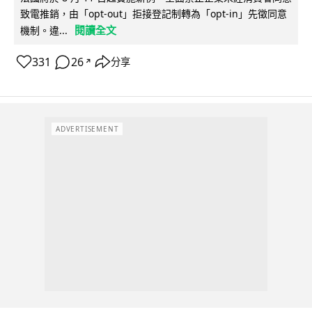
致電推銷，由「opt-out」拒接登記制轉為「opt-in」先徵同意
閱讀全文
機制。違...
331
26
分享
↗
ADVERTISEMENT