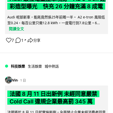
彩造型曝光 快充 26 分鐘充滿 8 成電
Audi 呢部新車，能耗竟然係25年前嘅一半。 A2 e-tron 風阻低
至0.24，每百公里只需12.8 kWh，一度電行到7.8公里。6...
閱讀全文
7
1
分享
↗
科技娛樂
生活娛樂
城中熱話
Vin
1 日
法國 8 月 11 日出新例 未經同意嚴禁
Cold Call 違規企業最高罰 345 萬
法國將於 8 月 11 日起實施新例，全面禁止企業未經消費者同意