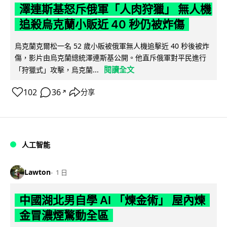
澤連斯基怒斥俄軍「人肉狩獵」 無人機
追殺烏克蘭小販近 40 秒仍被炸傷
烏克蘭克爾松一名 52 歲小販被俄軍無人機追擊近 40 秒後被炸
傷，影片由烏克蘭總統澤連斯基公開。他直斥俄軍對平民進行
閱讀全文
「狩獵式」攻擊，烏克蘭...
102
36
分享
↗
人工智能
Lawton
1 日
中國湖北男自學 AI 「煉金術」 屋內煉
金冒濃煙驚動全區