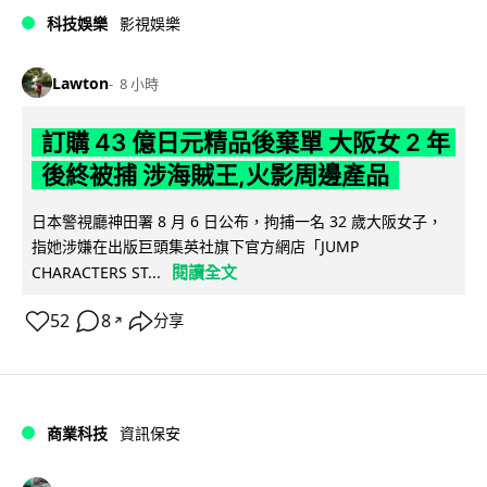
科技娛樂
影視娛樂
Lawton
8 小時
訂購 43 億日元精品後棄單 大阪女 2 年
後終被捕 涉海賊王,火影周邊產品
日本警視廳神田署 8 月 6 日公布，拘捕一名 32 歲大阪女子，
指她涉嫌在出版巨頭集英社旗下官方網店「JUMP
閱讀全文
CHARACTERS ST...
52
8
分享
↗
商業科技
資訊保安