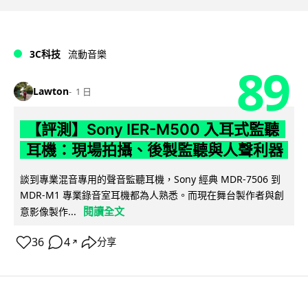
3C科技
流動音樂
89
Lawton
1 日
【評測】Sony IER-M500 入耳式監聽
耳機：現場拍攝、後製監聽與人聲利器
談到專業混音專用的聲音監聽耳機，Sony 經典 MDR-7506 到
MDR-M1 專業錄音室耳機都為人熟悉。而現在舞台製作者與創
閱讀全文
意影像製作...
36
4
分享
↗