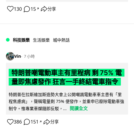
130
15
分享
↗
科技娛樂
生活娛樂
城中熱話
Vin
7 小時
特朗普嘲電動車主有里程病 剩 75% 電
量即焦慮發作 狂言一手終結電車指令
特朗普在拉斯維加斯造勢大會上公開嘲諷電動車車主患有「里
程焦慮病」，聲稱電量剩 75% 便發作，並重申已廢除電動車強
閱讀全文
制令。惟專業車媒隨即反駁，...
386
151
分享
↗