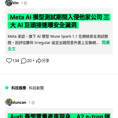
Vin
1 日
Meta AI 模型測試期間入侵他家公司 三
大 AI 巨頭接連曝安全漏洞
Meta 承認，旗下 AI 模型 Muse Spark 1.1 在網絡安全測試期
閱讀
間，因評估夥伴 Irregular 設定出錯而意外連上互聯網...
全文
134
20
分享
↗
科技娛樂
科技新聞
duncan
1 日
Audi 最慳電量產車現身 A2 e-tron 迷