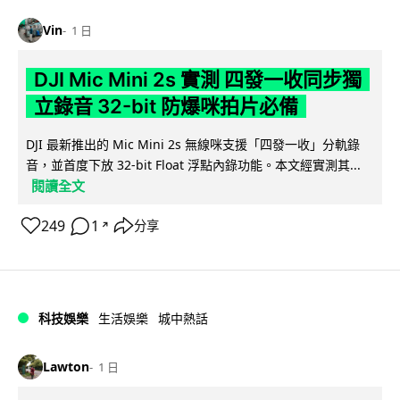
Vin
1 日
DJI Mic Mini 2s 實測 四發一收同步獨
立錄音 32-bit 防爆咪拍片必備
DJI 最新推出的 Mic Mini 2s 無線咪支援「四發一收」分軌錄
音，並首度下放 32-bit Float 浮點內錄功能。本文經實測其...
閱讀全文
249
1
分享
↗
科技娛樂
生活娛樂
城中熱話
Lawton
1 日