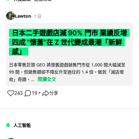
Lawton
1 日
日本二手遊戲店減 90% 門市 業績反增
四成 "懷舊"在 Z 世代變成最潮「新鮮
感」
日本零售巨頭 GEO 將懷舊遊戲銷售門市從 1,000 間大幅減至
99 間，但銷售額卻不降反升至過往的 1.4 倍。做到「減店增
閱讀全文
收」奇蹟，...
243
19
分享
↗
人工智能