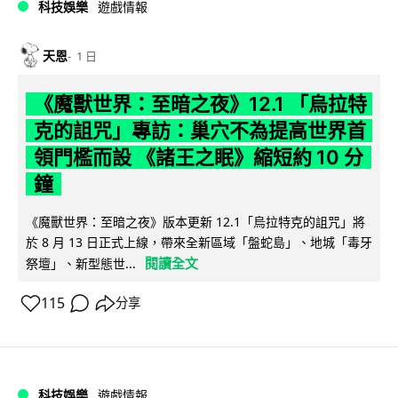
科技娛樂
遊戲情報
天恩
1 日
《魔獸世界：至暗之夜》12.1 「烏拉特
克的詛咒」專訪：巢穴不為提高世界首
領門檻而設 《諸王之眠》縮短約 10 分
鐘
《魔獸世界：至暗之夜》版本更新 12.1「烏拉特克的詛咒」將
於 8 月 13 日正式上線，帶來全新區域「盤蛇島」、地城「毒牙
閱讀全文
祭壇」、新型態世...
115
分享
科技娛樂
遊戲情報