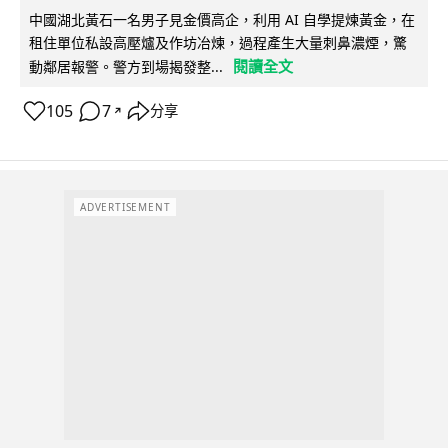
中國湖北黃石一名男子見金價高企，利用 AI 自學提煉黃金，在
租住單位私設高壓爐及作坊冶煉，過程產生大量刺鼻濃煙，驚
閱讀全文
動鄰居報警。警方到場揭發整...
105
7
分享
↗
ADVERTISEMENT