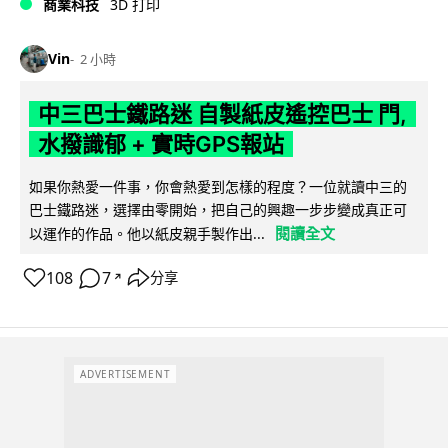
商業科技
3D 打印
Vin
2 小時
中三巴士鐵路迷 自製紙皮遙控巴士 門,
水撥識郁 + 實時GPS報站
如果你熱愛一件事，你會熱愛到怎樣的程度？一位就讀中三的
巴士鐵路迷，選擇由零開始，把自己的興趣一步步變成真正可
閱讀全文
以運作的作品。他以紙皮親手製作出...
108
7
分享
↗
ADVERTISEMENT