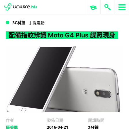
WWDC 2026
GenAI 與雲端科技專區
ERP 與商業 AI
配備指紋辨識 Moto G4 Plus 諜照現身
3C科技
手提電話
配備指紋辨識 Moto G4 Plus 諜照現身
作者
發佈日期
閱讀時間
2016-04-21
唐美鳳
2分鐘