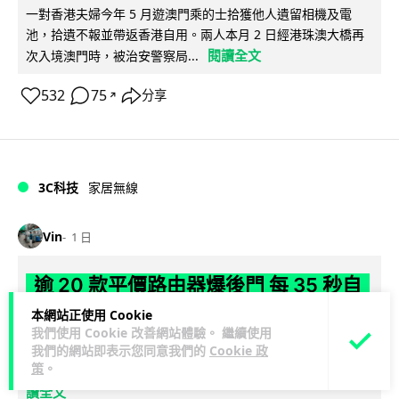
一對香港夫婦今年 5 月遊澳門乘的士拾獲他人遺留相機及電
池，拾遺不報並帶返香港自用。兩人本月 2 日經港珠澳大橋再
閱讀全文
次入境澳門時，被治安警察局...
532
75
分享
↗
3C科技
家居無線
Vin
1 日
逾 20 款平價路由器爆後門 每 35 秒自
動連線回中國 全球 10 萬用家私隱堪憂
本網站正使用 Cookie
我們使用 Cookie 改善網站體驗。 繼續使用
網絡安全公司 VulnCheck 揭發中國智博通電子（Zbtlink）生產
我們的網站即表示您同意我們的
Cookie 政
策
。
閱
的 20 多款路由器內置後門程式「Endlessdoors」（無盡...
讀全文