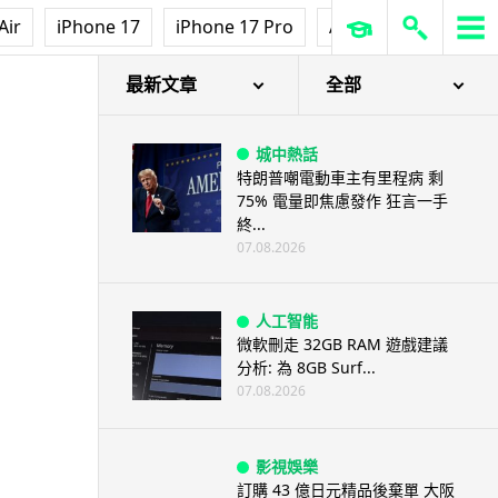
Air
iPhone 17
iPhone 17 Pro
AirPods Pro 3
Ap
最新文章
全部
城中熱話
特朗普嘲電動車主有里程病 剩
75% 電量即焦慮發作 狂言一手
終...
07.08.2026
人工智能
微軟刪走 32GB RAM 遊戲建議
分析: 為 8GB Surf...
07.08.2026
影視娛樂
訂購 43 億日元精品後棄單 大阪