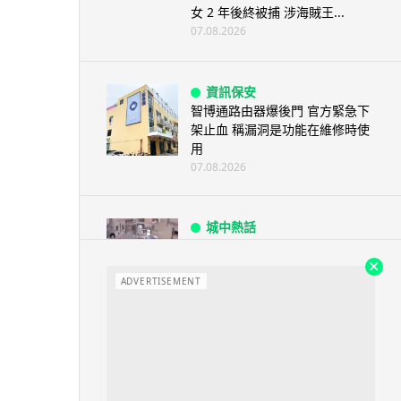
女 2 年後終被捕 涉海賊王...
07.08.2026
資訊保安
智博通路由器爆後門 官方緊急下
架止血 稱漏洞是功能在維修時使
用
07.08.2026
城中熱話
熊本地震手術室驚魂片瘋傳 醫護
保護病人、逃生門 網民讚值得
尊...
ADVERTISEMENT
07.08.2026
健康
AirPods 用家注意聽力響紅燈 醫
學界籲耳機用戶謹守「60-60」...