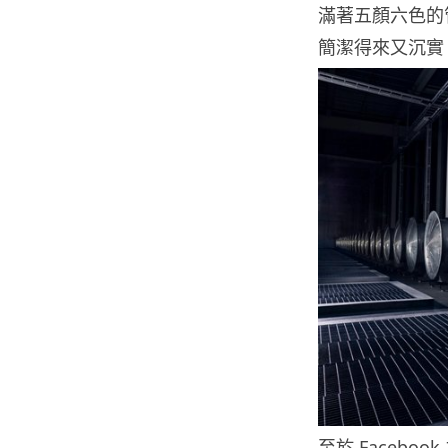
滿著五顏六色的管
簡潔得來又沉實
至於 Facebo