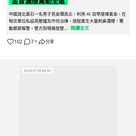
金冒濃煙驚動全區
中國湖北黃石一名男子見金價高企，利用 AI 自學提煉黃金，在
租住單位私設高壓爐及作坊冶煉，過程產生大量刺鼻濃煙，驚
閱讀全文
動鄰居報警。警方到場揭發整...
102
7
分享
↗
ADVERTISEMENT