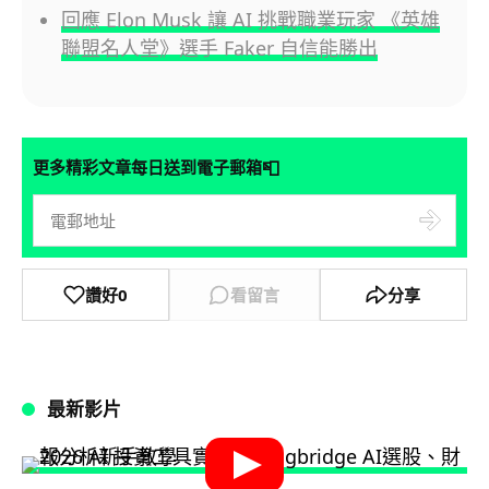
回應 Elon Musk 讓 AI 挑戰職業玩家 《英雄
聯盟名人堂》選手 Faker 自信能勝出
📮
更多精彩文章每日送到電子郵箱
讚好
0
看留言
分享
最新影片