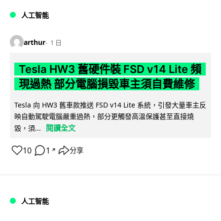
人工智能
arthur
1 日
Tesla HW3 舊硬件裝 FSD v14 Lite 頻
現過熱 部分電腦損毀車主須自費維修
Tesla 向 HW3 舊車款推送 FSD v14 Lite 系統，引發大量車主反
映自動駕駛電腦嚴重過熱，部分更觸發高溫保護甚至直接燒
閱讀全文
毀，須...
10
1
分享
↗
人工智能