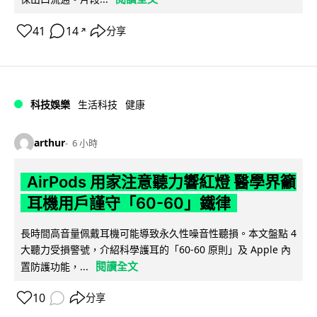
41
14
分享
↗
科技娛樂
生活科技
健康
arthur
6 小時
AirPods 用家注意聽力響紅燈 醫學界籲
耳機用戶謹守「60-60」鐵律
長時間高音量佩戴耳機可能導致永久性噪音性聽損。本文盤點 4
大聽力受損警號，介紹科學護耳的「60-60 原則」及 Apple 內
閱讀全文
置防護功能，...
10
分享