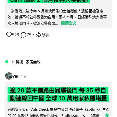
一對香港夫婦今年 5 月遊澳門乘的士拾獲他人遺留相機及電
池，拾遺不報並帶返香港自用。兩人本月 2 日經港珠澳大橋再
閱讀全文
次入境澳門時，被治安警察局...
523
75
分享
↗
3C科技
家居無線
Vin
1 日
逾 20 款平價路由器爆後門 每 35 秒自
動連線回中國 全球 10 萬用家私隱堪憂
網絡安全公司 VulnCheck 揭發中國智博通電子（Zbtlink）生產
閱
的 20 多款路由器內置後門程式「Endlessdoors」（無盡...