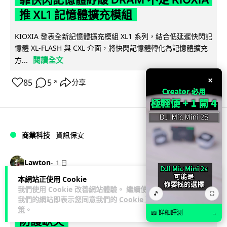
推 XL1 記憶體擴充模組
KIOXIA 發表全新記憶體擴充模組 XL1 系列，結合低延遲快閃記
憶體 XL-FLASH 與 CXL 介面，將快閃記憶體轉化為記憶體擴充
閱讀全文
方...
×
85
5
分享
↗
商業科技
資訊保安
Lawton
1 日
本網站正使用 Cookie
東華學院誤發取錄電郵 全數 11,139 名
我們使用 Cookie 改善網站體驗。 繼續使用
🎵
⛶
我們的網站即表示您同意我們的
Cookie 政
申請人一度空歡喜 專家:人為疏忽+系統
策
。
📖 詳細評測
→
防護缺失