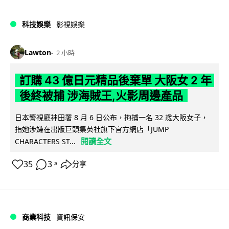
科技娛樂
影視娛樂
Lawton
2 小時
訂購 43 億日元精品後棄單 大阪女 2 年
後終被捕 涉海賊王,火影周邊產品
日本警視廳神田署 8 月 6 日公布，拘捕一名 32 歲大阪女子，
指她涉嫌在出版巨頭集英社旗下官方網店「JUMP
閱讀全文
CHARACTERS ST...
35
3
分享
↗
商業科技
資訊保安