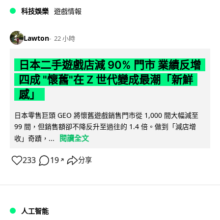
科技娛樂
遊戲情報
Lawton
22 小時
日本二手遊戲店減 90% 門市 業績反增
四成 "懷舊"在 Z 世代變成最潮「新鮮
感」
日本零售巨頭 GEO 將懷舊遊戲銷售門市從 1,000 間大幅減至
99 間，但銷售額卻不降反升至過往的 1.4 倍。做到「減店增
閱讀全文
收」奇蹟，...
233
19
分享
↗
人工智能