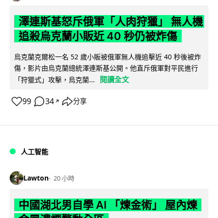
澤連斯基怒斥俄軍「人肉狩獵」 無人機
追殺烏克蘭小販近 40 秒仍被炸傷
烏克蘭克爾松一名 52 歲小販被俄軍無人機追擊近 40 秒後被炸
傷，影片由烏克蘭總統澤連斯基公開。他直斥俄軍對平民進行
閱讀全文
「狩獵式」攻擊，烏克蘭...
99
34
分享
↗
人工智能
Lawton
20 小時
中國湖北男自學 AI 「煉金術」 屋內煉