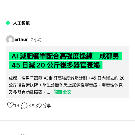
人工智能
arthur
7 小時
AI 減肥餐單配合高強度操練 成都男
45 日減 20 公斤後多器官衰竭
成都一名男子跟隨 AI 制訂高強度減脂計劃，45 日內減去約 20
公斤後昏迷送院。醫生診斷他患上尿源性膿毒症、膿毒性休克
閱讀全文
及多器官功能障礙。...
13
3
分享
↗