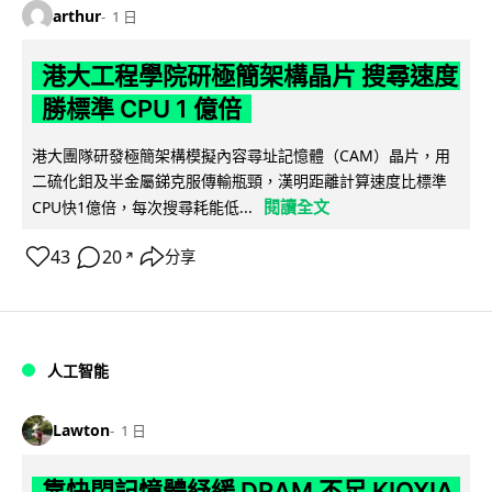
arthur
1 日
港大工程學院研極簡架構晶片 搜尋速度
勝標準 CPU 1 億倍
港大團隊研發極簡架構模擬內容尋址記憶體（CAM）晶片，用
二硫化鉬及半金屬銻克服傳輸瓶頸，漢明距離計算速度比標準
閱讀全文
CPU快1億倍，每次搜尋耗能低...
43
20
分享
↗
人工智能
Lawton
1 日
靠快閃記憶體紓緩 DRAM 不足 KIOXIA