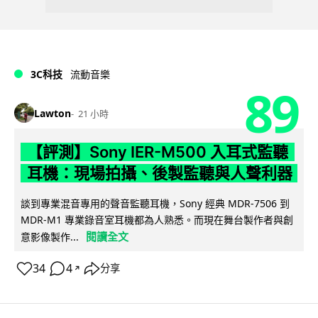
3C科技
流動音樂
89
Lawton
21 小時
【評測】Sony IER-M500 入耳式監聽
耳機：現場拍攝、後製監聽與人聲利器
談到專業混音專用的聲音監聽耳機，Sony 經典 MDR-7506 到
MDR-M1 專業錄音室耳機都為人熟悉。而現在舞台製作者與創
閱讀全文
意影像製作...
34
4
分享
↗