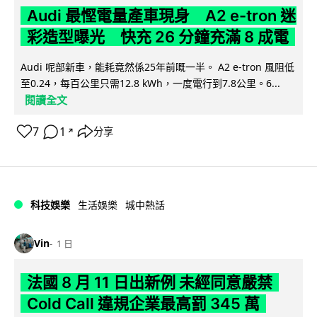
Audi 最慳電量產車現身 A2 e-tron 迷
彩造型曝光 快充 26 分鐘充滿 8 成電
Audi 呢部新車，能耗竟然係25年前嘅一半。 A2 e-tron 風阻低
至0.24，每百公里只需12.8 kWh，一度電行到7.8公里。6...
閱讀全文
7
1
分享
↗
科技娛樂
生活娛樂
城中熱話
Vin
1 日
法國 8 月 11 日出新例 未經同意嚴禁
Cold Call 違規企業最高罰 345 萬