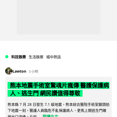
科技娛樂
生活娛樂
城中熱話
Lawton
3 小時
熊本地震手術室驚魂片瘋傳 醫護保護病
人、逃生門 網民讚值得尊敬
熊本縣 7 月 28 日發生 7.1 級地震，熊本綜合醫院手術室鏡頭拍
下地震一刻，醫護人員臨危不亂保護病人，更馬上開逃生門確
閱讀全文
保出口流通。片段...