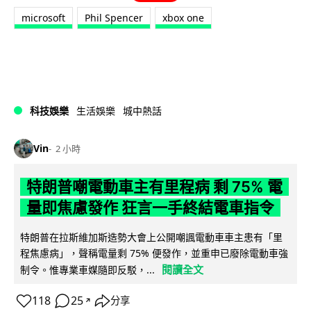
microsoft
Phil Spencer
xbox one
科技娛樂
生活娛樂
城中熱話
Vin
2 小時
特朗普嘲電動車主有里程病 剩 75% 電
量即焦慮發作 狂言一手終結電車指令
特朗普在拉斯維加斯造勢大會上公開嘲諷電動車車主患有「里
程焦慮病」，聲稱電量剩 75% 便發作，並重申已廢除電動車強
閱讀全文
制令。惟專業車媒隨即反駁，...
118
25
分享
↗