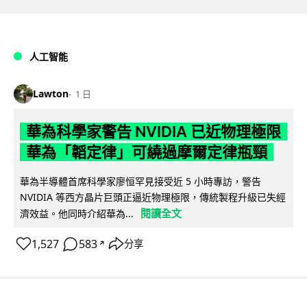
人工智能
Lawton
1 日
華為科學家警告 NVIDIA 已近物理極限
華為「韜定律」可繞過摩爾定律瓶頸
華為半導體首席科學家廖恒罕見接受近 5 小時專訪，警告
NVIDIA 等西方晶片巨頭正逼近物理極限，傳統製程升級已失經
閱讀全文
濟效益。他同時介紹華為...
1,527
583
分享
↗