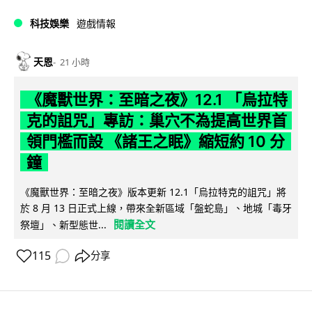
科技娛樂
遊戲情報
天恩
21 小時
《魔獸世界：至暗之夜》12.1 「烏拉特
克的詛咒」專訪：巢穴不為提高世界首
領門檻而設 《諸王之眠》縮短約 10 分
鐘
《魔獸世界：至暗之夜》版本更新 12.1「烏拉特克的詛咒」將
於 8 月 13 日正式上線，帶來全新區域「盤蛇島」、地城「毒牙
閱讀全文
祭壇」、新型態世...
115
分享