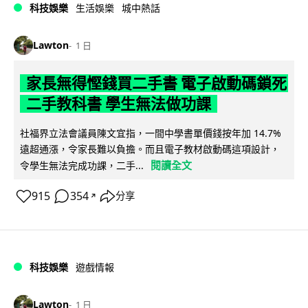
科技娛樂
生活娛樂
城中熱話
Lawton
1 日
家長無得慳錢買二手書 電子啟動碼鎖死
二手教科書 學生無法做功課
社福界立法會議員陳文宜指，一間中學書單價錢按年加 14.7%
遠超通漲，令家長難以負擔。而且電子教材啟動碼這項設計，
閱讀全文
令學生無法完成功課，二手...
915
354
分享
↗
科技娛樂
遊戲情報
Lawton
1 日