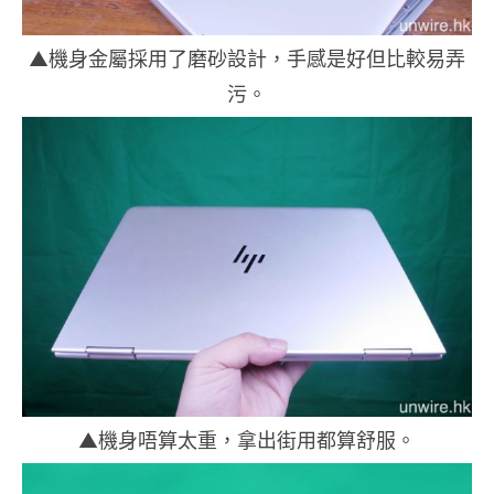
▲機身金屬採用了磨砂設計，手感是好但比較易弄
污。
▲機身唔算太重，拿出街用都算舒服。