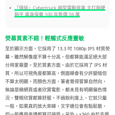
「俄版」Cybertruck 廂型電動貨車 主打夠硬
夠平 車身保養 100 年售價 59 萬
熒幕質素不錯！輕觸式反應靈敏
至於顯示方面，它採用了 13.3 吋 1080p IPS 材質熒
幕，雖然解像度不算十分高，但都算能滿足絕大部
分用家需要。至於質素方面，由於它採用了 IPS 材
質，所以可視角度都算高，側面睇會有少許變暗但
不算太明顯。而顏色方面，筆者覺得嘗算自然向，
無論是睇網頁或者欣賞電影，都未見有明顯偏色情
況，雙眼欣賞都算舒服。不過銳利度上，它就只屬
一般，如果真的放大來睇，文字邊位會有點鬆散，
但一般應用來講都算可接受。另外，x360 由於支援