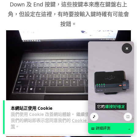
Down 及 End 按鍵，這些按鍵本來應在鍵盤右上
角，但設定在這裡，有時要按輸入鍵時確有可能會
按錯。
×
本網站正使用 Cookie
我們使用 Cookie 改善網站體驗。 繼續使用
🎵
⛶
▲鍵盤亦有白色背光設計，在黑暗中都可以打到字
我們的網站即表示您同意我們的
Cookie 政
策
。
呢！
📖 詳細評測
→