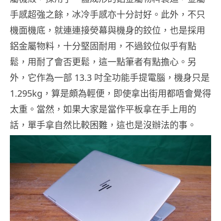
手感超強之餘，冰冷手感亦十分討好。此外，不只
機面機底，就連連接熒幕與機身的鉸位，也是採用
鋁金屬物料，十分堅固耐用，不過鉸位似乎有點
鬆，用耐了會否更鬆，這一點筆者有點擔心。另
外，它作為一部 13.3 吋全功能手提電腦，機身只是
1.295kg，算是頗為輕便，即使拿出街用都唔會覺得
太重。當然，如果大家是當作平板拿在手上用的
話，單手拿自然比較困難，這也是沒辦法的事。