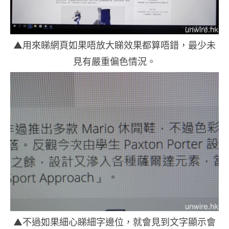
▲用來睇網頁如果唔放大睇效果都算唔錯，最少未
見有嚴重偏色情況。
▲不過如果細心睇細字邊位，就會見到文字顯示會