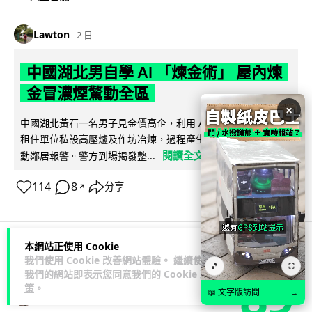
Lawton
2 日
中國湖北男自學 AI 「煉金術」 屋內煉
金冒濃煙驚動全區
×
中國湖北黃石一名男子見金價高企，利用 AI 自學提煉黃金，在
租住單位私設高壓爐及作坊冶煉，過程產生大量刺鼻濃煙，驚
閱讀全文
動鄰居報警。警方到場揭發整...
114
8
分享
↗
本網站正使用 Cookie
3C科技
流動音樂
我們使用 Cookie 改善網站體驗。 繼續使用
🎵
⛶
89
我們的網站即表示您同意我們的
Cookie 政
策
。
📖 文字版訪問
→
Lawton
2 日