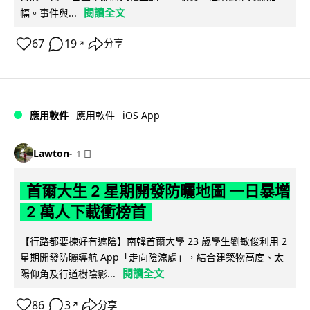
閱讀全文
幅。事件與...
67
19
分享
↗
iOS App
應用軟件
應用軟件
Lawton
1 日
首爾大生 2 星期開發防曬地圖 一日暴增
2 萬人下載衝榜首
【行路都要揀好有遮陰】南韓首爾大學 23 歲學生劉敏俊利用 2
星期開發防曬導航 App「走向陰涼處」，結合建築物高度、太
閱讀全文
陽仰角及行道樹陰影...
86
3
分享
↗