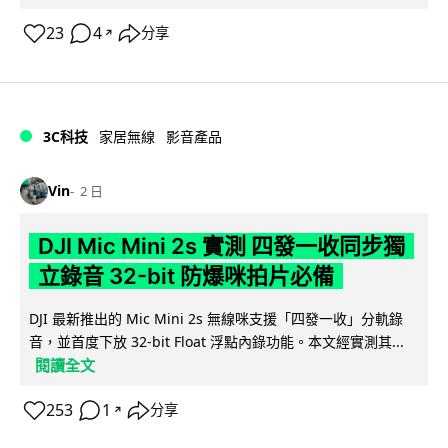
23
4
分享
↗
3C科技
家居無線
影音產品
Vin
2 日
DJI Mic Mini 2s 實測 四發一收同步獨
立錄音 32-bit 防爆咪拍片必備
DJI 最新推出的 Mic Mini 2s 無線咪支援「四發一收」分軌錄
音，並首度下放 32-bit Float 浮點內錄功能。本文經實測其...
閱讀全文
253
1
分享
↗