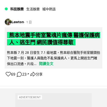
科技娛樂
生活娛樂
城中熱話
Lawton
1 日
熊本地震手術室驚魂片瘋傳 醫護保護病
人、逃生門 網民讚值得尊敬
熊本縣 7 月 28 日發生 7.1 級地震，熊本綜合醫院手術室鏡頭拍
下地震一刻，醫護人員臨危不亂保護病人，更馬上開逃生門確
閱讀全文
保出口流通。片段...
69
23
分享
↗
ADVERTISEMENT