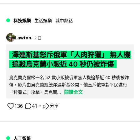
科技娛樂
生活娛樂
城中熱話
Lawton
2 日
澤連斯基怒斥俄軍「人肉狩獵」 無人機
追殺烏克蘭小販近 40 秒仍被炸傷
烏克蘭克爾松一名 52 歲小販被俄軍無人機追擊近 40 秒後被炸
傷，影片由烏克蘭總統澤連斯基公開。他直斥俄軍對平民進行
閱讀全文
「狩獵式」攻擊，烏克蘭...
136
41
分享
↗
人工智能