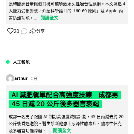
長時間高音量佩戴耳機可能導致永久性噪音性聽損。本文盤點 4
大聽力受損警號，介紹科學護耳的「60-60 原則」及 Apple 內
閱讀全文
置防護功能，...
20
分享
人工智能
arthur
2 日
AI 減肥餐單配合高強度操練 成都男
45 日減 20 公斤後多器官衰竭
成都一名男子跟隨 AI 制訂高強度減脂計劃，45 日內減去約 20
公斤後昏迷送院。醫生診斷他患上尿源性膿毒症、膿毒性休克
閱讀全文
及多器官功能障礙。...