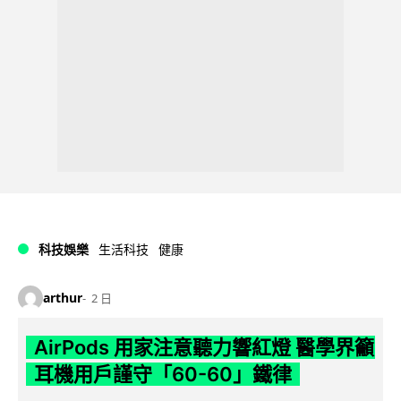
科技娛樂
生活科技
健康
arthur
2 日
AirPods 用家注意聽力響紅燈 醫學界籲
耳機用戶謹守「60-60」鐵律