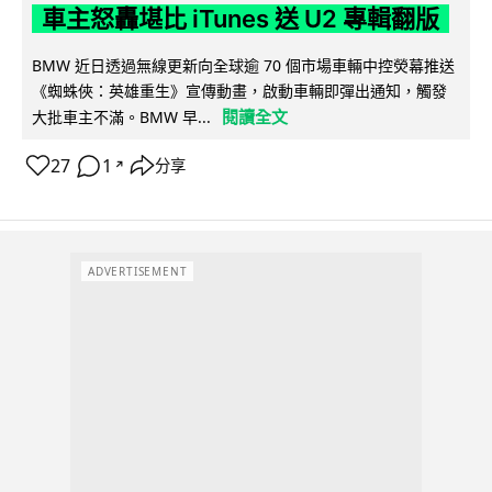
車主怒轟堪比 iTunes 送 U2 專輯翻版
BMW 近日透過無線更新向全球逾 70 個市場車輛中控熒幕推送
《蜘蛛俠：英雄重生》宣傳動畫，啟動車輛即彈出通知，觸發
閱讀全文
大批車主不滿。BMW 早...
27
1
分享
↗
ADVERTISEMENT