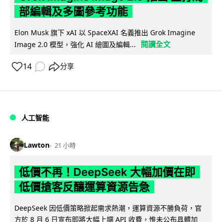
部編輯及多圖參考功能
Elon Musk 旗下 xAI 以 SpaceXAI 名義推出 Grok Imagine
閱讀全文
Image 2.0 模型，強化 AI 繪圖及編輯...
14
分享
人工智能
Lawton
21 小時
低價不再！DeepSeek 大幅加價在即
低價搶客反釀運算資源告急
DeepSeek 因低價策略掀起需求熱潮，運算資源不勝負荷，官
方於 8 月 6 日宣布即將大幅上調 API 收費，惟未公布具體加