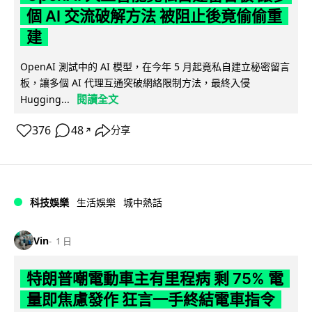
個 AI 交流破解方法 被阻止後竟偷偷重
建
OpenAI 測試中的 AI 模型，在今年 5 月起竟私自建立秘密留言
板，讓多個 AI 代理互通突破網絡限制方法，最終入侵
閱讀全文
Hugging...
376
48
分享
↗
科技娛樂
生活娛樂
城中熱話
Vin
1 日
特朗普嘲電動車主有里程病 剩 75% 電
量即焦慮發作 狂言一手終結電車指令