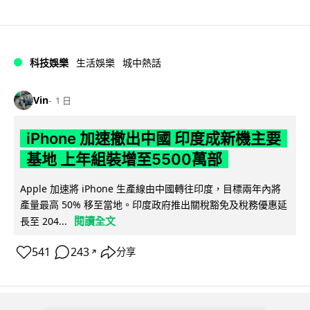
科技娛樂
生活娛樂
城中熱話
Vin
1 日
iPhone 加速撤出中國 印度成新機主要
基地 上年組裝增至5500萬部
Apple 加速將 iPhone 生產線由中國轉往印度，目標兩年內將
產量最高 50% 移至當地。印度政府推出關稅豁免及稅務優惠延
閱讀全文
長至 204...
541
243
分享
↗