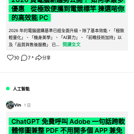
優惠 從極致便攜到電競標竿 揀選啱你
的高效能 PC
2026 年的電腦選購基準已經全面升級。除了基本效能，「極致
輕量化」、「機身美學」、「AI算力」、「前瞻技術加持」以
閱讀全文
及「品質與售後服務」 已...
30
7
分享
↗
人工智能
Vin
1 日
ChatGPT 免費呼叫 Adobe 一句話跨軟
體修圖兼整 PDF 不用開多個 APP 兼免