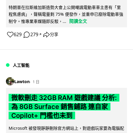
特朗普在拉斯維加斯造勢大會上公開嘲諷電動車車主患有「里
程焦慮病」，聲稱電量剩 75% 便發作，並重申已廢除電動車強
閱讀全文
制令。惟專業車媒隨即反駁，...
629
279
分享
↗
人工智能
Lawton
1 日
微軟刪走 32GB RAM 遊戲建議 分析:
為 8GB Surface 銷售鋪路 連自家
Copilot+ 門檻也未到
Microsoft 被發現靜靜刪除官方網站上，對遊戲玩家要為電腦配