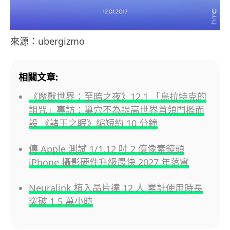
來源：ubergizmo
相關文章:
《魔獸世界：至暗之夜》12.1 「烏拉特克的
詛咒」專訪：巢穴不為提高世界首領門檻而
設 《諸王之眠》縮短約 10 分鐘
傳 Apple 測試 1/1.12 吋 2 億像素鏡頭
iPhone 攝影硬件升級最快 2027 年落實
Neuralink 植入晶片達 12 人 累計使用時長
突破 1.5 萬小時