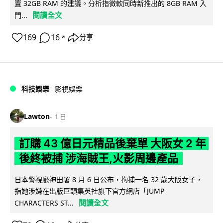
置 32GB RAM 的建議。分析指微軟同時新推出的 8GB RAM 入
閱讀全文
門...
169
16
分享
↗
科技娛樂
影視娛樂
Lawton
1 日
訂購 43 億日元精品後棄單 大阪女 2 年
後終被捕 涉海賊王,火影周邊產品
日本警視廳神田署 8 月 6 日公布，拘捕一名 32 歲大阪女子，
指她涉嫌在出版巨頭集英社旗下官方網店「JUMP
閱讀全文
CHARACTERS ST...