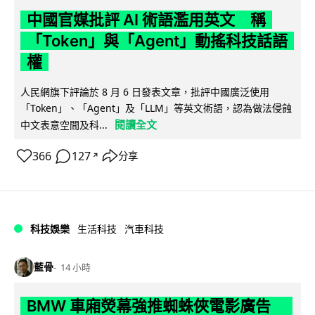
中國官媒批評 AI 術語濫用英文 稱
「Token」與「Agent」動搖科技話語
權
人民網旗下評論於 8 月 6 日發表文章，批評中國廣泛使用
「Token」、「Agent」及「LLM」等英文術語，認為做法侵蝕
閱讀全文
中文表意空間及科...
366
127
分享
↗
科技娛樂
生活科技
汽車科技
藍骨
14 小時
BMW 車廂熒幕強推蜘蛛俠電影廣告