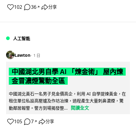
102
36
分享
↗
人工智能
Lawton
1 日
中國湖北男自學 AI 「煉金術」 屋內煉
金冒濃煙驚動全區
中國湖北黃石一名男子見金價高企，利用 AI 自學提煉黃金，在
租住單位私設高壓爐及作坊冶煉，過程產生大量刺鼻濃煙，驚
閱讀全文
動鄰居報警。警方到場揭發整...
105
7
分享
↗