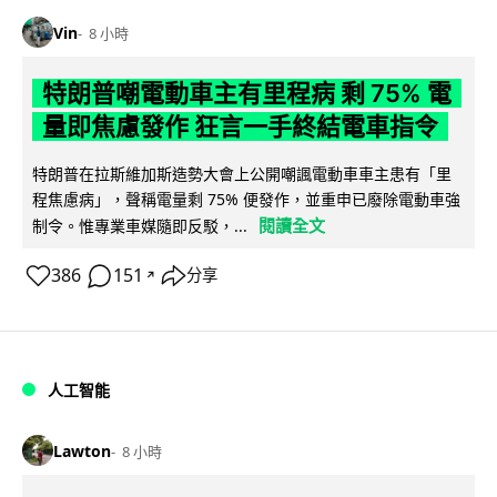
Vin
8 小時
特朗普嘲電動車主有里程病 剩 75% 電
量即焦慮發作 狂言一手終結電車指令
特朗普在拉斯維加斯造勢大會上公開嘲諷電動車車主患有「里
程焦慮病」，聲稱電量剩 75% 便發作，並重申已廢除電動車強
閱讀全文
制令。惟專業車媒隨即反駁，...
386
151
分享
↗
人工智能
Lawton
8 小時