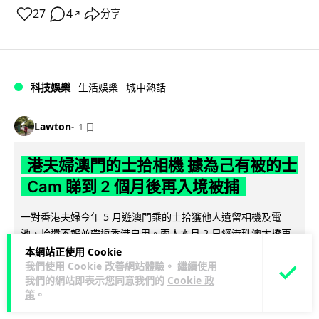
27
4
分享
↗
科技娛樂
生活娛樂
城中熱話
Lawton
1 日
港夫婦澳門的士拾相機 據為己有被的士
Cam 睇到 2 個月後再入境被捕
一對香港夫婦今年 5 月遊澳門乘的士拾獲他人遺留相機及電
池，拾遺不報並帶返香港自用。兩人本月 2 日經港珠澳大橋再
閱讀全文
次入境澳門時，被治安警察局...
本網站正使用 Cookie
我們使用 Cookie 改善網站體驗。 繼續使用
我們的網站即表示您同意我們的
Cookie 政
532
75
分享
↗
策
。