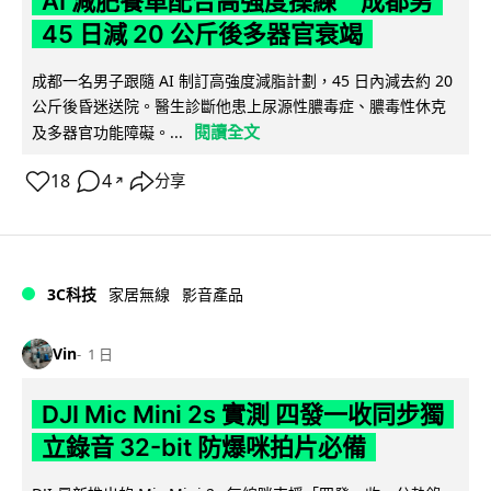
AI 減肥餐單配合高強度操練 成都男
45 日減 20 公斤後多器官衰竭
成都一名男子跟隨 AI 制訂高強度減脂計劃，45 日內減去約 20
公斤後昏迷送院。醫生診斷他患上尿源性膿毒症、膿毒性休克
閱讀全文
及多器官功能障礙。...
18
4
分享
↗
3C科技
家居無線
影音產品
Vin
1 日
DJI Mic Mini 2s 實測 四發一收同步獨
立錄音 32-bit 防爆咪拍片必備