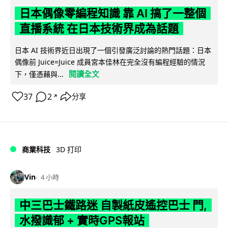
日本偶像零編程知識 靠 AI 搞了一整個
直播系統 在日本技術界成為話題
日本 AI 技術界近日出現了一個引發廣泛討論的熱門話題：日本
偶像前 Juice=Juice 成員宮本佳林在完全沒有編程經驗的情況
閱讀全文
下，僅憑藉與...
37
2
分享
↗
商業科技
3D 打印
Vin
4 小時
中三巴士鐵路迷 自製紙皮遙控巴士 門,
水撥識郁 + 實時GPS報站