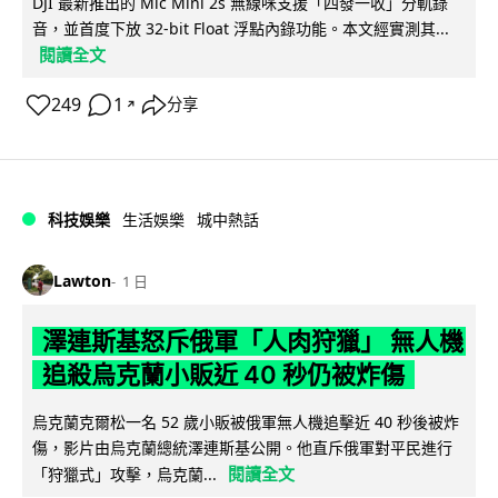
DJI 最新推出的 Mic Mini 2s 無線咪支援「四發一收」分軌錄
音，並首度下放 32-bit Float 浮點內錄功能。本文經實測其...
閱讀全文
249
1
分享
↗
科技娛樂
生活娛樂
城中熱話
Lawton
1 日
澤連斯基怒斥俄軍「人肉狩獵」 無人機
追殺烏克蘭小販近 40 秒仍被炸傷
烏克蘭克爾松一名 52 歲小販被俄軍無人機追擊近 40 秒後被炸
傷，影片由烏克蘭總統澤連斯基公開。他直斥俄軍對平民進行
閱讀全文
「狩獵式」攻擊，烏克蘭...