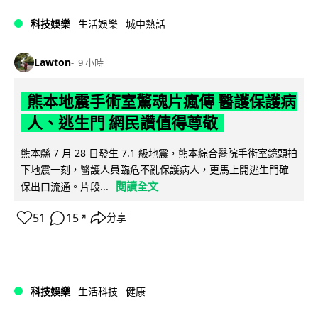
科技娛樂
生活娛樂
城中熱話
Lawton
9 小時
熊本地震手術室驚魂片瘋傳 醫護保護病
人、逃生門 網民讚值得尊敬
熊本縣 7 月 28 日發生 7.1 級地震，熊本綜合醫院手術室鏡頭拍
下地震一刻，醫護人員臨危不亂保護病人，更馬上開逃生門確
閱讀全文
保出口流通。片段...
51
15
分享
↗
科技娛樂
生活科技
健康