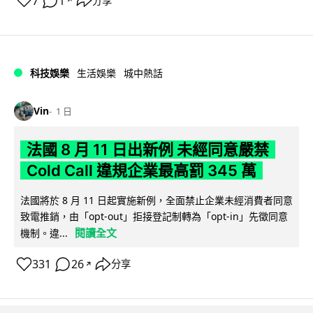
7
1
分享
↗
科技娛樂
生活娛樂
城中熱話
Vin
1 日
法國 8 月 11 日出新例 未經同意嚴禁
Cold Call 違規企業最高罰 345 萬
法國將於 8 月 11 日起實施新例，全面禁止企業未經消費者同意
致電推銷，由「opt-out」拒接登記制轉為「opt-in」先徵同意
閱讀全文
機制。違...
331
26
分享
↗