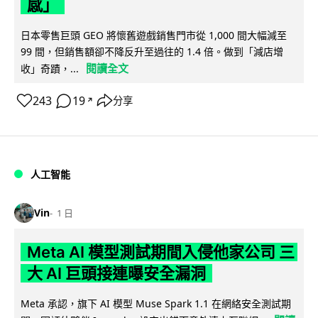
感」
日本零售巨頭 GEO 將懷舊遊戲銷售門市從 1,000 間大幅減至
99 間，但銷售額卻不降反升至過往的 1.4 倍。做到「減店增
閱讀全文
收」奇蹟，...
243
19
分享
↗
人工智能
Vin
1 日
Meta AI 模型測試期間入侵他家公司 三
大 AI 巨頭接連曝安全漏洞
Meta 承認，旗下 AI 模型 Muse Spark 1.1 在網絡安全測試期