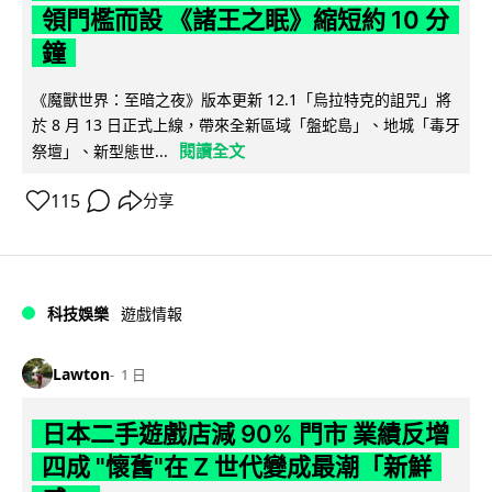
領門檻而設 《諸王之眠》縮短約 10 分
鐘
《魔獸世界：至暗之夜》版本更新 12.1「烏拉特克的詛咒」將
於 8 月 13 日正式上線，帶來全新區域「盤蛇島」、地城「毒牙
閱讀全文
祭壇」、新型態世...
115
分享
科技娛樂
遊戲情報
Lawton
1 日
日本二手遊戲店減 90% 門市 業績反增
四成 "懷舊"在 Z 世代變成最潮「新鮮