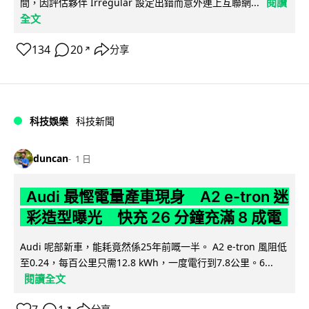
閱讀
間，因評估夥伴 Irregular 設定出錯而意外連上互聯網...
全文
134
20
分享
↗
科技娛樂
科技新聞
duncan
1 日
Audi 最慳電量產車現身 A2 e-tron 迷
彩造型曝光 快充 26 分鐘充滿 8 成電
Audi 呢部新車，能耗竟然係25年前嘅一半。 A2 e-tron 風阻低
至0.24，每百公里只需12.8 kWh，一度電行到7.8公里。6...
閱讀全文