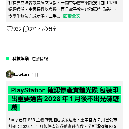
社福界立法會議員陳文宜指，一間中學書單價錢按年加 14.7%
遠超通漲，令家長難以負擔。而且電子教材啟動碼這項設計，
閱讀全文
令學生無法完成功課，二手...
935
371
分享
↗
科技娛樂
遊戲情報
Lawton
1 日
PlayStation 確認停產實體光碟 包裝印
出重要通告 2028 年 1 月後不出光碟遊
戲
Sony 已在 PS5 主機包裝加貼提示貼紙，重申官方 7 月已公布
計劃：2028 年 1 月起停產新遊戲實體光碟。分析師預期 PS6