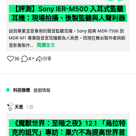
【評測】Sony IER-M500 入耳式監聽
耳機：現場拍攝、後製監聽與人聲利器
談到專業混音專用的聲音監聽耳機，Sony 經典 MDR-7506 到
MDR-M1 專業錄音室耳機都為人熟悉。而現在舞台製作者與創
閱讀全文
意影像製作...
36
4
分享
↗
科技娛樂
遊戲情報
天恩
1 日
《魔獸世界：至暗之夜》12.1 「烏拉特
克的詛咒」專訪：巢穴不為提高世界首