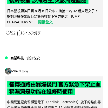
後終被捕 涉海賊王,火影周邊產品
日本警視廳神田署 8 月 6 日公布，拘捕一名 32 歲大阪女子，
指她涉嫌在出版巨頭集英社旗下官方網店「JUMP
閱讀全文
CHARACTERS ST...
52
8
分享
↗
商業科技
資訊保安
Vin
9 小時
智博通路由器爆後門 官方緊急下架止血
稱漏洞是功能在維修時使用
中國網通廠商智博通電子（Zbtlink Electronics）旗下的路由器
產品爆出嚴重安全漏洞，被發現每 35 秒便會與中國伺服器連