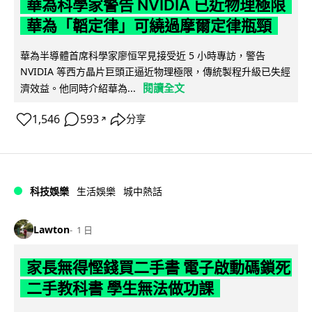
華為科學家警告 NVIDIA 已近物理極限
華為「韜定律」可繞過摩爾定律瓶頸
華為半導體首席科學家廖恒罕見接受近 5 小時專訪，警告
NVIDIA 等西方晶片巨頭正逼近物理極限，傳統製程升級已失經
閱讀全文
濟效益。他同時介紹華為...
1,546
593
分享
↗
科技娛樂
生活娛樂
城中熱話
Lawton
1 日
家長無得慳錢買二手書 電子啟動碼鎖死
二手教科書 學生無法做功課