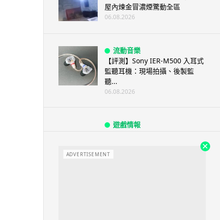
屋內煉金冒濃煙驚動全區
06.08.2026
流動音樂
【評測】Sony IER-M500 入耳式
監聽耳機：現場拍攝、後製監
聽...
06.08.2026
遊戲情報
《魔獸世界：至暗之夜》12.1
「烏拉特克的詛咒」專訪：巢穴
不為提高世...
ADVERTISEMENT
06.08.2026
遊戲情報
日本二手遊戲店減 90% 門市 業
績反增四成 “懷...