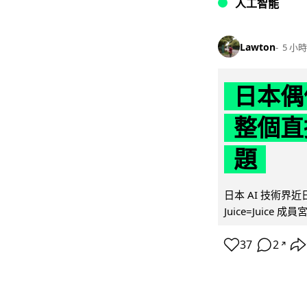
人工智能
Lawton
5 小時
日本偶
整個直
題
日本 AI 技術
Juice=Juic
37
2
↗