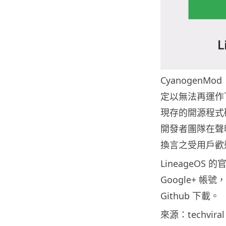
CyanogenMo
定以無法再運作下
現存的開源程式碼
開發者團隊在聲明
換言之受用戶歡迎
LineageOS 的官
Google+ 帳
Github 下載。
來源：techviral