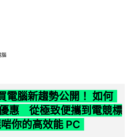
電腦
6 買電腦新趨勢公開！ 如何
優惠 從極致便攜到電競標
選啱你的高效能 PC