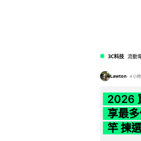
3C科技
流動
Lawton
4 小時
202
享最多
竿 揀