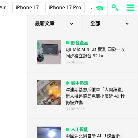
Air
iPhone 17
iPhone 17 Pro
AirPods Pro 3
Ap
最新文章
全部
影音產品
DJI Mic Mini 2s 實測 四發一收
同步獨立錄音 32-bi...
06.08.2026
城中熱話
澤連斯基怒斥俄軍「人肉狩獵」
無人機追殺烏克蘭小販近 40 秒
仍被炸傷
06.08.2026
人工智能
中國湖北男自學 AI 「煉金術」