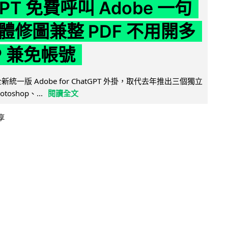
GPT 免費呼叫 Adobe 一句
體修圖兼整 PDF 不用開多
P 兼免帳號
全新統一版 Adobe for ChatGPT 外掛，取代去年推出三個獨立
otoshop、...
閱讀全文
享