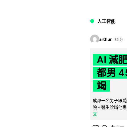
人工智能
arthur
36 分
AI 
都男 4
竭
成都一名男子跟隨 
院。醫生診斷他患
文