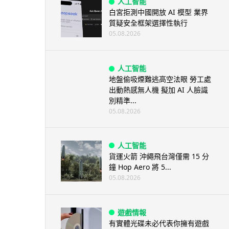
人工智能
白宮拒測中國開放 AI 模型 業界
質疑安全框架選擇性執行
05.08.2026
人工智能
地盤偷吸煙難逃高空法眼 勞工處
出動熱感無人機 擬加 AI 人臉識
別精準...
05.08.2026
人工智能
貨運火箭 沖繩飛台灣僅需 15 分
鐘 Hop Aero 將 5...
05.08.2026
遊戲情報
有實體光碟未必代表你擁有遊戲