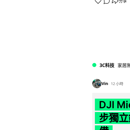
分享
3C科技
家居
Vin
12 小時
DJI M
步獨立錄