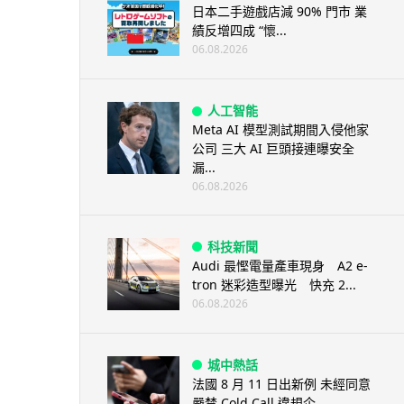
日本二手遊戲店減 90% 門市 業
績反增四成 “懷...
06.08.2026
人工智能
Meta AI 模型測試期間入侵他家
公司 三大 AI 巨頭接連曝安全
漏...
06.08.2026
科技新聞
Audi 最慳電量產車現身 A2 e-
tron 迷彩造型曝光 快充 2...
06.08.2026
城中熱話
法國 8 月 11 日出新例 未經同意
嚴禁 Cold Call 違規企...