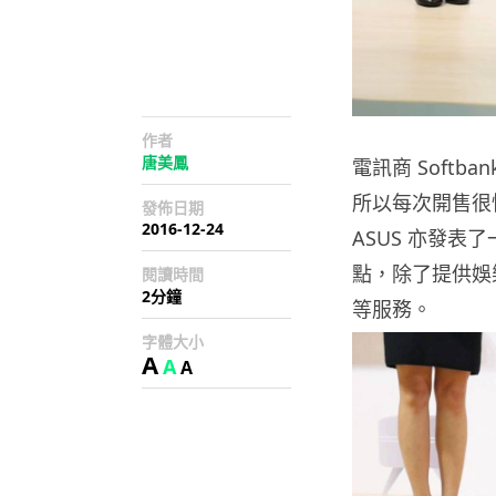
作者
唐美鳳
電訊商 Softb
所以每次開售很快
發佈日期
2016-12-24
ASUS 亦發表
點，除了提供娛
閱讀時間
2分鐘
等服務。
字體大小
A
A
A