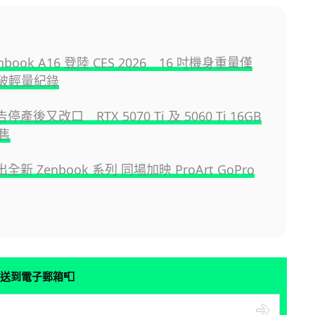
enbook A16 登陸 CES 2026 16 吋機身重量僅
 打破輕量紀錄
告停產後又改口 RTX 5070 Ti 及 5060 Ti 16GB
售
出全新 Zenbook 系列 同場加映 ProArt GoPro
📮
送到電子郵箱