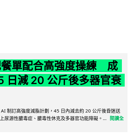
減肥餐單配合高強度操練 成
5 日減 20 公斤後多器官衰
AI 制訂高強度減脂計劃，45 日內減去約 20 公斤後昏迷送
上尿源性膿毒症、膿毒性休克及多器官功能障礙。...
閱讀全