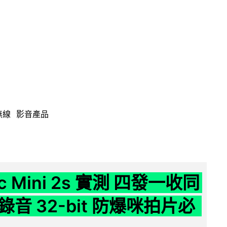
無線
影音產品
ic Mini 2s 實測 四發一收同
音 32-bit 防爆咪拍片必