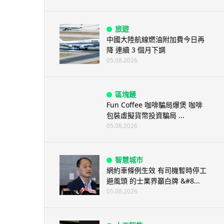
旅遊
中國大陸航線燃油附加費今日再
降 連續 3 個月下調
05.08.2026
區塊鏈
Fun Coffee 咖啡騙局爆煲 咖啡
包裝虛擬貨幣投資騙局 ...
05.08.2026
智慧城市
網約車條例生效 有司機暫時停工
避風頭 的士業界籲白牌 &#8...
05.08.2026