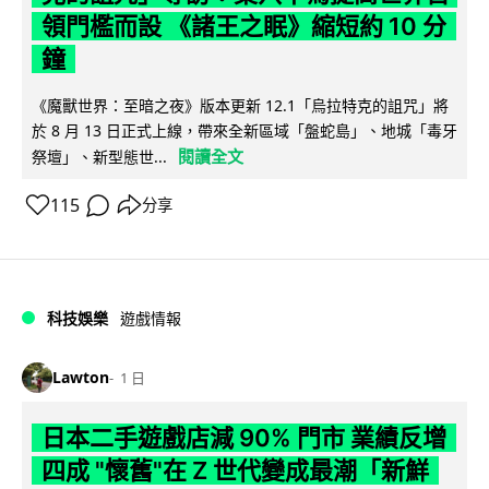
領門檻而設 《諸王之眠》縮短約 10 分
鐘
《魔獸世界：至暗之夜》版本更新 12.1「烏拉特克的詛咒」將
於 8 月 13 日正式上線，帶來全新區域「盤蛇島」、地城「毒牙
閱讀全文
祭壇」、新型態世...
115
分享
科技娛樂
遊戲情報
Lawton
1 日
日本二手遊戲店減 90% 門市 業績反增
四成 "懷舊"在 Z 世代變成最潮「新鮮