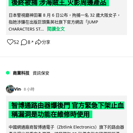
後終被捕 涉海賊王,火影周邊產品
日本警視廳神田署 8 月 6 日公布，拘捕一名 32 歲大阪女子，
指她涉嫌在出版巨頭集英社旗下官方網店「JUMP
閱讀全文
CHARACTERS ST...
52
8
分享
↗
商業科技
資訊保安
Vin
8 小時
智博通路由器爆後門 官方緊急下架止血
稱漏洞是功能在維修時使用
中國網通廠商智博通電子（Zbtlink Electronics）旗下的路由器