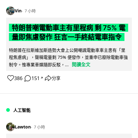
Vin
7 小時
特朗普嘲電動車主有里程病 剩 75% 電
量即焦慮發作 狂言一手終結電車指令
特朗普在拉斯維加斯造勢大會上公開嘲諷電動車車主患有「里
程焦慮病」，聲稱電量剩 75% 便發作，並重申已廢除電動車強
閱讀全文
制令。惟專業車媒隨即反駁，...
386
151
分享
↗
人工智能
Lawton
7 小時