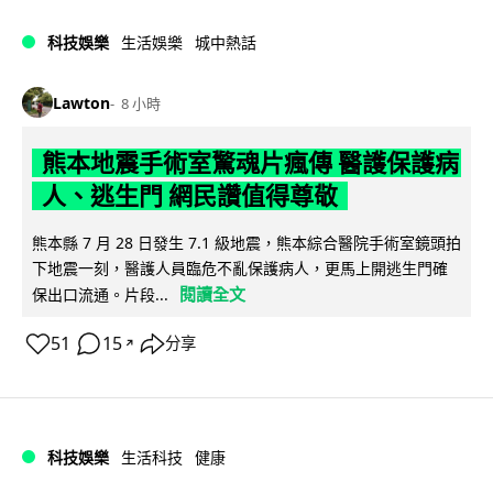
科技娛樂
生活娛樂
城中熱話
Lawton
8 小時
熊本地震手術室驚魂片瘋傳 醫護保護病
人、逃生門 網民讚值得尊敬
熊本縣 7 月 28 日發生 7.1 級地震，熊本綜合醫院手術室鏡頭拍
下地震一刻，醫護人員臨危不亂保護病人，更馬上開逃生門確
閱讀全文
保出口流通。片段...
51
15
分享
↗
科技娛樂
生活科技
健康