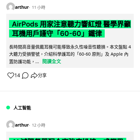
arthur
11 小時
AirPods 用家注意聽力響紅燈 醫學界籲
耳機用戶謹守「60-60」鐵律
長時間高音量佩戴耳機可能導致永久性噪音性聽損。本文盤點 4
大聽力受損警號，介紹科學護耳的「60-60 原則」及 Apple 內
閱讀全文
置防護功能，...
14
分享
人工智能
arthur
12 小時