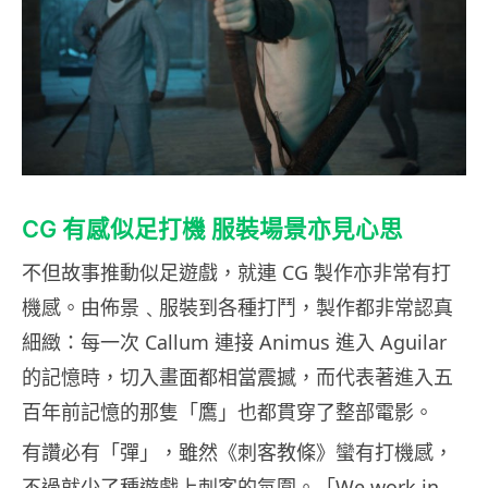
CG 有感似足打機 服裝場景亦見心思
不但故事推動似足遊戲，就連 CG 製作亦非常有打
機感。由佈景﹑服裝到各種打鬥，製作都非常認真
細緻：每一次 Callum 連接 Animus 進入 Aguilar
的記憶時，切入畫面都相當震撼，而代表著進入五
百年前記憶的那隻「鷹」也都貫穿了整部電影。
有讚必有「彈」，雖然《刺客教條》蠻有打機感，
不過就少了種遊戲上刺客的氛圍。「We work in