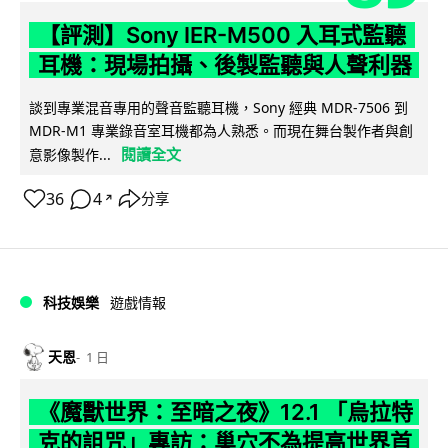
【評測】Sony IER-M500 入耳式監聽
耳機：現場拍攝、後製監聽與人聲利器
談到專業混音專用的聲音監聽耳機，Sony 經典 MDR-7506 到
MDR-M1 專業錄音室耳機都為人熟悉。而現在舞台製作者與創
閱讀全文
意影像製作...
36
4
分享
↗
科技娛樂
遊戲情報
天恩
1 日
《魔獸世界：至暗之夜》12.1 「烏拉特
克的詛咒」專訪：巢穴不為提高世界首