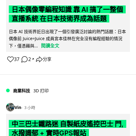
日本偶像零編程知識 靠 AI 搞了一整個
直播系統 在日本技術界成為話題
日本 AI 技術界近日出現了一個引發廣泛討論的熱門話題：日本
偶像前 Juice=Juice 成員宮本佳林在完全沒有編程經驗的情況
閱讀全文
下，僅憑藉與...
37
2
分享
↗
商業科技
3D 打印
Vin
3 小時
中三巴士鐵路迷 自製紙皮遙控巴士 門,
水撥識郁 + 實時GPS報站