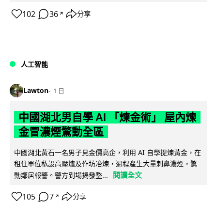
102
36
分享
↗
人工智能
Lawton
1 日
中國湖北男自學 AI 「煉金術」 屋內煉
金冒濃煙驚動全區
中國湖北黃石一名男子見金價高企，利用 AI 自學提煉黃金，在
租住單位私設高壓爐及作坊冶煉，過程產生大量刺鼻濃煙，驚
閱讀全文
動鄰居報警。警方到場揭發整...
105
7
分享
↗