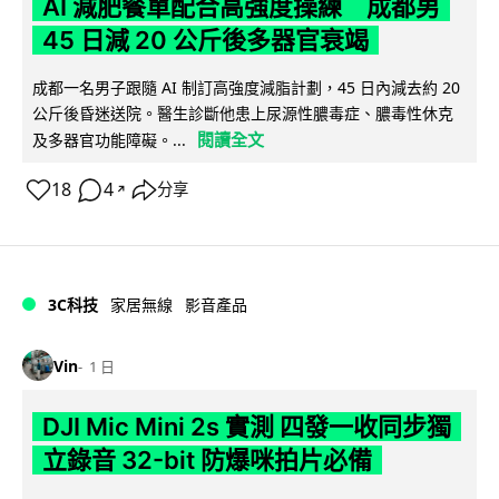
AI 減肥餐單配合高強度操練 成都男
45 日減 20 公斤後多器官衰竭
成都一名男子跟隨 AI 制訂高強度減脂計劃，45 日內減去約 20
公斤後昏迷送院。醫生診斷他患上尿源性膿毒症、膿毒性休克
閱讀全文
及多器官功能障礙。...
18
4
分享
↗
3C科技
家居無線
影音產品
Vin
1 日
DJI Mic Mini 2s 實測 四發一收同步獨
立錄音 32-bit 防爆咪拍片必備