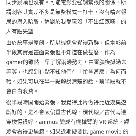
同步鏡頭也沒有。可能電影要強調緊張的關係，所
謂刺客其實差不多是無雙模式一打十，沒有精密報
局的潛入暗殺，這對於我愛玩沒「不出紅感嘆」的
人有點失望
由於故事是原創，所以機迷會覺得新鮮，但電影前
半段其實是畫面緊張但不知道在做甚麼，作為
gamer的雖然一早了解兩邊勢力，由電腦模擬過去
等等，也感到有點不知他們在「忙些甚麼」為何而
戰。如果可以在早一點解說清楚的話，前半段就不
會白白浪費。
後半段時間開始緊張，我覺得此片做得比近幾集遊
戲好的，是不會太偏重古代線，現代線／古代兩邊
穿梭得很好，animus 變成有機械臂的 VR 系統，觀
眾會看得更過癮。如果近期硬要比 game movie 的