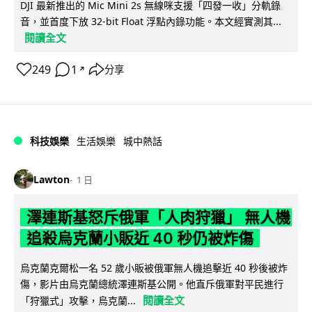
DJI 最新推出的 Mic Mini 2s 無線咪支援「四發一收」分軌錄
音，並首度下放 32-bit Float 浮點內錄功能。本文經實測其...
閱讀全文
249
1
分享
↗
科技娛樂
生活娛樂
城中熱話
Lawton
1 日
澤連斯基怒斥俄軍「人肉狩獵」 無人機
追殺烏克蘭小販近 40 秒仍被炸傷
烏克蘭克爾松一名 52 歲小販被俄軍無人機追擊近 40 秒後被炸
傷，影片由烏克蘭總統澤連斯基公開。他直斥俄軍對平民進行
閱讀全文
「狩獵式」攻擊，烏克蘭...