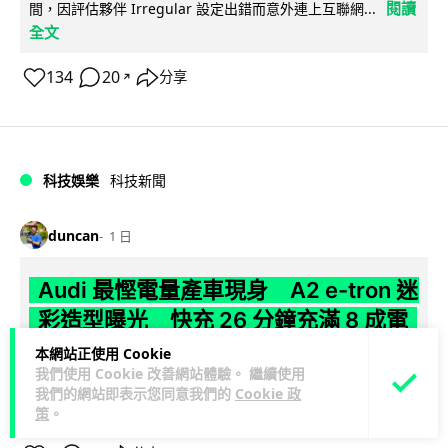
閱讀
間，因評估夥伴 Irregular 設定出錯而意外連上互聯網...
全文
134
20
分享
↗
科技娛樂
科技新聞
duncan
1 日
Audi 最慳電量產車現身 A2 e-tron 迷
彩造型曝光 快充 26 分鐘充滿 8 成電
本網站正使用 Cookie
Audi 呢部新車，能耗竟然係25年前嘅一半。 A2 e-tron 風阻低
我們使用 Cookie 改善網站體驗。 繼續使用
至0.24，每百公里只需12.8 kWh，一度電行到7.8公里。6...
我們的網站即表示您同意我們的
Cookie 政
閱讀全文
策
。