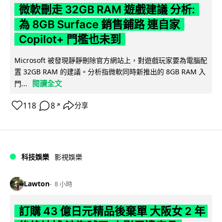
微軟刪走 32GB RAM 遊戲建議 分析:
為 8GB Surface 銷售鋪路 連自家
Copilot+ 門檻也未到
Microsoft 被發現靜靜刪除官方網站上，對遊戲玩家要為電腦配
置 32GB RAM 的建議。分析指微軟同時新推出的 8GB RAM 入
閱讀全文
門...
118
8
分享
↗
科技娛樂
影視娛樂
Lawton
8 小時
訂購 43 億日元精品後棄單 大阪女 2 年