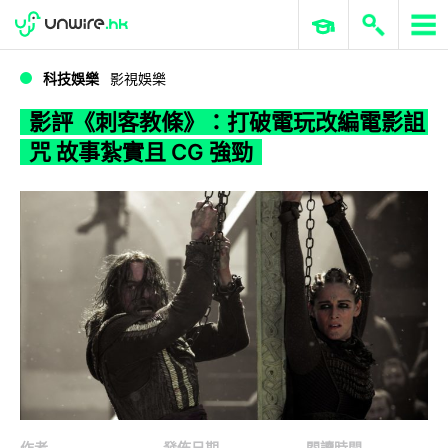
WWDC 2026
GenAI 與雲端科技專區
ERP 與商業 AI
影評《刺客教條》：打破電玩改編電影詛咒 故事紮實且 CG 強勁
科技娛樂
影視娛樂
影評《刺客教條》：打破電玩改編電影詛
咒 故事紮實且 CG 強勁
作者
發佈日期
閱讀時間