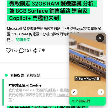
微軟刪走 32GB RAM 遊戲建議 分析:
為 8GB Surface 銷售鋪路 連自家
Copilot+ 門檻也未到
Microsoft 被發現靜靜刪除官方網站上，對遊戲玩家要為電腦配
置 32GB RAM 的建議。分析指微軟同時新推出的 8GB RAM 入
×
閱讀全文
門...
170
16
分享
↗
科技娛樂
影視娛樂
本網站正使用 Cookie
Lawton
2 日
我們使用 Cookie 改善網站體驗。 繼續使用
🎵
⛶
我們的網站即表示您同意我們的
Cookie 政
策
。
訂購 43 億日元精品後棄單 大阪女 2 年
📖 文字版訪問
→