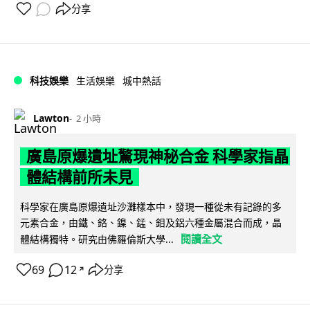
分享
科技娛樂
生活娛樂
城中熱話
Lawton
2 小時
廣島原爆遺址驚現神秘合金 科學家指晶
體結構前所未見
科學家在廣島原爆遺址沙灘樣本中，發現一種從未有記錄的多
元素合金，由鐵、鉻、鎳、錳、鉬及鋁六種金屬混合而成，晶
閱讀全文
體結構獨特。研究由佛羅倫斯大學...
69
12
分享
↗