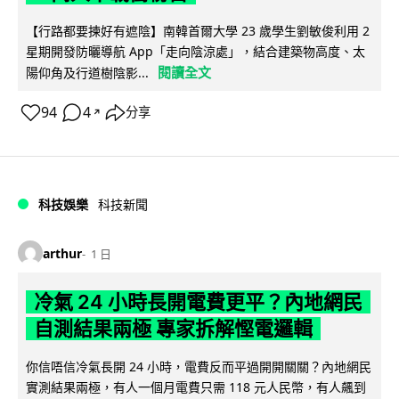
【行路都要揀好有遮陰】南韓首爾大學 23 歲學生劉敏俊利用 2
星期開發防曬導航 App「走向陰涼處」，結合建築物高度、太
閱讀全文
陽仰角及行道樹陰影...
94
4
分享
↗
科技娛樂
科技新聞
arthur
1 日
冷氣 24 小時長開電費更平？內地網民
自測結果兩極 專家拆解慳電邏輯
你信唔信冷氣長開 24 小時，電費反而平過開開關關？內地網民
實測結果兩極，有人一個月電費只需 118 元人民幣，有人飆到