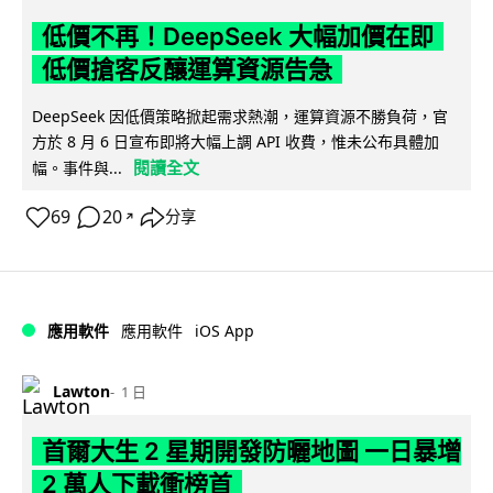
低價不再！DeepSeek 大幅加價在即
低價搶客反釀運算資源告急
DeepSeek 因低價策略掀起需求熱潮，運算資源不勝負荷，官
方於 8 月 6 日宣布即將大幅上調 API 收費，惟未公布具體加
閱讀全文
幅。事件與...
69
20
分享
↗
iOS App
應用軟件
應用軟件
Lawton
1 日
首爾大生 2 星期開發防曬地圖 一日暴增
2 萬人下載衝榜首