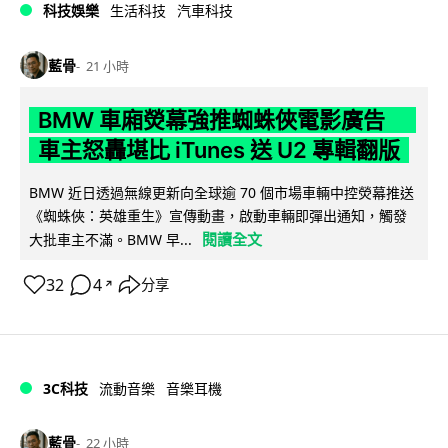
科技娛樂
生活科技
汽車科技
藍骨
21 小時
BMW 車廂熒幕強推蜘蛛俠電影廣告
車主怒轟堪比 iTunes 送 U2 專輯翻版
BMW 近日透過無線更新向全球逾 70 個市場車輛中控熒幕推送
《蜘蛛俠：英雄重生》宣傳動畫，啟動車輛即彈出通知，觸發
閱讀全文
大批車主不滿。BMW 早...
32
4
分享
↗
3C科技
流動音樂
音樂耳機
藍骨
22 小時