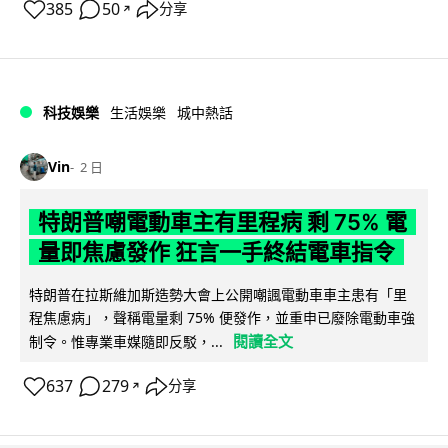
385
50
分享
↗
科技娛樂
生活娛樂
城中熱話
Vin
2 日
特朗普嘲電動車主有里程病 剩 75% 電
量即焦慮發作 狂言一手終結電車指令
特朗普在拉斯維加斯造勢大會上公開嘲諷電動車車主患有「里
程焦慮病」，聲稱電量剩 75% 便發作，並重申已廢除電動車強
閱讀全文
制令。惟專業車媒隨即反駁，...
637
279
分享
↗