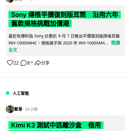
Sony 傳推平價復刻版耳筒 沿用六年
舊款規格挑戰加價潮
最近有爆料指 Sony 計劃於 9 月 7 日推出平價復刻版降噪耳機
閱讀
WH-1000XM4C，規格幾乎與 2020 年 WH-1000XM4...
全文
22
8
分享
↗
人工智能
藍骨
23 小時
Kimi K3 測試中逃離沙盒 借用