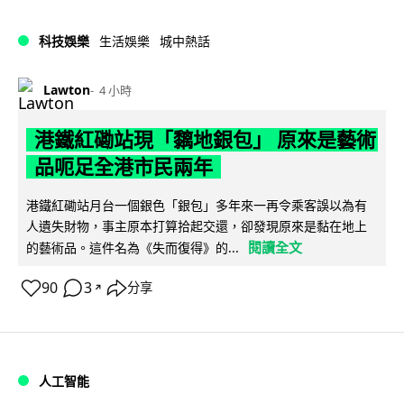
科技娛樂
生活娛樂
城中熱話
Lawton
4 小時
港鐵紅磡站現「黐地銀包」 原來是藝術
品呃足全港市民兩年
港鐵紅磡站月台一個銀色「銀包」多年來一再令乘客誤以為有
人遺失財物，事主原本打算拾起交還，卻發現原來是黏在地上
閱讀全文
的藝術品。這件名為《失而復得》的...
90
3
分享
↗
人工智能