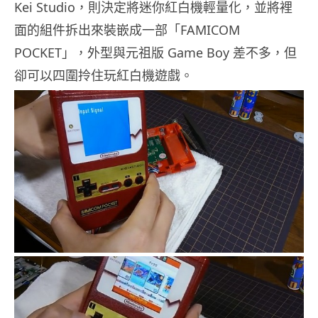
Kei Studio，則決定將迷你紅白機輕量化，並將裡
面的組件拆出來裝嵌成一部「FAMICOM
POCKET」，外型與元祖版 Game Boy 差不多，但
卻可以四圍拎住玩紅白機遊戲。