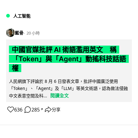
人工智能
藍骨
20 小時
中國官媒批評 AI 術語濫用英文 稱
「Token」與「Agent」動搖科技話語
權
人民網旗下評論於 8 月 6 日發表文章，批評中國廣泛使用
「Token」、「Agent」及「LLM」等英文術語，認為做法侵蝕
閱讀全文
中文表意空間及科...
636
285
分享
↗