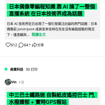
日本偶像零編程知識 靠 AI 搞了一整個
直播系統 在日本技術界成為話題
日本 AI 技術界近日出現了一個引發廣泛討論的熱門話題：日本
偶像前 Juice=Juice 成員宮本佳林在完全沒有編程經驗的情況
閱讀全文
下，僅憑藉與...
612
64
分享
↗
商業科技
3D 打印
Vin
2 日
中三巴士鐵路迷 自製紙皮遙控巴士 門,
水撥識郁 + 實時GPS報站