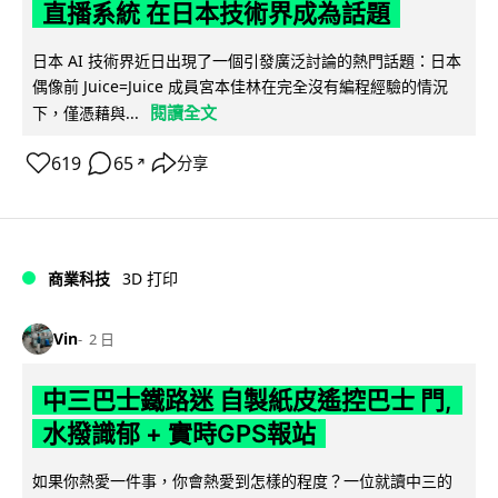
直播系統 在日本技術界成為話題
日本 AI 技術界近日出現了一個引發廣泛討論的熱門話題：日本
偶像前 Juice=Juice 成員宮本佳林在完全沒有編程經驗的情況
閱讀全文
下，僅憑藉與...
619
65
分享
↗
商業科技
3D 打印
Vin
2 日
中三巴士鐵路迷 自製紙皮遙控巴士 門,
水撥識郁 + 實時GPS報站
如果你熱愛一件事，你會熱愛到怎樣的程度？一位就讀中三的