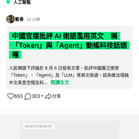
人工智能
藍骨
23 小時
中國官媒批評 AI 術語濫用英文 稱
「Token」與「Agent」動搖科技話語
權
人民網旗下評論於 8 月 6 日發表文章，批評中國廣泛使用
「Token」、「Agent」及「LLM」等英文術語，認為做法侵蝕
閱讀全文
中文表意空間及科...
693
303
分享
↗
ADVERTISEMENT