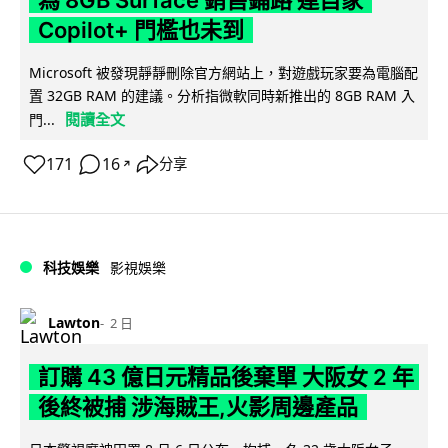
Copilot+ 門檻也未到
Microsoft 被發現靜靜刪除官方網站上，對遊戲玩家要為電腦配
置 32GB RAM 的建議。分析指微軟同時新推出的 8GB RAM 入
閱讀全文
門...
171
16
分享
↗
科技娛樂
影視娛樂
Lawton
2 日
訂購 43 億日元精品後棄單 大阪女 2 年
後終被捕 涉海賊王,火影周邊產品