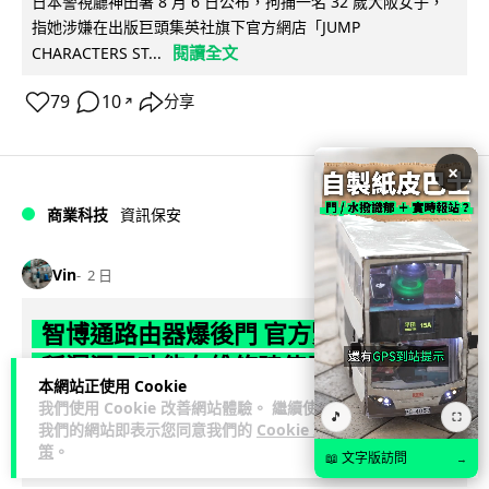
日本警視廳神田署 8 月 6 日公布，拘捕一名 32 歲大阪女子，
指她涉嫌在出版巨頭集英社旗下官方網店「JUMP
閱讀全文
CHARACTERS ST...
79
10
分享
↗
×
商業科技
資訊保安
Vin
2 日
智博通路由器爆後門 官方緊急下架止血
稱漏洞是功能在維修時使用
本網站正使用 Cookie
我們使用 Cookie 改善網站體驗。 繼續使用
中國網通廠商智博通電子（Zbtlink Electronics）旗下的路由器
🎵
⛶
我們的網站即表示您同意我們的
Cookie 政
產品爆出嚴重安全漏洞，被發現每 35 秒便會與中國伺服器連
策
。
📖 文字版訪問
→
閱讀全文
線，旗...