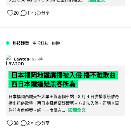
20
1
分享
↗
科技娛樂
生活科技
旅遊
Lawton
9 小時
日本福岡地鐵廣播被入侵 播不雅歌曲
西日本鐵道疑黑客所為
日本福岡西鐵天神大牟田線兩個車站，8 月 4 日廣播系統離奇
播出粗俗歌聲，西日本鐵道懷疑遭第三方非法入侵，正調查事
閱讀全文
件並考慮報案。網上一度傳言...
38
2
分享
↗