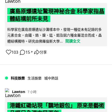
廣島原爆遺址驚現神秘合金 科學家指晶
體結構前所未見
科學家在廣島原爆遺址沙灘樣本中，發現一種從未有記錄的多
元素合金，由鐵、鉻、鎳、錳、鉬及鋁六種金屬混合而成，晶
閱讀全文
體結構獨特。研究由佛羅倫斯大學...
103
15
分享
↗
科技娛樂
生活娛樂
城中熱話
Lawton
7 小時
港鐵紅磡站現「黐地銀包」 原來是藝術