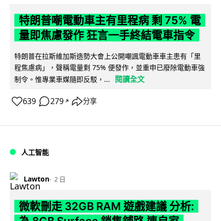
特朗普嘲電動車主有里程病 剩 75% 電
量即焦慮發作 狂言一手終結電車指令
特朗普在拉斯維加斯造勢大會上公開嘲諷電動車車主患有「里
程焦慮病」，聲稱電量剩 75% 便發作，並重申已廢除電動車強
閱讀全文
制令。惟專業車媒隨即反駁，...
639
279
分享
↗
人工智能
Lawton
2 日
微軟刪走 32GB RAM 遊戲建議 分析:
為 8GB Surface 銷售鋪路 連自家