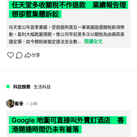
任天堂多收關稅不作退款 業績報告理
想卻惹集體訴訟
任天堂公布首季業績，受遊戲熱賣及一筆美國退還關稅款項帶
動，盈利大幅跑贏預期。惟公司早前曾多次以關稅為由調高美
閱讀全文
國定價，如今關稅被裁定違法並全數...
分享
科技娛樂
生活科技
藍骨
1 小時
Google 地圖可直接叫外賣訂酒店 香
港開通時間仍未有着落