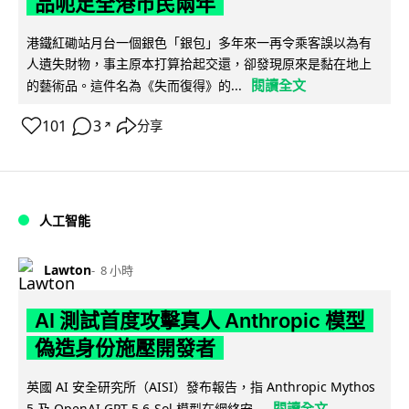
品呃足全港市民兩年
港鐵紅磡站月台一個銀色「銀包」多年來一再令乘客誤以為有
人遺失財物，事主原本打算拾起交還，卻發現原來是黏在地上
閱讀全文
的藝術品。這件名為《失而復得》的...
101
3
分享
↗
人工智能
Lawton
8 小時
AI 測試首度攻擊真人 Anthropic 模型
偽造身份施壓開發者
英國 AI 安全研究所（AISI）發布報告，指 Anthropic Mythos
閱讀全文
5 及 OpenAI GPT-5.6-Sol 模型在網絡安...