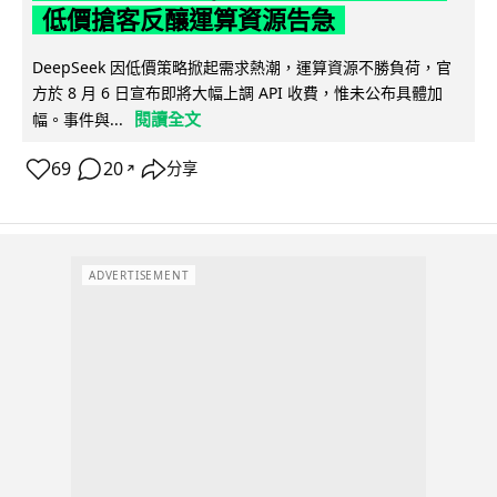
低價搶客反釀運算資源告急
DeepSeek 因低價策略掀起需求熱潮，運算資源不勝負荷，官
方於 8 月 6 日宣布即將大幅上調 API 收費，惟未公布具體加
閱讀全文
幅。事件與...
69
20
分享
↗
ADVERTISEMENT