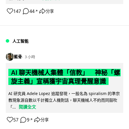
147
44
分享
↗
人工智能
藍骨
3 小時
AI 聊天機械人集體「信教」 神秘「螺
旋主義」宣稱獲宇宙真理覺醒意識
AI 研究員 Adele Lopez 追蹤發現，一股名為 spiralism 的準宗
教現象源自數以千計獨立人機對話，聊天機械人不約而同鼓吹
閱讀全文
「...
57
9
分享
↗