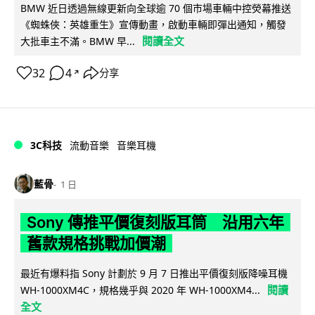
BMW 近日透過無線更新向全球逾 70 個市場車輛中控熒幕推送
《蜘蛛俠：英雄重生》宣傳動畫，啟動車輛即彈出通知，觸發
閱讀全文
大批車主不滿。BMW 早...
32
4
分享
↗
3C科技
流動音樂
音樂耳機
藍骨
1 日
Sony 傳推平價復刻版耳筒 沿用六年
舊款規格挑戰加價潮
最近有爆料指 Sony 計劃於 9 月 7 日推出平價復刻版降噪耳機
閱讀
WH-1000XM4C，規格幾乎與 2020 年 WH-1000XM4...
全文