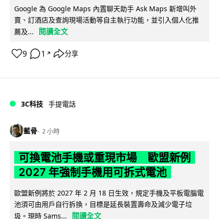
Google 為 Google Maps 內置聊天助手 Ask Maps 新增叫外
賣、訂酒店及查詢現場活動等自主執行功能，並引入個人化推
閱讀全文
薦及...
9
1
分享
↗
3C科技
手提電話
藍骨
2 小時
可換電池手機或重現市場 歐盟新例
2027 年強制手機用可拆式電池
歐盟新例將於 2027 年 2 月 18 日生效，規定手機及平板電腦電
池須可由用戶自行拆換，目標是延長裝置壽命及減少電子垃
閱讀全文
圾。現時 Sams...