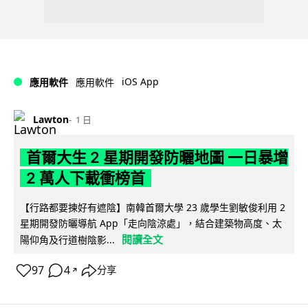
iOS App
應用軟件
應用軟件
Lawton
1 日
首爾大生 2 星期開發防曬地圖 一日暴增
2 萬人下載衝榜首
【行路都要揀好有遮陰】南韓首爾大學 23 歲學生劉敏俊利用 2
星期開發防曬導航 App「走向陰涼處」，結合建築物高度、太
閱讀全文
陽仰角及行道樹陰影...
97
4
分享
↗