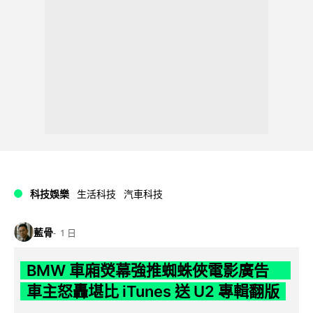
科技娛樂
生活科技
汽車科技
藍骨
1 日
BMW 車廂熒幕強推蜘蛛俠電影廣告
車主怒轟堪比 iTunes 送 U2 專輯翻版