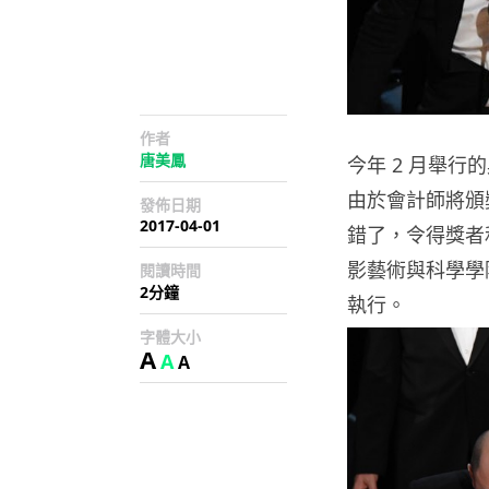
作者
唐美鳳
今年 2 月舉
由於會計師將頒
發佈日期
2017-04-01
錯了，令得獎者
影藝術與科學學
閱讀時間
2分鐘
執行。
字體大小
A
A
A