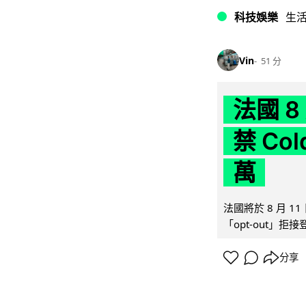
科技娛樂
生
Vin
51 分
法國 8
禁 Co
萬
法國將於 8 月 
「opt-out」拒
分享