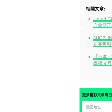
相關文章:
Liqui
亦曾修正
SHOPL
能零售科
「香港・創
獎禮 8 
更多精彩文章每日