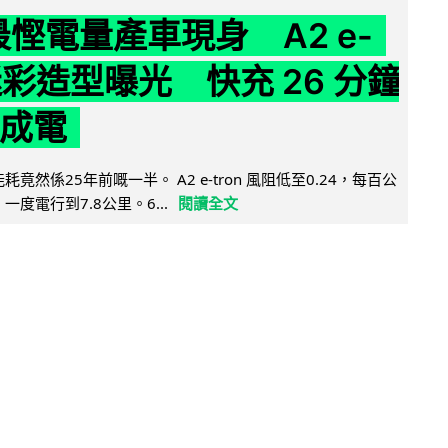
 最慳電量產車現身 A2 e-
 迷彩造型曝光 快充 26 分鐘
 成電
能耗竟然係25年前嘅一半。 A2 e-tron 風阻低至0.24，每百公
，一度電行到7.8公里。6...
閱讀全文