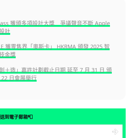
d Glass 獲頒多項設計大獎 爭議聲音不斷 Apple
設計
INE 獲零售界「奧斯卡」 HKRMA 頒發 2025 智
技金獎
＋造」嘉許計劃截止日期 延至 7 月 31 日 頒
月 22 日會展舉行
📮
送到電子郵箱