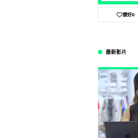
讚好
0
最新影片