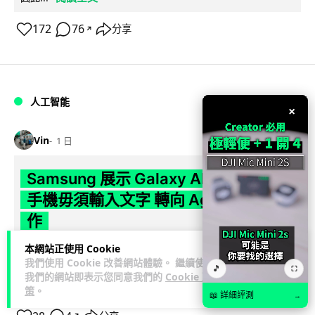
172
76
分享
↗
人工智能
×
Vin
1 日
Samsung 展示 Galaxy AI 新方向 未來
手機毋須輸入文字 轉向 Agent 全自動操
作
本網站正使用 Cookie
Samsung 電子 MX 部門顧客體驗辦公室主管兼副總裁 Jay Kim
我們使用 Cookie 改善網站體驗。 繼續使用
閱讀全
表示，品牌正推動 Galaxy AI 邁向全自動化 Agent...
🎵
⛶
我們的網站即表示您同意我們的
Cookie 政
文
策
。
📖 詳細評測
→