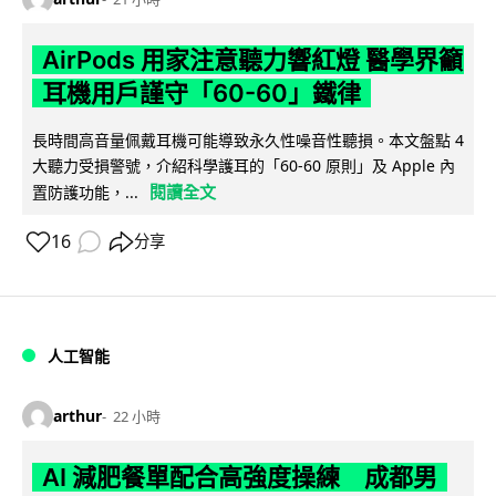
AirPods 用家注意聽力響紅燈 醫學界籲
耳機用戶謹守「60-60」鐵律
長時間高音量佩戴耳機可能導致永久性噪音性聽損。本文盤點 4
大聽力受損警號，介紹科學護耳的「60-60 原則」及 Apple 內
閱讀全文
置防護功能，...
16
分享
人工智能
arthur
22 小時
AI 減肥餐單配合高強度操練 成都男