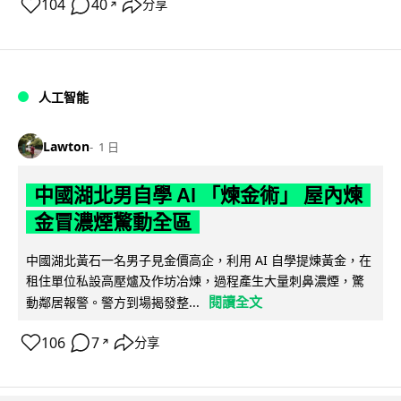
104
40
分享
↗
人工智能
Lawton
1 日
中國湖北男自學 AI 「煉金術」 屋內煉
金冒濃煙驚動全區
中國湖北黃石一名男子見金價高企，利用 AI 自學提煉黃金，在
租住單位私設高壓爐及作坊冶煉，過程產生大量刺鼻濃煙，驚
閱讀全文
動鄰居報警。警方到場揭發整...
106
7
分享
↗