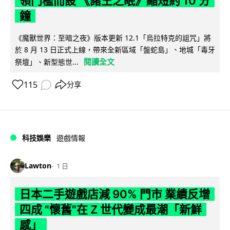
領門檻而設 《諸王之眠》縮短約 10 分
鐘
《魔獸世界：至暗之夜》版本更新 12.1「烏拉特克的詛咒」將
於 8 月 13 日正式上線，帶來全新區域「盤蛇島」、地城「毒牙
閱讀全文
祭壇」、新型態世...
115
分享
科技娛樂
遊戲情報
Lawton
1 日
日本二手遊戲店減 90% 門市 業績反增
四成 "懷舊"在 Z 世代變成最潮「新鮮
感」