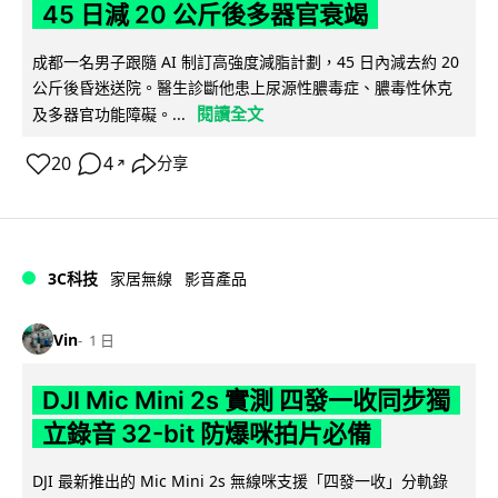
45 日減 20 公斤後多器官衰竭
成都一名男子跟隨 AI 制訂高強度減脂計劃，45 日內減去約 20
公斤後昏迷送院。醫生診斷他患上尿源性膿毒症、膿毒性休克
閱讀全文
及多器官功能障礙。...
20
4
分享
↗
3C科技
家居無線
影音產品
Vin
1 日
DJI Mic Mini 2s 實測 四發一收同步獨
立錄音 32-bit 防爆咪拍片必備
DJI 最新推出的 Mic Mini 2s 無線咪支援「四發一收」分軌錄