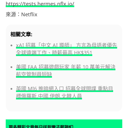
https://tests.hermes.nflx.io/
來源：Netflix
相關文章:
xAI 招募「中文 AI 導師」 方言為母語者優先
全球遠端工作、時薪最高 HK$351
美國 FAA 招募遊戲玩家 年薪 10 萬美元解決
航空管制員短缺
英國 MI6 推暗網入口 招募全球間諜 重點目
標俄羅斯,中國,伊朗,北韓人員
📮
更多精彩文章每日送到電子郵箱