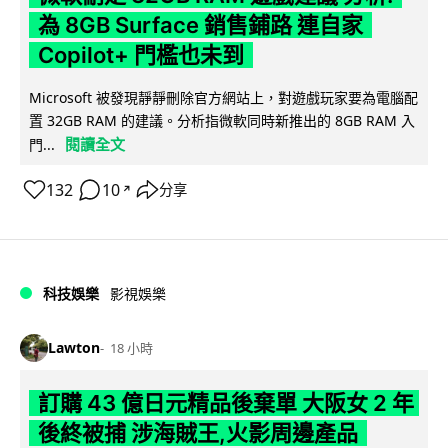
為 8GB Surface 銷售鋪路 連自家
Copilot+ 門檻也未到
Microsoft 被發現靜靜刪除官方網站上，對遊戲玩家要為電腦配
置 32GB RAM 的建議。分析指微軟同時新推出的 8GB RAM 入
閱讀全文
門...
132
10
分享
↗
科技娛樂
影視娛樂
Lawton
18 小時
訂購 43 億日元精品後棄單 大阪女 2 年
後終被捕 涉海賊王,火影周邊產品