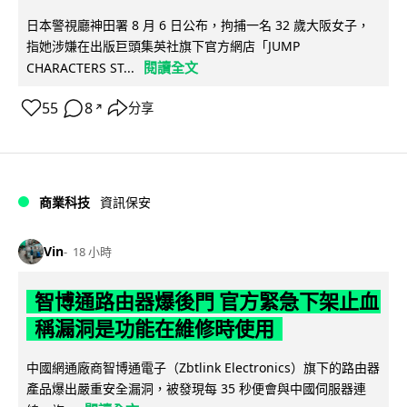
日本警視廳神田署 8 月 6 日公布，拘捕一名 32 歲大阪女子，
指她涉嫌在出版巨頭集英社旗下官方網店「JUMP
閱讀全文
CHARACTERS ST...
55
8
分享
↗
商業科技
資訊保安
Vin
18 小時
智博通路由器爆後門 官方緊急下架止血
稱漏洞是功能在維修時使用
中國網通廠商智博通電子（Zbtlink Electronics）旗下的路由器
產品爆出嚴重安全漏洞，被發現每 35 秒便會與中國伺服器連