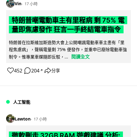
Vin
17 小時
特朗普嘲電動車主有里程病 剩 75% 電
量即焦慮發作 狂言一手終結電車指令
特朗普在拉斯維加斯造勢大會上公開嘲諷電動車車主患有「里
程焦慮病」，聲稱電量剩 75% 便發作，並重申已廢除電動車強
閱讀全文
制令。惟專業車媒隨即反駁，...
452
204
分享
↗
人工智能
Lawton
17 小時
微軟刪走 32GB RAM 遊戲建議 分析: