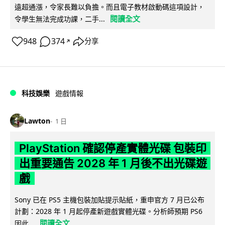
遠超通漲，令家長難以負擔。而且電子教材啟動碼這項設計，
閱讀全文
令學生無法完成功課，二手...
948
374
分享
↗
科技娛樂
遊戲情報
Lawton
1 日
PlayStation 確認停產實體光碟 包裝印
出重要通告 2028 年 1 月後不出光碟遊
戲
Sony 已在 PS5 主機包裝加貼提示貼紙，重申官方 7 月已公布
計劃：2028 年 1 月起停產新遊戲實體光碟。分析師預期 PS6
閱讀全文
因此...