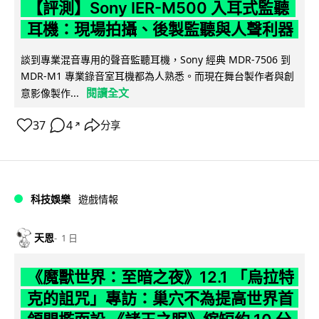
【評測】Sony IER-M500 入耳式監聽
耳機：現場拍攝、後製監聽與人聲利器
談到專業混音專用的聲音監聽耳機，Sony 經典 MDR-7506 到
MDR-M1 專業錄音室耳機都為人熟悉。而現在舞台製作者與創
閱讀全文
意影像製作...
37
4
分享
↗
科技娛樂
遊戲情報
天恩
1 日
《魔獸世界：至暗之夜》12.1 「烏拉特
克的詛咒」專訪：巢穴不為提高世界首