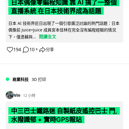
日本偶像零編程知識 靠 AI 搞了一整個
直播系統 在日本技術界成為話題
日本 AI 技術界近日出現了一個引發廣泛討論的熱門話題：日本
偶像前 Juice=Juice 成員宮本佳林在完全沒有編程經驗的情況
閱讀全文
下，僅憑藉與...
194
10
分享
↗
商業科技
3D 打印
Vin
12 小時
中三巴士鐵路迷 自製紙皮遙控巴士 門,
水撥識郁 + 實時GPS報站