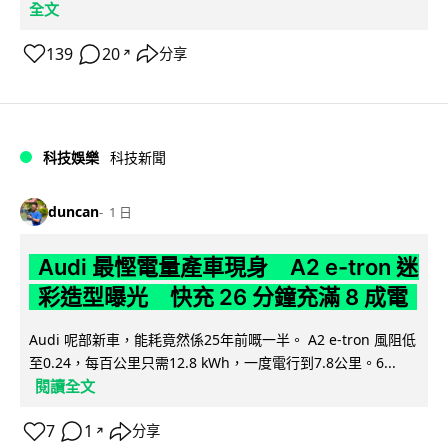
全文
139
20
分享
↗
科技娛樂
科技新聞
duncan
1 日
Audi 最慳電量產車現身 A2 e-tron 迷
彩造型曝光 快充 26 分鐘充滿 8 成電
Audi 呢部新車，能耗竟然係25年前嘅一半。 A2 e-tron 風阻低
至0.24，每百公里只需12.8 kWh，一度電行到7.8公里。6...
閱讀全文
7
1
分享
↗