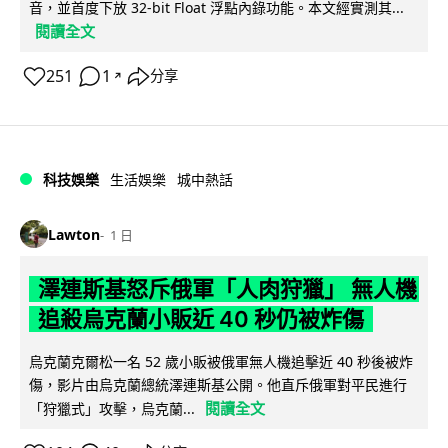
音，並首度下放 32-bit Float 浮點內錄功能。本文經實測其...
閱讀全文
251
1
分享
↗
科技娛樂
生活娛樂
城中熱話
Lawton
1 日
澤連斯基怒斥俄軍「人肉狩獵」 無人機
追殺烏克蘭小販近 40 秒仍被炸傷
烏克蘭克爾松一名 52 歲小販被俄軍無人機追擊近 40 秒後被炸
傷，影片由烏克蘭總統澤連斯基公開。他直斥俄軍對平民進行
閱讀全文
「狩獵式」攻擊，烏克蘭...