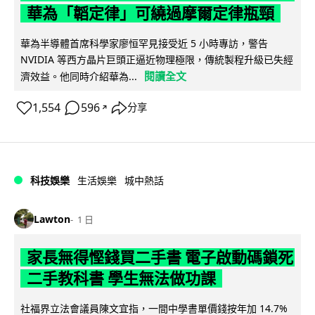
華為「韜定律」可繞過摩爾定律瓶頸
華為半導體首席科學家廖恒罕見接受近 5 小時專訪，警告
NVIDIA 等西方晶片巨頭正逼近物理極限，傳統製程升級已失經
閱讀全文
濟效益。他同時介紹華為...
1,554
596
分享
↗
科技娛樂
生活娛樂
城中熱話
Lawton
1 日
家長無得慳錢買二手書 電子啟動碼鎖死
二手教科書 學生無法做功課
社福界立法會議員陳文宜指，一間中學書單價錢按年加 14.7%