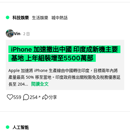
科技娛樂
生活娛樂
城中熱話
Vin
2 日
iPhone 加速撤出中國 印度成新機主要
基地 上年組裝增至5500萬部
Apple 加速將 iPhone 生產線由中國轉往印度，目標兩年內將
產量最高 50% 移至當地。印度政府推出關稅豁免及稅務優惠延
閱讀全文
長至 204...
559
254
分享
↗
人工智能