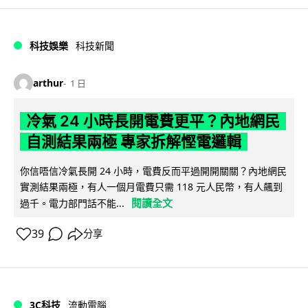
科技娛樂
科技新聞
arthur
1 日
冷氣 24 小時長開電費更平？內地網民
自測結果兩極 專家拆解慳電邏輯
你信唔信冷氣長開 24 小時，電費反而平過開開關關？內地網民
實測結果兩極，有人一個月電費只需 118 元人民幣，有人飆到
閱讀全文
過千。電力部門話不能...
39
分享
3C科技
流動電腦