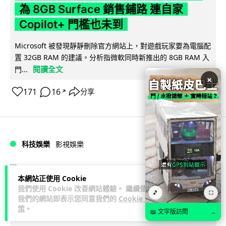
為 8GB Surface 銷售鋪路 連自家
Copilot+ 門檻也未到
Microsoft 被發現靜靜刪除官方網站上，對遊戲玩家要為電腦配
置 32GB RAM 的建議。分析指微軟同時新推出的 8GB RAM 入
閱讀全文
門...
×
171
16
分享
↗
科技娛樂
影視娛樂
Lawton
2 日
本網站正使用 Cookie
我們使用 Cookie 改善網站體驗。 繼續使用
🎵
⛶
訂購 43 億日元精品後棄單 大阪女 2 年
我們的網站即表示您同意我們的
Cookie 政
策
。
後終被捕 涉海賊王,火影周邊產品
📖 文字版訪問
→