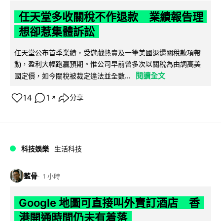
任天堂多收關稅不作退款 業績報告理
想卻惹集體訴訟
任天堂公布首季業績，受遊戲熱賣及一筆美國退還關稅款項帶
動，盈利大幅跑贏預期。惟公司早前曾多次以關稅為由調高美
閱讀全文
國定價，如今關稅被裁定違法並全數...
14
1
分享
↗
科技娛樂
生活科技
藍骨
1 小時
Google 地圖可直接叫外賣訂酒店 香
港開通時間仍未有着落