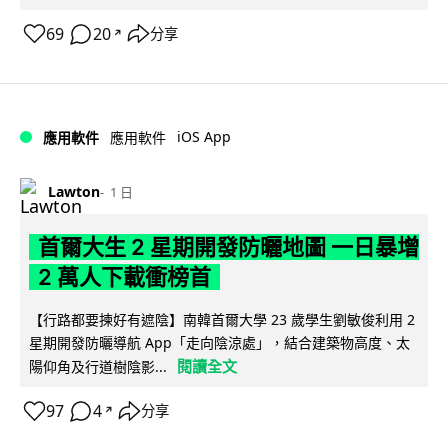
69
20
分享
↗
iOS App
應用軟件
應用軟件
Lawton
1 日
首爾大生 2 星期開發防曬地圖 一日暴增
2 萬人下載衝榜首
【行路都要揀好有遮陰】南韓首爾大學 23 歲學生劉敏俊利用 2
星期開發防曬導航 App「走向陰涼處」，結合建築物高度、太
閱讀全文
陽仰角及行道樹陰影...
97
4
分享
↗