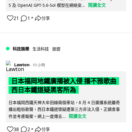
閱讀全文
5 及 OpenAI GPT-5.6-Sol 模型在網絡安...
21
1
分享
↗
科技娛樂
生活科技
旅遊
Lawton
10 小時
日本福岡地鐵廣播被入侵 播不雅歌曲
西日本鐵道疑黑客所為
日本福岡西鐵天神大牟田線兩個車站，8 月 4 日廣播系統離奇
播出粗俗歌聲，西日本鐵道懷疑遭第三方非法入侵，正調查事
閱讀全文
件並考慮報案。網上一度傳言...
38
2
分享
↗