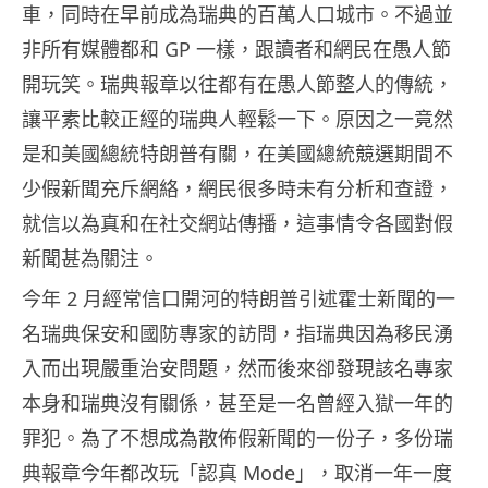
車，同時在早前成為瑞典的百萬人口城市。不過並
非所有媒體都和 GP 一樣，跟讀者和網民在愚人節
開玩笑。瑞典報章以往都有在愚人節整人的傳統，
讓平素比較正經的瑞典人輕鬆一下。原因之一竟然
是和美國總統特朗普有關，在美國總統競選期間不
少假新聞充斥網絡，網民很多時未有分析和查證，
就信以為真和在社交網站傳播，這事情令各國對假
新聞甚為關注。
今年 2 月經常信口開河的特朗普引述霍士新聞的一
名瑞典保安和國防專家的訪問，指瑞典因為移民湧
入而出現嚴重治安問題，然而後來卻發現該名專家
本身和瑞典沒有關係，甚至是一名曾經入獄一年的
罪犯。為了不想成為散佈假新聞的一份子，多份瑞
典報章今年都改玩「認真 Mode」，取消一年一度