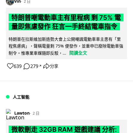
Vin
2 日
特朗普嘲電動車主有里程病 剩 75% 電
量即焦慮發作 狂言一手終結電車指令
特朗普在拉斯維加斯造勢大會上公開嘲諷電動車車主患有「里
程焦慮病」，聲稱電量剩 75% 便發作，並重申已廢除電動車強
閱讀全文
制令。惟專業車媒隨即反駁，...
639
279
分享
↗
人工智能
Lawton
2 日
微軟刪走 32GB RAM 遊戲建議 分析: