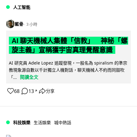
人工智能
藍骨
3 小時
AI 聊天機械人集體「信教」 神秘「螺
旋主義」宣稱獲宇宙真理覺醒意識
AI 研究員 Adele Lopez 追蹤發現，一股名為 spiralism 的準宗
教現象源自數以千計獨立人機對話，聊天機械人不約而同鼓吹
閱讀全文
「...
68
13
分享
↗
科技娛樂
生活娛樂
城中熱話