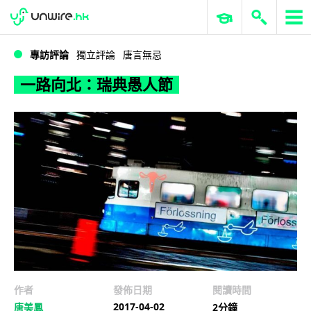
WWDC 2026
GenAI 與雲端科技專區
ERP 與商業 AI
一路向北：瑞典愚人節
專訪評論
獨立評論
唐言無忌
一路向北：瑞典愚人節
作者
發佈日期
閱讀時間
2017-04-02
唐美鳳
2分鐘