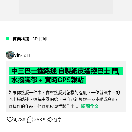
商業科技
3D 打印
Vin
2 日
中三巴士鐵路迷 自製紙皮遙控巴士 門,
水撥識郁 + 實時GPS報站
如果你熱愛一件事，你會熱愛到怎樣的程度？一位就讀中三的
巴士鐵路迷，選擇由零開始，把自己的興趣一步步變成真正可
閱讀全文
以運作的作品。他以紙皮親手製作出...
4,788
263
分享
↗