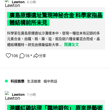
Lawton
6 小時
廣島原爆遺址驚現神秘合金 科學家指晶
體結構前所未見
科學家在廣島原爆遺址沙灘樣本中，發現一種從未有記錄的多
元素合金，由鐵、鉻、鎳、錳、鉬及鋁六種金屬混合而成，晶
閱讀全文
體結構獨特。研究由佛羅倫斯大學...
106
16
分享
↗
科技娛樂
生活娛樂
城中熱話
Lawton
7 小時
港鐵紅磡站現「黐地銀包」 原來是藝術