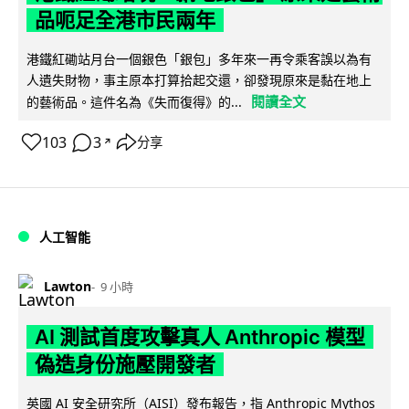
品呃足全港市民兩年
港鐵紅磡站月台一個銀色「銀包」多年來一再令乘客誤以為有
人遺失財物，事主原本打算拾起交還，卻發現原來是黏在地上
閱讀全文
的藝術品。這件名為《失而復得》的...
103
3
分享
↗
人工智能
Lawton
9 小時
AI 測試首度攻擊真人 Anthropic 模型
偽造身份施壓開發者
英國 AI 安全研究所（AISI）發布報告，指 Anthropic Mythos