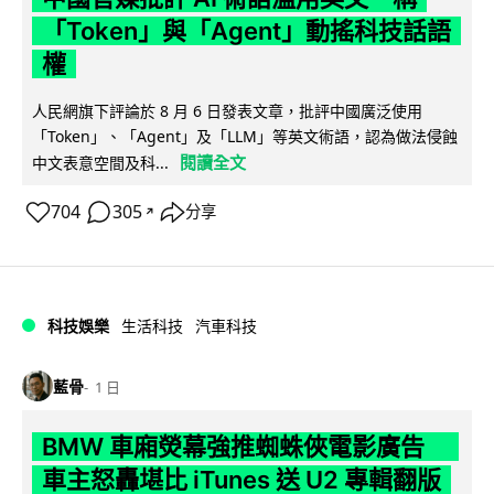
「Token」與「Agent」動搖科技話語
權
人民網旗下評論於 8 月 6 日發表文章，批評中國廣泛使用
「Token」、「Agent」及「LLM」等英文術語，認為做法侵蝕
閱讀全文
中文表意空間及科...
704
305
分享
↗
科技娛樂
生活科技
汽車科技
藍骨
1 日
BMW 車廂熒幕強推蜘蛛俠電影廣告
車主怒轟堪比 iTunes 送 U2 專輯翻版