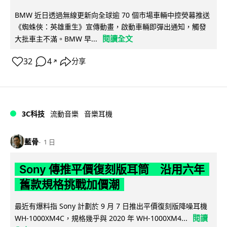
BMW 近日透過無線更新向全球逾 70 個市場車輛中控熒幕推送
《蜘蛛俠：英雄重生》宣傳動畫，啟動車輛即彈出通知，觸發
閱讀全文
大批車主不滿。BMW 早...
32
4
分享
↗
3C科技
流動音樂
音樂耳機
藍骨
1 日
Sony 傳推平價復刻版耳筒 沿用六年
舊款規格挑戰加價潮
最近有爆料指 Sony 計劃於 9 月 7 日推出平價復刻版降噪耳機
閱讀
WH-1000XM4C，規格幾乎與 2020 年 WH-1000XM4...