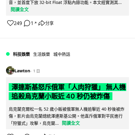
音，並首度下放 32-bit Float 浮點內錄功能。本文經實測其...
閱讀全文
249
1
分享
↗
科技娛樂
生活娛樂
城中熱話
Lawton
1 日
澤連斯基怒斥俄軍「人肉狩獵」 無人機
追殺烏克蘭小販近 40 秒仍被炸傷
烏克蘭克爾松一名 52 歲小販被俄軍無人機追擊近 40 秒後被炸
傷，影片由烏克蘭總統澤連斯基公開。他直斥俄軍對平民進行
閱讀全文
「狩獵式」攻擊，烏克蘭...