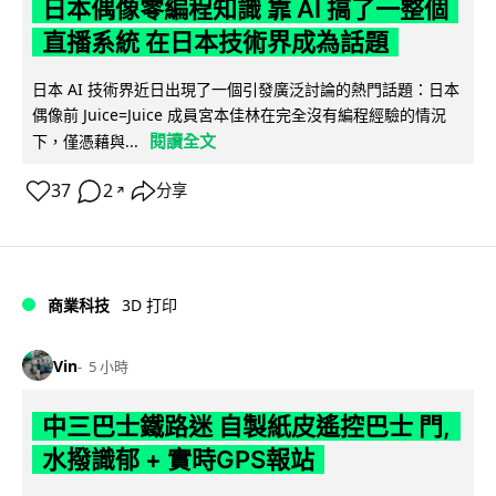
日本偶像零編程知識 靠 AI 搞了一整個
直播系統 在日本技術界成為話題
日本 AI 技術界近日出現了一個引發廣泛討論的熱門話題：日本
偶像前 Juice=Juice 成員宮本佳林在完全沒有編程經驗的情況
閱讀全文
下，僅憑藉與...
37
2
分享
↗
商業科技
3D 打印
Vin
5 小時
中三巴士鐵路迷 自製紙皮遙控巴士 門,
水撥識郁 + 實時GPS報站