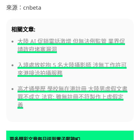
來源：cnbeta
相關文章:
大陸 AI 促銷電話激增 但無法例監管 業界促
請政府堵塞漏洞
入境處放蛇拘 5 名大陸攝影師 涉無工作許可
來港接洽拍攝服務
高才通學歷 學校無在港註冊 大陸男虛假文書
罪不成立 法官: 雖無註冊不符製作上虛假定
義
📮
更多精彩文章每日送到電子郵箱