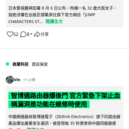
日本警視廳神田署 8 月 6 日公布，拘捕一名 32 歲大阪女子，
指她涉嫌在出版巨頭集英社旗下官方網店「JUMP
閱讀全文
CHARACTERS ST...
52
8
分享
↗
商業科技
資訊保安
Vin
11 小時
智博通路由器爆後門 官方緊急下架止血
稱漏洞是功能在維修時使用
中國網通廠商智博通電子（Zbtlink Electronics）旗下的路由器
產品爆出嚴重安全漏洞，被發現每 35 秒便會與中國伺服器連