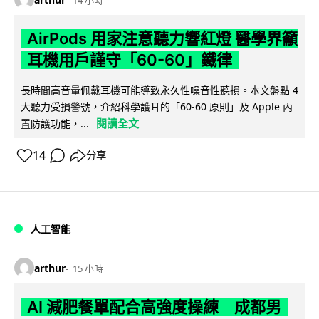
AirPods 用家注意聽力響紅燈 醫學界籲
耳機用戶謹守「60-60」鐵律
長時間高音量佩戴耳機可能導致永久性噪音性聽損。本文盤點 4
大聽力受損警號，介紹科學護耳的「60-60 原則」及 Apple 內
閱讀全文
置防護功能，...
14
分享
人工智能
arthur
15 小時
AI 減肥餐單配合高強度操練 成都男