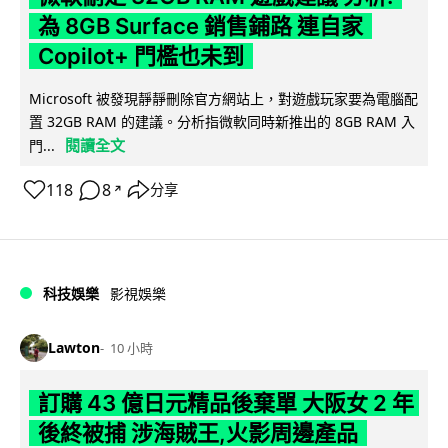
為 8GB Surface 銷售鋪路 連自家
Copilot+ 門檻也未到
Microsoft 被發現靜靜刪除官方網站上，對遊戲玩家要為電腦配
置 32GB RAM 的建議。分析指微軟同時新推出的 8GB RAM 入
閱讀全文
門...
118
8
分享
↗
科技娛樂
影視娛樂
Lawton
10 小時
訂購 43 億日元精品後棄單 大阪女 2 年
後終被捕 涉海賊王,火影周邊產品