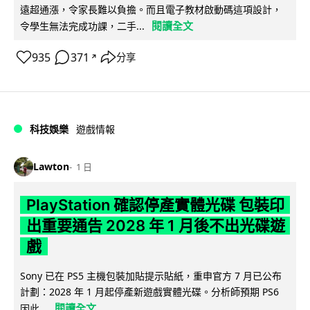
遠超通漲，令家長難以負擔。而且電子教材啟動碼這項設計，
閱讀全文
令學生無法完成功課，二手...
935
371
分享
↗
科技娛樂
遊戲情報
Lawton
1 日
PlayStation 確認停產實體光碟 包裝印
出重要通告 2028 年 1 月後不出光碟遊
戲
Sony 已在 PS5 主機包裝加貼提示貼紙，重申官方 7 月已公布
計劃：2028 年 1 月起停產新遊戲實體光碟。分析師預期 PS6
閱讀全文
因此...