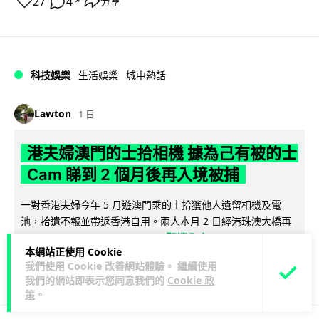
27
4
分享
↗
科技娛樂
生活娛樂
城中熱話
Lawton
1 日
港夫婦澳門的士拾相機 據為己有被的士
Cam 睇到 2 個月後再入境被捕
一對香港夫婦今年 5 月遊澳門乘的士拾獲他人遺留相機及電
池，拾遺不報並帶返香港自用。兩人本月 2 日經港珠澳大橋再
閱讀全文
次入境澳門時，被治安警察局...
本網站正使用 Cookie
我們使用 Cookie 改善網站體驗。 繼續使用
532
75
分享
↗
我們的網站即表示您同意我們的
Cookie 政
策
。