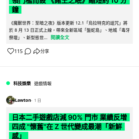
領門檻而設 《諸王之眠》縮短約 10 分
鐘
《魔獸世界：至暗之夜》版本更新 12.1「烏拉特克的詛咒」將
於 8 月 13 日正式上線，帶來全新區域「盤蛇島」、地城「毒牙
閱讀全文
祭壇」、新型態世...
115
分享
科技娛樂
遊戲情報
Lawton
1 日
日本二手遊戲店減 90% 門市 業績反增
四成 "懷舊"在 Z 世代變成最潮「新鮮
感」