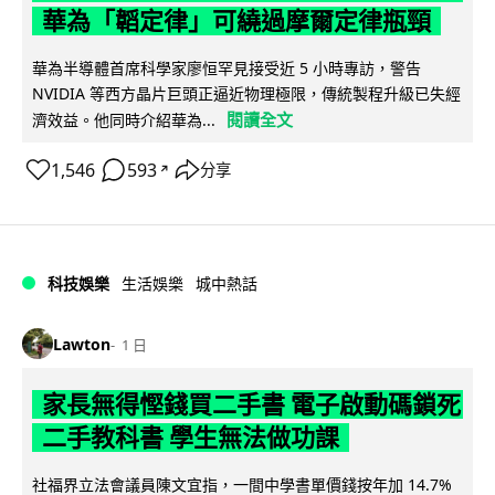
華為「韜定律」可繞過摩爾定律瓶頸
華為半導體首席科學家廖恒罕見接受近 5 小時專訪，警告
NVIDIA 等西方晶片巨頭正逼近物理極限，傳統製程升級已失經
閱讀全文
濟效益。他同時介紹華為...
1,546
593
分享
↗
科技娛樂
生活娛樂
城中熱話
Lawton
1 日
家長無得慳錢買二手書 電子啟動碼鎖死
二手教科書 學生無法做功課
社福界立法會議員陳文宜指，一間中學書單價錢按年加 14.7%