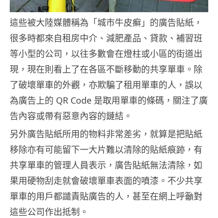
這些被大陸媒體稱為「城市牛皮癬」的廣告貼紙，
很多時都來自租房中介、減肥產品、貸款、補習班
等小型的公司，以往多數會在燈柱或小區的街道出
現，現在則看上了在各區不斷移動的共享單車。除
了破壞單車的外觀，亦欺騙了租用單車的人，誤以
為廣告上的 QR Code 是取用單車的條碼，關注了廣
告內容或帶有惡意內容的鏈結。
另外廣告貼紙所用的物料非常差劣，就算是把貼紙
移除亦有可能留下一大片難以清除的貼紙痕跡，有
共享單車的管理人員表示，廣告貼紙無法清除，如
果用硬物刮走就會破壞單車表面的噴漆。不少共享
單車的用戶都譴責貼廣告的人，甚至在網上呼籲對
這些公司作出抵制。