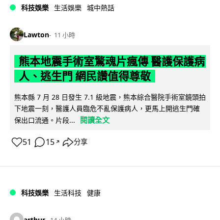
科技娛樂
生活娛樂
城中熱話
Lawton
11 小時
熊本地震手術室驚魂片瘋傳 醫護保護病
人、逃生門 網民讚值得尊敬
熊本縣 7 月 28 日發生 7.1 級地震，熊本綜合醫院手術室鏡頭拍
下地震一刻，醫護人員臨危不亂保護病人，更馬上開逃生門確
閱讀全文
保出口流通。片段...
51
15
分享
↗
科技娛樂
生活科技
健康
arthur
14 小時