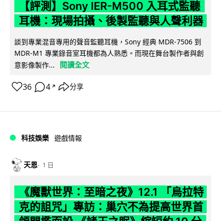
【評測】Sony IER-M500 入耳式監聽
耳機：現場拍攝、後製監聽與人聲利器
談到專業混音專用的聲音監聽耳機，Sony 經典 MDR-7506 到
MDR-M1 專業錄音室耳機都為人熟悉。而現在舞台製作者與創
閱讀全文
意影像製作...
36
4
分享
↗
科技娛樂
遊戲情報
天恩
1 日
《魔獸世界：至暗之夜》12.1 「烏拉特
克的詛咒」專訪：巢穴不為提高世界首