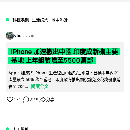
科技娛樂
生活娛樂
城中熱話
Vin
6 小時
iPhone 加速撤出中國 印度成新機主要
基地 上年組裝增至5500萬部
Apple 加速將 iPhone 生產線由中國轉往印度，目標兩年內將
產量最高 50% 移至當地。印度政府推出關稅豁免及稅務優惠延
閱讀全文
長至 204...
171
72
分享
↗
人工智能