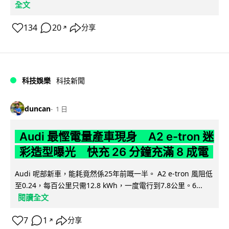
全文
134
20
分享
↗
科技娛樂
科技新聞
duncan
1 日
Audi 最慳電量產車現身 A2 e-tron 迷
彩造型曝光 快充 26 分鐘充滿 8 成電
Audi 呢部新車，能耗竟然係25年前嘅一半。 A2 e-tron 風阻低
至0.24，每百公里只需12.8 kWh，一度電行到7.8公里。6...
閱讀全文
7
1
分享
↗