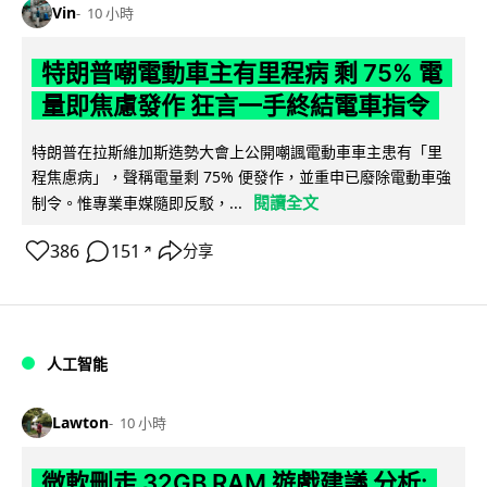
Vin
10 小時
特朗普嘲電動車主有里程病 剩 75% 電
量即焦慮發作 狂言一手終結電車指令
特朗普在拉斯維加斯造勢大會上公開嘲諷電動車車主患有「里
程焦慮病」，聲稱電量剩 75% 便發作，並重申已廢除電動車強
閱讀全文
制令。惟專業車媒隨即反駁，...
386
151
分享
↗
人工智能
Lawton
10 小時
微軟刪走 32GB RAM 遊戲建議 分析: