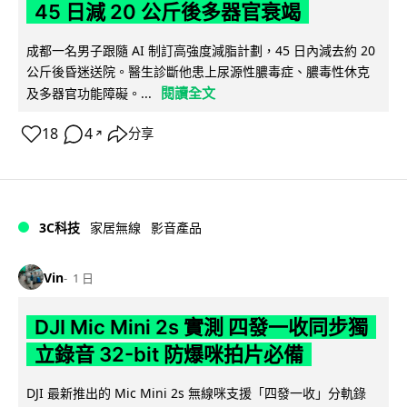
45 日減 20 公斤後多器官衰竭
成都一名男子跟隨 AI 制訂高強度減脂計劃，45 日內減去約 20
公斤後昏迷送院。醫生診斷他患上尿源性膿毒症、膿毒性休克
閱讀全文
及多器官功能障礙。...
18
4
分享
↗
3C科技
家居無線
影音產品
Vin
1 日
DJI Mic Mini 2s 實測 四發一收同步獨
立錄音 32-bit 防爆咪拍片必備
DJI 最新推出的 Mic Mini 2s 無線咪支援「四發一收」分軌錄