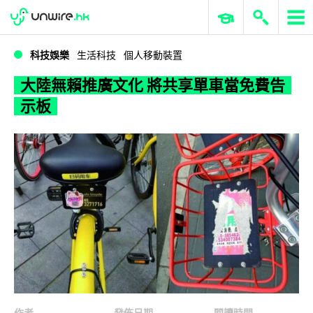
WWDC 2026
GenAI 與雲端科技專區
ERP 與商業 AI
大陸無賴推廣文化 將共享單車當免費告示板
科技娛樂
生活科技
個人移動裝置
大陸無賴推廣文化 將共享單車當免費告
示板
作者
發佈日期
閱讀時間