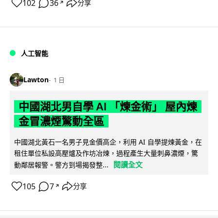
102
36
分享
↗
人工智能
Lawton
1 日
中國湖北男自學 AI 「煉金術」 屋內煉
金冒濃煙驚動全區
中國湖北黃石一名男子見金價高企，利用 AI 自學提煉黃金，在
租住單位私設高壓爐及作坊冶煉，過程產生大量刺鼻濃煙，驚
閱讀全文
動鄰居報警。警方到場揭發整...
105
7
分享
↗