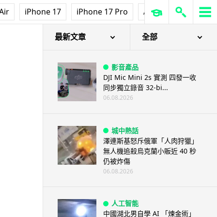
Air
iPhone 17
iPhone 17 Pro
AirPods Pro 3
Ap
最新文章
全部
影音產品
DJI Mic Mini 2s 實測 四發一收
同步獨立錄音 32-bi...
06.08.2026
城中熱話
澤連斯基怒斥俄軍「人肉狩獵」
無人機追殺烏克蘭小販近 40 秒
仍被炸傷
06.08.2026
人工智能
中國湖北男自學 AI 「煉金術」