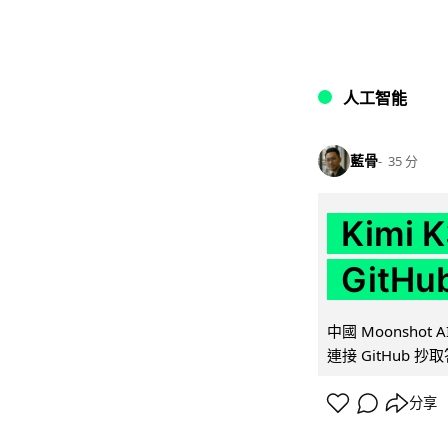
人工智能
藍骨
35 分
Kimi
GitH
中國 Moonshot
連接 GitHub 抄
分享