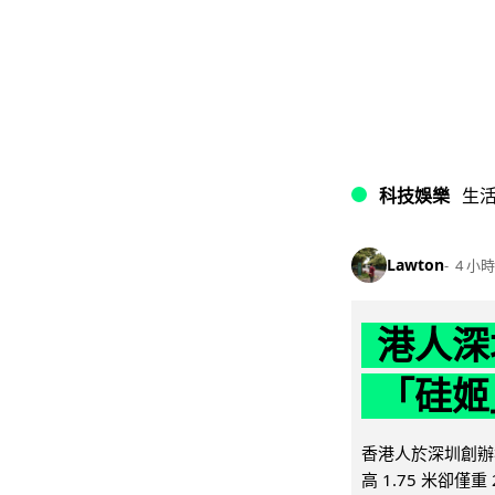
科技娛樂
生
Lawton
4 小時
港人深
「硅姬
香港人於深圳創辦初
高 1.75 米卻僅重 