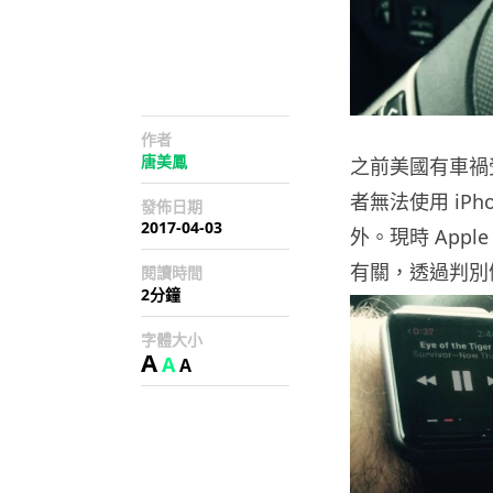
作者
唐美鳳
之前美國有車禍
者無法使用 iP
發佈日期
2017-04-03
外。現時 App
有關，透過判別
閱讀時間
2分鐘
字體大小
A
A
A