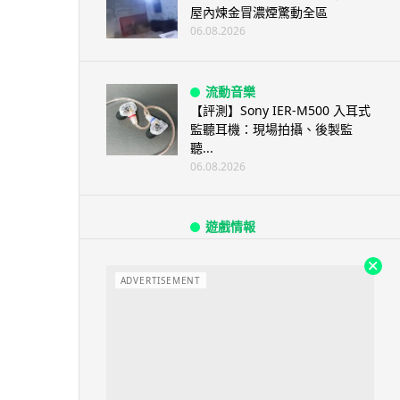
屋內煉金冒濃煙驚動全區
06.08.2026
流動音樂
【評測】Sony IER-M500 入耳式
監聽耳機：現場拍攝、後製監
聽...
06.08.2026
遊戲情報
《魔獸世界：至暗之夜》12.1
「烏拉特克的詛咒」專訪：巢穴
不為提高世...
ADVERTISEMENT
06.08.2026
遊戲情報
日本二手遊戲店減 90% 門市 業
績反增四成 “懷...