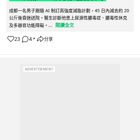
成都一名男子跟隨 AI 制訂高強度減脂計劃，45 日內減去約 20
公斤後昏迷送院。醫生診斷他患上尿源性膿毒症、膿毒性休克
閱讀全文
及多器官功能障礙。...
23
4
分享
↗
ADVERTISEMENT