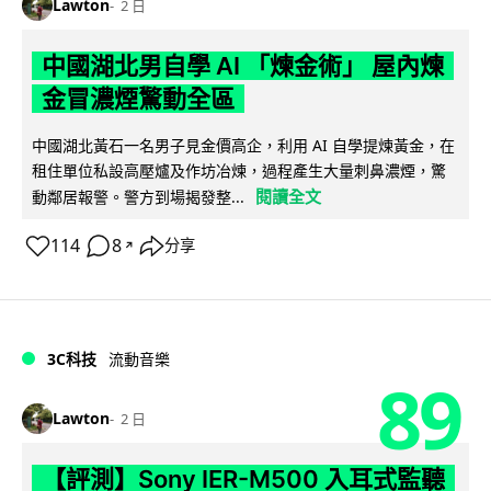
Lawton
2 日
中國湖北男自學 AI 「煉金術」 屋內煉
金冒濃煙驚動全區
中國湖北黃石一名男子見金價高企，利用 AI 自學提煉黃金，在
租住單位私設高壓爐及作坊冶煉，過程產生大量刺鼻濃煙，驚
閱讀全文
動鄰居報警。警方到場揭發整...
114
8
分享
↗
3C科技
流動音樂
89
Lawton
2 日
【評測】Sony IER-M500 入耳式監聽