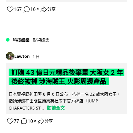
167
16
分享
↗
科技娛樂
影視娛樂
Lawton
1 日
訂購 43 億日元精品後棄單 大阪女 2 年
後終被捕 涉海賊王,火影周邊產品
日本警視廳神田署 8 月 6 日公布，拘捕一名 32 歲大阪女子，
指她涉嫌在出版巨頭集英社旗下官方網店「JUMP
閱讀全文
CHARACTERS ST...
77
10
分享
↗