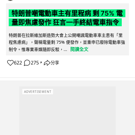
特朗普嘲電動車主有里程病 剩 75% 電
量即焦慮發作 狂言一手終結電車指令
特朗普在拉斯維加斯造勢大會上公開嘲諷電動車車主患有「里
程焦慮病」，聲稱電量剩 75% 便發作，並重申已廢除電動車強
閱讀全文
制令。惟專業車媒隨即反駁，...
622
275
分享
↗
ADVERTISEMENT