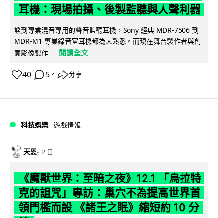
耳機：現場拍攝、後製監聽與人聲利器
談到專業混音專用的聲音監聽耳機，Sony 經典 MDR-7506 到
MDR-M1 專業錄音室耳機都為人熟悉。而現在舞台製作者與創
閱讀全文
意影像製作...
40
5
分享
↗
科技娛樂
遊戲情報
天恩
2 日
《魔獸世界：至暗之夜》12.1 「烏拉特
克的詛咒」專訪：巢穴不為提高世界首
領門檻而設 《諸王之眠》縮短約 10 分