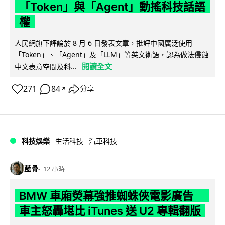
「Token」與「Agent」動搖科技話語
權
人民網旗下評論於 8 月 6 日發表文章，批評中國廣泛使用
「Token」、「Agent」及「LLM」等英文術語，認為做法侵蝕
閱讀全文
中文表意空間及科...
271
84
分享
↗
科技娛樂
生活科技
汽車科技
藍骨
12 小時
BMW 車廂熒幕強推蜘蛛俠電影廣告
車主怒轟堪比 iTunes 送 U2 專輯翻版