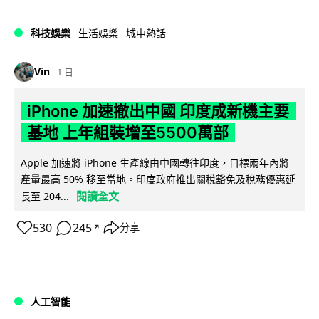
科技娛樂
生活娛樂
城中熱話
Vin
1 日
iPhone 加速撤出中國 印度成新機主要
基地 上年組裝增至5500萬部
Apple 加速將 iPhone 生產線由中國轉往印度，目標兩年內將
產量最高 50% 移至當地。印度政府推出關稅豁免及稅務優惠延
閱讀全文
長至 204...
530
245
分享
↗
人工智能