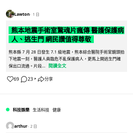
Lawton
1 日
熊本地震手術室驚魂片瘋傳 醫護保護病
人、逃生門 網民讚值得尊敬
熊本縣 7 月 28 日發生 7.1 級地震，熊本綜合醫院手術室鏡頭拍
下地震一刻，醫護人員臨危不亂保護病人，更馬上開逃生門確
閱讀全文
保出口流通。片段...
69
23
分享
↗
科技娛樂
生活科技
健康
arthur
2 日