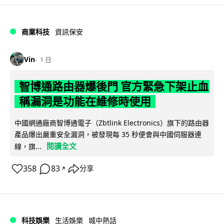
商業科技
資訊保安
Vin
1 日
智博通路由器爆後門 官方緊急下架止血
稱漏洞是功能在維修時使用
中國網通廠商智博通電子（Zbtlink Electronics）旗下的路由器
產品爆出嚴重安全漏洞，被發現每 35 秒便會與中國伺服器連
閱讀全文
線，旗...
358
83
分享
↗
科技娛樂
生活娛樂
城中熱話