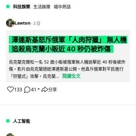
科技娛樂
生活娛樂
城中熱話
Lawton
2 日
澤連斯基怒斥俄軍「人肉狩獵」 無人機
追殺烏克蘭小販近 40 秒仍被炸傷
烏克蘭克爾松一名 52 歲小販被俄軍無人機追擊近 40 秒後被炸
傷，影片由烏克蘭總統澤連斯基公開。他直斥俄軍對平民進行
閱讀全文
「狩獵式」攻擊，烏克蘭...
133
41
分享
↗
人工智能