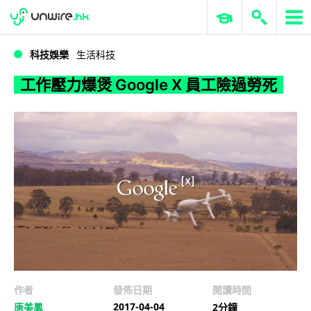
WWDC 2026
GenAI 與雲端科技專區
ERP 與商業 AI
工作壓力爆煲 Google X 員工險過勞死
科技娛樂
生活科技
工作壓力爆煲 Google X 員工險過勞死
作者
發佈日期
閱讀時間
2017-04-04
唐美鳳
2分鐘