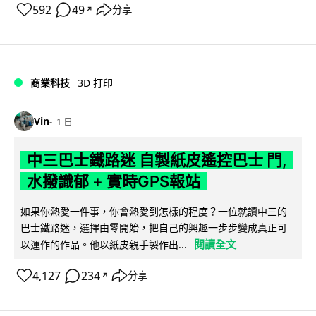
592
49
分享
↗
商業科技
3D 打印
Vin
1 日
中三巴士鐵路迷 自製紙皮遙控巴士 門,
水撥識郁 + 實時GPS報站
如果你熱愛一件事，你會熱愛到怎樣的程度？一位就讀中三的
巴士鐵路迷，選擇由零開始，把自己的興趣一步步變成真正可
閱讀全文
以運作的作品。他以紙皮親手製作出...
4,127
234
分享
↗