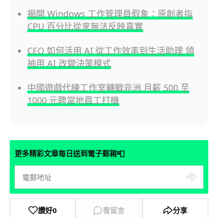
揭開 Windows 工作管理員假象：原創者指
CPU 百分比從來無法反映真實
CEO 如何活用 AI 從工作效率到生活助理 領
袖用 AI 改變決策模式
中國遊戲代練工作室轉戰非洲 月薪 500 至
1000 元聘當地員工打機
📮
更多精彩文章每日送到電子郵箱
讚好
0
看留言
分享