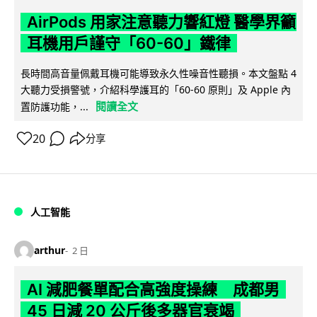
AirPods 用家注意聽力響紅燈 醫學界籲
耳機用戶謹守「60-60」鐵律
長時間高音量佩戴耳機可能導致永久性噪音性聽損。本文盤點 4
大聽力受損警號，介紹科學護耳的「60-60 原則」及 Apple 內
閱讀全文
置防護功能，...
20
分享
人工智能
arthur
2 日
AI 減肥餐單配合高強度操練 成都男
45 日減 20 公斤後多器官衰竭