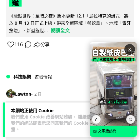
鐘
《魔獸世界：至暗之夜》版本更新 12.1「烏拉特克的詛咒」將
於 8 月 13 日正式上線，帶來全新區域「盤蛇島」、地城「毒牙
閱讀全文
祭壇」、新型態世...
116
分享
×
科技娛樂
遊戲情報
Lawton
2 日
日本二手遊戲店減 90% 門市 業績反增
本網站正使用 Cookie
我們使用 Cookie 改善網站體驗。 繼續使用
四成 "懷舊"在 Z 世代變成最潮「新鮮
🎵
⛶
我們的網站即表示您同意我們的
Cookie 政
感」
策
。
📖 文字版訪問
→