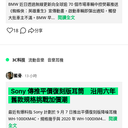
BMW 近日透過無線更新向全球逾 70 個市場車輛中控熒幕推送
《蜘蛛俠：英雄重生》宣傳動畫，啟動車輛即彈出通知，觸發
閱讀全文
大批車主不滿。BMW 早...
18
分享
3C科技
流動音樂
音樂耳機
藍骨
13 小時
Sony 傳推平價復刻版耳筒 沿用六年
舊款規格挑戰加價潮
最近有爆料指 Sony 計劃於 9 月 7 日推出平價復刻版降噪耳機
閱讀
WH-1000XM4C，規格幾乎與 2020 年 WH-1000XM4...
全文