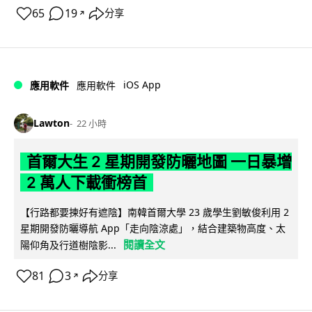
65
19
分享
↗
iOS App
應用軟件
應用軟件
Lawton
22 小時
首爾大生 2 星期開發防曬地圖 一日暴增
2 萬人下載衝榜首
【行路都要揀好有遮陰】南韓首爾大學 23 歲學生劉敏俊利用 2
星期開發防曬導航 App「走向陰涼處」，結合建築物高度、太
閱讀全文
陽仰角及行道樹陰影...
81
3
分享
↗