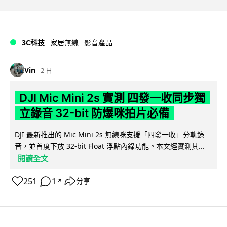
3C科技
家居無線
影音產品
Vin
2 日
DJI Mic Mini 2s 實測 四發一收同步獨
立錄音 32-bit 防爆咪拍片必備
DJI 最新推出的 Mic Mini 2s 無線咪支援「四發一收」分軌錄
音，並首度下放 32-bit Float 浮點內錄功能。本文經實測其...
閱讀全文
251
1
分享
↗