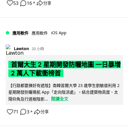
53
16
分享
↗
iOS App
應用軟件
應用軟件
Lawton
20 小時
首爾大生 2 星期開發防曬地圖 一日暴增
2 萬人下載衝榜首
【行路都要揀好有遮陰】南韓首爾大學 23 歲學生劉敏俊利用 2
星期開發防曬導航 App「走向陰涼處」，結合建築物高度、太
閱讀全文
陽仰角及行道樹陰影...
71
3
分享
↗