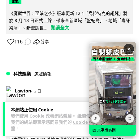
《魔獸世界：至暗之夜》版本更新 12.1「烏拉特克的詛咒」將
於 8 月 13 日正式上線，帶來全新區域「盤蛇島」、地城「毒牙
閱讀全文
祭壇」、新型態世...
116
分享
×
科技娛樂
遊戲情報
Lawton
2 日
日本二手遊戲店減 90% 門市 業績反增
本網站正使用 Cookie
我們使用 Cookie 改善網站體驗。 繼續使用
四成 "懷舊"在 Z 世代變成最潮「新鮮
🎵
⛶
我們的網站即表示您同意我們的
Cookie 政
感」
策
。
📖 文字版訪問
→