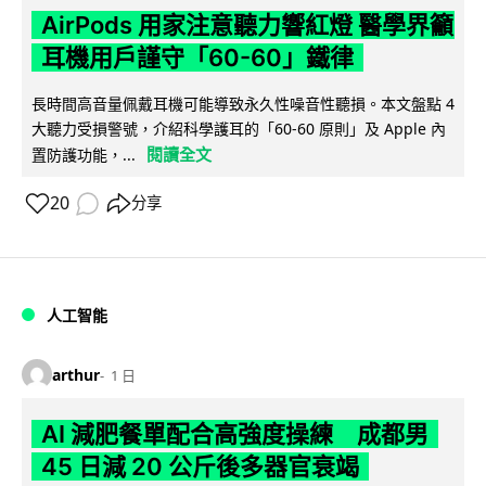
AirPods 用家注意聽力響紅燈 醫學界籲
耳機用戶謹守「60-60」鐵律
長時間高音量佩戴耳機可能導致永久性噪音性聽損。本文盤點 4
大聽力受損警號，介紹科學護耳的「60-60 原則」及 Apple 內
閱讀全文
置防護功能，...
20
分享
人工智能
arthur
1 日
AI 減肥餐單配合高強度操練 成都男
45 日減 20 公斤後多器官衰竭