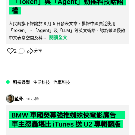
「Token」與「Agent」動搖科技話語
權
人民網旗下評論於 8 月 6 日發表文章，批評中國廣泛使用
「Token」、「Agent」及「LLM」等英文術語，認為做法侵蝕
閱讀全文
中文表意空間及科...
2
分享
科技娛樂
生活科技
汽車科技
藍骨
10 小時
BMW 車廂熒幕強推蜘蛛俠電影廣告
車主怒轟堪比 iTunes 送 U2 專輯翻版