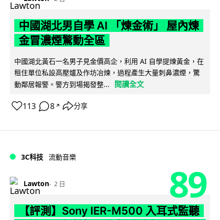
中國湖北男自學 AI 「煉金術」 屋內煉
金冒濃煙驚動全區
中國湖北黃石一名男子見金價高企，利用 AI 自學提煉黃金，在
租住單位私設高壓爐及作坊冶煉，過程產生大量刺鼻濃煙，驚
閱讀全文
動鄰居報警。警方到場揭發整...
113
8
分享
↗
3C科技
流動音樂
89
Lawton
2 日
【評測】Sony IER-M500 入耳式監聽