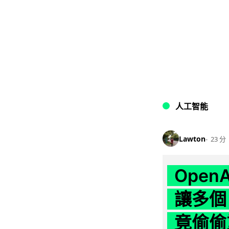
人工智能
Lawton
23 分
Ope
讓多個
竟偷偷