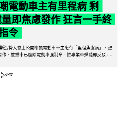
嘲電動車主有里程病 剩
 電量即焦慮發作 狂言一手終
指令
斯造勢大會上公開嘲諷電動車車主患有「里程焦慮病」，聲
便發作，並重申已廢除電動車強制令。惟專業車媒隨即反駁，...
分享