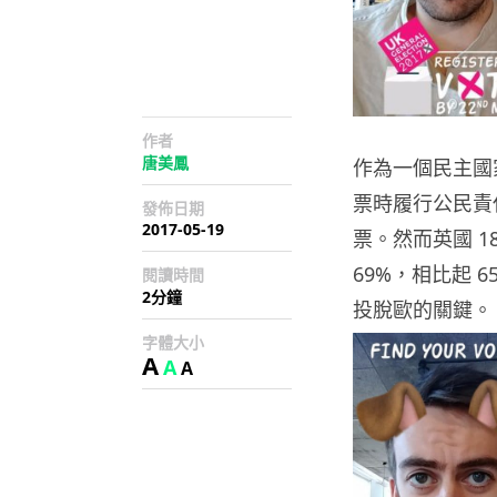
作者
唐美鳳
作為一個民主國
票時履行公民責
發佈日期
2017-05-19
票。然而英國 1
69%，相比起 
閱讀時間
2分鐘
投脫歐的關鍵。
字體大小
A
A
A