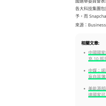
國選舉委員會表
各大科技集團包括 
予，而 Snapc
來源：BusinessI
相關文章:
中國國家能
充 10 
中媒：諾
妄自菲薄
美能源部
達國家可