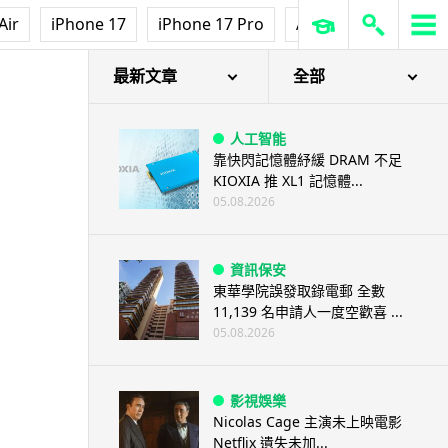
Air
iPhone 17
iPhone 17 Pro
AirPods Pro 3
Ap
最新文章
全部
人工智能
靠快閃記憶體紓緩 DRAM 不足
KIOXIA 推 XL1 記憶體...
05.08.2026
資訊保安
東華學院誤發取錄電郵 全數
11,139 名申請人一度空歡喜 ...
05.08.2026
影視娛樂
Nicolas Cage 主演未上映電影
Netflix 遺失未加...