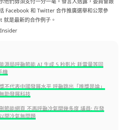
示他們毋須支付一分一毫。發言人透露，委員會跟
Facebook 和 Twitter 合作推廣選舉和公眾參
hat 就是最新的合作例子。
nsider
源局呼籲節能 AI 生成 5 秒影片 耗電量等同
部手機
獎不代表中國發展水平 呼籲跳出「唯獎是論」
無助發展科技
刪節能網頁 不再呼籲冷氣開幾多度 議員: 在發
以開冷氣無問題