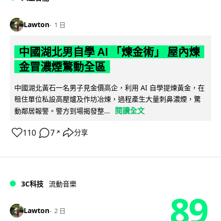
Lawton
1 日
中國湖北男自學 AI 「煉金術」 屋內煉
金冒濃煙驚動全區
中國湖北黃石一名男子見金價高企，利用 AI 自學提煉黃金，在
租住單位私設高壓爐及作坊冶煉，過程產生大量刺鼻濃煙，驚
閱讀全文
動鄰居報警。警方到場揭發整...
110
7
分享
↗
3C科技
流動音樂
89
Lawton
2 日