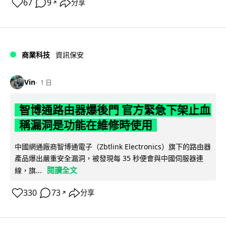
67
9
分享
↗
商業科技
資訊保安
Vin
1 日
智博通路由器爆後門 官方緊急下架止血
稱漏洞是功能在維修時使用
中國網通廠商智博通電子（Zbtlink Electronics）旗下的路由器
產品爆出嚴重安全漏洞，被發現每 35 秒便會與中國伺服器連
閱讀全文
線，旗...
330
73
分享
↗