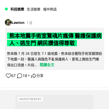
科技娛樂
生活娛樂
城中熱話
Lawton
1 日
熊本地震手術室驚魂片瘋傳 醫護保護病
人、逃生門 網民讚值得尊敬
熊本縣 7 月 28 日發生 7.1 級地震，熊本綜合醫院手術室鏡頭拍
下地震一刻，醫護人員臨危不亂保護病人，更馬上開逃生門確
閱讀全文
保出口流通。片段...
67
18
分享
↗
ADVERTISEMENT