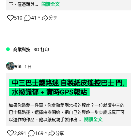
閱讀全文
下，僅憑藉與...
510
41
分享
↗
商業科技
3D 打印
Vin
1 日
中三巴士鐵路迷 自製紙皮遙控巴士 門,
水撥識郁 + 實時GPS報站
如果你熱愛一件事，你會熱愛到怎樣的程度？一位就讀中三的
巴士鐵路迷，選擇由零開始，把自己的興趣一步步變成真正可
閱讀全文
以運作的作品。他以紙皮親手製作出...
2,891
169
分享
↗