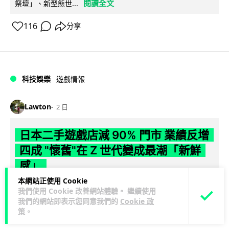
閱讀全文
祭壇」、新型態世...
116
分享
科技娛樂
遊戲情報
Lawton
2 日
日本二手遊戲店減 90% 門市 業績反增
四成 "懷舊"在 Z 世代變成最潮「新鮮
感」
本網站正使用 Cookie
日本零售巨頭 GEO 將懷舊遊戲銷售門市從 1,000 間大幅減至
我們使用 Cookie 改善網站體驗。 繼續使用
99 間，但銷售額卻不降反升至過往的 1.4 倍。做到「減店增
我們的網站即表示您同意我們的
Cookie 政
閱讀全文
收」奇蹟，...
策
。