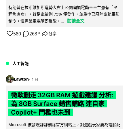
特朗普在拉斯維加斯造勢大會上公開嘲諷電動車車主患有「里
程焦慮病」，聲稱電量剩 75% 便發作，並重申已廢除電動車強
閱讀全文
制令。惟專業車媒隨即反駁，...
580
263
分享
↗
人工智能
Lawton
1 日
微軟刪走 32GB RAM 遊戲建議 分析:
為 8GB Surface 銷售鋪路 連自家
Copilot+ 門檻也未到
Microsoft 被發現靜靜刪除官方網站上，對遊戲玩家要為電腦配