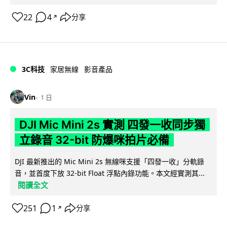
22
4
分享
↗
3C科技
家居無線
影音產品
Vin
1 日
DJI Mic Mini 2s 實測 四發一收同步獨
立錄音 32-bit 防爆咪拍片必備
DJI 最新推出的 Mic Mini 2s 無線咪支援「四發一收」分軌錄
音，並首度下放 32-bit Float 浮點內錄功能。本文經實測其...
閱讀全文
251
1
分享
↗