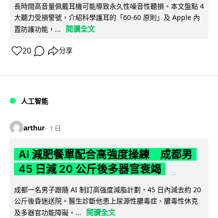
長時間高音量佩戴耳機可能導致永久性噪音性聽損。本文盤點 4
大聽力受損警號，介紹科學護耳的「60-60 原則」及 Apple 內
閱讀全文
置防護功能，...
20
分享
人工智能
arthur
1 日
AI 減肥餐單配合高強度操練 成都男
45 日減 20 公斤後多器官衰竭
成都一名男子跟隨 AI 制訂高強度減脂計劃，45 日內減去約 20
公斤後昏迷送院。醫生診斷他患上尿源性膿毒症、膿毒性休克
閱讀全文
及多器官功能障礙。...