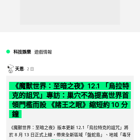
科技娛樂
遊戲情報
天恩
2 日
《魔獸世界：至暗之夜》12.1 「烏拉特
克的詛咒」專訪：巢穴不為提高世界首
領門檻而設 《諸王之眠》縮短約 10 分
鐘
《魔獸世界：至暗之夜》版本更新 12.1「烏拉特克的詛咒」將
於 8 月 13 日正式上線，帶來全新區域「盤蛇島」、地城「毒牙