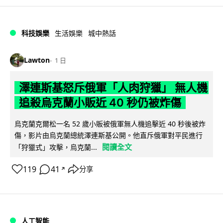
科技娛樂
生活娛樂
城中熱話
Lawton
1 日
澤連斯基怒斥俄軍「人肉狩獵」 無人機
追殺烏克蘭小販近 40 秒仍被炸傷
烏克蘭克爾松一名 52 歲小販被俄軍無人機追擊近 40 秒後被炸
傷，影片由烏克蘭總統澤連斯基公開。他直斥俄軍對平民進行
閱讀全文
「狩獵式」攻擊，烏克蘭...
119
41
分享
↗
人工智能