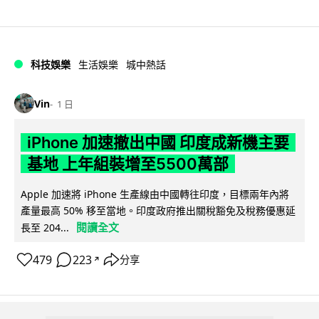
科技娛樂
生活娛樂
城中熱話
Vin
1 日
iPhone 加速撤出中國 印度成新機主要
基地 上年組裝增至5500萬部
Apple 加速將 iPhone 生產線由中國轉往印度，目標兩年內將
產量最高 50% 移至當地。印度政府推出關稅豁免及稅務優惠延
閱讀全文
長至 204...
479
223
分享
↗