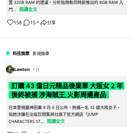
置 32GB RAM 的建議。分析指微軟同時新推出的 8GB RAM 入
閱讀全文
門...
158
15
分享
↗
科技娛樂
影視娛樂
Lawton
1 日
訂購 43 億日元精品後棄單 大阪女 2 年
後終被捕 涉海賊王,火影周邊產品
日本警視廳神田署 8 月 6 日公布，拘捕一名 32 歲大阪女子，
指她涉嫌在出版巨頭集英社旗下官方網店「JUMP
閱讀全文
CHARACTERS ST...