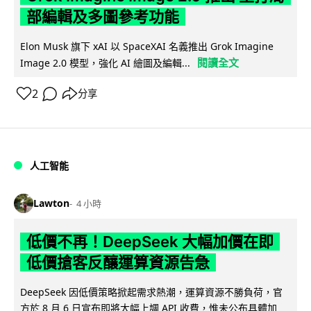
部編輯及多圖參考功能
Elon Musk 旗下 xAI 以 SpaceXAI 名義推出 Grok Imagine
閱讀全文
Image 2.0 模型，強化 AI 繪圖及編輯...
2
分享
人工智能
Lawton
4 小時
低價不再！DeepSeek 大幅加價在即
低價搶客反釀運算資源告急
DeepSeek 因低價策略掀起需求熱潮，運算資源不勝負荷，官
方於 8 月 6 日宣布即將大幅上調 API 收費，惟未公布具體加