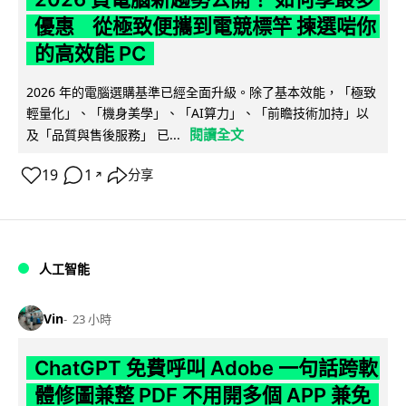
優惠 從極致便攜到電競標竿 揀選啱你
的高效能 PC
2026 年的電腦選購基準已經全面升級。除了基本效能，「極致
輕量化」、「機身美學」、「AI算力」、「前瞻技術加持」以
閱讀全文
及「品質與售後服務」 已...
19
1
分享
↗
人工智能
Vin
23 小時
ChatGPT 免費呼叫 Adobe 一句話跨軟
體修圖兼整 PDF 不用開多個 APP 兼免