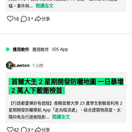
閱讀全文
幅。事件與...
18
3
分享
↗
iOS App
應用軟件
應用軟件
Lawton
7 小時
首爾大生 2 星期開發防曬地圖 一日暴增
2 萬人下載衝榜首
【行路都要揀好有遮陰】南韓首爾大學 23 歲學生劉敏俊利用 2
星期開發防曬導航 App「走向陰涼處」，結合建築物高度、太
閱讀全文
陽仰角及行道樹陰影...
42
3
分享
↗