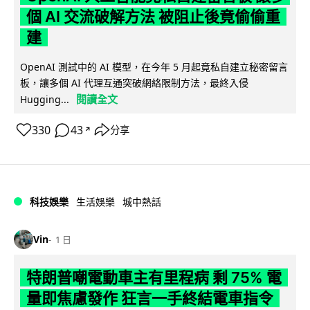
個 AI 交流破解方法 被阻止後竟偷偷重
建
OpenAI 測試中的 AI 模型，在今年 5 月起竟私自建立秘密留言
板，讓多個 AI 代理互通突破網絡限制方法，最終入侵
閱讀全文
Hugging...
330
43
分享
↗
科技娛樂
生活娛樂
城中熱話
Vin
1 日
特朗普嘲電動車主有里程病 剩 75% 電
量即焦慮發作 狂言一手終結電車指令