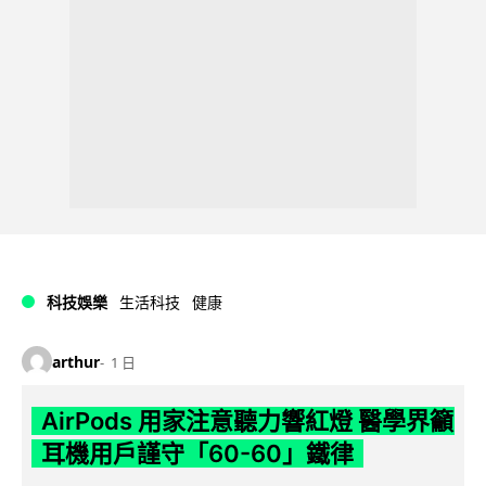
科技娛樂
生活科技
健康
arthur
1 日
AirPods 用家注意聽力響紅燈 醫學界籲
耳機用戶謹守「60-60」鐵律