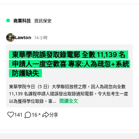
商業科技
資訊保安
Lawton
14 小時
東華學院誤發取錄電郵 全數 11,139 名
申請人一度空歡喜 專家:人為疏忽+系統
防護缺失
東華學院今日（5 日）大學聯招放榜之際，因人為疏忽向全數
11,139 名課程申請人錯誤發出取錄通知電郵，令大批考生一度
閱讀全文
以為獲得學位取錄，事...
141
16
分享
↗