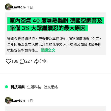
Lawton
1 日
室內空氣 40 度暑熱難耐 德國空調普及
率僅 3% 大眾繼續忍的最大原因
德國今夏持續熱浪，空調普及率僅 3%，課室溫度逼近 40 度，
全年因高溫死亡人數已升至約 9,800 人。德國及鄰國法國長期
閱讀全文
抗拒安裝空調背後...
136
22
分享
↗
科技娛樂
生活科技
社交網絡
Lawton
1 日