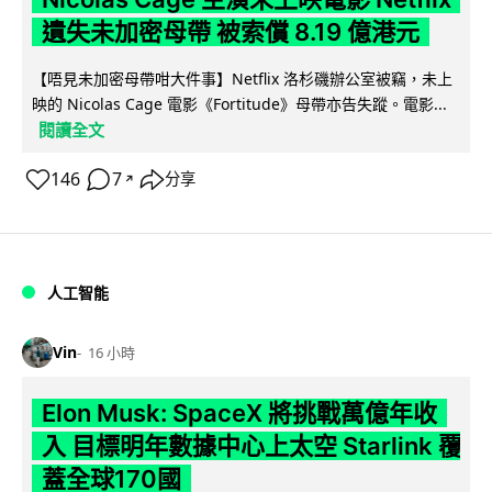
遺失未加密母帶 被索償 8.19 億港元
【唔見未加密母帶咁大件事】Netflix 洛杉磯辦公室被竊，未上
映的 Nicolas Cage 電影《Fortitude》母帶亦告失蹤。電影...
閱讀全文
146
7
分享
↗
人工智能
Vin
16 小時
Elon Musk: SpaceX 將挑戰萬億年收
入 目標明年數據中心上太空 Starlink 覆
蓋全球170國