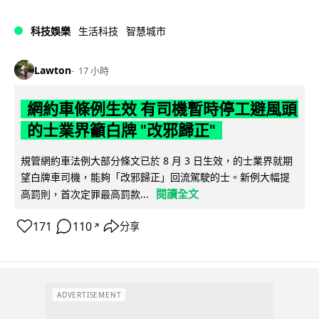
科技娛樂
生活科技
智慧城市
Lawton
17 小時
網約車條例生效 有司機暫時停工避風頭
的士業界籲白牌 "改邪歸正"
規管網約車法例大部分條文已於 8 月 3 日生效，的士業界就期
望白牌車司機，能夠「改邪歸正」回流駕駛的士。新例大幅提
閱讀全文
高罰則，首次定罪最高罰款...
171
110
分享
↗
ADVERTISEMENT