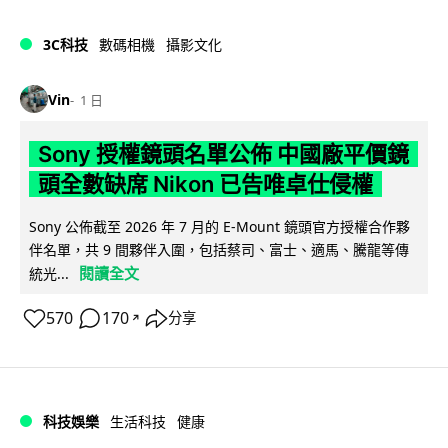
3C科技
數碼相機
攝影文化
Vin
1 日
Sony 授權鏡頭名單公佈 中國廠平價鏡
頭全數缺席 Nikon 已告唯卓仕侵權
Sony 公佈截至 2026 年 7 月的 E-Mount 鏡頭官方授權合作夥
伴名單，共 9 間夥伴入圍，包括蔡司、富士、適馬、騰龍等傳
閱讀全文
統光...
570
170
分享
↗
科技娛樂
生活科技
健康