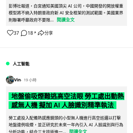
彭博社報道，白宮通知美國頂尖 AI 公司，中國開發的開放權重
模型將不納入特朗普政府新 AI 安全框架的測試範圍。美國業界
閱讀全文
則聯署呼籲政府不要限...
37
18
分享
↗
人工智能
Vin
19 小時
地盤偷吸煙難逃高空法眼 勞工處出動熱
感無人機 擬加 AI 人臉識別精準執法
勞工處投入配備熱感應鏡頭的小型無人機進行高空巡邏以打擊
地盤違例吸煙，並正研究於未來一年內引入 AI 人臉識別與行為
閱讀全文
分析功能，結合三大技術進一...