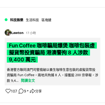
科技娛樂
生活科技
區塊鏈
Lawton
17 小時
Fun Coffee 咖啡騙局爆煲 咖啡包裝虛
擬貨幣投資騙局 港澳警拘 8 人涉款
9,400 萬元
香港警方聯同澳門司警搗破以養生咖啡生意包裝的虛擬貨幣投
資騙局 Fun Coffee，兩地共拘捕 8 人，接獲逾 200 宗舉報，涉
閱讀全文
款 9,4...
107
9
分享
↗