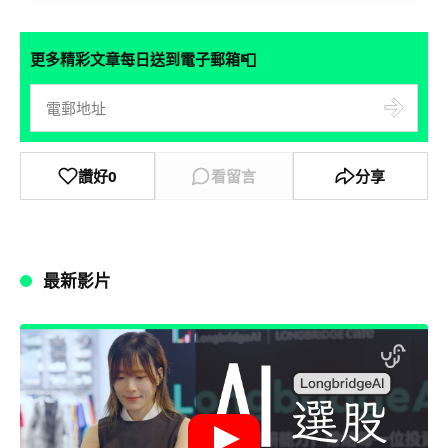
📮
更多精彩文章每日送到電子郵箱
讚好
0
看留言
分享
最新影片