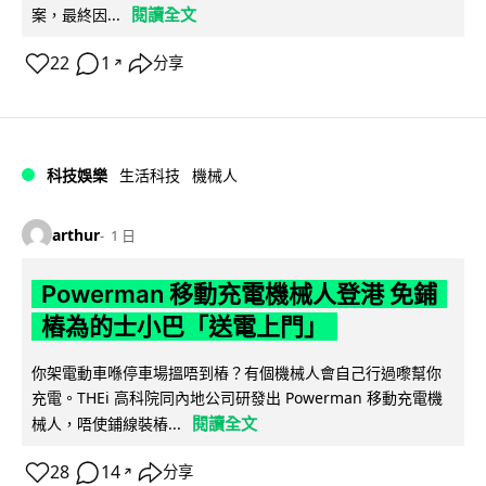
閱讀全文
案，最終因...
22
1
分享
↗
科技娛樂
生活科技
機械人
arthur
1 日
Powerman 移動充電機械人登港 免鋪
樁為的士小巴「送電上門」
你架電動車喺停車場搵唔到樁？有個機械人會自己行過嚟幫你
充電。THEi 高科院同內地公司研發出 Powerman 移動充電機
閱讀全文
械人，唔使鋪線裝樁...
28
14
分享
↗