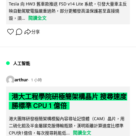
Tesla 向 HW3 舊車款推送 FSD v14 Lite 系統，引發大量車主反
映自動駕駛電腦嚴重過熱，部分更觸發高溫保護甚至直接燒
閱讀全文
毀，須...
分享
人工智能
arthur
1 小時
港大工程學院研極簡架構晶片 搜尋速度
勝標準 CPU 1 億倍
港大團隊研發極簡架構模擬內容尋址記憶體（CAM）晶片，用
二硫化鉬及半金屬銻克服傳輸瓶頸，漢明距離計算速度比標準
閱讀全文
CPU快1億倍，每次搜尋耗能低...