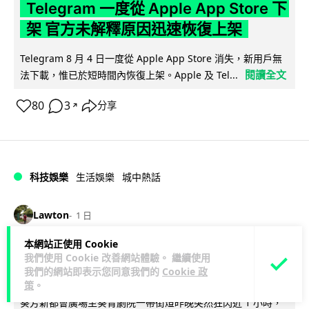
Telegram 一度從 Apple App Store 下
架 官方未解釋原因迅速恢復上架
Telegram 8 月 4 日一度從 Apple App Store 消失，新用戶無
閱讀全文
法下載，惟已於短時間內恢復上架。Apple 及 Tel...
80
3
分享
↗
科技娛樂
生活娛樂
城中熱話
Lawton
1 日
本網站正使用 Cookie
葵芳街燈狂閃近 1 小時 網民笑稱「幻彩
我們使用 Cookie 改善網站體驗。 繼續使用
泳葵芳」
我們的網站即表示您同意我們的
Cookie 政
策
。
葵芳新都會廣場至葵青劇院一帶街燈昨晚突然狂閃近 1 小時，