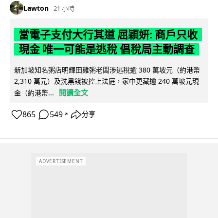
Lawton
21 小時
當電子支付大行其道 屈穎妍: 商戶只收
現金 唯一可能是逃稅 倡稅局主動調查
新加坡知名粥店明輝田雞粥老闆涉逃稅逾 380 萬坡元（約港幣
2,310 萬元）及洗黑錢被控上法庭，家中更藏逾 240 萬坡元現
閱讀全文
金（約港幣...
865
549
分享
↗
ADVERTISEMENT