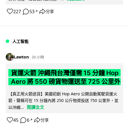
227
53
分享
↗
人工智能
Lawton
20 小時
貨運火箭 沖繩飛台灣僅需 15 分鐘 Hop
Aero 將 550 磅貨物運送至 725 公里外
【真正用火箭送貨】美國初創 Hop Aero 公開自動駕駛貨運火
箭，聲稱可在 15 分鐘內將 250 公斤物資投送 750 公里外，並
閱讀全文
以沖繩...
45
6
分享
↗