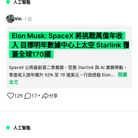
人工智能
Vin
1 日
Elon Musk: SpaceX 將挑戰萬億年收
入 目標明年數據中心上太空 Starlink 覆
蓋全球170國
SpaceX 公佈最新第二季業績，受惠 Starlink 與 AI 業務帶動，
閱讀
季度收入按年飆升 92% 至 78 億美元。行政總裁 Elon...
全文
129
17
分享
↗
人工智能