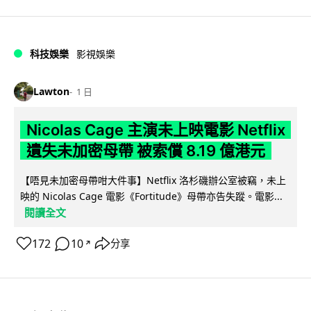
科技娛樂
影視娛樂
Lawton
1 日
Nicolas Cage 主演未上映電影 Netflix
遺失未加密母帶 被索償 8.19 億港元
【唔見未加密母帶咁大件事】Netflix 洛杉磯辦公室被竊，未上
映的 Nicolas Cage 電影《Fortitude》母帶亦告失蹤。電影...
閱讀全文
172
10
分享
↗