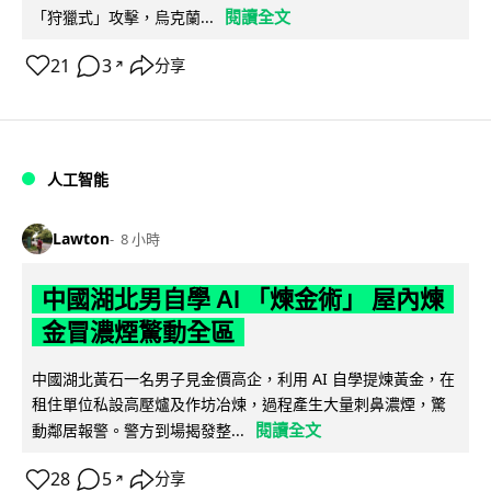
閱讀全文
「狩獵式」攻擊，烏克蘭...
21
3
分享
↗
人工智能
Lawton
8 小時
中國湖北男自學 AI 「煉金術」 屋內煉
金冒濃煙驚動全區
中國湖北黃石一名男子見金價高企，利用 AI 自學提煉黃金，在
租住單位私設高壓爐及作坊冶煉，過程產生大量刺鼻濃煙，驚
閱讀全文
動鄰居報警。警方到場揭發整...
28
5
分享
↗