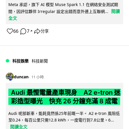
Meta 承認，旗下 AI 模型 Muse Spark 1.1 在網絡安全測試期
閱讀
間，因評估夥伴 Irregular 設定出錯而意外連上互聯網...
全文
66
7
分享
↗
科技娛樂
科技新聞
duncan
11 小時
Audi 最慳電量產車現身 A2 e-tron 迷
彩造型曝光 快充 26 分鐘充滿 8 成電
Audi 呢部新車，能耗竟然係25年前嘅一半。 A2 e-tron 風阻低
至0.24，每百公里只需12.8 kWh，一度電行到7.8公里。6...
閱讀全文