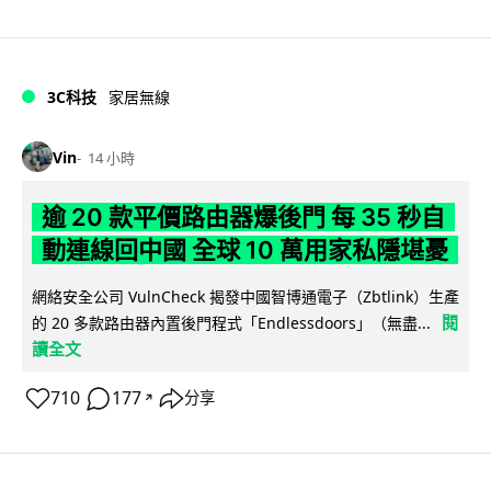
3C科技
家居無線
Vin
14 小時
逾 20 款平價路由器爆後門 每 35 秒自
動連線回中國 全球 10 萬用家私隱堪憂
網絡安全公司 VulnCheck 揭發中國智博通電子（Zbtlink）生產
閱
的 20 多款路由器內置後門程式「Endlessdoors」（無盡...
讀全文
710
177
分享
↗