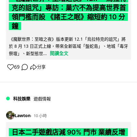
克的詛咒」專訪：巢穴不為提高世界首
領門檻而設 《諸王之眠》縮短約 10 分
鐘
《魔獸世界：至暗之夜》版本更新 12.1「烏拉特克的詛咒」將
於 8 月 13 日正式上線，帶來全新區域「盤蛇島」、地城「毒牙
閱讀全文
祭壇」、新型態世...
69
分享
科技娛樂
遊戲情報
Lawton
10 小時
日本二手遊戲店減 90% 門市 業績反增