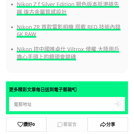
Nikon Z f Silver Edition 銀色版本抵港搶先
睇 復古金屬質感設計
Nikon ZR 首款電影相機 搭載 RED 技術內錄
6K RAW
Nikon 控中國唯卓仕 Viltrox 侵權 大陸用戶
擔心手頭上的鏡頭會變磚
📮
更多精彩文章每日送到電子郵箱
讚好
0
看留言
分享