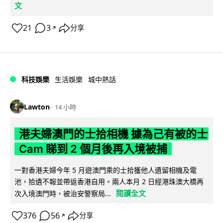
文
21
3
分享
↗
科技娛樂
生活娛樂
城中熱話
Lawton
14 小時
港夫婦澳門的士拾相機 據為己有被的士
Cam 睇到 2 個月後再入境被捕
一對香港夫婦今年 5 月遊澳門乘的士拾獲他人遺留相機及電
池，拾遺不報並帶返香港自用。兩人本月 2 日經港珠澳大橋再
閱讀全文
次入境澳門時，被治安警察局...
376
56
分享
↗