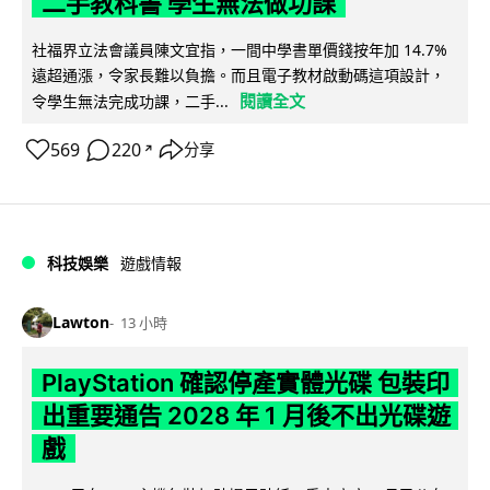
二手教科書 學生無法做功課
社福界立法會議員陳文宜指，一間中學書單價錢按年加 14.7%
遠超通漲，令家長難以負擔。而且電子教材啟動碼這項設計，
閱讀全文
令學生無法完成功課，二手...
569
220
分享
↗
科技娛樂
遊戲情報
Lawton
13 小時
PlayStation 確認停產實體光碟 包裝印
出重要通告 2028 年 1 月後不出光碟遊
戲