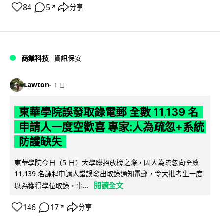
84
5
分享
↗
商業科技
資訊保安
Lawton
1 日
東華學院誤發取錄電郵 全數 11,139 名
申請人一度空歡喜 專家:人為疏忽+系統
防護缺失
東華學院今日（5 日）大學聯招放榜之際，因人為疏忽向全數
11,139 名課程申請人錯誤發出取錄通知電郵，令大批考生一度
閱讀全文
以為獲得學位取錄，事...
146
17
分享
↗