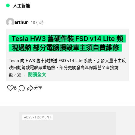
人工智能
arthur
18 小時
Tesla HW3 舊硬件裝 FSD v14 Lite 頻
現過熱 部分電腦損毀車主須自費維修
Tesla 向 HW3 舊車款推送 FSD v14 Lite 系統，引發大量車主反
映自動駕駛電腦嚴重過熱，部分更觸發高溫保護甚至直接燒
閱讀全文
毀，須...
6
分享
ADVERTISEMENT