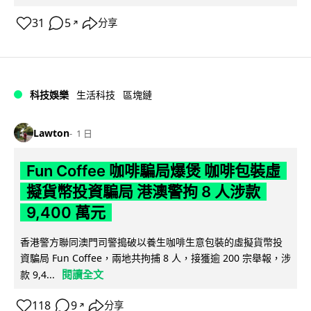
31
5
分享
↗
科技娛樂
生活科技
區塊鏈
Lawton
1 日
Fun Coffee 咖啡騙局爆煲 咖啡包裝虛
擬貨幣投資騙局 港澳警拘 8 人涉款
9,400 萬元
香港警方聯同澳門司警搗破以養生咖啡生意包裝的虛擬貨幣投
資騙局 Fun Coffee，兩地共拘捕 8 人，接獲逾 200 宗舉報，涉
閱讀全文
款 9,4...
118
9
分享
↗