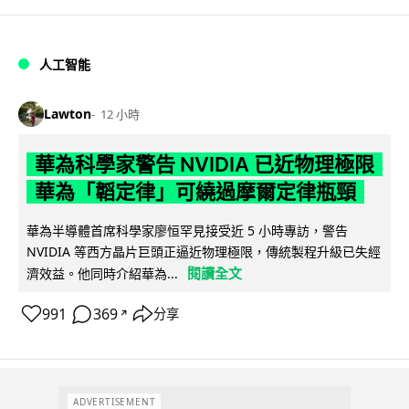
人工智能
Lawton
12 小時
華為科學家警告 NVIDIA 已近物理極限
華為「韜定律」可繞過摩爾定律瓶頸
華為半導體首席科學家廖恒罕見接受近 5 小時專訪，警告
NVIDIA 等西方晶片巨頭正逼近物理極限，傳統製程升級已失經
閱讀全文
濟效益。他同時介紹華為...
991
369
分享
↗
ADVERTISEMENT