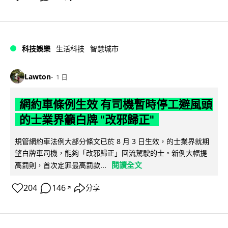
科技娛樂
生活科技
智慧城市
Lawton
1 日
網約車條例生效 有司機暫時停工避風頭
的士業界籲白牌 "改邪歸正"
規管網約車法例大部分條文已於 8 月 3 日生效，的士業界就期
望白牌車司機，能夠「改邪歸正」回流駕駛的士。新例大幅提
閱讀全文
高罰則，首次定罪最高罰款...
204
146
分享
↗