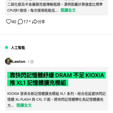
二硫化鉬及半金屬銻克服傳輸瓶頸，漢明距離計算速度比標準
閱讀全文
CPU快1億倍，每次搜尋耗能低...
40
17
分享
↗
人工智能
Lawton
1 日
靠快閃記憶體紓緩 DRAM 不足 KIOXIA
推 XL1 記憶體擴充模組
KIOXIA 發表全新記憶體擴充模組 XL1 系列，結合低延遲快閃記
憶體 XL-FLASH 與 CXL 介面，將快閃記憶體轉化為記憶體擴充
閱讀全文
方...