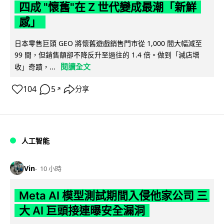
四成 "懷舊"在 Z 世代變成最潮「新鮮
感」
日本零售巨頭 GEO 將懷舊遊戲銷售門市從 1,000 間大幅減至
99 間，但銷售額卻不降反升至過往的 1.4 倍。做到「減店增
閱讀全文
收」奇蹟，...
104
5
分享
↗
人工智能
Vin
10 小時
Meta AI 模型測試期間入侵他家公司 三
大 AI 巨頭接連曝安全漏洞