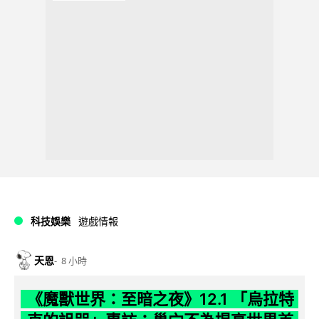
科技娛樂
遊戲情報
天恩
8 小時
《魔獸世界：至暗之夜》12.1 「烏拉特