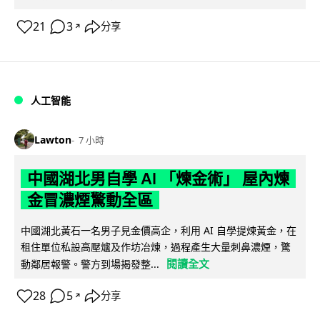
21
3
分享
↗
人工智能
Lawton
7 小時
中國湖北男自學 AI 「煉金術」 屋內煉
金冒濃煙驚動全區
中國湖北黃石一名男子見金價高企，利用 AI 自學提煉黃金，在
租住單位私設高壓爐及作坊冶煉，過程產生大量刺鼻濃煙，驚
閱讀全文
動鄰居報警。警方到場揭發整...
28
5
分享
↗