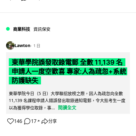
商業科技
資訊保安
Lawton
1 日
東華學院誤發取錄電郵 全數 11,139 名
申請人一度空歡喜 專家:人為疏忽+系統
防護缺失
東華學院今日（5 日）大學聯招放榜之際，因人為疏忽向全數
11,139 名課程申請人錯誤發出取錄通知電郵，令大批考生一度
閱讀全文
以為獲得學位取錄，事...
146
17
分享
↗