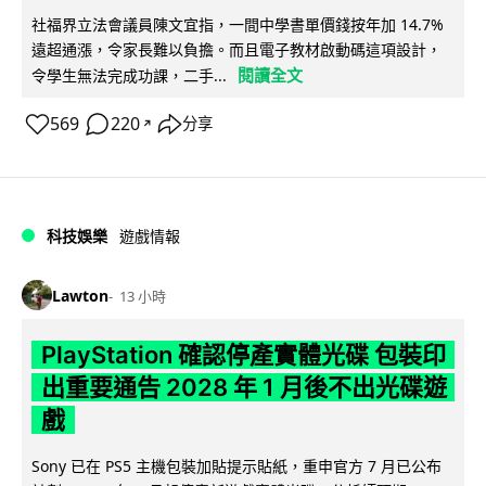
社福界立法會議員陳文宜指，一間中學書單價錢按年加 14.7%
遠超通漲，令家長難以負擔。而且電子教材啟動碼這項設計，
閱讀全文
令學生無法完成功課，二手...
569
220
分享
↗
科技娛樂
遊戲情報
Lawton
13 小時
PlayStation 確認停產實體光碟 包裝印
出重要通告 2028 年 1 月後不出光碟遊
戲
Sony 已在 PS5 主機包裝加貼提示貼紙，重申官方 7 月已公布