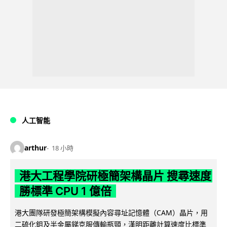
人工智能
arthur
18 小時
港大工程學院研極簡架構晶片 搜尋速度
勝標準 CPU 1 億倍
港大團隊研發極簡架構模擬內容尋址記憶體（CAM）晶片，用
二硫化鉬及半金屬銻克服傳輸瓶頸，漢明距離計算速度比標準