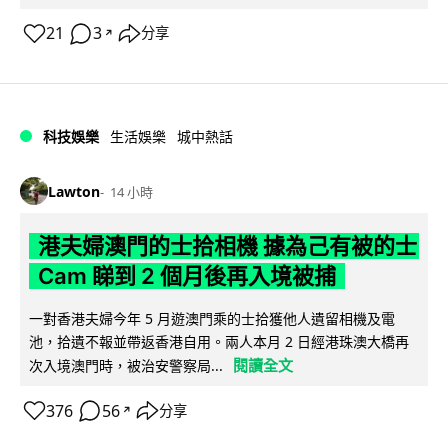
21
3
分享
↗
科技娛樂
生活娛樂
城中熱話
Lawton
14 小時
港夫婦澳門的士拾相機 據為己有被的士
Cam 睇到 2 個月後再入境被捕
一對香港夫婦今年 5 月遊澳門乘的士拾獲他人遺留相機及電
池，拾遺不報並帶返香港自用。兩人本月 2 日經港珠澳大橋再
閱讀全文
次入境澳門時，被治安警察局...
376
56
分享
↗