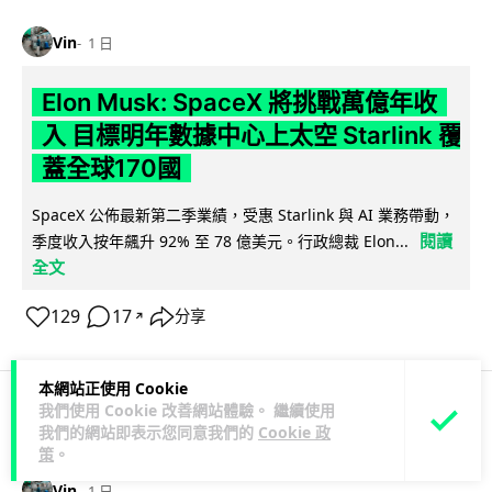
Vin
1 日
Elon Musk: SpaceX 將挑戰萬億年收
入 目標明年數據中心上太空 Starlink 覆
蓋全球170國
SpaceX 公佈最新第二季業績，受惠 Starlink 與 AI 業務帶動，
閱讀
季度收入按年飆升 92% 至 78 億美元。行政總裁 Elon...
全文
129
17
分享
↗
本網站正使用 Cookie
我們使用 Cookie 改善網站體驗。 繼續使用
人工智能
我們的網站即表示您同意我們的
Cookie 政
策
。
Vin
1 日