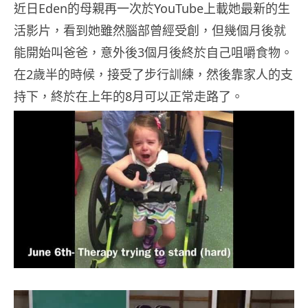
近日Eden的母親再一次於YouTube上載她最新的生
活影片，看到她雖然腦部曾經受創，但幾個月後就
能開始叫爸爸，意外後3個月後終於自己咀嚼食物。
在2歲半的時候，接受了步行訓練，然後靠家人的支
持下，終於在上年的8月可以正常走路了。