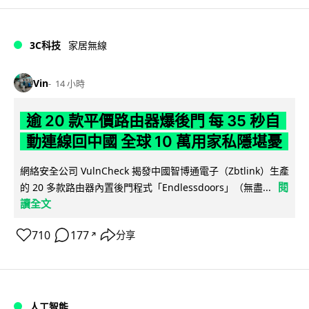
3C科技
家居無線
Vin
14 小時
逾 20 款平價路由器爆後門 每 35 秒自
動連線回中國 全球 10 萬用家私隱堪憂
網絡安全公司 VulnCheck 揭發中國智博通電子（Zbtlink）生產
閱
的 20 多款路由器內置後門程式「Endlessdoors」（無盡...
讀全文
710
177
分享
↗
人工智能