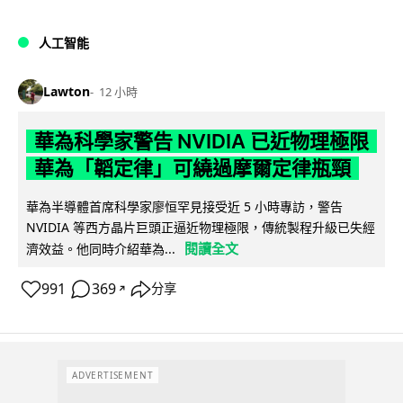
人工智能
Lawton
12 小時
華為科學家警告 NVIDIA 已近物理極限
華為「韜定律」可繞過摩爾定律瓶頸
華為半導體首席科學家廖恒罕見接受近 5 小時專訪，警告
NVIDIA 等西方晶片巨頭正逼近物理極限，傳統製程升級已失經
閱讀全文
濟效益。他同時介紹華為...
991
369
分享
↗
ADVERTISEMENT