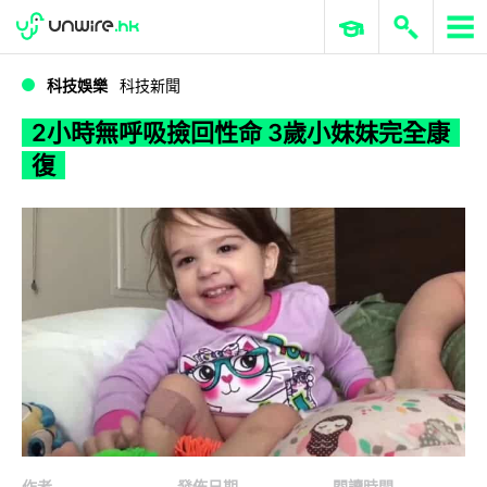
WWDC 2026
GenAI 與雲端科技專區
ERP 與商業 AI
2小時無呼吸撿回性命 3歲小妹妹完全康復
科技娛樂
科技新聞
2小時無呼吸撿回性命 3歲小妹妹完全康
復
作者
發佈日期
閱讀時間