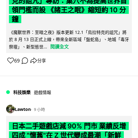
克的詛咒」專訪：巢穴不為提高世界首
領門檻而設 《諸王之眠》縮短約 10 分
鐘
《魔獸世界：至暗之夜》版本更新 12.1「烏拉特克的詛咒」將
於 8 月 13 日正式上線，帶來全新區域「盤蛇島」、地城「毒牙
閱讀全文
祭壇」、新型態世...
69
分享
科技娛樂
遊戲情報
Lawton
9 小時
日本二手遊戲店減 90% 門市 業績反增
四成 "懷舊"在 Z 世代變成最潮「新鮮