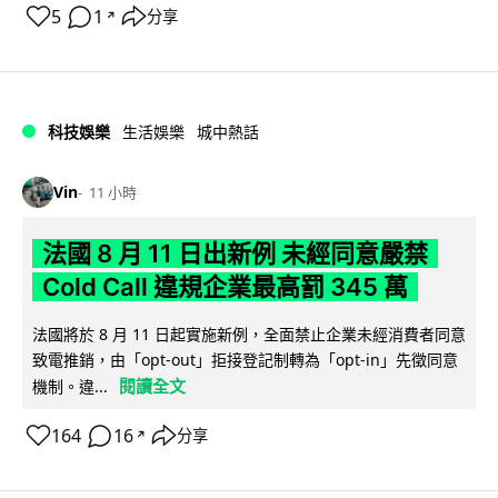
5
1
分享
↗
科技娛樂
生活娛樂
城中熱話
Vin
11 小時
法國 8 月 11 日出新例 未經同意嚴禁
Cold Call 違規企業最高罰 345 萬
法國將於 8 月 11 日起實施新例，全面禁止企業未經消費者同意
致電推銷，由「opt-out」拒接登記制轉為「opt-in」先徵同意
閱讀全文
機制。違...
164
16
分享
↗