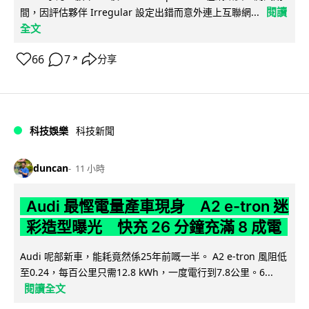
閱讀
間，因評估夥伴 Irregular 設定出錯而意外連上互聯網...
全文
66
7
分享
↗
科技娛樂
科技新聞
duncan
11 小時
Audi 最慳電量產車現身 A2 e-tron 迷
彩造型曝光 快充 26 分鐘充滿 8 成電
Audi 呢部新車，能耗竟然係25年前嘅一半。 A2 e-tron 風阻低
至0.24，每百公里只需12.8 kWh，一度電行到7.8公里。6...
閱讀全文