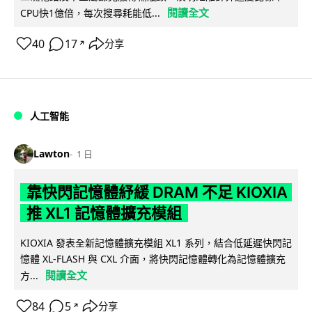
閱讀全文
CPU快1億倍，每次搜尋耗能低...
40
17
分享
↗
人工智能
Lawton
1 日
靠快閃記憶體紓緩 DRAM 不足 KIOXIA
推 XL1 記憶體擴充模組
KIOXIA 發表全新記憶體擴充模組 XL1 系列，結合低延遲快閃記
憶體 XL-FLASH 與 CXL 介面，將快閃記憶體轉化為記憶體擴充
閱讀全文
方...
84
5
分享
↗