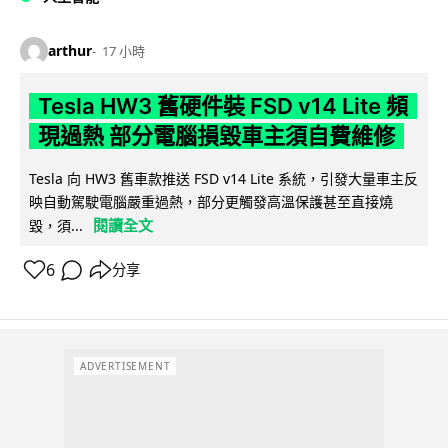
arthur
17 小時
Tesla HW3 舊硬件裝 FSD v14 Lite 頻
現過熱 部分電腦損毀車主須自費維修
Tesla 向 HW3 舊車款推送 FSD v14 Lite 系統，引發大量車主反
映自動駕駛電腦嚴重過熱，部分更觸發高溫保護甚至直接燒
閱讀全文
毀，須...
6
分享
ADVERTISEMENT