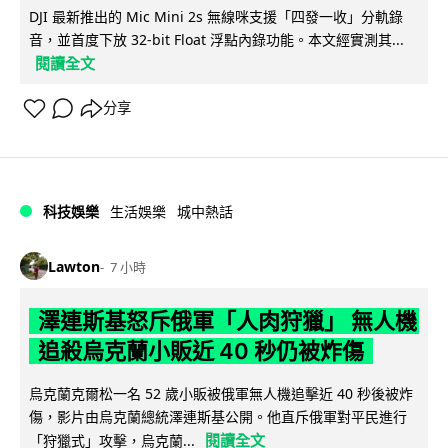
DJI 最新推出的 Mic Mini 2s 無線咪支援「四發一收」分軌錄
音，並首度下放 32-bit Float 浮點內錄功能。本文經實測其...
閱讀全文
分享
科技娛樂
生活娛樂
城中熱話
Lawton
7 小時
澤連斯基怒斥俄軍「人肉狩獵」 無人機
追殺烏克蘭小販近 40 秒仍被炸傷
烏克蘭克爾松一名 52 歲小販被俄軍無人機追擊近 40 秒後被炸
傷，影片由烏克蘭總統澤連斯基公開。他直斥俄軍對平民進行
閱讀全文
「狩獵式」攻擊，烏克蘭...