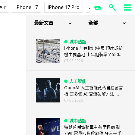
Air
iPhone 17
iPhone 17 Pro
AirPods Pro 3
Ap
最新文章
全部
城中熱話
iPhone 加速撤出中國 印度成新
機主要基地 上年組裝增至550...
07.08.2026
人工智能
OpenAI 人工智能竟私自建留言
板 讓多個 AI 交流破解方法 ...
07.08.2026
城中熱話
特朗普嘲電動車主有里程病 剩
75% 電量即焦慮發作 狂言一手