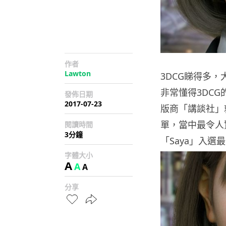
作者
Lawton
3DCG睇得多
非常懂得3DC
發佈日期
2017-07-23
版商「講談社」就
單，當中最令人
閱讀時間
3分鐘
「Saya」入選
字體大小
A
A
A
分享