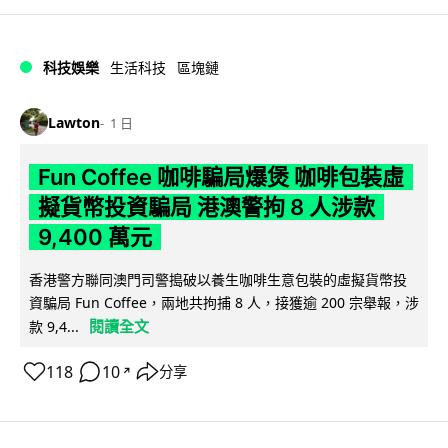
科技娛樂
生活科技
區塊鏈
Lawton
1 日
Fun Coffee 咖啡騙局爆煲 咖啡包裝虛
擬貨幣投資騙局 港澳警拘 8 人涉款
9,400 萬元
香港警方聯同澳門司警搗破以養生咖啡生意包裝的虛擬貨幣投
資騙局 Fun Coffee，兩地共拘捕 8 人，接獲逾 200 宗舉報，涉
閱讀全文
款 9,4...
118
10
分享
↗