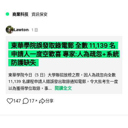
商業科技
資訊保安
Lawton
1 日
東華學院誤發取錄電郵 全數 11,139 名
申請人一度空歡喜 專家:人為疏忽+系統
防護缺失
東華學院今日（5 日）大學聯招放榜之際，因人為疏忽向全數
11,139 名課程申請人錯誤發出取錄通知電郵，令大批考生一度
閱讀全文
以為獲得學位取錄，事...
147
17
分享
↗