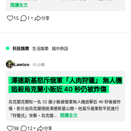
閱讀全文
15
1
分享
↗
科技娛樂
生活娛樂
城中熱話
Lawton
10 小時
澤連斯基怒斥俄軍「人肉狩獵」 無人機
追殺烏克蘭小販近 40 秒仍被炸傷
烏克蘭克爾松一名 52 歲小販被俄軍無人機追擊近 40 秒後被炸
傷，影片由烏克蘭總統澤連斯基公開。他直斥俄軍對平民進行
閱讀全文
「狩獵式」攻擊，烏克蘭...
38
12
分享
↗