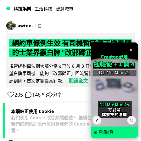
科技娛樂
生活科技
智慧城市
Lawton
1 日
網約車條例生效 有司機暫時停工避風頭
×
的士業界籲白牌 "改邪歸正"
規管網約車法例大部分條文已於 8 月 3 日生效，的士業界就期
望白牌車司機，能夠「改邪歸正」回流駕駛的士。新例大幅提
閱讀全文
高罰則，首次定罪最高罰款...
205
146
分享
↗
本網站正使用 Cookie
我們使用 Cookie 改善網站體驗。 繼續使用
🎵
⛶
我們的網站即表示您同意我們的
Cookie 政
人工智能
策
。
📖 詳細評測
→