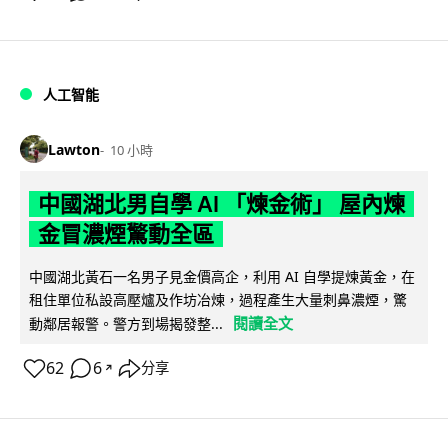
人工智能
Lawton
10 小時
中國湖北男自學 AI 「煉金術」 屋內煉
金冒濃煙驚動全區
中國湖北黃石一名男子見金價高企，利用 AI 自學提煉黃金，在
租住單位私設高壓爐及作坊冶煉，過程產生大量刺鼻濃煙，驚
閱讀全文
動鄰居報警。警方到場揭發整...
62
6
分享
↗