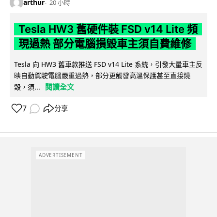
arthur
20 小時
Tesla HW3 舊硬件裝 FSD v14 Lite 頻
現過熱 部分電腦損毀車主須自費維修
Tesla 向 HW3 舊車款推送 FSD v14 Lite 系統，引發大量車主反
映自動駕駛電腦嚴重過熱，部分更觸發高溫保護甚至直接燒
閱讀全文
毀，須...
7
分享
ADVERTISEMENT