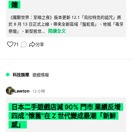
鐘
《魔獸世界：至暗之夜》版本更新 12.1「烏拉特克的詛咒」將
於 8 月 13 日正式上線，帶來全新區域「盤蛇島」、地城「毒牙
閱讀全文
祭壇」、新型態世...
71
分享
科技娛樂
遊戲情報
Lawton
12 小時
日本二手遊戲店減 90% 門市 業績反增
四成 "懷舊"在 Z 世代變成最潮「新鮮
感」