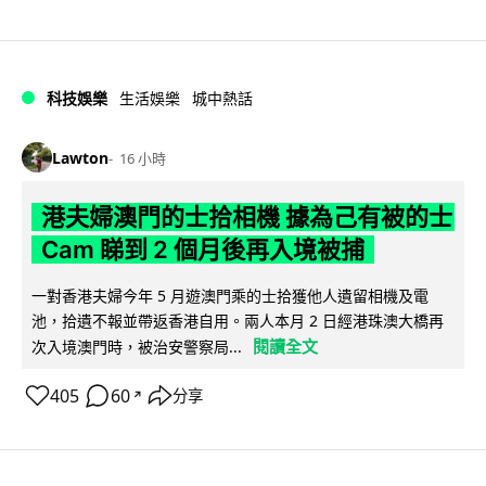
科技娛樂
生活娛樂
城中熱話
Lawton
16 小時
港夫婦澳門的士拾相機 據為己有被的士
Cam 睇到 2 個月後再入境被捕
一對香港夫婦今年 5 月遊澳門乘的士拾獲他人遺留相機及電
池，拾遺不報並帶返香港自用。兩人本月 2 日經港珠澳大橋再
閱讀全文
次入境澳門時，被治安警察局...
405
60
分享
↗