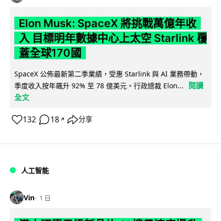
Elon Musk: SpaceX 將挑戰萬億年收
入 目標明年數據中心上太空 Starlink 覆
蓋全球170國
SpaceX 公佈最新第二季業績，受惠 Starlink 與 AI 業務帶動，
閱讀
季度收入按年飆升 92% 至 78 億美元。行政總裁 Elon...
全文
132
18
分享
↗
人工智能
Vin
1 日