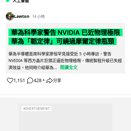
人工智能
Lawton
14 小時
華為科學家警告 NVIDIA 已近物理極限
華為「韜定律」可繞過摩爾定律瓶頸
華為半導體首席科學家廖恒罕見接受近 5 小時專訪，警告
NVIDIA 等西方晶片巨頭正逼近物理極限，傳統製程升級已失經
閱讀全文
濟效益。他同時介紹華為...
1,151
428
分享
↗
ADVERTISEMENT