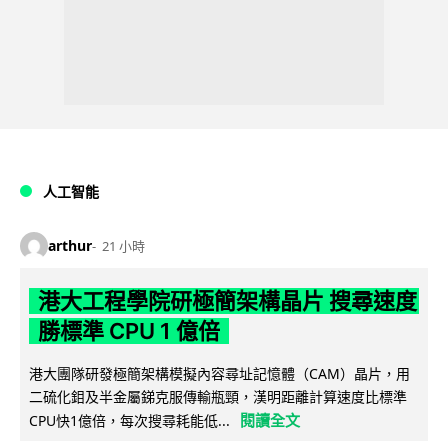
人工智能
arthur
21 小時
港大工程學院研極簡架構晶片 搜尋速度
勝標準 CPU 1 億倍
港大團隊研發極簡架構模擬內容尋址記憶體（CAM）晶片，用
二硫化鉬及半金屬銻克服傳輸瓶頸，漢明距離計算速度比標準
閱讀全文
CPU快1億倍，每次搜尋耗能低...