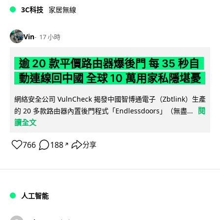
3C科技
家居無線
Vin
17 小時
逾 20 款平價路由器爆後門 每 35 秒自
動連線回中國 全球 10 萬用家私隱堪憂
網絡安全公司 VulnCheck 揭發中國智博通電子（Zbtlink）生產
閱
的 20 多款路由器內置後門程式「Endlessdoors」（無盡...
讀全文
766
188
分享
↗
人工智能