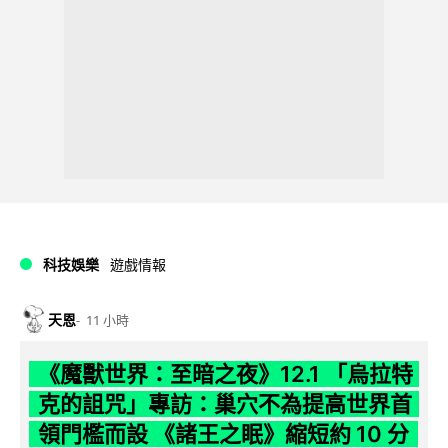
科技娛樂
遊戲情報
天恩
11 小時
《魔獸世界：至暗之夜》12.1 「烏拉特
克的詛咒」專訪：巢穴不為提高世界首
領門檻而設 《諸王之眠》縮短約 10 分