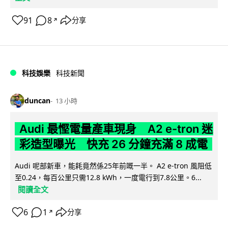
91
8
分享
↗
科技娛樂
科技新聞
duncan
13 小時
Audi 最慳電量產車現身 A2 e-tron 迷
彩造型曝光 快充 26 分鐘充滿 8 成電
Audi 呢部新車，能耗竟然係25年前嘅一半。 A2 e-tron 風阻低
至0.24，每百公里只需12.8 kWh，一度電行到7.8公里。6...
閱讀全文
6
1
分享
↗