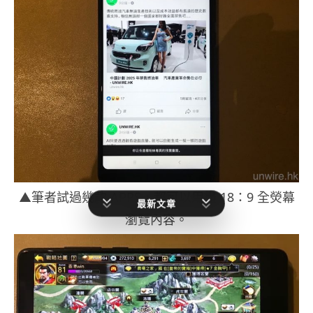
▲筆者試過幾款 APPS，都可以用盡 18：9 全熒幕
最新文章
瀏覽內容。