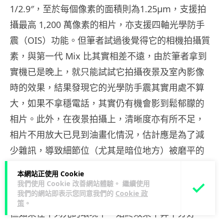
1/2.9″，至於每個像素的面積則為1.25µm，支援拍
攝最高 1,200 萬像素的相片，亦支援四軸光學防手
震（OIS）功能。但筆者試過後覺得它的相機拍攝質
素，與第一代 Mix 比其實相差不遠，由於筆者拿到
實機已是晚上，就只能試試它拍攝夜景及室內影像
時的效果，結果發現它的光學防手震其實用處不算
大，如果不拿穩電話，其實仍有機會影到鬆郁朦的
相片。此外，在夜景拍攝上，清晰度亦有所不足，
相片不用放大已見到油畫化情況，估計應是為了減
少雜訊，導致細節位（尤其是暗位地方）被磨平的
緣故。此外，在拍攝人像上，它的美顏模式確實有
本網站正使用 Cookie
所改進，只要不是調校得太誇張（使用預設模
我們使用 Cookie 改善網站體驗。 繼續使用
我們的網站即表示您同意我們的
Cookie 政
式），基本上拍成「蛇精臉」的情況不會再出現，
策
。
但如果在不夠光的環境下，始終效果不算十分好，