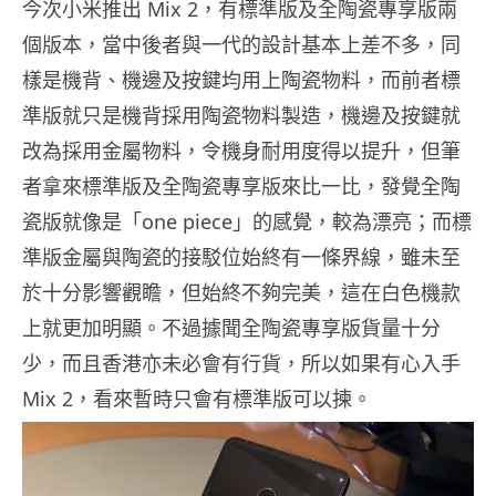
今次小米推出 Mix 2，有標準版及全陶瓷專享版兩
個版本，當中後者與一代的設計基本上差不多，同
樣是機背、機邊及按鍵均用上陶瓷物料，而前者標
準版就只是機背採用陶瓷物料製造，機邊及按鍵就
改為採用金屬物料，令機身耐用度得以提升，但筆
者拿來標準版及全陶瓷專享版來比一比，發覺全陶
瓷版就像是「one piece」的感覺，較為漂亮；而標
準版金屬與陶瓷的接駁位始終有一條界線，雖未至
於十分影響觀瞻，但始終不夠完美，這在白色機款
上就更加明顯。不過據聞全陶瓷專享版貨量十分
少，而且香港亦未必會有行貨，所以如果有心入手
Mix 2，看來暫時只會有標準版可以揀。