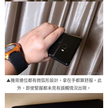
▲機背邊位都有微弧形設計，拿在手都算舒服。此
外，即使緊握都未見有誤觸情況出現。