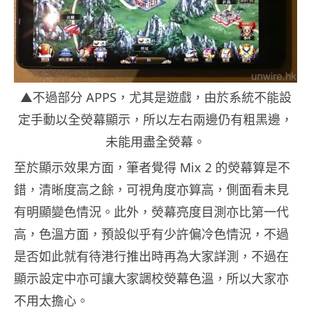
▲不過部分 APPS，尤其是遊戲，由於系統不能設
定手動以全熒幕顯示，所以左右兩邊仍有粗黑邊，
未能用盡全熒幕。
至於顯示效果方面，筆者覺得 Mix 2 的熒幕算是不
錯，清晰度高之餘，可視角度亦算高，側面看未見
有明顯變色情況。此外，熒幕亮度目測亦比第一代
高，色溫方面，預設似乎有少許偏冷色情況，不過
是否如此就有待港行推出時再為大家詳測，不過在
顯示設定中亦可讓大家調校熒幕色溫，所以大家亦
不用太擔心。