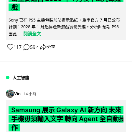
戲
Sony 已在 PS5 主機包裝加貼提示貼紙，重申官方 7 月已公布
計劃：2028 年 1 月起停產新遊戲實體光碟。分析師預期 PS6
閱讀全文
因此...
117
59
分享
↗
人工智能
Vin
14 小時
Samsung 展示 Galaxy AI 新方向 未來
手機毋須輸入文字 轉向 Agent 全自動操
作