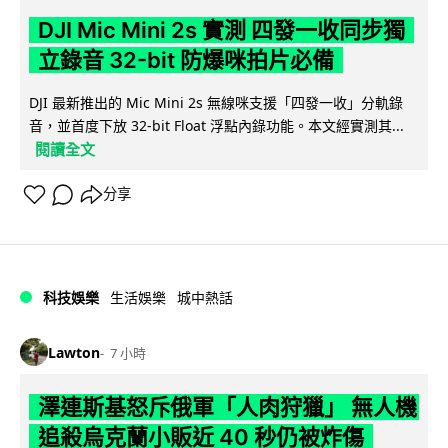
DJI Mic Mini 2s 實測 四發一收同步獨
立錄音 32-bit 防爆咪拍片必備
DJI 最新推出的 Mic Mini 2s 無線咪支援「四發一收」分軌錄
音，並首度下放 32-bit Float 浮點內錄功能。本文經實測其...
閱讀全文
分享
科技娛樂
生活娛樂
城中熱話
Lawton
7 小時
澤連斯基怒斥俄軍「人肉狩獵」 無人機
追殺烏克蘭小販近 40 秒仍被炸傷