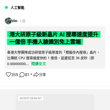
人工智能
Vin
1 日
港大研原子級新晶片 AI 搜尋速度提升
一億倍 手機人臉識別免上雲端
香港大學團隊成功研發原子級厚度的「模擬存內搜尋」晶片，
比傳統 CPU 搜尋速度快約 1 億倍，延遲低至 36 皮秒（即
閱讀全文
0.00000000...
359
81
分享
↗
ADVERTISEMENT