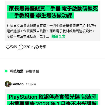
家長無得慳錢買二手書 電子啟動碼鎖死
二手教科書 學生無法做功課
社福界立法會議員陳文宜指，一間中學書單價錢按年加 14.7%
遠超通漲，令家長難以負擔。而且電子教材啟動碼這項設計，
閱讀全文
令學生無法完成功課，二手...
569
220
分享
↗
科技娛樂
遊戲情報
Lawton
13 小時
PlayStation 確認停產實體光碟 包裝印
出重要通告 2028 年 1 月後不出光碟遊