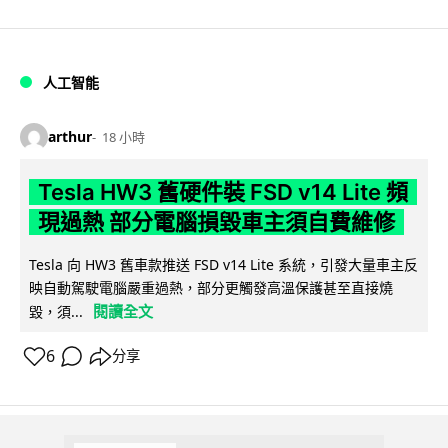
人工智能
arthur
18 小時
Tesla HW3 舊硬件裝 FSD v14 Lite 頻
現過熱 部分電腦損毀車主須自費維修
Tesla 向 HW3 舊車款推送 FSD v14 Lite 系統，引發大量車主反
映自動駕駛電腦嚴重過熱，部分更觸發高溫保護甚至直接燒
閱讀全文
毀，須...
6
分享