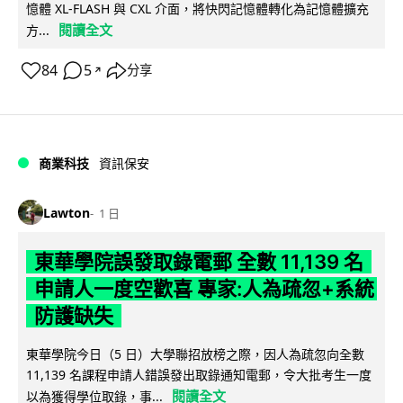
憶體 XL-FLASH 與 CXL 介面，將快閃記憶體轉化為記憶體擴充
閱讀全文
方...
84
5
分享
↗
商業科技
資訊保安
Lawton
1 日
東華學院誤發取錄電郵 全數 11,139 名
申請人一度空歡喜 專家:人為疏忽+系統
防護缺失
東華學院今日（5 日）大學聯招放榜之際，因人為疏忽向全數
11,139 名課程申請人錯誤發出取錄通知電郵，令大批考生一度
閱讀全文
以為獲得學位取錄，事...