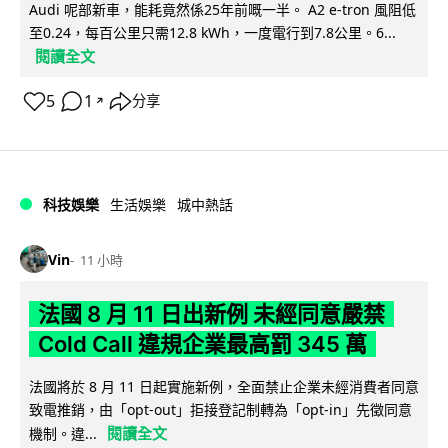
Audi 呢部新車，能耗竟然係25年前嘅一半。 A2 e-tron 風阻低
至0.24，每百公里只需12.8 kWh，一度電行到7.8公里。6...
閱讀全文
5
1
分享
↗
科技娛樂
生活娛樂
城中熱話
Vin
11 小時
法國 8 月 11 日出新例 未經同意嚴禁
Cold Call 違規企業最高罰 345 萬
法國將於 8 月 11 日起實施新例，全面禁止企業未經消費者同意
致電推銷，由「opt-out」拒接登記制轉為「opt-in」先徵同意
閱讀全文
機制。違...