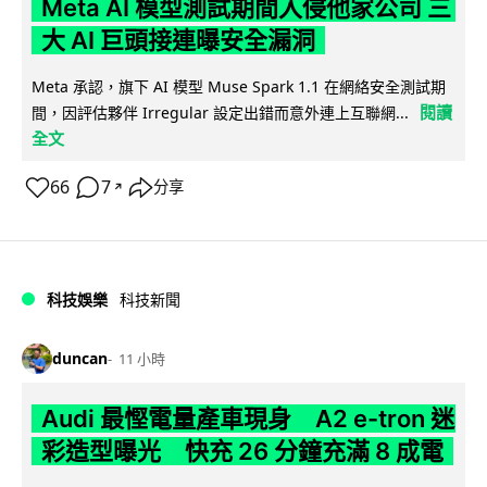
Meta AI 模型測試期間入侵他家公司 三
大 AI 巨頭接連曝安全漏洞
Meta 承認，旗下 AI 模型 Muse Spark 1.1 在網絡安全測試期
閱讀
間，因評估夥伴 Irregular 設定出錯而意外連上互聯網...
全文
66
7
分享
↗
科技娛樂
科技新聞
duncan
11 小時
Audi 最慳電量產車現身 A2 e-tron 迷
彩造型曝光 快充 26 分鐘充滿 8 成電