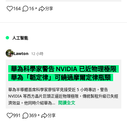
164
16
分享
↗
人工智能
Lawton
12 小時
華為科學家警告 NVIDIA 已近物理極限
華為「韜定律」可繞過摩爾定律瓶頸
華為半導體首席科學家廖恒罕見接受近 5 小時專訪，警告
NVIDIA 等西方晶片巨頭正逼近物理極限，傳統製程升級已失經
閱讀全文
濟效益。他同時介紹華為...
991
369
分享
↗