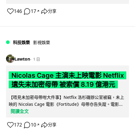
146
17
分享
↗
科技娛樂
影視娛樂
Lawton
1 日
Nicolas Cage 主演未上映電影 Netflix
遺失未加密母帶 被索償 8.19 億港元
【唔見未加密母帶咁大件事】Netflix 洛杉磯辦公室被竊，未上
映的 Nicolas Cage 電影《Fortitude》母帶亦告失蹤。電影...
閱讀全文
172
10
分享
↗