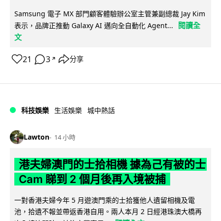
Samsung 電子 MX 部門顧客體驗辦公室主管兼副總裁 Jay Kim
閱讀全
表示，品牌正推動 Galaxy AI 邁向全自動化 Agent...
文
21
3
分享
↗
科技娛樂
生活娛樂
城中熱話
Lawton
14 小時
港夫婦澳門的士拾相機 據為己有被的士
Cam 睇到 2 個月後再入境被捕
一對香港夫婦今年 5 月遊澳門乘的士拾獲他人遺留相機及電
池，拾遺不報並帶返香港自用。兩人本月 2 日經港珠澳大橋再