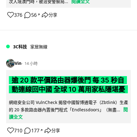
閱讀全文
次入境澳門時，被治安警察局...
376
56
分享
↗
3C科技
家居無線
Vin
14 小時
逾 20 款平價路由器爆後門 每 35 秒自
動連線回中國 全球 10 萬用家私隱堪憂
網絡安全公司 VulnCheck 揭發中國智博通電子（Zbtlink）生產
閱
的 20 多款路由器內置後門程式「Endlessdoors」（無盡...
讀全文
710
177
分享
↗