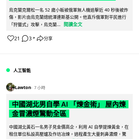
烏克蘭克爾松一名 52 歲小販被俄軍無人機追擊近 40 秒後被炸
傷，影片由烏克蘭總統澤連斯基公開。他直斥俄軍對平民進行
閱讀全文
「狩獵式」攻擊，烏克蘭...
21
3
分享
↗
人工智能
Lawton
7 小時
中國湖北男自學 AI 「煉金術」 屋內煉
金冒濃煙驚動全區
中國湖北黃石一名男子見金價高企，利用 AI 自學提煉黃金，在
租住單位私設高壓爐及作坊冶煉，過程產生大量刺鼻濃煙，驚