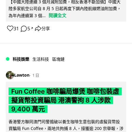
【中國大陸連續 3 個月減附加費，相反香港不斷加價】中國大
陸多家航空公司自 8 月 5 日起再度下調內陸航線燃油附加費，
閱讀全文
為年內連續第 3 個...
31
5
分享
↗
科技娛樂
生活科技
區塊鏈
Lawton
1 日
Fun Coffee 咖啡騙局爆煲 咖啡包裝虛
擬貨幣投資騙局 港澳警拘 8 人涉款
9,400 萬元
香港警方聯同澳門司警搗破以養生咖啡生意包裝的虛擬貨幣投
資騙局 Fun Coffee，兩地共拘捕 8 人，接獲逾 200 宗舉報，涉