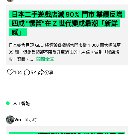
日本二手遊戲店減 90% 門市 業績反增
四成 "懷舊"在 Z 世代變成最潮「新鮮
感」
日本零售巨頭 GEO 將懷舊遊戲銷售門市從 1,000 間大幅減至
99 間，但銷售額卻不降反升至過往的 1.4 倍。做到「減店增
閱讀全文
收」奇蹟，...
104
5
分享
↗
人工智能
Vin
10 小時