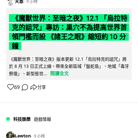
天恩
9 小時
《魔獸世界：至暗之夜》12.1 「烏拉特
克的詛咒」專訪：巢穴不為提高世界首
領門檻而設 《諸王之眠》縮短約 10 分
鐘
《魔獸世界：至暗之夜》版本更新 12.1「烏拉特克的詛咒」將
於 8 月 13 日正式上線，帶來全新區域「盤蛇島」、地城「毒牙
閱讀全文
祭壇」、新型態世...
69
分享
科技娛樂
遊戲情報
Lawton
9 小時