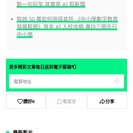
勳一句玩笑 其實是 AI 假新聞
智啟 50 萬如何用得其所 《中小學數字教育
發展藍圖》首年 AI 入校攻略 專訪三間先行
中小學
📮
更多精彩文章每日送到電子郵箱
讚好
0
看留言
分享
最新影片