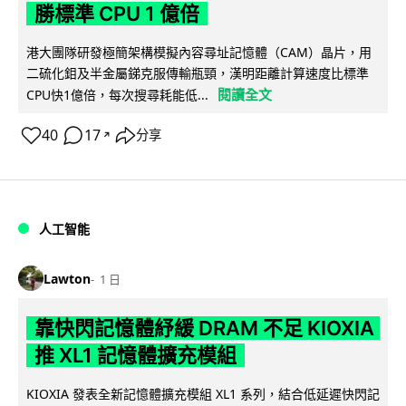
勝標準 CPU 1 億倍
港大團隊研發極簡架構模擬內容尋址記憶體（CAM）晶片，用
二硫化鉬及半金屬銻克服傳輸瓶頸，漢明距離計算速度比標準
閱讀全文
CPU快1億倍，每次搜尋耗能低...
40
17
分享
↗
人工智能
Lawton
1 日
靠快閃記憶體紓緩 DRAM 不足 KIOXIA
推 XL1 記憶體擴充模組
KIOXIA 發表全新記憶體擴充模組 XL1 系列，結合低延遲快閃記