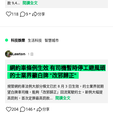
閱讀全文
款 9,4...
118
9
分享
↗
科技娛樂
生活科技
智慧城市
Lawton
1 日
網約車條例生效 有司機暫時停工避風頭
的士業界籲白牌 "改邪歸正"
規管網約車法例大部分條文已於 8 月 3 日生效，的士業界就期
望白牌車司機，能夠「改邪歸正」回流駕駛的士。新例大幅提
閱讀全文
高罰則，首次定罪最高罰款...
204
146
分享
↗