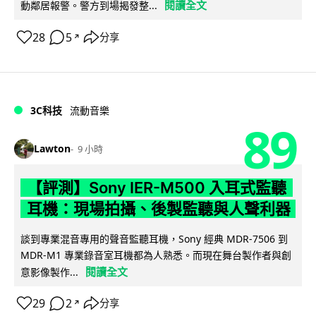
閱讀全文
動鄰居報警。警方到場揭發整...
28
5
分享
↗
3C科技
流動音樂
89
Lawton
9 小時
【評測】Sony IER-M500 入耳式監聽
耳機：現場拍攝、後製監聽與人聲利器
談到專業混音專用的聲音監聽耳機，Sony 經典 MDR-7506 到
MDR-M1 專業錄音室耳機都為人熟悉。而現在舞台製作者與創
閱讀全文
意影像製作...
29
2
分享
↗