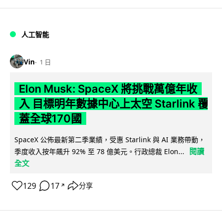
人工智能
Vin
1 日
Elon Musk: SpaceX 將挑戰萬億年收
入 目標明年數據中心上太空 Starlink 覆
蓋全球170國
SpaceX 公佈最新第二季業績，受惠 Starlink 與 AI 業務帶動，
閱讀
季度收入按年飆升 92% 至 78 億美元。行政總裁 Elon...
全文
129
17
分享
↗