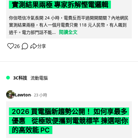
實測結果兩極 專家拆解慳電邏輯
你信唔信冷氣長開 24 小時，電費反而平過開開關關？內地網民
實測結果兩極，有人一個月電費只需 118 元人民幣，有人飆到
閱讀全文
過千。電力部門話不能...
26
分享
3C科技
流動電腦
Lawton
23 小時
2026 買電腦新趨勢公開！ 如何享最多
優惠 從極致便攜到電競標竿 揀選啱你
的高效能 PC