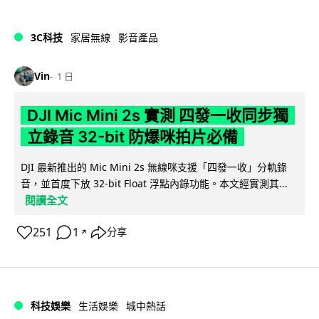
3C科技
家居無線
影音產品
Vin
1 日
DJI Mic Mini 2s 實測 四發一收同步獨
立錄音 32-bit 防爆咪拍片必備
DJI 最新推出的 Mic Mini 2s 無線咪支援「四發一收」分軌錄
音，並首度下放 32-bit Float 浮點內錄功能。本文經實測其...
閱讀全文
251
1
分享
↗
科技娛樂
生活娛樂
城中熱話