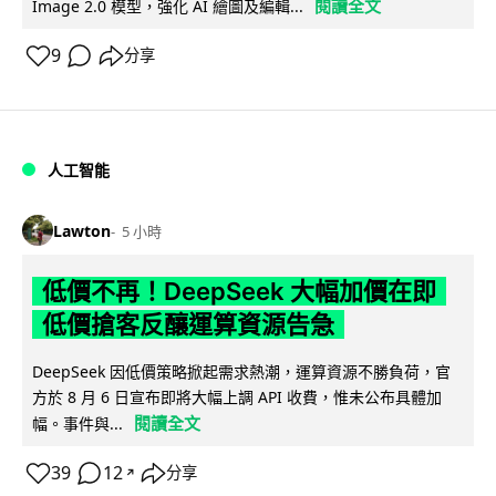
閱讀全文
Image 2.0 模型，強化 AI 繪圖及編輯...
9
分享
人工智能
Lawton
5 小時
低價不再！DeepSeek 大幅加價在即
低價搶客反釀運算資源告急
DeepSeek 因低價策略掀起需求熱潮，運算資源不勝負荷，官
方於 8 月 6 日宣布即將大幅上調 API 收費，惟未公布具體加
閱讀全文
幅。事件與...
39
12
分享
↗