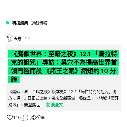
科技娛樂
遊戲情報
天恩
2 日
《魔獸世界：至暗之夜》12.1 「烏拉特
克的詛咒」專訪：巢穴不為提高世界首
領門檻而設 《諸王之眠》縮短約 10 分
鐘
《魔獸世界：至暗之夜》版本更新 12.1「烏拉特克的詛咒」將
於 8 月 13 日正式上線，帶來全新區域「盤蛇島」、地城「毒牙
閱讀全文
祭壇」、新型態世...
116
分享