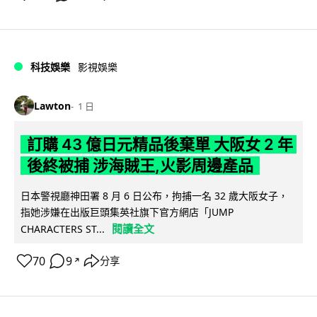
科技娛樂
影視娛樂
Lawton
1 日
訂購 43 億日元精品後棄單 大阪女 2 年
後終被捕 涉海賊王,火影周邊產品
日本警視廳神田署 8 月 6 日公布，拘捕一名 32 歲大阪女子，
指她涉嫌在出版巨頭集英社旗下官方網店「JUMP
閱讀全文
CHARACTERS ST...
70
9
分享
↗