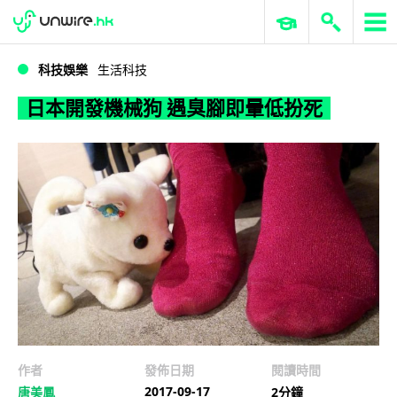
WWDC 2026
GenAI 與雲端科技專區
ERP 與商業 AI
日本開發機械狗 遇臭腳即暈低扮死
科技娛樂
生活科技
日本開發機械狗 遇臭腳即暈低扮死
作者
發佈日期
閱讀時間
2017-09-17
唐美鳳
2分鐘