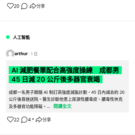
20
分享
人工智能
arthur
1 日
AI 減肥餐單配合高強度操練 成都男
45 日減 20 公斤後多器官衰竭
成都一名男子跟隨 AI 制訂高強度減脂計劃，45 日內減去約 20
公斤後昏迷送院。醫生診斷他患上尿源性膿毒症、膿毒性休克
閱讀全文
及多器官功能障礙。...
22
4
分享
↗