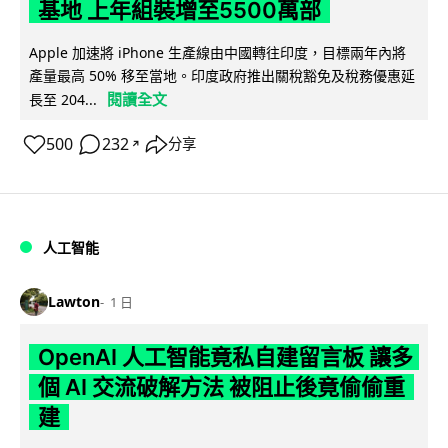
基地 上年組裝增至5500萬部
Apple 加速將 iPhone 生產線由中國轉往印度，目標兩年內將
產量最高 50% 移至當地。印度政府推出關稅豁免及稅務優惠延
閱讀全文
長至 204...
500
232
分享
↗
人工智能
Lawton
1 日
OpenAI 人工智能竟私自建留言板 讓多
個 AI 交流破解方法 被阻止後竟偷偷重
建