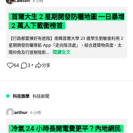
Lawton
8 小時
首爾大生 2 星期開發防曬地圖 一日暴增
2 萬人下載衝榜首
【行路都要揀好有遮陰】南韓首爾大學 23 歲學生劉敏俊利用 2
星期開發防曬導航 App「走向陰涼處」，結合建築物高度、太
閱讀全文
陽仰角及行道樹陰影...
64
3
分享
↗
科技娛樂
科技新聞
arthur
9 小時
冷氣 24 小時長開電費更平？內地網民