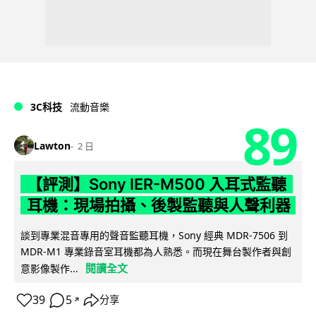
3C科技
流動音樂
89
Lawton
2 日
【評測】Sony IER-M500 入耳式監聽
耳機：現場拍攝、後製監聽與人聲利器
談到專業混音專用的聲音監聽耳機，Sony 經典 MDR-7506 到
MDR-M1 專業錄音室耳機都為人熟悉。而現在舞台製作者與創
閱讀全文
意影像製作...
39
5
分享
↗