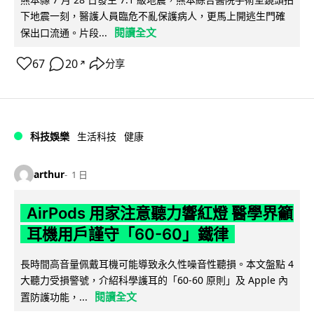
下地震一刻，醫護人員臨危不亂保護病人，更馬上開逃生門確
閱讀全文
保出口流通。片段...
67
20
分享
↗
科技娛樂
生活科技
健康
arthur
1 日
AirPods 用家注意聽力響紅燈 醫學界籲
耳機用戶謹守「60-60」鐵律
長時間高音量佩戴耳機可能導致永久性噪音性聽損。本文盤點 4
大聽力受損警號，介紹科學護耳的「60-60 原則」及 Apple 內
閱讀全文
置防護功能，...