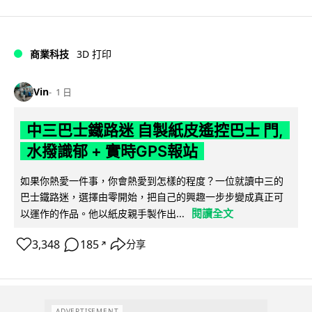
商業科技
3D 打印
Vin
1 日
中三巴士鐵路迷 自製紙皮遙控巴士 門,
水撥識郁 + 實時GPS報站
如果你熱愛一件事，你會熱愛到怎樣的程度？一位就讀中三的
巴士鐵路迷，選擇由零開始，把自己的興趣一步步變成真正可
閱讀全文
以運作的作品。他以紙皮親手製作出...
3,348
185
分享
↗
ADVERTISEMENT