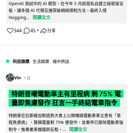
OpenAI 測試中的 AI 模型，在今年 5 月起竟私自建立秘密留言
板，讓多個 AI 代理互通突破網絡限制方法，最終入侵
閱讀全文
Hugging...
344
45
分享
↗
科技娛樂
生活娛樂
城中熱話
Vin
1 日
特朗普嘲電動車主有里程病 剩 75% 電
量即焦慮發作 狂言一手終結電車指令
特朗普在拉斯維加斯造勢大會上公開嘲諷電動車車主患有「里
程焦慮病」，聲稱電量剩 75% 便發作，並重申已廢除電動車強
閱讀全文
制令。惟專業車媒隨即反駁，...