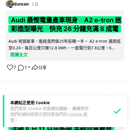
duncan
2 日
Audi 最慳電量產車現身 A2 e-tron 迷
彩造型曝光 快充 26 分鐘充滿 8 成電
Audi 呢部新車，能耗竟然係25年前嘅一半。 A2 e-tron 風阻低
至0.24，每百公里只需12.8 kWh，一度電行到7.8公里。6...
閱讀全文
7
1
分享
↗
科技娛樂
生活娛樂
城中熱話
本網站正使用 Cookie
我們使用 Cookie 改善網站體驗。 繼續使用
Vin
2 日
我們的網站即表示您同意我們的
Cookie 政
策
。
法國 8 月 11 日出新例 未經同意嚴禁