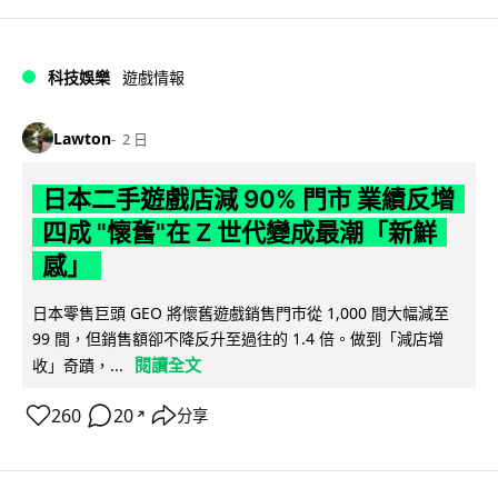
科技娛樂
遊戲情報
Lawton
2 日
日本二手遊戲店減 90% 門市 業績反增
四成 "懷舊"在 Z 世代變成最潮「新鮮
感」
日本零售巨頭 GEO 將懷舊遊戲銷售門市從 1,000 間大幅減至
99 間，但銷售額卻不降反升至過往的 1.4 倍。做到「減店增
閱讀全文
收」奇蹟，...
260
20
分享
↗