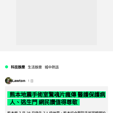
科技娛樂
生活娛樂
城中熱話
Lawton
1 日
熊本地震手術室驚魂片瘋傳 醫護保護病
人、逃生門 網民讚值得尊敬
熊本縣 7 月 28 日發生 7.1 級地震，熊本綜合醫院手術室鏡頭拍