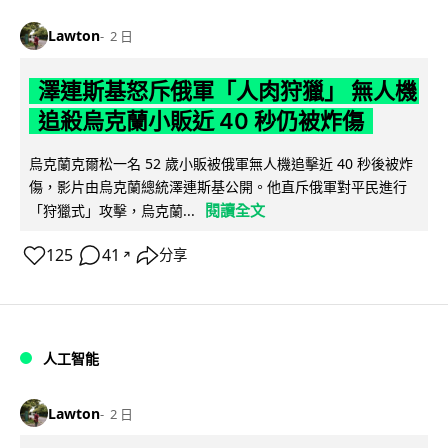
Lawton
2 日
澤連斯基怒斥俄軍「人肉狩獵」 無人機
追殺烏克蘭小販近 40 秒仍被炸傷
烏克蘭克爾松一名 52 歲小販被俄軍無人機追擊近 40 秒後被炸
傷，影片由烏克蘭總統澤連斯基公開。他直斥俄軍對平民進行
閱讀全文
「狩獵式」攻擊，烏克蘭...
125
41
分享
↗
人工智能
Lawton
2 日