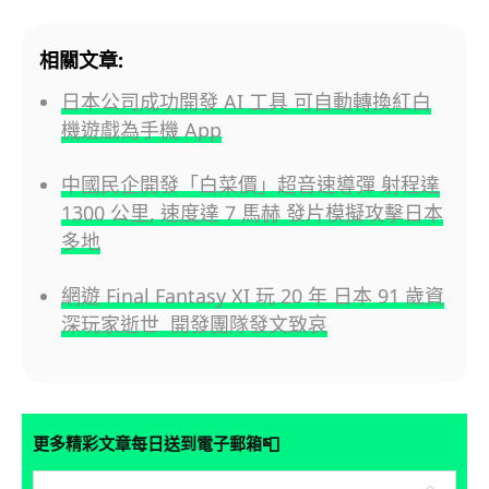
相關文章:
日本公司成功開發 AI 工具 可自動轉換紅白
機遊戲為手機 App
中國民企開發「白菜價」超音速導彈 射程達
1300 公里, 速度達 7 馬赫 發片模擬攻擊日本
多地
網遊 Final Fantasy XI 玩 20 年 日本 91 歲資
深玩家逝世 開發團隊發文致哀
📮
更多精彩文章每日送到電子郵箱