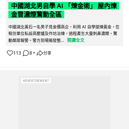
中國湖北男自學 AI 「煉金術」 屋內煉
金冒濃煙驚動全區
中國湖北黃石一名男子見金價高企，利用 AI 自學提煉黃金，在
租住單位私設高壓爐及作坊冶煉，過程產生大量刺鼻濃煙，驚
閱讀全文
動鄰居報警。警方到場揭發整...
113
8
分享
↗
ADVERTISEMENT