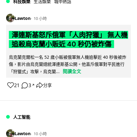
科技娛樂
生活娛樂
城中熱話
Lawton
10 小時
澤連斯基怒斥俄軍「人肉狩獵」 無人機
追殺烏克蘭小販近 40 秒仍被炸傷
烏克蘭克爾松一名 52 歲小販被俄軍無人機追擊近 40 秒後被炸
傷，影片由烏克蘭總統澤連斯基公開。他直斥俄軍對平民進行
閱讀全文
「狩獵式」攻擊，烏克蘭...
21
3
分享
↗
人工智能
Lawton
10 小時