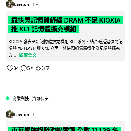
Lawton
1 日
靠快閃記憶體紓緩 DRAM 不足 KIOXIA
推 XL1 記憶體擴充模組
KIOXIA 發表全新記憶體擴充模組 XL1 系列，結合低延遲快閃記
憶體 XL-FLASH 與 CXL 介面，將快閃記憶體轉化為記憶體擴充
閱讀全文
方...
84
5
分享
↗
商業科技
資訊保安
Lawton
1 日
東華學院誤發取錄電郵 全數 11,139 名