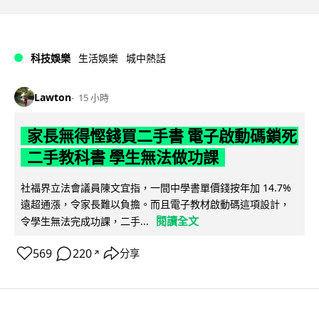
科技娛樂
生活娛樂
城中熱話
Lawton
15 小時
家長無得慳錢買二手書 電子啟動碼鎖死
二手教科書 學生無法做功課
社福界立法會議員陳文宜指，一間中學書單價錢按年加 14.7%
遠超通漲，令家長難以負擔。而且電子教材啟動碼這項設計，
閱讀全文
令學生無法完成功課，二手...
569
220
分享
↗