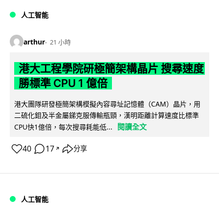
人工智能
arthur
21 小時
港大工程學院研極簡架構晶片 搜尋速度
勝標準 CPU 1 億倍
港大團隊研發極簡架構模擬內容尋址記憶體（CAM）晶片，用
二硫化鉬及半金屬銻克服傳輸瓶頸，漢明距離計算速度比標準
閱讀全文
CPU快1億倍，每次搜尋耗能低...
40
17
分享
↗
人工智能