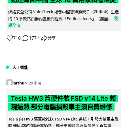
網絡安全公司 VulnCheck 揭發中國智博通電子（Zbtlink）生產
閱
的 20 多款路由器內置後門程式「Endlessdoors」（無盡...
讀全文
710
177
分享
↗
人工智能
arthur
20 小時
Tesla HW3 舊硬件裝 FSD v14 Lite 頻
現過熱 部分電腦損毀車主須自費維修
Tesla 向 HW3 舊車款推送 FSD v14 Lite 系統，引發大量車主反
映自動駕駛電腦嚴重過熱，部分更觸發高溫保護甚至直接燒