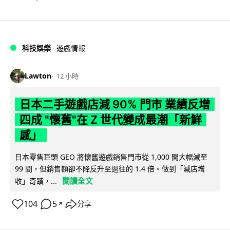
科技娛樂
遊戲情報
Lawton
12 小時
日本二手遊戲店減 90% 門市 業績反增
四成 "懷舊"在 Z 世代變成最潮「新鮮
感」
日本零售巨頭 GEO 將懷舊遊戲銷售門市從 1,000 間大幅減至
99 間，但銷售額卻不降反升至過往的 1.4 倍。做到「減店增
閱讀全文
收」奇蹟，...
104
5
分享
↗