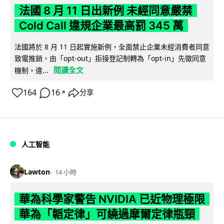
法國 8 月 11 日出新例 未經同意嚴禁
Cold Call 違規企業最高罰 345 萬
法國將於 8 月 11 日起實施新例，全面禁止企業未經消費者同意
致電推銷，由「opt-out」拒接登記制轉為「opt-in」先徵同意
閱讀全文
機制。違...
164
16
分享
↗
人工智能
Lawton
14 小時
華為科學家警告 NVIDIA 已近物理極限
華為「韜定律」可繞過摩爾定律瓶頸