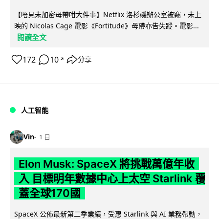
【唔見未加密母帶咁大件事】Netflix 洛杉磯辦公室被竊，未上
映的 Nicolas Cage 電影《Fortitude》母帶亦告失蹤。電影...
閱讀全文
172
10
分享
↗
人工智能
Vin
1 日
Elon Musk: SpaceX 將挑戰萬億年收
入 目標明年數據中心上太空 Starlink 覆
蓋全球170國
SpaceX 公佈最新第二季業績，受惠 Starlink 與 AI 業務帶動，