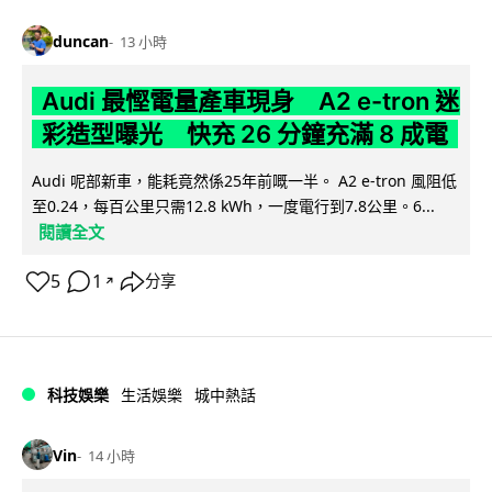
duncan
13 小時
Audi 最慳電量產車現身 A2 e-tron 迷
彩造型曝光 快充 26 分鐘充滿 8 成電
Audi 呢部新車，能耗竟然係25年前嘅一半。 A2 e-tron 風阻低
至0.24，每百公里只需12.8 kWh，一度電行到7.8公里。6...
閱讀全文
5
1
分享
↗
科技娛樂
生活娛樂
城中熱話
Vin
14 小時