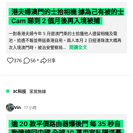
港夫婦澳門的士拾相機 據為己有被的士
Cam 睇到 2 個月後再入境被捕
一對香港夫婦今年 5 月遊澳門乘的士拾獲他人遺留相機及電
池，拾遺不報並帶返香港自用。兩人本月 2 日經港珠澳大橋再
閱讀全文
次入境澳門時，被治安警察局...
376
56
分享
↗
3C科技
家居無線
Vin
17 小時
逾 20 款平價路由器爆後門 每 35 秒自
動連線回中國 全球 10 萬用家私隱堪憂