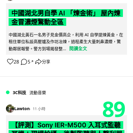
中國湖北男自學 AI 「煉金術」 屋內煉
金冒濃煙驚動全區
中國湖北黃石一名男子見金價高企，利用 AI 自學提煉黃金，在
租住單位私設高壓爐及作坊冶煉，過程產生大量刺鼻濃煙，驚
閱讀全文
動鄰居報警。警方到場揭發整...
28
5
分享
↗
3C科技
流動音樂
89
Lawton
11 小時
【評測】Sony IER-M500 入耳式監聽