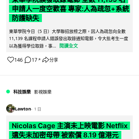
申請人一度空歡喜 專家:人為疏忽+系統
防護缺失
東華學院今日（5 日）大學聯招放榜之際，因人為疏忽向全數
11,139 名課程申請人錯誤發出取錄通知電郵，令大批考生一度
閱讀全文
以為獲得學位取錄，事...
146
17
分享
↗
科技娛樂
影視娛樂
Lawton
1 日
Nicolas Cage 主演未上映電影 Netflix
遺失未加密母帶 被索償 8.19 億港元