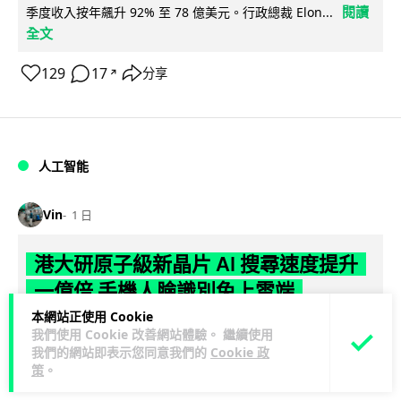
閱讀
季度收入按年飆升 92% 至 78 億美元。行政總裁 Elon...
全文
129
17
分享
↗
人工智能
Vin
1 日
港大研原子級新晶片 AI 搜尋速度提升
一億倍 手機人臉識別免上雲端
本網站正使用 Cookie
香港大學團隊成功研發原子級厚度的「模擬存內搜尋」晶片，
我們使用 Cookie 改善網站體驗。 繼續使用
比傳統 CPU 搜尋速度快約 1 億倍，延遲低至 36 皮秒（即
我們的網站即表示您同意我們的
Cookie 政
閱讀全文
策
。
0.00000000...