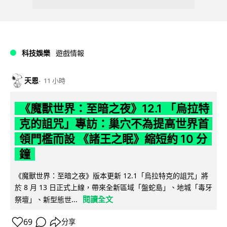
科技娛樂
遊戲情報
天恩
11 小時
《魔獸世界：至暗之夜》12.1 「烏拉特
克的詛咒」專訪：巢穴不為提高世界首
領門檻而設 《諸王之眠》縮短約 10 分
鐘
《魔獸世界：至暗之夜》版本更新 12.1「烏拉特克的詛咒」將
於 8 月 13 日正式上線，帶來全新區域「盤蛇島」、地城「毒牙
閱讀全文
祭壇」、新型態世...
69
分享