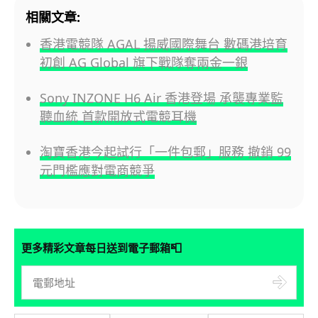
相關文章:
香港電競隊 AGAL 揚威國際舞台 數碼港培育
初創 AG Global 旗下戰隊奪兩金一銀
Sony INZONE H6 Air 香港登場 承襲專業監
聽血統 首款開放式電競耳機
淘寶香港今起試行「一件包郵」服務 撤銷 99
元門檻應對電商競爭
📮
更多精彩文章每日送到電子郵箱