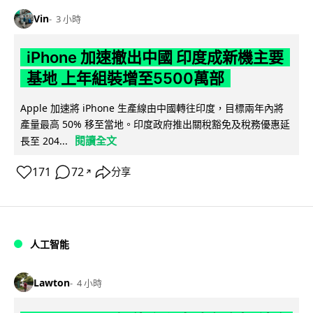
Vin
3 小時
iPhone 加速撤出中國 印度成新機主要
基地 上年組裝增至5500萬部
Apple 加速將 iPhone 生產線由中國轉往印度，目標兩年內將
產量最高 50% 移至當地。印度政府推出關稅豁免及稅務優惠延
閱讀全文
長至 204...
171
72
分享
↗
人工智能
Lawton
4 小時