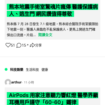
熊本地震手術室驚魂片瘋傳 醫護保護病
人、逃生門 網民讚值得尊敬
熊本縣 7 月 28 日發生 7.1 級地震，熊本綜合醫院手術室鏡頭拍
下地震一刻，醫護人員臨危不亂保護病人，更馬上開逃生門確
閱讀全文
保出口流通。片段...
51
15
分享
↗
科技娛樂
生活科技
健康
arthur
11 小時
AirPods 用家注意聽力響紅燈 醫學界籲
耳機用戶謹守「60-60」鐵律