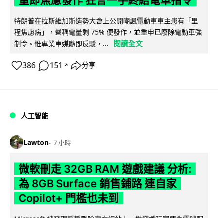
量即焦慮發作 狂言一手終結電車指令
特朗普在拉斯維加斯造勢大會上公開嘲諷電動車車主患有「里
程焦慮病」，聲稱電量剩 75% 便發作，並重申已廢除電動車強
閱讀全文
制令。惟專業車媒隨即反駁，...
386
151
分享
↗
人工智能
Lawton
7 小時
微軟刪走 32GB RAM 遊戲建議 分析:
為 8GB Surface 銷售鋪路 連自家
Copilot+ 門檻也未到