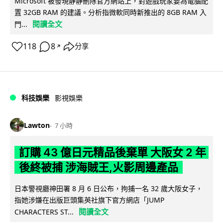
Microsoft 被發現靜靜刪除官方網站上，對遊戲玩家要為電腦配
置 32GB RAM 的建議。分析指微軟同時新推出的 8GB RAM 入
閱讀全文
門...
118
8
分享
↗
科技娛樂
影視娛樂
Lawton
7 小時
訂購 43 億日元精品後棄單 大阪女 2 年
後終被捕 涉海賊王,火影周邊產品
日本警視廳神田署 8 月 6 日公布，拘捕一名 32 歲大阪女子，
指她涉嫌在出版巨頭集英社旗下官方網店「JUMP
閱讀全文
CHARACTERS ST...