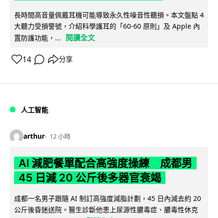
長時間高音量佩戴耳機可能導致永久性噪音性聽損。本文盤點 4
大聽力受損警號，介紹科學護耳的「60-60 原則」及 Apple 內
閱讀全文
置防護功能，...
14
分享
人工智能
arthur
12 小時
AI 減肥餐單配合高強度操練 成都男
45 日減 20 公斤後多器官衰竭
成都一名男子跟隨 AI 制訂高強度減脂計劃，45 日內減去約 20
公斤後昏迷送院。醫生診斷他患上尿源性膿毒症、膿毒性休克