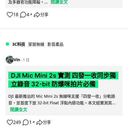
閱讀全文
及多器官功能障礙。...
18
4
分享
↗
3C科技
家居無線
影音產品
Vin
1 日
DJI Mic Mini 2s 實測 四發一收同步獨
立錄音 32-bit 防爆咪拍片必備
DJI 最新推出的 Mic Mini 2s 無線咪支援「四發一收」分軌錄
音，並首度下放 32-bit Float 浮點內錄功能。本文經實測其...
閱讀全文
249
1
分享
↗