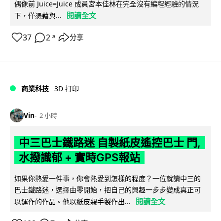
偶像前 Juice=Juice 成員宮本佳林在完全沒有編程經驗的情況
閱讀全文
下，僅憑藉與...
37
2
分享
↗
商業科技
3D 打印
Vin
2 小時
中三巴士鐵路迷 自製紙皮遙控巴士 門,
水撥識郁 + 實時GPS報站
如果你熱愛一件事，你會熱愛到怎樣的程度？一位就讀中三的
巴士鐵路迷，選擇由零開始，把自己的興趣一步步變成真正可
閱讀全文
以運作的作品。他以紙皮親手製作出...