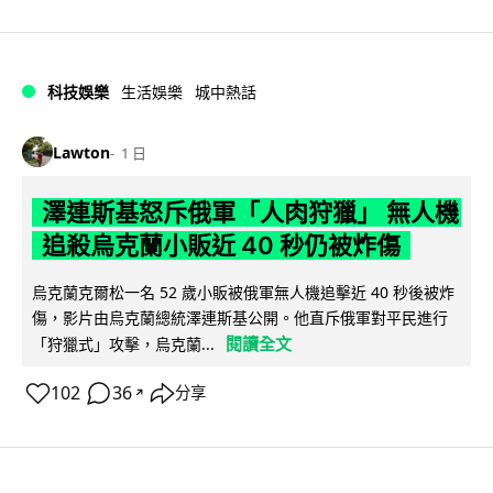
科技娛樂
生活娛樂
城中熱話
Lawton
1 日
澤連斯基怒斥俄軍「人肉狩獵」 無人機
追殺烏克蘭小販近 40 秒仍被炸傷
烏克蘭克爾松一名 52 歲小販被俄軍無人機追擊近 40 秒後被炸
傷，影片由烏克蘭總統澤連斯基公開。他直斥俄軍對平民進行
閱讀全文
「狩獵式」攻擊，烏克蘭...
102
36
分享
↗