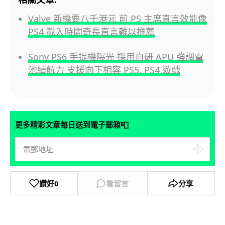
Valve 新機要八千港元 前 PS 主席直言效能像
PS4 載入時間奇長直言難以推薦
Sony PS6 手提機曝光 採用自研 APU 強調電
池續航力 支援向下相容 PS5, PS4 遊戲
📮
更多精彩文章每日送到電子郵箱
讚好
0
看留言
分享