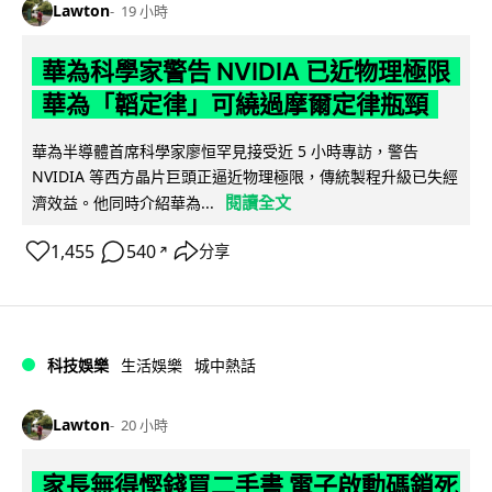
Lawton
19 小時
華為科學家警告 NVIDIA 已近物理極限
華為「韜定律」可繞過摩爾定律瓶頸
華為半導體首席科學家廖恒罕見接受近 5 小時專訪，警告
NVIDIA 等西方晶片巨頭正逼近物理極限，傳統製程升級已失經
閱讀全文
濟效益。他同時介紹華為...
1,455
540
分享
↗
科技娛樂
生活娛樂
城中熱話
Lawton
20 小時
家長無得慳錢買二手書 電子啟動碼鎖死