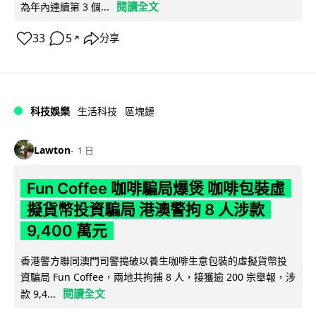
閱讀全文
為年內連續第 3 個...
33
5
分享
↗
科技娛樂
生活科技
區塊鏈
Lawton
1 日
Fun Coffee 咖啡騙局爆煲 咖啡包裝虛
擬貨幣投資騙局 港澳警拘 8 人涉款
9,400 萬元
香港警方聯同澳門司警搗破以養生咖啡生意包裝的虛擬貨幣投
資騙局 Fun Coffee，兩地共拘捕 8 人，接獲逾 200 宗舉報，涉
閱讀全文
款 9,4...