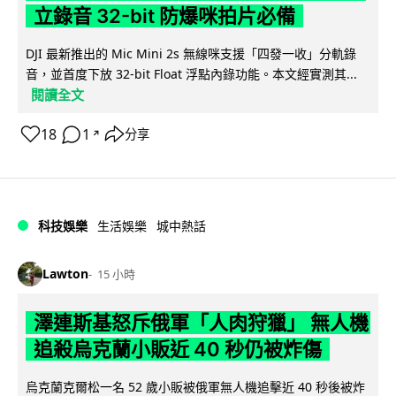
立錄音 32-bit 防爆咪拍片必備
DJI 最新推出的 Mic Mini 2s 無線咪支援「四發一收」分軌錄
音，並首度下放 32-bit Float 浮點內錄功能。本文經實測其...
閱讀全文
18
1
分享
↗
科技娛樂
生活娛樂
城中熱話
Lawton
15 小時
澤連斯基怒斥俄軍「人肉狩獵」 無人機
追殺烏克蘭小販近 40 秒仍被炸傷
烏克蘭克爾松一名 52 歲小販被俄軍無人機追擊近 40 秒後被炸