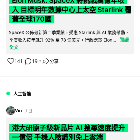
Elon Musk: SpaceX 將挑戰萬億年收
入 目標明年數據中心上太空 Starlink 覆
蓋全球170國
SpaceX 公佈最新第二季業績，受惠 Starlink 與 AI 業務帶動，
閱讀
季度收入按年飆升 92% 至 78 億美元。行政總裁 Elon...
全文
141
19
分享
↗
人工智能
Vin
1 日
港大研原子級新晶片 AI 搜尋速度提升
一億倍 手機人臉識別免上雲端