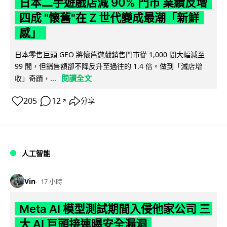
日本二手遊戲店減 90% 門市 業績反增
四成 "懷舊"在 Z 世代變成最潮「新鮮
感」
日本零售巨頭 GEO 將懷舊遊戲銷售門市從 1,000 間大幅減至
99 間，但銷售額卻不降反升至過往的 1.4 倍。做到「減店增
閱讀全文
收」奇蹟，...
205
12
分享
↗
人工智能
Vin
17 小時
Meta AI 模型測試期間入侵他家公司 三
大 AI 巨頭接連曝安全漏洞