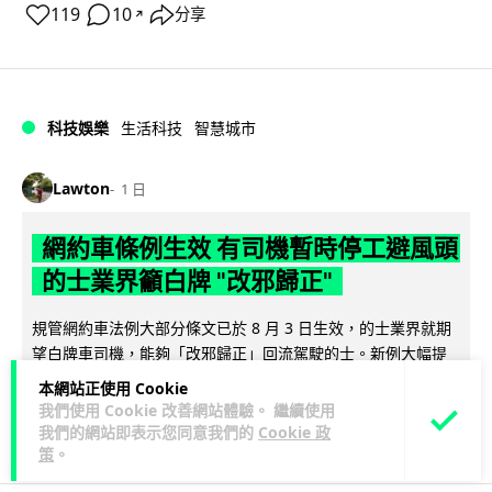
119
10
分享
↗
科技娛樂
生活科技
智慧城市
Lawton
1 日
網約車條例生效 有司機暫時停工避風頭
的士業界籲白牌 "改邪歸正"
規管網約車法例大部分條文已於 8 月 3 日生效，的士業界就期
望白牌車司機，能夠「改邪歸正」回流駕駛的士。新例大幅提
閱讀全文
高罰則，首次定罪最高罰款...
本網站正使用 Cookie
我們使用 Cookie 改善網站體驗。 繼續使用
207
147
分享
↗
我們的網站即表示您同意我們的
Cookie 政
策
。