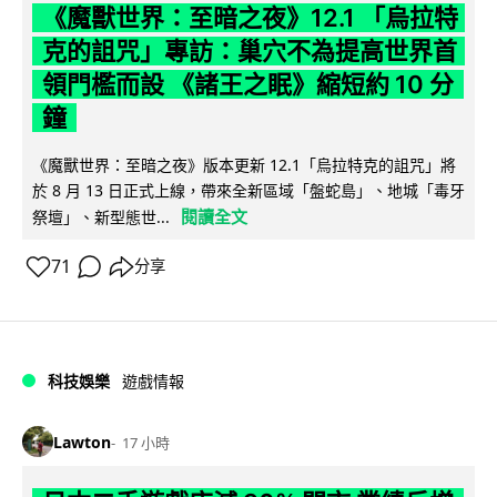
《魔獸世界：至暗之夜》12.1 「烏拉特
克的詛咒」專訪：巢穴不為提高世界首
領門檻而設 《諸王之眠》縮短約 10 分
鐘
《魔獸世界：至暗之夜》版本更新 12.1「烏拉特克的詛咒」將
於 8 月 13 日正式上線，帶來全新區域「盤蛇島」、地城「毒牙
閱讀全文
祭壇」、新型態世...
71
分享
科技娛樂
遊戲情報
Lawton
17 小時