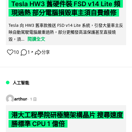
Tesla HW3 舊硬件裝 FSD v14 Lite 頻
現過熱 部分電腦損毀車主須自費維修
Tesla 向 HW3 舊車款推送 FSD v14 Lite 系統，引發大量車主反
映自動駕駛電腦嚴重過熱，部分更觸發高溫保護甚至直接燒
閱讀全文
毀，須...
10
1
分享
↗
人工智能
arthur
1 日
港大工程學院研極簡架構晶片 搜尋速度
勝標準 CPU 1 億倍