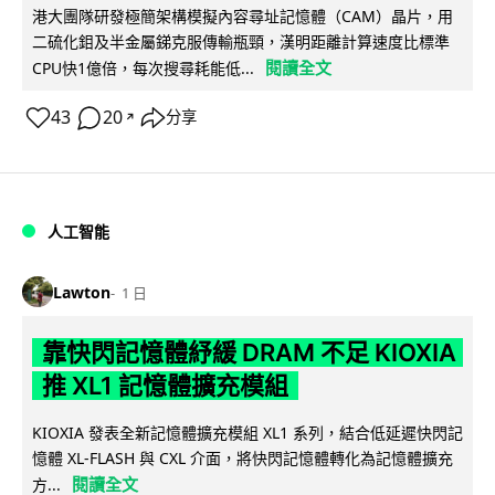
港大團隊研發極簡架構模擬內容尋址記憶體（CAM）晶片，用
二硫化鉬及半金屬銻克服傳輸瓶頸，漢明距離計算速度比標準
閱讀全文
CPU快1億倍，每次搜尋耗能低...
43
20
分享
↗
人工智能
Lawton
1 日
靠快閃記憶體紓緩 DRAM 不足 KIOXIA
推 XL1 記憶體擴充模組
KIOXIA 發表全新記憶體擴充模組 XL1 系列，結合低延遲快閃記
憶體 XL-FLASH 與 CXL 介面，將快閃記憶體轉化為記憶體擴充
閱讀全文
方...