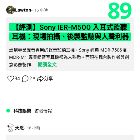
89
Lawton
16 小時
【評測】Sony IER-M500 入耳式監聽
耳機：現場拍攝、後製監聽與人聲利器
談到專業混音專用的聲音監聽耳機，Sony 經典 MDR-7506 到
MDR-M1 專業錄音室耳機都為人熟悉。而現在舞台製作者與創
閱讀全文
意影像製作...
34
2
分享
↗
科技娛樂
遊戲情報
天恩
16 小時