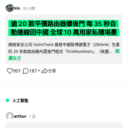
Vin
22 小時
逾 20 款平價路由器爆後門 每 35 秒自
動連線回中國 全球 10 萬用家私隱堪憂
網絡安全公司 VulnCheck 揭發中國智博通電子（Zbtlink）生產
閱
的 20 多款路由器內置後門程式「Endlessdoors」（無盡...
讀全文
901
187
分享
↗
人工智能
arthur
1 日