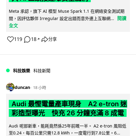
Meta 承認，旗下 AI 模型 Muse Spark 1.1 在網絡安全測試期
閱讀
間，因評估夥伴 Irregular 設定出錯而意外連上互聯網...
全文
119
18
分享
↗
科技娛樂
科技新聞
duncan
18 小時
Audi 最慳電量產車現身 A2 e-tron 迷
彩造型曝光 快充 26 分鐘充滿 8 成電
Audi 呢部新車，能耗竟然係25年前嘅一半。 A2 e-tron 風阻低
至0.24，每百公里只需12.8 kWh，一度電行到7.8公里。6...