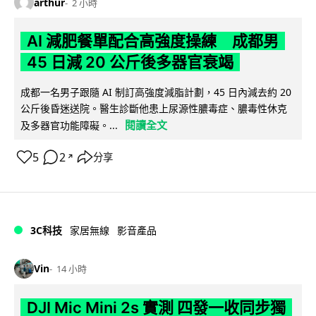
arthur
2 小時
AI 減肥餐單配合高強度操練 成都男
45 日減 20 公斤後多器官衰竭
成都一名男子跟隨 AI 制訂高強度減脂計劃，45 日內減去約 20
公斤後昏迷送院。醫生診斷他患上尿源性膿毒症、膿毒性休克
閱讀全文
及多器官功能障礙。...
5
2
分享
↗
3C科技
家居無線
影音產品
Vin
14 小時
DJI Mic Mini 2s 實測 四發一收同步獨