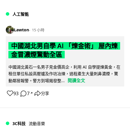
人工智能
Lawton
15 小時
中國湖北男自學 AI 「煉金術」 屋內煉
金冒濃煙驚動全區
中國湖北黃石一名男子見金價高企，利用 AI 自學提煉黃金，在
租住單位私設高壓爐及作坊冶煉，過程產生大量刺鼻濃煙，驚
閱讀全文
動鄰居報警。警方到場揭發整...
93
7
分享
↗
3C科技
流動音樂