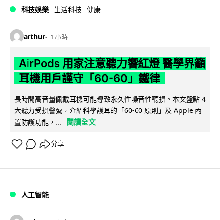
科技娛樂
生活科技
健康
arthur
1 小時
AirPods 用家注意聽力響紅燈 醫學界籲
耳機用戶謹守「60-60」鐵律
長時間高音量佩戴耳機可能導致永久性噪音性聽損。本文盤點 4
大聽力受損警號，介紹科學護耳的「60-60 原則」及 Apple 內
閱讀全文
置防護功能，...
分享
人工智能