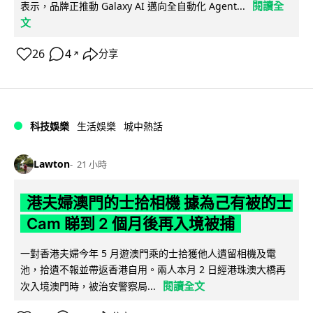
閱讀全
表示，品牌正推動 Galaxy AI 邁向全自動化 Agent...
文
26
4
分享
↗
科技娛樂
生活娛樂
城中熱話
Lawton
21 小時
港夫婦澳門的士拾相機 據為己有被的士
Cam 睇到 2 個月後再入境被捕
一對香港夫婦今年 5 月遊澳門乘的士拾獲他人遺留相機及電
池，拾遺不報並帶返香港自用。兩人本月 2 日經港珠澳大橋再
閱讀全文
次入境澳門時，被治安警察局...