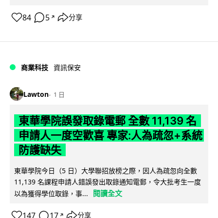
84
5
分享
↗
商業科技
資訊保安
Lawton
1 日
東華學院誤發取錄電郵 全數 11,139 名
申請人一度空歡喜 專家:人為疏忽+系統
防護缺失
東華學院今日（5 日）大學聯招放榜之際，因人為疏忽向全數
11,139 名課程申請人錯誤發出取錄通知電郵，令大批考生一度
閱讀全文
以為獲得學位取錄，事...
147
17
分享
↗