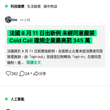
科技娛樂
生活娛樂
城中熱話
Vin
19 小時
法國 8 月 11 日出新例 未經同意嚴禁
Cold Call 違規企業最高罰 345 萬
法國將於 8 月 11 日起實施新例，全面禁止企業未經消費者同意
致電推銷，由「opt-out」拒接登記制轉為「opt-in」先徵同意
閱讀全文
機制。違...
282
24
分享
↗
人工智能