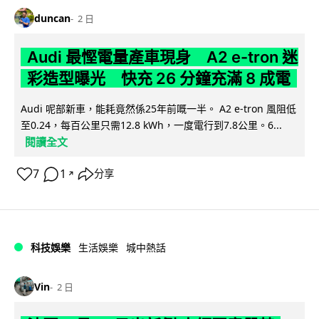
duncan
2 日
Audi 最慳電量產車現身 A2 e-tron 迷
彩造型曝光 快充 26 分鐘充滿 8 成電
Audi 呢部新車，能耗竟然係25年前嘅一半。 A2 e-tron 風阻低
至0.24，每百公里只需12.8 kWh，一度電行到7.8公里。6...
閱讀全文
7
1
分享
↗
科技娛樂
生活娛樂
城中熱話
Vin
2 日