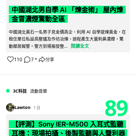
中國湖北男自學 AI 「煉金術」 屋內煉
金冒濃煙驚動全區
中國湖北黃石一名男子見金價高企，利用 AI 自學提煉黃金，在
租住單位私設高壓爐及作坊冶煉，過程產生大量刺鼻濃煙，驚
閱讀全文
動鄰居報警。警方到場揭發整...
110
7
分享
↗
3C科技
流動音樂
89
Lawton
1 日
【評測】Sony IER-M500 入耳式監聽
耳機：現場拍攝、後製監聽與人聲利器