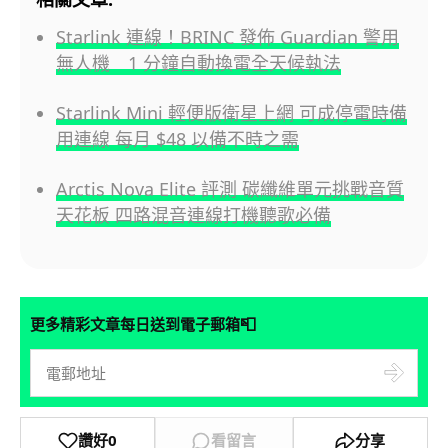
Starlink 連線！BRINC 發佈 Guardian 警用
無人機 1 分鐘自動換電全天候執法
Starlink Mini 輕便版衛星上網 可成停電時備
用連線 每月 $48 以備不時之需
Arctis Nova Elite 評測 碳纖維單元挑戰音質
天花板 四路混音連線打機聽歌必備
📮
更多精彩文章每日送到電子郵箱
讚好
0
看留言
分享