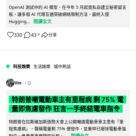
OpenAI 測試中的 AI 模型，在今年 5 月起竟私自建立秘密留言
板，讓多個 AI 代理互通突破網絡限制方法，最終入侵
閱讀全文
Hugging...
330
43
分享
↗
科技娛樂
生活娛樂
城中熱話
Vin
1 日
特朗普嘲電動車主有里程病 剩 75% 電
量即焦慮發作 狂言一手終結電車指令
特朗普在拉斯維加斯造勢大會上公開嘲諷電動車車主患有「里
程焦慮病」，聲稱電量剩 75% 便發作，並重申已廢除電動車強
閱讀全文
制令。惟專業車媒隨即反駁，...