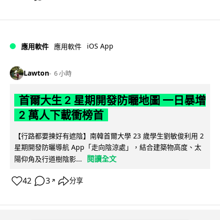
iOS App
應用軟件
應用軟件
Lawton
6 小時
首爾大生 2 星期開發防曬地圖 一日暴增
2 萬人下載衝榜首
【行路都要揀好有遮陰】南韓首爾大學 23 歲學生劉敏俊利用 2
星期開發防曬導航 App「走向陰涼處」，結合建築物高度、太
閱讀全文
陽仰角及行道樹陰影...
42
3
分享
↗