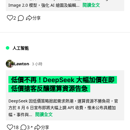
閱讀全文
Image 2.0 模型，強化 AI 繪圖及編輯...
2
分享
人工智能
Lawton
3 小時
低價不再！DeepSeek 大幅加價在即
低價搶客反釀運算資源告急
DeepSeek 因低價策略掀起需求熱潮，運算資源不勝負荷，官
方於 8 月 6 日宣布即將大幅上調 API 收費，惟未公布具體加
閱讀全文
幅。事件與...
18
3
分享
↗