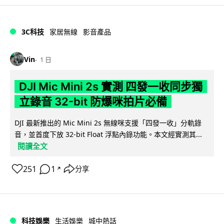
3C科技
家居無線
影音產品
Vin
1 日
DJI Mic Mini 2s 實測 四發一收同步獨
立錄音 32-bit 防爆咪拍片必備
DJI 最新推出的 Mic Mini 2s 無線咪支援「四發一收」分軌錄
音，並首度下放 32-bit Float 浮點內錄功能。本文經實測其...
閱讀全文
251
1
分享
↗
科技娛樂
生活娛樂
城中熱話