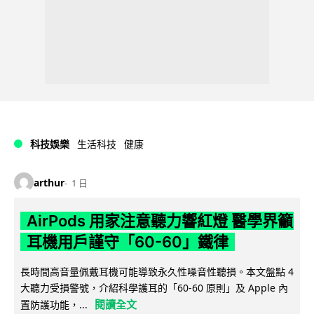
科技娛樂
生活科技
健康
arthur
1 日
AirPods 用家注意聽力響紅燈 醫學界籲
耳機用戶謹守「60-60」鐵律
長時間高音量佩戴耳機可能導致永久性噪音性聽損。本文盤點 4
大聽力受損警號，介紹科學護耳的「60-60 原則」及 Apple 內
閱讀全文
置防護功能，...