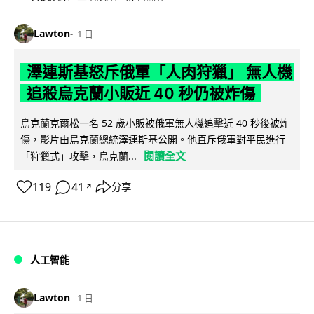
Lawton
1 日
澤連斯基怒斥俄軍「人肉狩獵」 無人機
追殺烏克蘭小販近 40 秒仍被炸傷
烏克蘭克爾松一名 52 歲小販被俄軍無人機追擊近 40 秒後被炸
傷，影片由烏克蘭總統澤連斯基公開。他直斥俄軍對平民進行
閱讀全文
「狩獵式」攻擊，烏克蘭...
119
41
分享
↗
人工智能
Lawton
1 日