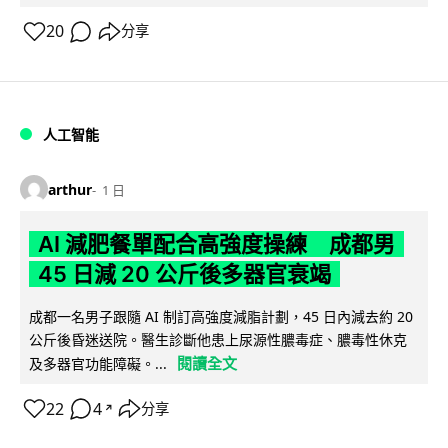
20
分享
人工智能
arthur
1 日
AI 減肥餐單配合高強度操練 成都男
45 日減 20 公斤後多器官衰竭
成都一名男子跟隨 AI 制訂高強度減脂計劃，45 日內減去約 20
公斤後昏迷送院。醫生診斷他患上尿源性膿毒症、膿毒性休克
閱讀全文
及多器官功能障礙。...
22
4
分享
↗