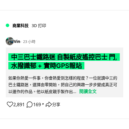
商業科技
3D 打印
Vin
23 小時
中三巴士鐵路迷 自製紙皮遙控巴士 門,
水撥識郁 + 實時GPS報站
如果你熱愛一件事，你會熱愛到怎樣的程度？一位就讀中三的
巴士鐵路迷，選擇由零開始，把自己的興趣一步步變成真正可
閱讀全文
以運作的作品。他以紙皮親手製作出...
2,891
169
分享
↗