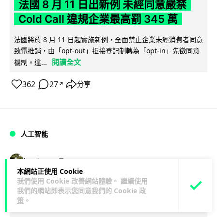
法國 8 月 11 日出新例 未經同意嚴禁
Cold Call 違規企業最高罰 345 萬
法國將於 8 月 11 日起實施新例，全面禁止企業未經消費者同意
致電推銷，由「opt-out」拒接登記制轉為「opt-in」先徵同意
閱讀全文
機制。違...
362
27
分享
↗
人工智能
Lawton
2 日
本網站正使用 Cookie
我們使用 Cookie 改善網站體驗。 繼續使用
華為科學家警告 NVIDIA 已近物理極限
我們的網站即表示您同意我們的
Cookie 政
華為「韜定律」可繞過摩爾定律瓶頸
策
。