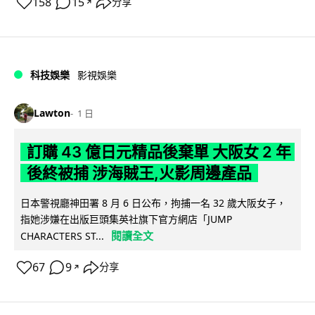
158
15
分享
↗
科技娛樂
影視娛樂
Lawton
1 日
訂購 43 億日元精品後棄單 大阪女 2 年
後終被捕 涉海賊王,火影周邊產品
日本警視廳神田署 8 月 6 日公布，拘捕一名 32 歲大阪女子，
指她涉嫌在出版巨頭集英社旗下官方網店「JUMP
閱讀全文
CHARACTERS ST...
67
9
分享
↗