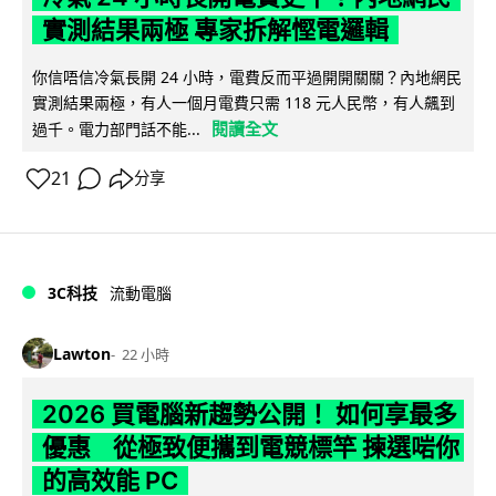
實測結果兩極 專家拆解慳電邏輯
你信唔信冷氣長開 24 小時，電費反而平過開開關關？內地網民
實測結果兩極，有人一個月電費只需 118 元人民幣，有人飆到
閱讀全文
過千。電力部門話不能...
21
分享
3C科技
流動電腦
Lawton
22 小時
2026 買電腦新趨勢公開！ 如何享最多
優惠 從極致便攜到電競標竿 揀選啱你
的高效能 PC