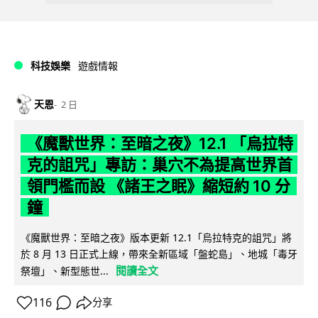
科技娛樂
遊戲情報
天恩
2 日
《魔獸世界：至暗之夜》12.1 「烏拉特
克的詛咒」專訪：巢穴不為提高世界首
領門檻而設 《諸王之眠》縮短約 10 分
鐘
《魔獸世界：至暗之夜》版本更新 12.1「烏拉特克的詛咒」將
於 8 月 13 日正式上線，帶來全新區域「盤蛇島」、地城「毒牙
閱讀全文
祭壇」、新型態世...
116
分享