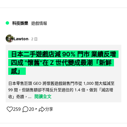
科技娛樂
遊戲情報
Lawton
2 日
日本二手遊戲店減 90% 門市 業績反增
四成 "懷舊"在 Z 世代變成最潮「新鮮
感」
日本零售巨頭 GEO 將懷舊遊戲銷售門市從 1,000 間大幅減至
99 間，但銷售額卻不降反升至過往的 1.4 倍。做到「減店增
閱讀全文
收」奇蹟，...
259
20
分享
↗