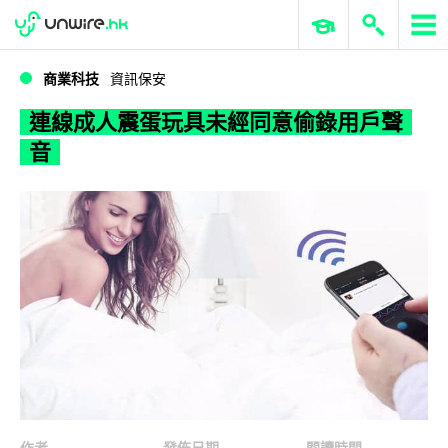
WWDC 2026
GenAI 與雲端科技專區
ERP 與商業 AI
連線成人震蛋玩具未經同意偷錄用戶聲音
商業科技
資訊保安
連線成人震蛋玩具未經同意偷錄用戶聲
音
作者
發佈日期
閱讀時間