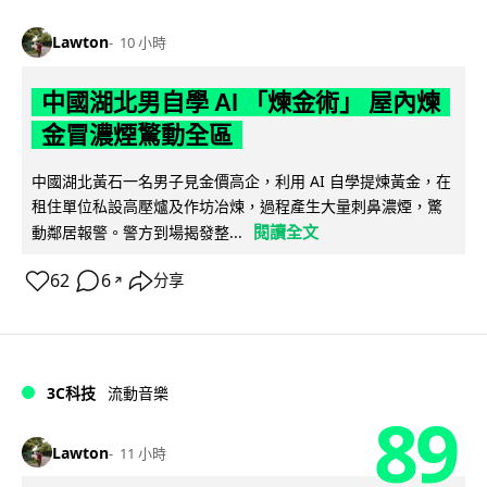
Lawton
10 小時
中國湖北男自學 AI 「煉金術」 屋內煉
金冒濃煙驚動全區
中國湖北黃石一名男子見金價高企，利用 AI 自學提煉黃金，在
租住單位私設高壓爐及作坊冶煉，過程產生大量刺鼻濃煙，驚
閱讀全文
動鄰居報警。警方到場揭發整...
62
6
分享
↗
3C科技
流動音樂
89
Lawton
11 小時