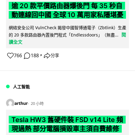
逾 20 款平價路由器爆後門 每 35 秒自
動連線回中國 全球 10 萬用家私隱堪憂
網絡安全公司 VulnCheck 揭發中國智博通電子（Zbtlink）生產
閱
的 20 多款路由器內置後門程式「Endlessdoors」（無盡...
讀全文
766
188
分享
↗
人工智能
arthur
20 小時
Tesla HW3 舊硬件裝 FSD v14 Lite 頻
現過熱 部分電腦損毀車主須自費維修