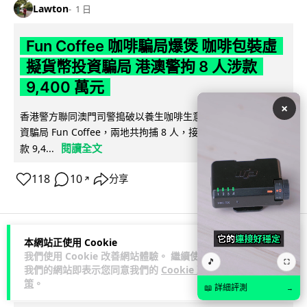
Lawton
1 日
Fun Coffee 咖啡騙局爆煲 咖啡包裝虛
擬貨幣投資騙局 港澳警拘 8 人涉款
9,400 萬元
×
香港警方聯同澳門司警搗破以養生咖啡生意包裝的虛擬貨幣投
資騙局 Fun Coffee，兩地共拘捕 8 人，接獲逾 200 宗舉報，涉
閱讀全文
款 9,4...
118
10
分享
↗
本網站正使用 Cookie
科技娛樂
生活科技
智慧城市
我們使用 Cookie 改善網站體驗。 繼續使用
🎵
⛶
我們的網站即表示您同意我們的
Cookie 政
策
。
Lawton
1 日
📖 詳細評測
→