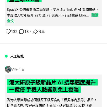
SpaceX 公佈最新第二季業績，受惠 Starlink 與 AI 業務帶動，
閱讀
季度收入按年飆升 92% 至 78 億美元。行政總裁 Elon...
全文
132
18
分享
↗
人工智能
Vin
1 日
港大研原子級新晶片 AI 搜尋速度提升
一億倍 手機人臉識別免上雲端
香港大學團隊成功研發原子級厚度的「模擬存內搜尋」晶片，
比傳統 CPU 搜尋速度快約 1 億倍，延遲低至 36 皮秒（即