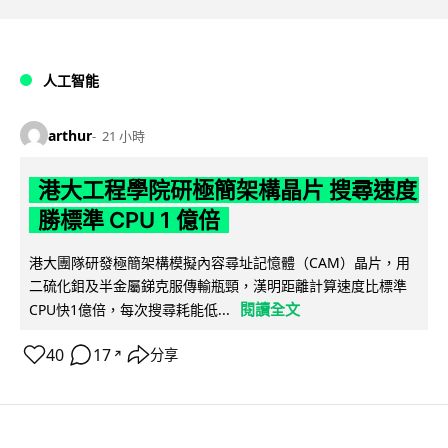
人工智能
arthur
21 小時
港大工程學院研極簡架構晶片 搜尋速度
勝標準 CPU 1 億倍
港大團隊研發極簡架構模擬內容尋址記憶體（CAM）晶片，用
二硫化鉬及半金屬銻克服傳輸瓶頸，漢明距離計算速度比標準
閱讀全文
CPU快1億倍，每次搜尋耗能低...
40
17
分享
↗