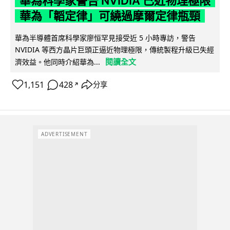
華為科學家警告 NVIDIA 已近物理極限
華為「韜定律」可繞過摩爾定律瓶頸
華為半導體首席科學家廖恒罕見接受近 5 小時專訪，警告
NVIDIA 等西方晶片巨頭正逼近物理極限，傳統製程升級已失經
閱讀全文
濟效益。他同時介紹華為...
1,151
428
分享
↗
ADVERTISEMENT