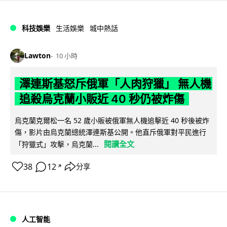
科技娛樂
生活娛樂
城中熱話
Lawton
10 小時
澤連斯基怒斥俄軍「人肉狩獵」 無人機
追殺烏克蘭小販近 40 秒仍被炸傷
烏克蘭克爾松一名 52 歲小販被俄軍無人機追擊近 40 秒後被炸
傷，影片由烏克蘭總統澤連斯基公開。他直斥俄軍對平民進行
閱讀全文
「狩獵式」攻擊，烏克蘭...
38
12
分享
↗
人工智能