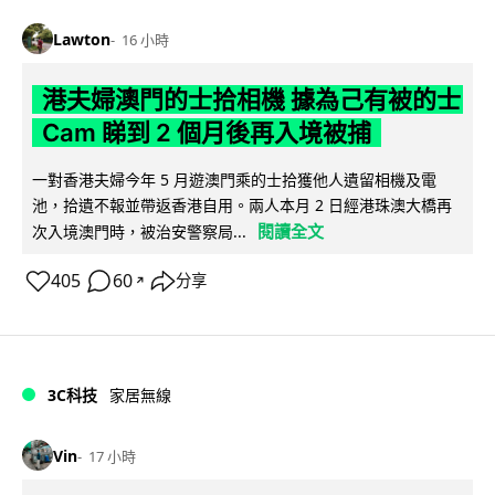
Lawton
16 小時
港夫婦澳門的士拾相機 據為己有被的士
Cam 睇到 2 個月後再入境被捕
一對香港夫婦今年 5 月遊澳門乘的士拾獲他人遺留相機及電
池，拾遺不報並帶返香港自用。兩人本月 2 日經港珠澳大橋再
閱讀全文
次入境澳門時，被治安警察局...
405
60
分享
↗
3C科技
家居無線
Vin
17 小時