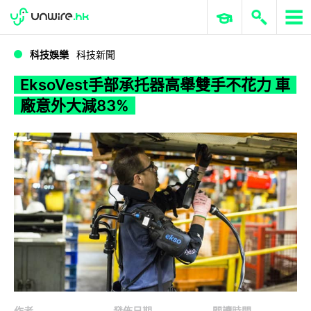
WWDC 2026
GenAI 與雲端科技專區
ERP 與商業 AI
EksoVest手部承托器高舉雙手不花力 車廠意外大減83%
科技娛樂
科技新聞
EksoVest手部承托器高舉雙手不花力 車
廠意外大減83%
作者
發佈日期
閱讀時間