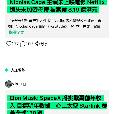
Nicolas Cage 主演未上映電影 Netflix
遺失未加密母帶 被索償 8.19 億港元
【唔見未加密母帶咁大件事】Netflix 洛杉磯辦公室被竊，未上
映的 Nicolas Cage 電影《Fortitude》母帶亦告失蹤。電影...
閱讀全文
177
10
分享
↗
人工智能
Vin
1 日
Elon Musk: SpaceX 將挑戰萬億年收
入 目標明年數據中心上太空 Starlink 覆
蓋全球170國