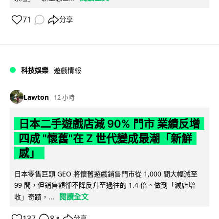
71
分享
科技娛樂
遊戲情報
Lawton
12 小時
日本二手遊戲店減 90% 門市 業績反增
四成 "懷舊"在 Z 世代變成最潮「新鮮
感」
日本零售巨頭 GEO 將懷舊遊戲銷售門市從 1,000 間大幅減至
99 間，但銷售額卻不降反升至過往的 1.4 倍。做到「減店增
閱讀全文
收」奇蹟，...
137
8
分享
↗