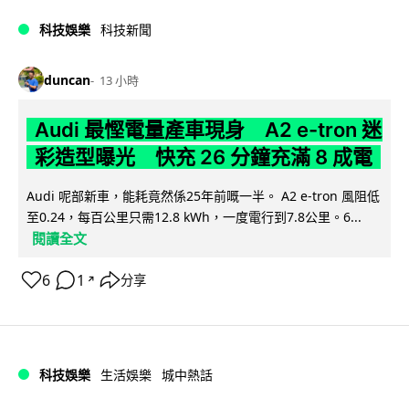
科技娛樂
科技新聞
duncan
13 小時
Audi 最慳電量產車現身 A2 e-tron 迷
彩造型曝光 快充 26 分鐘充滿 8 成電
Audi 呢部新車，能耗竟然係25年前嘅一半。 A2 e-tron 風阻低
至0.24，每百公里只需12.8 kWh，一度電行到7.8公里。6...
閱讀全文
6
1
分享
↗
科技娛樂
生活娛樂
城中熱話