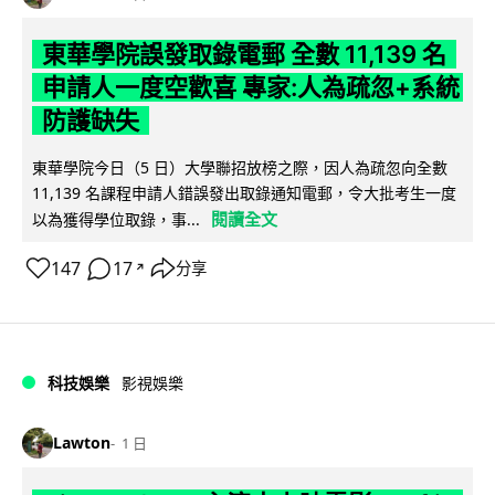
東華學院誤發取錄電郵 全數 11,139 名
申請人一度空歡喜 專家:人為疏忽+系統
防護缺失
東華學院今日（5 日）大學聯招放榜之際，因人為疏忽向全數
11,139 名課程申請人錯誤發出取錄通知電郵，令大批考生一度
閱讀全文
以為獲得學位取錄，事...
147
17
分享
↗
科技娛樂
影視娛樂
Lawton
1 日