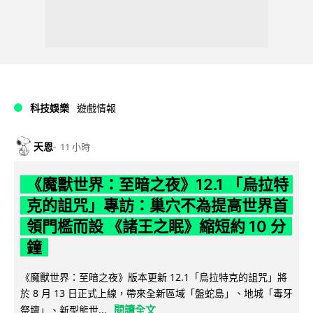
科技娛樂
遊戲情報
天恩
11 小時
《魔獸世界：至暗之夜》12.1 「烏拉特
克的詛咒」專訪：巢穴不為提高世界首
領門檻而設 《諸王之眠》縮短約 10 分
鐘
《魔獸世界：至暗之夜》版本更新 12.1「烏拉特克的詛咒」將
於 8 月 13 日正式上線，帶來全新區域「盤蛇島」、地城「毒牙
閱讀全文
祭壇」、新型態世...