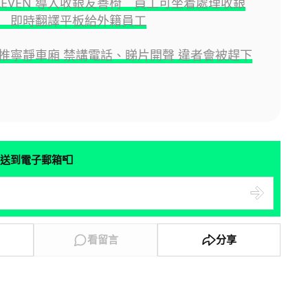
ELEVEN 導入收銀友善椅 員工可坐着處理收銀
 即時翻譯平板給外籍員工
推寧靜車廂 禁講電話、睇片開聲 違者會被趕下
📮
送到電子郵箱
看留言
分享