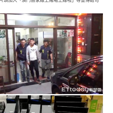
片頭加入「澳門首家線上賭場上線啦」等宣傳語句