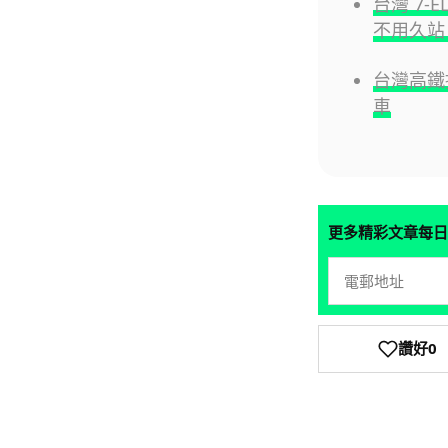
台灣 7-
不用久站
台灣高鐵
車
更多精彩文章每日
讚好
0