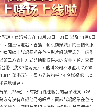
新聞報道，台灣警方在 10月30日、31日 以及 11月8日
、高雄三個地點，查獲「葡京娛樂城」的三個伺服
查這間線上賭場長期在色情影片網站賣廣告，吸引
以第三方支付方式兌換賭博得來的獎金。警方查獲
億新台幣（約3.7億港元），賭博公司不法盈利 7,000
1,811 萬港元）。警方先後拘捕 14 名嫌疑犯，以
移送地檢署。
黃某（28歲），有銀行擔任職員的妻子陳某（26
警方有沒有查證他們的帳戶。而該賭場經常在色情