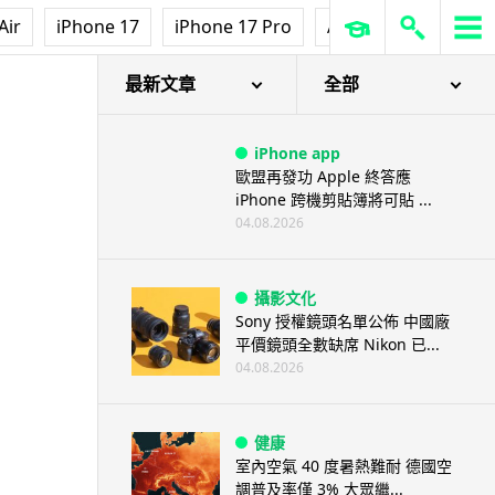
Air
iPhone 17
iPhone 17 Pro
AirPods Pro 3
Ap
最新文章
全部
iPhone app
歐盟再發功 Apple 終答應
iPhone 跨機剪貼簿將可貼 ...
04.08.2026
攝影文化
Sony 授權鏡頭名單公佈 中國廠
平價鏡頭全數缺席 Nikon 已...
04.08.2026
健康
室內空氣 40 度暑熱難耐 德國空
調普及率僅 3% 大眾繼...