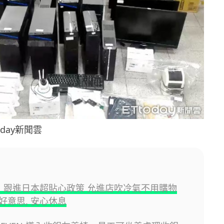
day新聞雲
-11 跟進日本超貼心政策 允進店吹冷氣不用購物
好意思, 安心休息