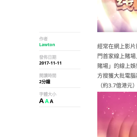
作者
Lawton
經常在網上影片
門首家線上賭場
發佈日期
2017-11-11
賭場」的線上娛
方搜獲大批電腦器
閱讀時間
2分鐘
（約3.7億港元
字體大小
A
A
A