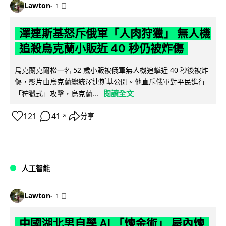
Lawton
1 日
澤連斯基怒斥俄軍「人肉狩獵」 無人機
追殺烏克蘭小販近 40 秒仍被炸傷
烏克蘭克爾松一名 52 歲小販被俄軍無人機追擊近 40 秒後被炸
傷，影片由烏克蘭總統澤連斯基公開。他直斥俄軍對平民進行
閱讀全文
「狩獵式」攻擊，烏克蘭...
121
41
分享
↗
人工智能
Lawton
1 日
中國湖北男自學 AI 「煉金術」 屋內煉