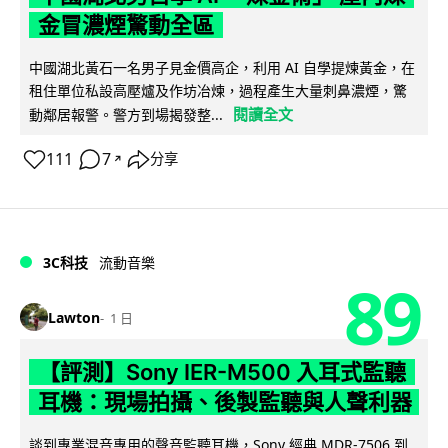
金冒濃煙驚動全區
中國湖北黃石一名男子見金價高企，利用 AI 自學提煉黃金，在
租住單位私設高壓爐及作坊冶煉，過程產生大量刺鼻濃煙，驚
閱讀全文
動鄰居報警。警方到場揭發整...
111
7
分享
↗
3C科技
流動音樂
89
Lawton
1 日
【評測】Sony IER-M500 入耳式監聽
耳機：現場拍攝、後製監聽與人聲利器
談到專業混音專用的聲音監聽耳機，Sony 經典 MDR-7506 到