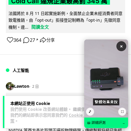
Cold Call 違規企業最高罰 345 萬
法國將於 8 月 11 日起實施新例，全面禁止企業未經消費者同意
致電推銷，由「opt-out」拒接登記制轉為「opt-in」先徵同意
閱讀全文
機制。違...
364
27
分享
↗
×
人工智能
Lawton
2 日
華為科學家警告 NVIDIA 已近物理極限
本網站正使用 Cookie
我們使用 Cookie 改善網站體驗。 繼續使用
華為「韜定律」可繞過摩爾定律瓶頸
🎵
⛶
我們的網站即表示您同意我們的
Cookie 政
策
。
華為半導體首席科學家廖恒罕見接受近 5 小時專訪，警告
📖 詳細評測
→
NVIDIA 等西方晶片巨頭正逼近物理極限，傳統製程升級已失經