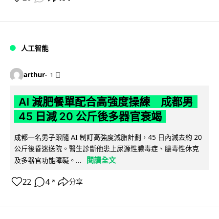
人工智能
arthur
1 日
AI 減肥餐單配合高強度操練 成都男
45 日減 20 公斤後多器官衰竭
成都一名男子跟隨 AI 制訂高強度減脂計劃，45 日內減去約 20
公斤後昏迷送院。醫生診斷他患上尿源性膿毒症、膿毒性休克
閱讀全文
及多器官功能障礙。...
22
4
分享
↗