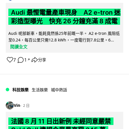
Audi 最慳電量產車現身 A2 e-tron 迷
彩造型曝光 快充 26 分鐘充滿 8 成電
Audi 呢部新車，能耗竟然係25年前嘅一半。 A2 e-tron 風阻低
至0.24，每百公里只需12.8 kWh，一度電行到7.8公里。6...
閱讀全文
7
1
分享
↗
科技娛樂
生活娛樂
城中熱話
Vin
2 日
法國 8 月 11 日出新例 未經同意嚴禁