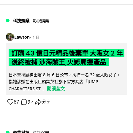
科技娛樂
影視娛樂
Lawton
1 日
訂購 43 億日元精品後棄單 大阪女 2 年
後終被捕 涉海賊王,火影周邊產品
日本警視廳神田署 8 月 6 日公布，拘捕一名 32 歲大阪女子，
指她涉嫌在出版巨頭集英社旗下官方網店「JUMP
閱讀全文
CHARACTERS ST...
67
9
分享
↗
商業科技
資訊保安