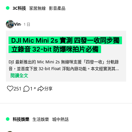
3C科技
家居無線
影音產品
Vin
1 日
DJI Mic Mini 2s 實測 四發一收同步獨
立錄音 32-bit 防爆咪拍片必備
DJI 最新推出的 Mic Mini 2s 無線咪支援「四發一收」分軌錄
音，並首度下放 32-bit Float 浮點內錄功能。本文經實測其...
閱讀全文
251
1
分享
↗
科技娛樂
生活娛樂
城中熱話