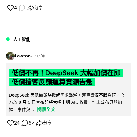
4
分享
人工智能
Lawton
2 小時
低價不再！DeepSeek 大幅加價在即
低價搶客反釀運算資源告急
DeepSeek 因低價策略掀起需求熱潮，運算資源不勝負荷，官
方於 8 月 6 日宣布即將大幅上調 API 收費，惟未公布具體加
閱讀全文
幅。事件與...
24
6
分享
↗