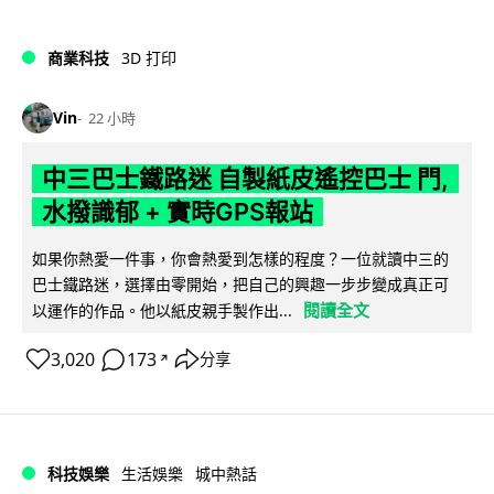
商業科技
3D 打印
Vin
22 小時
中三巴士鐵路迷 自製紙皮遙控巴士 門,
水撥識郁 + 實時GPS報站
如果你熱愛一件事，你會熱愛到怎樣的程度？一位就讀中三的
巴士鐵路迷，選擇由零開始，把自己的興趣一步步變成真正可
閱讀全文
以運作的作品。他以紙皮親手製作出...
3,020
173
分享
↗
科技娛樂
生活娛樂
城中熱話