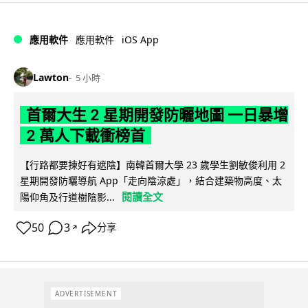
iOS App
應用軟件
應用軟件
Lawton
5 小時
首爾大生 2 星期開發防曬地圖 一日暴增
2 萬人下載衝榜首
【行路都要揀好有遮陰】南韓首爾大學 23 歲學生劉敏俊利用 2
星期開發防曬導航 App「走向陰涼處」，結合建築物高度、太
閱讀全文
陽仰角及行道樹陰影...
50
3
分享
↗
ADVERTISEMENT