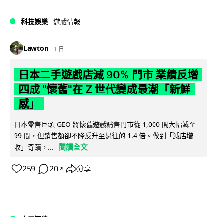
科技娛樂
遊戲情報
Lawton
1 日
日本二手遊戲店減 90% 門市 業績反增
四成 "懷舊"在 Z 世代變成最潮「新鮮
感」
日本零售巨頭 GEO 將懷舊遊戲銷售門市從 1,000 間大幅減至
99 間，但銷售額卻不降反升至過往的 1.4 倍。做到「減店增
閱讀全文
收」奇蹟，...
259
20
分享
↗