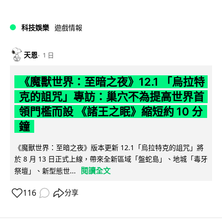
科技娛樂
遊戲情報
天恩
1 日
《魔獸世界：至暗之夜》12.1 「烏拉特
克的詛咒」專訪：巢穴不為提高世界首
領門檻而設 《諸王之眠》縮短約 10 分
鐘
《魔獸世界：至暗之夜》版本更新 12.1「烏拉特克的詛咒」將
於 8 月 13 日正式上線，帶來全新區域「盤蛇島」、地城「毒牙
閱讀全文
祭壇」、新型態世...
116
分享