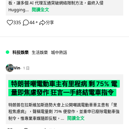
板，讓多個 AI 代理互通突破網絡限制方法，最終入侵
閱讀全文
Hugging...
335
44
分享
↗
科技娛樂
生活娛樂
城中熱話
Vin
1 日
特朗普嘲電動車主有里程病 剩 75% 電
量即焦慮發作 狂言一手終結電車指令
特朗普在拉斯維加斯造勢大會上公開嘲諷電動車車主患有「里
程焦慮病」，聲稱電量剩 75% 便發作，並重申已廢除電動車強
閱讀全文
制令。惟專業車媒隨即反駁，...