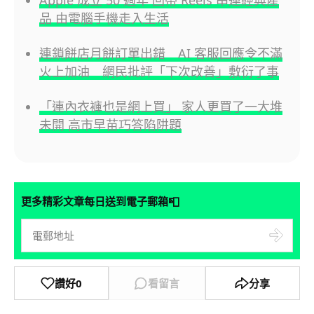
Apple 成立 50 週年 回帶 Reels 串連經典產
品 由電腦手機走入生活
連鎖餅店月餅訂單出錯 AI 客服回應令不滿
火上加油 網民批評「下次改善」敷衍了事
「連內衣褲也是網上買」 家人更買了一大堆
未開 高市早苗巧答陷阱題
📮
更多精彩文章每日送到電子郵箱
讚好
0
看留言
分享