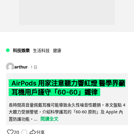
科技娛樂
生活科技
健康
arthur
1 日
AirPods 用家注意聽力響紅燈 醫學界籲
耳機用戶謹守「60-60」鐵律
長時間高音量佩戴耳機可能導致永久性噪音性聽損。本文盤點 4
大聽力受損警號，介紹科學護耳的「60-60 原則」及 Apple 內
閱讀全文
置防護功能，...
20
分享