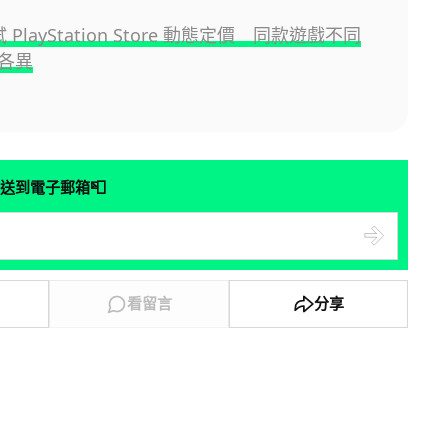
試 PlayStation Store 動態定價 同款遊戲不同
各異
📮
送到電子郵箱
看留言
分享