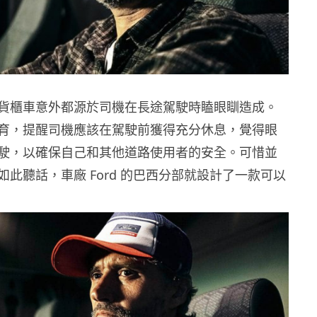
貨櫃車意外都源於司機在長途駕駛時瞌眼瞓造成。
育，提醒司機應該在駕駛前獲得充分休息，覺得眼
駛，以確保自己和其他道路使用者的安全。可惜並
此聽話，車廠 Ford 的巴西分部就設計了一款可以