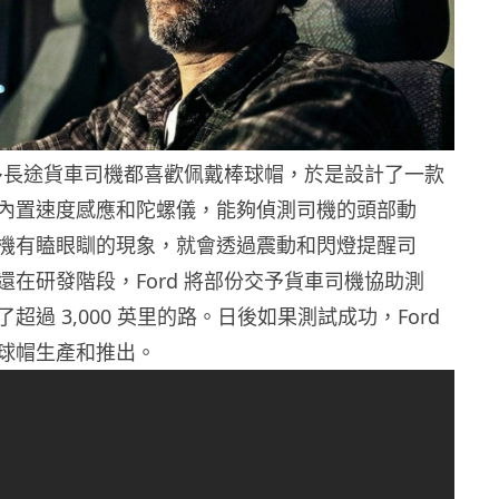
了很多長途貨車司機都喜歡佩戴棒球帽，於是設計了一款
內置速度感應和陀螺儀，能夠偵測司機的頭部動
機有瞌眼瞓的現象，就會透過震動和閃燈提醒司
還在研發階段，Ford 將部份交予貨車司機協助測
超過 3,000 英里的路。日後如果測試成功，Ford
球帽生產和推出。