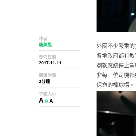
作者
唐美鳳
外國不少嚴重的
各地政府都有教
發佈日期
2017-11-11
瞓就應該停止駕
非每一位司機都如
閱讀時間
2分鐘
保命的棒球帽。
字體大小
A
A
A