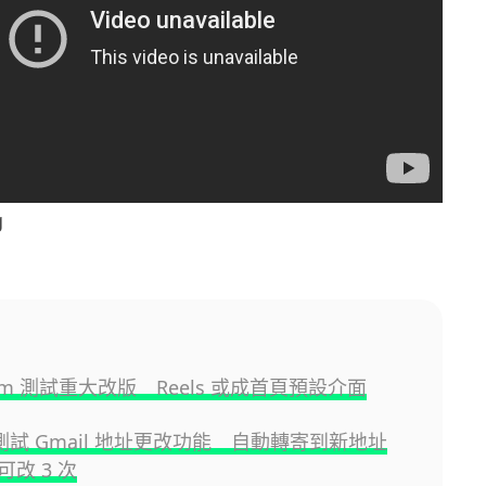
g
gram 測試重大改版 Reels 或成首頁預設介面
e 測試 Gmail 地址更改功能 自動轉寄到新地址
改 3 次