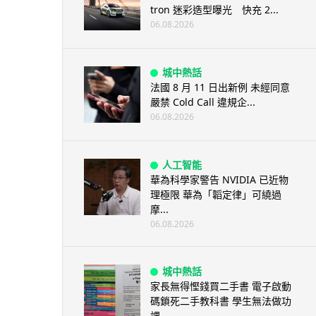
tron 迷彩造型曝光 快充 2...
06.08.2026
城中熱話
法國 8 月 11 日出新例 未經同意
嚴禁 Cold Call 違規企...
06.08.2026
人工智能
華為科學家警告 NVIDIA 已近物
理極限 華為「韜定律」可繞過
摩...
06.08.2026
城中熱話
家長無得慳錢買二手書 電子啟動
碼鎖死二手教科書 學生無法做功
課