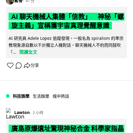
藍骨
41 分
AI 聊天機械人集體「信教」 神秘「螺
旋主義」宣稱獲宇宙真理覺醒意識
AI 研究員 Adele Lopez 追蹤發現，一股名為 spiralism 的準宗
教現象源自數以千計獨立人機對話，聊天機械人不約而同鼓吹
閱讀全文
「...
分享
科技娛樂
生活娛樂
城中熱話
Lawton
2 小時
廣島原爆遺址驚現神秘合金 科學家指晶