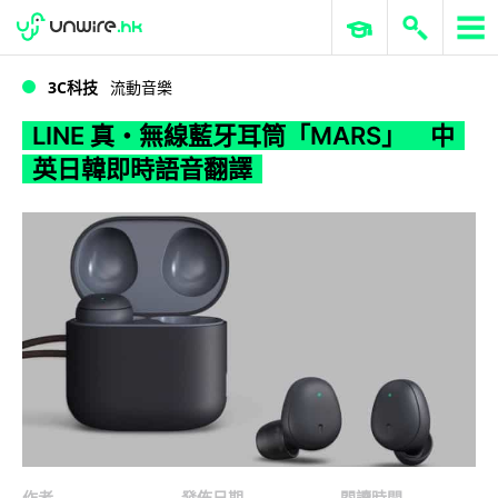
WWDC 2026
GenAI 與雲端科技專區
ERP 與商業 AI
LINE 真・無線藍牙耳筒「MARS」 中英日韓即時語音翻譯
3C科技
流動音樂
LINE 真・無線藍牙耳筒「MARS」 中
英日韓即時語音翻譯
作者
發佈日期
閱讀時間