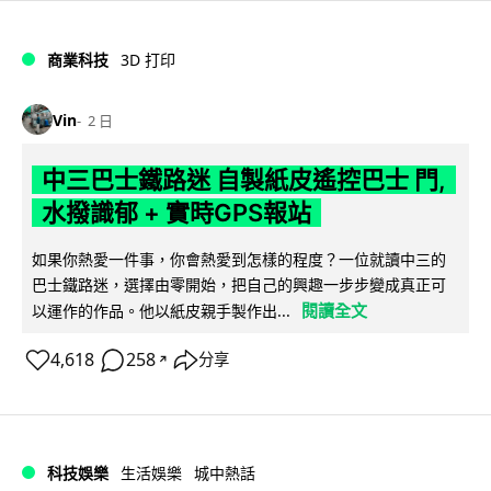
商業科技
3D 打印
Vin
2 日
中三巴士鐵路迷 自製紙皮遙控巴士 門,
水撥識郁 + 實時GPS報站
如果你熱愛一件事，你會熱愛到怎樣的程度？一位就讀中三的
巴士鐵路迷，選擇由零開始，把自己的興趣一步步變成真正可
閱讀全文
以運作的作品。他以紙皮親手製作出...
4,618
258
分享
↗
科技娛樂
生活娛樂
城中熱話