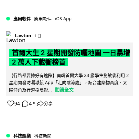
iOS App
應用軟件
應用軟件
Lawton
1 日
首爾大生 2 星期開發防曬地圖 一日暴增
2 萬人下載衝榜首
【行路都要揀好有遮陰】南韓首爾大學 23 歲學生劉敏俊利用 2
星期開發防曬導航 App「走向陰涼處」，結合建築物高度、太
閱讀全文
陽仰角及行道樹陰影...
94
4
分享
↗
科技娛樂
科技新聞