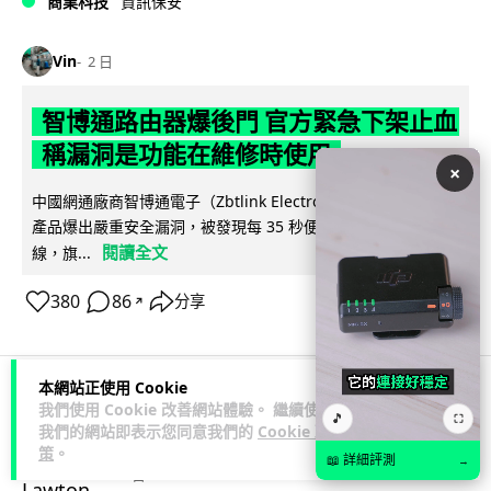
商業科技
資訊保安
Vin
2 日
智博通路由器爆後門 官方緊急下架止血
稱漏洞是功能在維修時使用
×
中國網通廠商智博通電子（Zbtlink Electronics）旗下的路由器
產品爆出嚴重安全漏洞，被發現每 35 秒便會與中國伺服器連
閱讀全文
線，旗...
380
86
分享
↗
本網站正使用 Cookie
我們使用 Cookie 改善網站體驗。 繼續使用
科技娛樂
生活娛樂
城中熱話
🎵
⛶
我們的網站即表示您同意我們的
Cookie 政
策
。
📖 詳細評測
→
Lawton
2 日