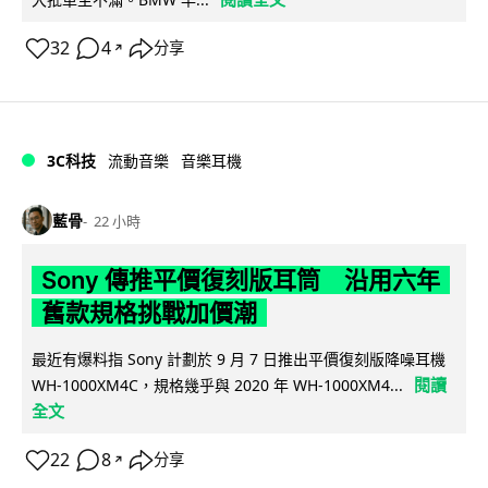
32
4
分享
↗
3C科技
流動音樂
音樂耳機
藍骨
22 小時
Sony 傳推平價復刻版耳筒 沿用六年
舊款規格挑戰加價潮
最近有爆料指 Sony 計劃於 9 月 7 日推出平價復刻版降噪耳機
閱讀
WH-1000XM4C，規格幾乎與 2020 年 WH-1000XM4...
全文
22
8
分享
↗