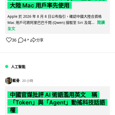
大陸 Mac 用戶率先使用
Apple 於 2026 年 8 月 8 日公布指引，確認中國大陸合資格
閱讀
Mac 用戶可將阿里巴巴千問 (Qwen) 接駁至 Siri 及寫...
全文
36
4
分享
↗
人工智能
藍骨
20 小時
中國官媒批評 AI 術語濫用英文 稱
「Token」與「Agent」動搖科技話語
權