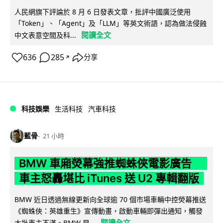
人民網旗下評論於 8 月 6 日發表文章，批評中國廣泛使用
「Token」、「Agent」及「LLM」等英文術語，認為做法侵蝕
閱讀全文
中文表意空間及科...
636
285
分享
↗
科技娛樂
生活科技
汽車科技
藍骨
21 小時
BMW 車廂熒幕強推蜘蛛俠電影廣告
車主怒轟堪比 iTunes 送 U2 專輯翻版
BMW 近日透過無線更新向全球逾 70 個市場車輛中控熒幕推送
《蜘蛛俠：英雄重生》宣傳動畫，啟動車輛即彈出通知，觸發
閱讀全文
大批車主不滿。BMW 早...