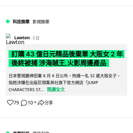
科技娛樂
影視娛樂
Lawton
2 日
訂購 43 億日元精品後棄單 大阪女 2 年
後終被捕 涉海賊王,火影周邊產品
日本警視廳神田署 8 月 6 日公布，拘捕一名 32 歲大阪女子，
指她涉嫌在出版巨頭集英社旗下官方網店「JUMP
閱讀全文
CHARACTERS ST...
79
10
分享
↗