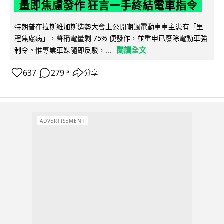
量即焦慮發作 狂言一手終結電車指令
特朗普在拉斯維加斯造勢大會上公開嘲諷電動車車主患有「里
程焦慮病」，聲稱電量剩 75% 便發作，並重申已廢除電動車強
閱讀全文
制令。惟專業車媒隨即反駁，...
637
279
分享
↗
ADVERTISEMENT