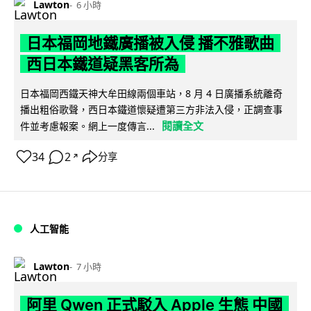
Lawton
6 小時
日本福岡地鐵廣播被入侵 播不雅歌曲
西日本鐵道疑黑客所為
日本福岡西鐵天神大牟田線兩個車站，8 月 4 日廣播系統離奇
播出粗俗歌聲，西日本鐵道懷疑遭第三方非法入侵，正調查事
閱讀全文
件並考慮報案。網上一度傳言...
34
2
分享
↗
人工智能
Lawton
7 小時
阿里 Qwen 正式駁入 Apple 生態 中國