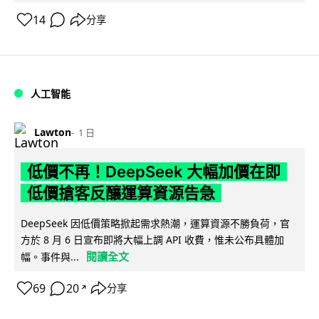
14
分享
人工智能
Lawton
1 日
低價不再！DeepSeek 大幅加價在即
低價搶客反釀運算資源告急
DeepSeek 因低價策略掀起需求熱潮，運算資源不勝負荷，官
方於 8 月 6 日宣布即將大幅上調 API 收費，惟未公布具體加
閱讀全文
幅。事件與...
69
20
分享
↗