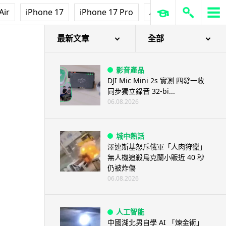
Air
iPhone 17
iPhone 17 Pro
AirPods Pro 3
Ap
最新文章
全部
影音產品
DJI Mic Mini 2s 實測 四發一收
同步獨立錄音 32-bi...
06.08.2026
城中熱話
澤連斯基怒斥俄軍「人肉狩獵」
無人機追殺烏克蘭小販近 40 秒
仍被炸傷
06.08.2026
人工智能
中國湖北男自學 AI 「煉金術」