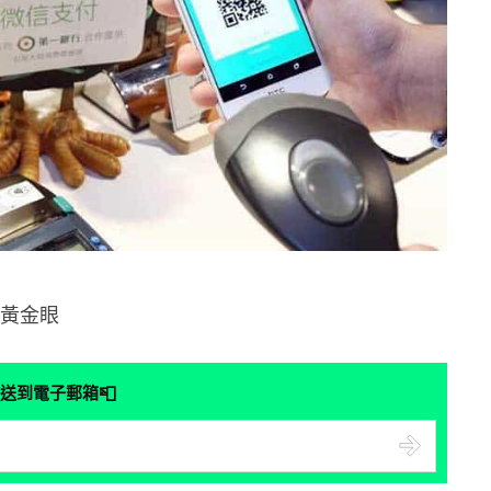
8黃金眼
📮
送到電子郵箱