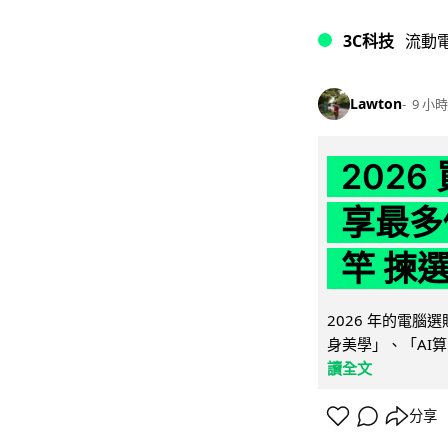
3C科技
流動
Lawton
9 小時
202
享最多
竿 揀
2026 年的電
身美學」、「AI算
讀全文
分享