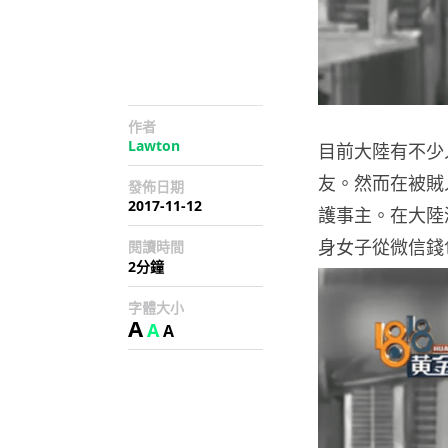
作者
Lawton
目前大陸有不少
友。然而在被賊
發佈日期
2017-11-12
護事主。在大陸
身女子從微信錢
閱讀時間
2分鐘
字體大小
A
A
A