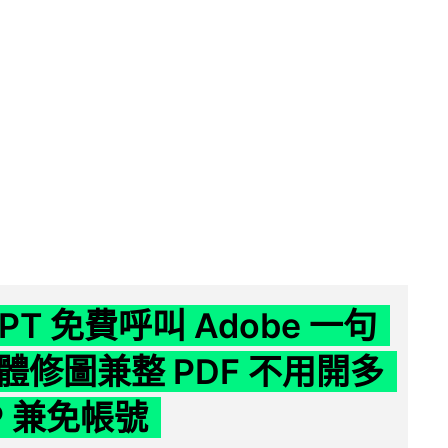
GPT 免費呼叫 Adobe 一句
體修圖兼整 PDF 不用開多
P 兼免帳號