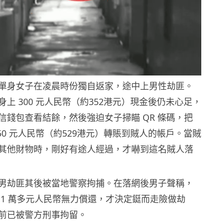
單身女子在凌晨時份獨自返家，途中上男性劫匪。
上 300 元人民幣（約352港元）現金後仍未心足，
信錢包查看結餘，然後強迫女子掃瞄 QR 條碼，把
50 元人民幣（約529港元）轉賬到賊人的帳戶。當賊
其他財物時，剛好有途人經過，才嚇到這名賊人落
男劫匪其後被當地警察拘捕。在落網後男子聲稱，
 1 萬多元人民幣無力償還，才決定鋌而走險做劫
前已被警方刑事拘留。