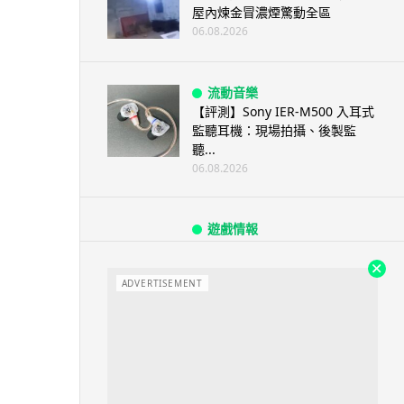
屋內煉金冒濃煙驚動全區
06.08.2026
流動音樂
【評測】Sony IER-M500 入耳式
監聽耳機：現場拍攝、後製監
聽...
06.08.2026
遊戲情報
《魔獸世界：至暗之夜》12.1
「烏拉特克的詛咒」專訪：巢穴
不為提高世...
ADVERTISEMENT
06.08.2026
遊戲情報
日本二手遊戲店減 90% 門市 業
績反增四成 “懷...