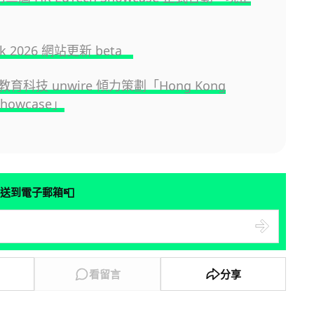
.hk 2026 網站更新 beta
育科技 unwire 傾力策劃「Hong Kong
Showcase」
📮
送到電子郵箱
看留言
分享