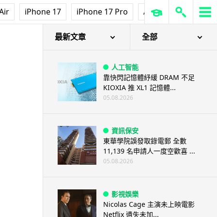
Air
iPhone 17
iPhone 17 Pro
AirPods Pro 3
Ap
最新文章
全部
人工智能
靠快閃記憶體紓緩 DRAM 不足
KIOXIA 推 XL1 記憶體...
05.08.2026
資訊保安
東華學院誤發取錄電郵 全數
11,139 名申請人一度空歡喜 ...
05.08.2026
影視娛樂
Nicolas Cage 主演未上映電影
Netflix 遺失未加...