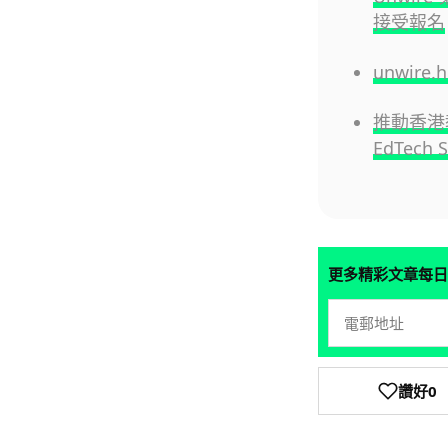
接受報名
unwire
推動香港教
EdTech 
更多精彩文章每日
讚好
0