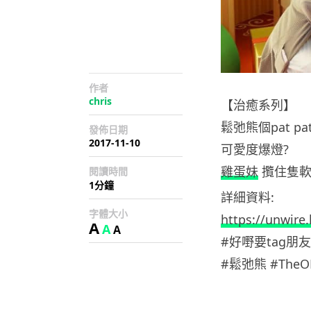
作者
chris
【治癒系列】
鬆弛熊個pat p
發佈日期
2017-11-10
可愛度爆燈?
雞蛋妹
攬住隻軟
閱讀時間
1分鐘
詳細資料:
字體大小
https://unwire
A
A
A
#好嘢要tag朋友
#鬆弛熊 #TheON