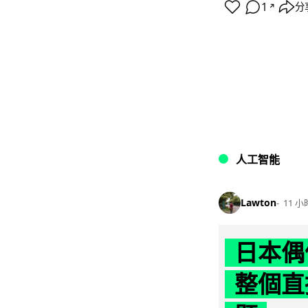
1
分
↗
人工智能
Lawton
11 小
日本偶
整個直