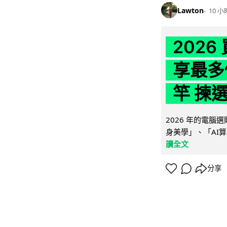
Lawton
10 小
202
享最多
竿 揀
2026 年的電
身美學」、「AI算
讀全文
分享